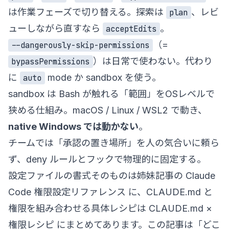
は作業フェーズで切り替える。探索は
、レビ
plan
ューしながら直すなら
。
acceptEdits
（=
--dangerously-skip-permissions
）は日常で使わない。代わり
bypassPermissions
に
mode か sandbox を使う。
auto
sandbox は Bash が触れる「範囲」をOSレベルで
狭める仕組み。macOS / Linux / WSL2 で動き、
native Windows では動かない
。
チームでは「承認の置き場所」を人の気合いに頼ら
ず、deny ルールとフックで物理的に固定する。
設定ファイルの書式そのものは姉妹記事の
Claude
Code 権限設定リファレンス
に、CLAUDE.md と
権限を組み合わせる具体レシピは
CLAUDE.md ×
権限レシピ
にまとめてあります。この記事は「どこ