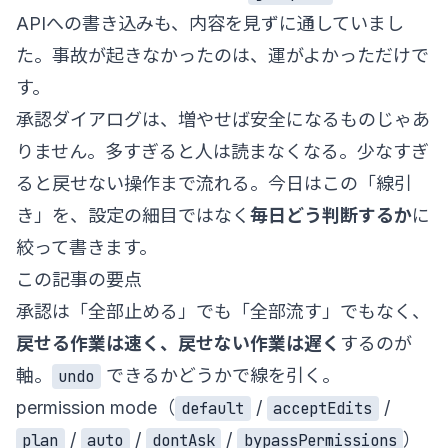
APIへの書き込みも、内容を見ずに通していまし
た。事故が起きなかったのは、運がよかっただけで
す。
承認ダイアログは、増やせば安全になるものじゃあ
りません。多すぎると人は読まなくなる。少なすぎ
ると戻せない操作まで流れる。今日はこの「線引
き」を、設定の細目ではなく
毎日どう判断するか
に
絞って書きます。
この記事の要点
承認は「全部止める」でも「全部流す」でもなく、
戻せる作業は速く、戻せない作業は遅く
するのが
軸。
できるかどうかで線を引く。
undo
permission mode（
/
/
default
acceptEdits
/
/
/
）
plan
auto
dontAsk
bypassPermissions