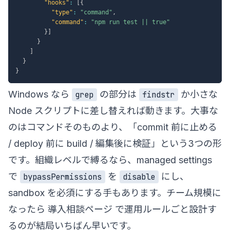
"hooks"
:
[
{
"type"
:
"command"
,
"command"
:
"npm run test || true"
}
]
}
]
}
}
Windows なら
の部分は
か小さな
grep
findstr
Node スクリプトに差し替えれば動きます。大事な
のはコマンドそのものより、「commit 前に止める
/ deploy 前に build / 編集後に検証」という3つの形
です。組織レベルで縛るなら、managed settings
で
を
にし、
bypassPermissions
disable
sandbox を必須にする手もあります。チーム規模に
なったら
導入相談ページ
で運用ルールごと設計す
るのが結局いちばん早いです。