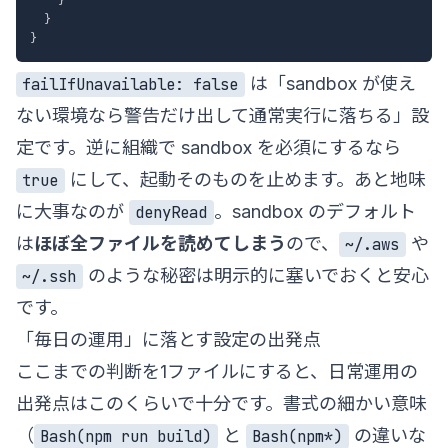
}
}
は「sandbox が使え
failIfUnavailable: false
ない環境なら警告だけ出して通常実行に落ちる」設
定です。逆に組織で sandbox を必須にするなら
にして、起動そのものを止めます。あと地味
true
に大事なのが
。sandbox のデフォルト
denyRead
は
ほぼ全ファイルを読めてしまう
ので、
や
~/.aws
のような秘密は明示的に塞いでおくと安心
~/.ssh
です。
「毎日の運用」に落とす設定の出発点
ここまでの判断を1ファイルにすると、日常運用の
出発点はこのくらいで十分です。書式の細かい意味
（
と
の違いな
Bash(npm run build)
Bash(npm*)