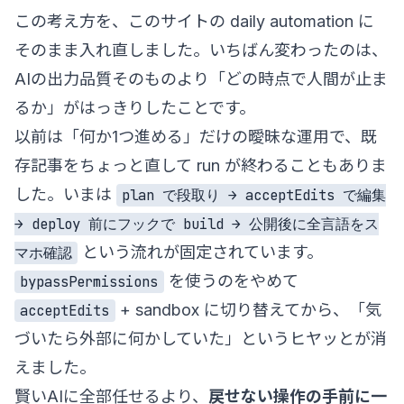
この考え方を、このサイトの daily automation に
そのまま入れ直しました。いちばん変わったのは、
AIの出力品質そのものより「どの時点で人間が止ま
るか」がはっきりしたことです。
以前は「何か1つ進める」だけの曖昧な運用で、既
存記事をちょっと直して run が終わることもありま
した。いまは
plan で段取り → acceptEdits で編集
→ deploy 前にフックで build → 公開後に全言語をス
という流れが固定されています。
マホ確認
を使うのをやめて
bypassPermissions
+ sandbox に切り替えてから、「気
acceptEdits
づいたら外部に何かしていた」というヒヤッとが消
えました。
賢いAIに全部任せるより、
戻せない操作の手前に一