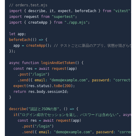
// orders.test.mjs
import
{
 describe
,
 it
,
 expect
,
 beforeEach 
}
from
"vitest"
;
import
 request 
from
"supertest"
;
import
{
 createApp 
}
from
"./app.mjs"
;
let
 app
;
beforeEach
(
(
)
=>
{
  app 
=
createApp
(
)
;
// テストごとに新品のアプリ。状態が混ざらな
}
)
;
async
function
loginAndGetToken
(
)
{
const
 res 
=
await
request
(
app
)
.
post
(
"/login"
)
.
send
(
{
email
:
"demo@example.com"
,
password
:
"correct-h
expect
(
res
.
status
)
.
toBe
(
200
)
;
return
 res
.
body
.
sessionId
;
}
describe
(
"認証とJSONの形"
,
(
)
=>
{
it
(
"ログイン成功でセッションを返し、パスワードは含めない"
,
async
const
 res 
=
await
request
(
app
)
.
post
(
"/login"
)
.
send
(
{
email
:
"demo@example.com"
,
password
:
"correct