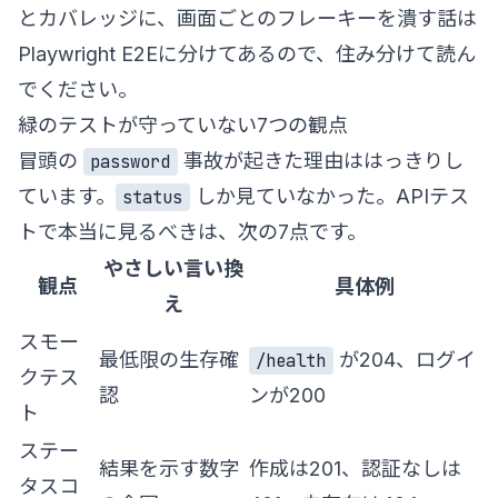
とカバレッジ
に、画面ごとのフレーキーを潰す話は
Playwright E2E
に分けてあるので、住み分けて読ん
でください。
緑のテストが守っていない7つの観点
冒頭の
事故が起きた理由ははっきりし
password
ています。
しか見ていなかった。APIテス
status
トで本当に見るべきは、次の7点です。
やさしい言い換
観点
具体例
え
スモー
最低限の生存確
が204、ログイ
/health
クテス
認
ンが200
ト
ステー
結果を示す数字
作成は201、認証なしは
タスコ