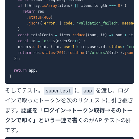
if
(
!
Array
.
isArray
(
items
)
||
 items
.
length 
===
0
)
{
return
 res

.
status
(
400
)
.
json
(
{
error
:
{
code
:
"validation_failed"
,
message
}
const
 totalCents 
=
 items
.
reduce
(
(
sum
,
 it
)
=>
 sum 
+
 it
.
q
const
 id 
=
`
ord_
${
orderSeq
++
}
`
;
    orders
.
set
(
id
,
{
 id
,
userId
:
 req
.
user
.
id
,
status
:
"crea
return
 res
.
status
(
201
)
.
location
(
`
/orders/
${
id
}
`
)
.
json
(
{
}
)
;
return
 app
;
}
そしてテスト。
に
を渡し、ログ
supertest
app
インで取ったトークンを次のリクエストに引き継ぎ
ます。
認証を「ログイン→トークン取得→そのトー
クンで叩く」という一連で書く
のがAPIテストの肝
です。