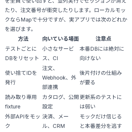
を全員で使い回すと、並列実行でセッションが消え
たり、注文番号が衝突したりします。ローカルモッ
クならMapで十分ですが、実アプリでは次のどれか
を選びます。
方法
向いている場面
注意点
テストごとに
小さなサービ
本番DBには絶対に
DBをリセット
ス、CI
向けない
注文、
使い捨てIDを
後片付けの仕組み
Webhook、外
発行
が要る
部連携
読み取り専用
カタログ、公開
更新系のテストに
fixture
設定
は弱い
外部APIをモッ
決済、メー
モックだけ信じる
ク
ル、CRM
と本番差分を逃す