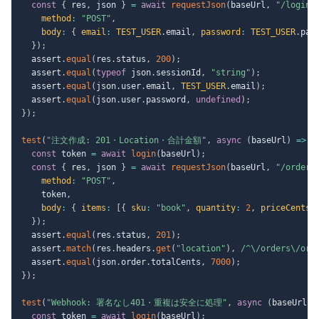
const
{
 res
,
 json 
}
=
await
requestJson
(
baseUrl
,
"/login"
method
:
"POST"
,
body
:
{
email
:
TEST_USER
.
email
,
password
:
TEST_USER
.
pas
}
)
;
  assert
.
equal
(
res
.
status
,
200
)
;
  assert
.
equal
(
typeof
 json
.
sessionId
,
"string"
)
;
  assert
.
equal
(
json
.
user
.
email
,
TEST_USER
.
email
)
;
  assert
.
equal
(
json
.
user
.
password
,
undefined
)
;
}
)
;
test
(
"注文作成: 201・Location・合計金額"
,
async
(
baseUrl
)
=>
{
const
 token 
=
await
login
(
baseUrl
)
;
const
{
 res
,
 json 
}
=
await
requestJson
(
baseUrl
,
"/orders
method
:
"POST"
,
    token
,
body
:
{
items
:
[
{
sku
:
"book"
,
quantity
:
2
,
priceCents
:
}
)
;
  assert
.
equal
(
res
.
status
,
201
)
;
  assert
.
match
(
res
.
headers
.
get
(
"location"
)
,
/
^\/orders\/ord
  assert
.
equal
(
json
.
order
.
totalCents
,
7000
)
;
}
)
;
test
(
"Webhook: 署名なし401・重複は安全に処理"
,
async
(
baseUrl
)
const
 token 
=
await
login
(
baseUrl
)
;