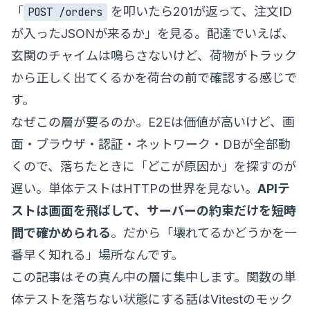
「
を叩いたら201が返って、注文ID
POST /orders
が入ったJSONが来るか」を見る。配達でいえば、
玄関のチャイムは鳴らさないけど、荷物がトラック
から正しく出てくるかを荷台の前で確認する感じで
す。
なぜこの層が要るのか。E2Eは価値が高いけど、画
面・ブラウザ・認証・ネットワーク・DBが全部動
くので、落ちたときに「どこが原因か」を探すのが
遅い。単体テストはHTTPの世界を見ない。
APIテ
ストは画面を飛ばして、サーバーの約束だけを短時
間で確かめられる
。だから「壊れてるかどうかを一
番早く知れる」場所なんです。
この記事はその真ん中の層に集中します。関数の単
体テストを落ちない状態にする話は
Vitestのモック