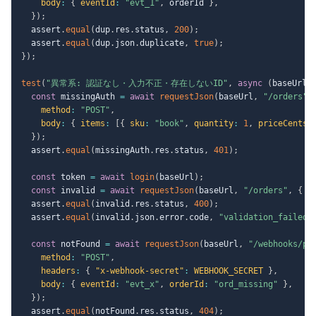
body
:
{
eventId
:
"evt_1"
,
 orderId 
}
,
}
)
;
  assert
.
equal
(
dup
.
res
.
status
,
200
)
;
  assert
.
equal
(
dup
.
json
.
duplicate
,
true
)
;
}
)
;
test
(
"異常系: 認証なし・入力不正・存在しないID"
,
async
(
baseUrl
)
const
 missingAuth 
=
await
requestJson
(
baseUrl
,
"/orders"
,
method
:
"POST"
,
body
:
{
items
:
[
{
sku
:
"book"
,
quantity
:
1
,
priceCents
:
}
)
;
  assert
.
equal
(
missingAuth
.
res
.
status
,
401
)
;
const
 token 
=
await
login
(
baseUrl
)
;
const
 invalid 
=
await
requestJson
(
baseUrl
,
"/orders"
,
{
m
  assert
.
equal
(
invalid
.
res
.
status
,
400
)
;
  assert
.
equal
(
invalid
.
json
.
error
.
code
,
"validation_failed"
const
 notFound 
=
await
requestJson
(
baseUrl
,
"/webhooks/pa
method
:
"POST"
,
headers
:
{
"x-webhook-secret"
:
WEBHOOK_SECRET
}
,
body
:
{
eventId
:
"evt_x"
,
orderId
:
"ord_missing"
}
,
}
)
;
  assert
.
equal
(
notFound
.
res
.
status
,
404
)
;