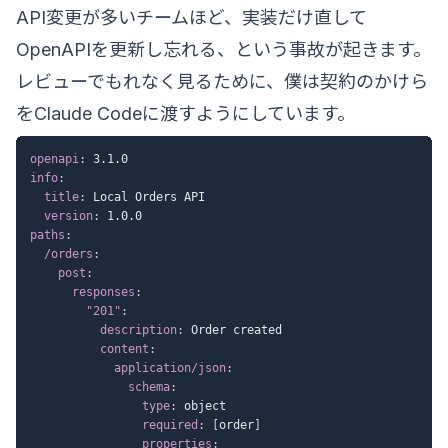
API変更が多いチームほど、実装だけ直して
OpenAPIを更新し忘れる、という事故が起きます。
レビューでもれなく見るために、僕は契約のかけら
をClaude Codeに渡すようにしています。
openapi
:
info
:
title
:
 Local Orders API

version
:
paths
:
/orders
:
post
:
responses
:
"201"
:
description
:
 Order created

content
:
application/json
:
schema
:
type
:
 object

required
:
[
order
]
properties
: