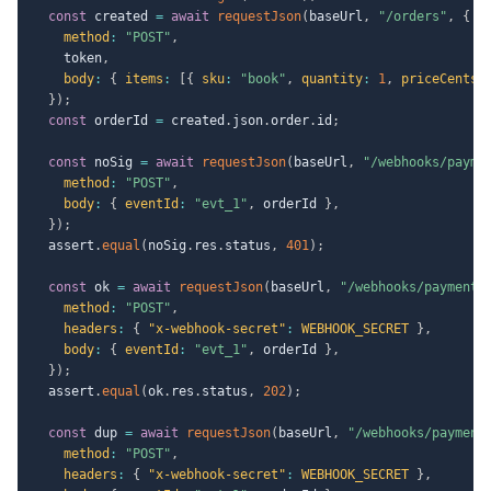
const
 created 
=
await
requestJson
(
baseUrl
,
"/orders"
,
{
method
:
"POST"
,
    token
,
body
:
{
items
:
[
{
sku
:
"book"
,
quantity
:
1
,
priceCents
:
}
)
;
const
 orderId 
=
 created
.
json
.
order
.
id
;
const
 noSig 
=
await
requestJson
(
baseUrl
,
"/webhooks/payme
method
:
"POST"
,
body
:
{
eventId
:
"evt_1"
,
 orderId 
}
,
}
)
;
  assert
.
equal
(
noSig
.
res
.
status
,
401
)
;
const
 ok 
=
await
requestJson
(
baseUrl
,
"/webhooks/payment"
method
:
"POST"
,
headers
:
{
"x-webhook-secret"
:
WEBHOOK_SECRET
}
,
body
:
{
eventId
:
"evt_1"
,
 orderId 
}
,
}
)
;
  assert
.
equal
(
ok
.
res
.
status
,
202
)
;
const
 dup 
=
await
requestJson
(
baseUrl
,
"/webhooks/payment
method
:
"POST"
,
headers
:
{
"x-webhook-secret"
:
WEBHOOK_SECRET
}
,