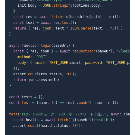
    init
.
body 
=
JSON
.
stringify
(
options
.
body
)
;
}
const
 res 
=
await
fetch
(
`
${
baseUrl
}
${
path
}
`
,
 init
)
;
const
 text 
=
await
 res
.
text
(
)
;
return
{
 res
,
json
:
 text 
?
JSON
.
parse
(
text
)
:
null
}
;
}
async
function
login
(
baseUrl
)
{
const
{
 res
,
 json 
}
=
await
requestJson
(
baseUrl
,
"/login"
method
:
"POST"
,
body
:
{
email
:
TEST_USER
.
email
,
password
:
TEST_USER
.
pas
}
)
;
  assert
.
equal
(
res
.
status
,
200
)
;
return
 json
.
sessionId
;
}
const
 tests 
=
[
]
;
const
test
=
(
name
,
 fn
)
=>
 tests
.
push
(
{
 name
,
 fn 
}
)
;
test
(
"ログインのスモーク: 200・形・パスワード非返却"
,
async
(
base
const
 health 
=
await
fetch
(
`
${
baseUrl
}
/health
`
)
;
  assert
.
equal
(
health
.
status
,
204
)
;