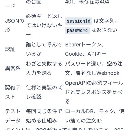
の合図
401、未存在は404
ード
必須キーと返し
JSONの
は文字列、
sessionId
てはいけないキ
形
は返さない
password
ー
誰として呼んで
Bearerトークン、
認証
いるか
Cookie、APIキー
わざと失敗する
パスワード違い、空の注
異常系
入力を送る
文、署名なしWebhook
OpenAPIの必須フィール
契約テ
仕様と実装のズ
ドと実レスポンスを比べ
スト
レ確認
る
テスト
毎回同じ条件で
ローカルDB、モック、使
データ
始める仕組み
い捨ての注文ID