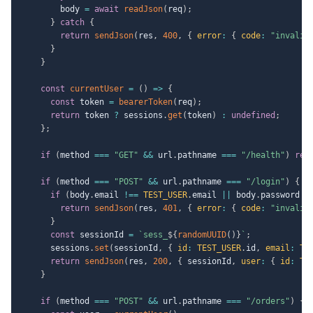
        body 
=
await
readJson
(
req
)
;
}
catch
{
return
sendJson
(
res
,
400
,
{
error
:
{
code
:
"invalid
}
}
const
currentUser
=
(
)
=>
{
const
 token 
=
bearerToken
(
req
)
;
return
 token 
?
 sessions
.
get
(
token
)
:
undefined
;
}
;
if
(
method 
===
"GET"
&&
 url
.
pathname 
===
"/health"
)
ret
if
(
method 
===
"POST"
&&
 url
.
pathname 
===
"/login"
)
{
if
(
body
.
email 
!==
TEST_USER
.
email 
||
 body
.
password 
!
return
sendJson
(
res
,
401
,
{
error
:
{
code
:
"invalid
}
const
 sessionId 
=
`
sess_
${
randomUUID
(
)
}
`
;
      sessions
.
set
(
sessionId
,
{
id
:
TEST_USER
.
id
,
email
:
TE
return
sendJson
(
res
,
200
,
{
 sessionId
,
user
:
{
id
:
TE
}
if
(
method 
===
"POST"
&&
 url
.
pathname 
===
"/orders"
)
{