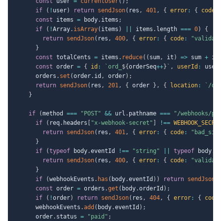
const
 user 
=
currentUser
(
)
;
if
(
!
user
)
return
sendJson
(
res
,
401
,
{
error
:
{
code
:
const
 items 
=
 body
.
items
;
if
(
!
Array
.
isArray
(
items
)
||
 items
.
length 
===
0
)
{
return
sendJson
(
res
,
400
,
{
error
:
{
code
:
"validat
}
const
 totalCents 
=
 items
.
reduce
(
(
sum
,
 it
)
=>
 sum 
+
 it
const
 order 
=
{
id
:
`
ord_
${
orderSeq
++
}
`
,
userId
:
 user
      orders
.
set
(
order
.
id
,
 order
)
;
return
sendJson
(
res
,
201
,
{
 order 
}
,
{
location
:
`
/or
}
if
(
method 
===
"POST"
&&
 url
.
pathname 
===
"/webhooks/pa
if
(
req
.
headers
[
"x-webhook-secret"
]
!==
WEBHOOK_SECRE
return
sendJson
(
res
,
401
,
{
error
:
{
code
:
"bad_sig
}
if
(
typeof
 body
.
eventId 
!==
"string"
||
typeof
 body
.
o
return
sendJson
(
res
,
400
,
{
error
:
{
code
:
"validat
}
if
(
webhookEvents
.
has
(
body
.
eventId
)
)
return
sendJson
(
const
 order 
=
 orders
.
get
(
body
.
orderId
)
;
if
(
!
order
)
return
sendJson
(
res
,
404
,
{
error
:
{
code
      webhookEvents
.
add
(
body
.
eventId
)
;
      order
.
status 
=
"paid"
;