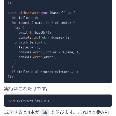
}
)
;
await
withServer
(
async
(
baseUrl
)
=>
{
let
 failed 
=
0
;
for
(
const
{
 name
,
 fn 
}
of
 tests
)
{
try
{
await
fn
(
baseUrl
)
;
      console
.
log
(
`
ok - 
${
name
}
`
)
;
}
catch
(
error
)
{
      failed 
+=
1
;
      console
.
error
(
`
not ok - 
${
name
}
`
)
;
      console
.
error
(
error
)
;
}
}
if
(
failed 
>
0
)
 process
.
exitCode 
=
1
;
}
)
;
実行はこれだけです。
node
成功すると4本が
で並びます。これは本番API
ok