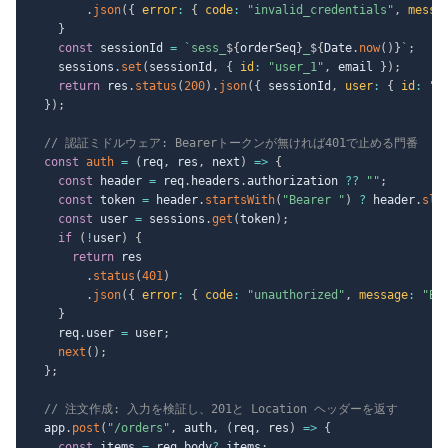
.
json
(
{
error
:
{
code
:
"invalid_credentials"
,
messa
}
const
 sessionId 
=
`
sess_
${
orderSeq
}
_
${
Date
.
now
(
)
}
`
;
    sessions
.
set
(
sessionId
,
{
id
:
"user_1"
,
 email 
}
)
;
return
 res
.
status
(
200
)
.
json
(
{
 sessionId
,
user
:
{
id
:
"u
}
)
;
// 認証ミドルウェア: Bearerトークンが無ければ401で止める門番
const
auth
=
(
req
,
 res
,
 next
)
=>
{
const
 header 
=
 req
.
headers
.
authorization 
??
""
;
const
 token 
=
 header
.
startsWith
(
"Bearer "
)
?
 header
.
sli
const
 user 
=
 sessions
.
get
(
token
)
;
if
(
!
user
)
{
return
 res

.
status
(
401
)
.
json
(
{
error
:
{
code
:
"unauthorized"
,
message
:
"B
}
    req
.
user 
=
 user
;
next
(
)
;
}
;
// 注文作成: 入力を検証し、201と Location ヘッダーを返す
  app
.
post
(
"/orders"
,
 auth
,
(
req
,
 res
)
=>
{
const
 items 
=
 req
.
body
?.
items
;