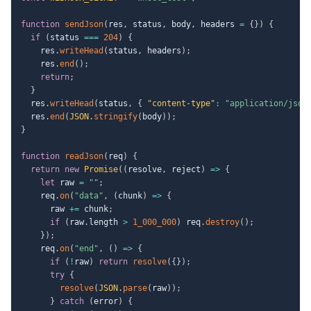
function
sendJson
(
res
,
 status
,
 body
,
 headers 
=
{
}
)
{
if
(
status 
===
204
)
{
    res
.
writeHead
(
status
,
 headers
)
;
    res
.
end
(
)
;
return
;
}
  res
.
writeHead
(
status
,
{
"content-type"
:
"application/json
  res
.
end
(
JSON
.
stringify
(
body
)
)
;
}
function
readJson
(
req
)
{
return
new
Promise
(
(
resolve
,
 reject
)
=>
{
let
 raw 
=
""
;
    req
.
on
(
"data"
,
(
chunk
)
=>
{
      raw 
+=
 chunk
;
if
(
raw
.
length 
>
1_000_000
)
 req
.
destroy
(
)
;
}
)
;
    req
.
on
(
"end"
,
(
)
=>
{
if
(
!
raw
)
return
resolve
(
{
}
)
;
try
{
resolve
(
JSON
.
parse
(
raw
)
)
;
}
catch
(
error
)
{