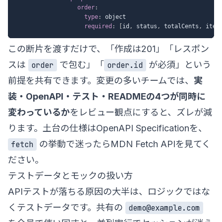
order
:
type
:
 object

required
:
[
id
,
 status
,
 totalCents
,
 item
この断片を渡すだけで、「作成は201」「レスポン
スは
で包む」「
が必須」という
order
order.id
前提を共有できます。変更の多いチームでは、
実
装・OpenAPI・テスト・READMEの4つが同時に
変わっているか
をレビュー観点にすると、ズレが減
ります。土台の仕様は
OpenAPI Specification
を、
の挙動で迷ったら
MDN Fetch API
を見てく
fetch
ださい。
テストデータとモックの扱い方
APIテストが落ちる原因の大半は、ロジックではな
くテストデータです。共有の
demo@example.com