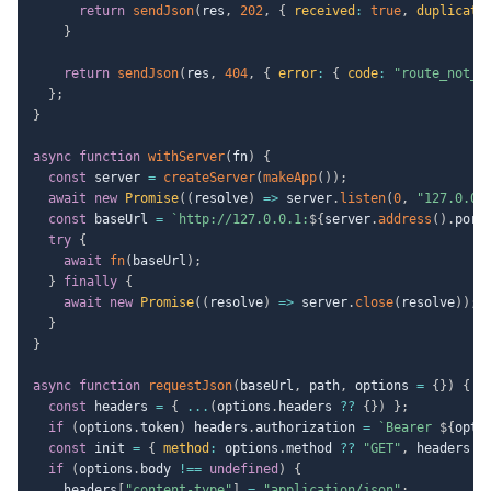
return
sendJson
(
res
,
202
,
{
received
:
true
,
duplicate
}
return
sendJson
(
res
,
404
,
{
error
:
{
code
:
"route_not_f
}
;
}
async
function
withServer
(
fn
)
{
const
 server 
=
createServer
(
makeApp
(
)
)
;
await
new
Promise
(
(
resolve
)
=>
 server
.
listen
(
0
,
"127.0.0.
const
 baseUrl 
=
`
http://127.0.0.1:
${
server
.
address
(
)
.
port
try
{
await
fn
(
baseUrl
)
;
}
finally
{
await
new
Promise
(
(
resolve
)
=>
 server
.
close
(
resolve
)
)
;
}
}
async
function
requestJson
(
baseUrl
,
 path
,
 options 
=
{
}
)
{
const
 headers 
=
{
...
(
options
.
headers 
??
{
}
)
}
;
if
(
options
.
token
)
 headers
.
authorization 
=
`
Bearer 
${
opti
const
 init 
=
{
method
:
 options
.
method 
??
"GET"
,
 headers 
}
if
(
options
.
body 
!==
undefined
)
{
    headers
[
"content-type"
]
=
"application/json"
;