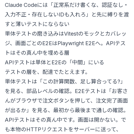
Claude Codeには「正常系だけ書くな、認証なし・
入力不正・存在しないIDも入れろ」と先に縛りを渡
すと薄いテストにならない
単体テストの磨き込みは
Vitestのモックとカバレッ
ジ
、画面ごとのE2Eは
Playwright E2E
へ。APIテス
トはその真ん中を埋める層
APIテストは単体とE2Eの「中間」にいる
テストの層を、配達でたとえます。
単体テストは「この計算関数、足し算合ってる?」
を見る、部品レベルの確認。E2Eテストは「お客さ
んがブラウザで注文ボタンを押して、注文完了画面
が出るか」を見る、最初から最後まで通しの確認。
APIテストはその真ん中です。画面は開かない。で
も本物のHTTPリクエストをサーバーに送って、