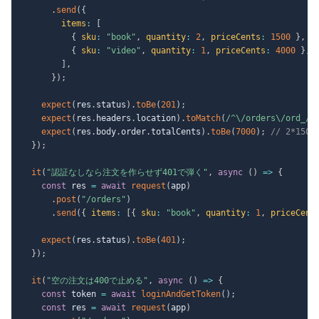
.
send
(
{
items
:
[
{
sku
:
"book"
,
quantity
:
2
,
priceCents
:
1500
}
,
{
sku
:
"video"
,
quantity
:
1
,
priceCents
:
4000
}
,
]
,
}
)
;
expect
(
res
.
status
)
.
toBe
(
201
)
;
expect
(
res
.
headers
.
location
)
.
toMatch
(
/
^\/orders\/ord_
/
)
expect
(
res
.
body
.
order
.
totalCents
)
.
toBe
(
7000
)
;
// 2*1500
}
)
;
it
(
"認証なしなら注文を作らせず401で弾く"
,
async
(
)
=>
{
const
 res 
=
await
request
(
app
)
.
post
(
"/orders"
)
.
send
(
{
items
:
[
{
sku
:
"book"
,
quantity
:
1
,
priceCent
expect
(
res
.
status
)
.
toBe
(
401
)
;
}
)
;
it
(
"空の注文は400で止める"
,
async
(
)
=>
{
const
 token 
=
await
loginAndGetToken
(
)
;
const
 res 
=
await
request
(
app
)