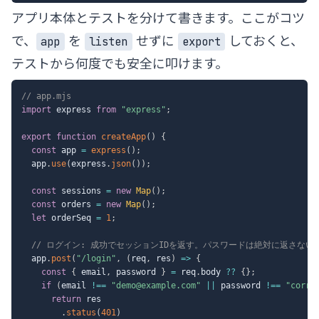
アプリ本体とテストを分けて書きます。ここがコツ
で、
を
せずに
しておくと、
app
listen
export
テストから何度でも安全に叩けます。
// app.mjs
import
 express 
from
"express"
;
export
function
createApp
(
)
{
const
 app 
=
express
(
)
;
  app
.
use
(
express
.
json
(
)
)
;
const
 sessions 
=
new
Map
(
)
;
const
 orders 
=
new
Map
(
)
;
let
 orderSeq 
=
1
;
// ログイン: 成功でセッションIDを返す。パスワードは絶対に返さない
  app
.
post
(
"/login"
,
(
req
,
 res
)
=>
{
const
{
 email
,
 password 
}
=
 req
.
body 
??
{
}
;
if
(
email 
!==
"demo@example.com"
||
 password 
!==
"corre
return
 res

.
status
(
401
)