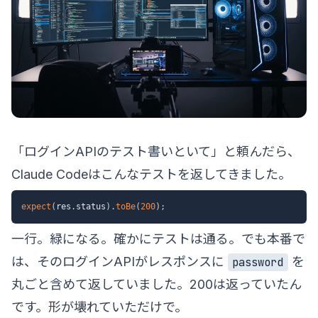
「ログインAPIのテスト書いといて」と頼んだら、
Claude Codeはこんなテストを返してきました。
expect
(
res
.
status
)
.
toBe
(
200
)
;
一行。緑になる。確かにテストは通る。でも本番で
は、そのログインAPIがレスポンスに
を
password
丸ごと含めて返していました。200は返っていたん
です。形が壊れていただけで。