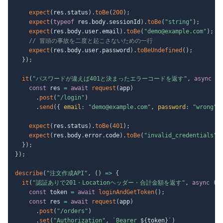
expect
(
res
.
status
)
.
toBe
(
200
)
;
expect
(
typeof
 res
.
body
.
sessionId
)
.
toBe
(
"string"
)
;
expect
(
res
.
body
.
user
.
email
)
.
toBe
(
"demo@example.com"
)
;
// 冒頭の事故を二度と起こさないための一行
expect
(
res
.
body
.
user
.
password
)
.
toBeUndefined
(
)
;
}
)
;
it
(
"パスワードが違えば401と決まったエラーコードを返す"
,
async
(
)
const
 res 
=
await
request
(
app
)
.
post
(
"/login"
)
.
send
(
{
email
:
"demo@example.com"
,
password
:
"wrong"
expect
(
res
.
status
)
.
toBe
(
401
)
;
expect
(
res
.
body
.
error
.
code
)
.
toBe
(
"invalid_credentials"
)
}
)
;
}
)
;
describe
(
"注文作成API"
,
(
)
=>
{
it
(
"認証ありで201・Locationヘッダー・合計金額を返す"
,
async
(
)
const
 token 
=
await
loginAndGetToken
(
)
;
const
 res 
=
await
request
(
app
)
.
post
(
"/orders"
)
.
set
(
"Authorization"
,
`
Bearer 
${
token
}
`
)