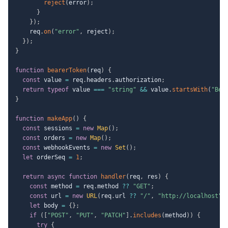
reject
(
error
)
;
}
}
)
;
    req
.
on
(
"error"
,
 reject
)
;
}
)
;
}
function
bearerToken
(
req
)
{
const
 value 
=
 req
.
headers
.
authorization
;
return
typeof
 value 
===
"string"
&&
 value
.
startsWith
(
"Bea
}
function
makeApp
(
)
{
const
 sessions 
=
new
Map
(
)
;
const
 orders 
=
new
Map
(
)
;
const
 webhookEvents 
=
new
Set
(
)
;
let
 orderSeq 
=
1
;
return
async
function
handler
(
req
,
 res
)
{
const
 method 
=
 req
.
method 
??
"GET"
;
const
 url 
=
new
URL
(
req
.
url 
??
"/"
,
"http://localhost"
)
let
 body 
=
{
}
;
if
(
[
"POST"
,
"PUT"
,
"PATCH"
]
.
includes
(
method
)
)
{
try
{