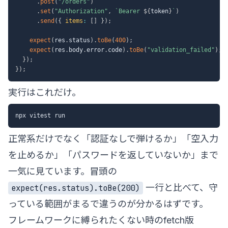
.
post
(
"/orders"
)
.
set
(
"Authorization"
,
`
Bearer 
${
token
}
`
)
.
send
(
{
items
:
[
]
}
)
;
expect
(
res
.
status
)
.
toBe
(
400
)
;
expect
(
res
.
body
.
error
.
code
)
.
toBe
(
"validation_failed"
)
;
}
)
;
}
)
;
実行はこれだけ。
正常系だけでなく「認証なしで弾けるか」「空入力
を止めるか」「パスワードを返していないか」まで
一気に見ています。冒頭の
一行と比べて、守
expect(res.status).toBe(200)
っている範囲がまるで違うのが分かるはずです。
フレームワークに縛られたくない時のfetch版