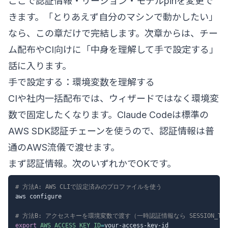
ここで認証情報・リージョン・モデルpinを変更で
きます。「とりあえず自分のマシンで動かしたい」
なら、この章だけで完結します。次章からは、チー
ム配布やCI向けに「中身を理解して手で設定する」
話に入ります。
手で設定する：環境変数を理解する
CIや社内一括配布では、ウィザードではなく環境変
数で固定したくなります。Claude Codeは標準の
AWS SDK認証チェーンを使うので、認証情報は普
通のAWS流儀で渡せます。
まず認証情報。次のいずれかでOKです。
# 方法A: AWS CLIで設定済みのプロファイルを使う
aws configure

# 方法B: アクセスキーを環境変数で渡す（一時認証情報なら SESSION_TOK
export
AWS_ACCESS_KEY_ID
=