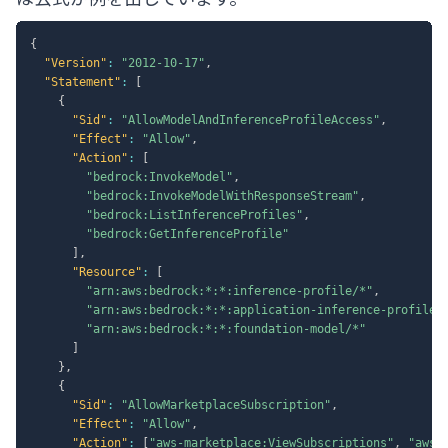
{
"Version"
:
"2012-10-17"
,
"Statement"
:
[
{
"Sid"
:
"AllowModelAndInferenceProfileAccess"
,
"Effect"
:
"Allow"
,
"Action"
:
[
"bedrock:InvokeModel"
,
"bedrock:InvokeModelWithResponseStream"
,
"bedrock:ListInferenceProfiles"
,
"bedrock:GetInferenceProfile"
]
,
"Resource"
:
[
"arn:aws:bedrock:*:*:inference-profile/*"
,
"arn:aws:bedrock:*:*:application-inference-profile/
"arn:aws:bedrock:*:*:foundation-model/*"
]
}
,
{
"Sid"
:
"AllowMarketplaceSubscription"
,
"Effect"
:
"Allow"
,
"Action"
:
[
"aws-marketplace:ViewSubscriptions"
,
"aws-