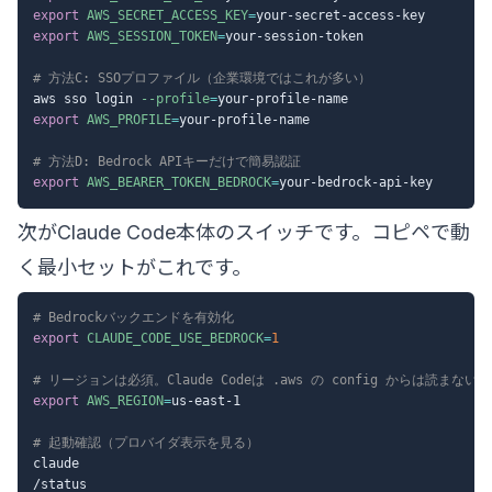
export
AWS_SECRET_ACCESS_KEY
=
export
AWS_SESSION_TOKEN
=
your-session-token

# 方法C: SSOプロファイル（企業環境ではこれが多い）
aws sso login 
--profile
=
export
AWS_PROFILE
=
your-profile-name

# 方法D: Bedrock APIキーだけで簡易認証
export
AWS_BEARER_TOKEN_BEDROCK
=
次がClaude Code本体のスイッチです。コピペで動
く最小セットがこれです。
# Bedrockバックエンドを有効化
export
CLAUDE_CODE_USE_BEDROCK
=
1
# リージョンは必須。Claude Codeは .aws の config からは読まない
export
AWS_REGION
=
us-east-1

# 起動確認（プロバイダ表示を見る）
claude
