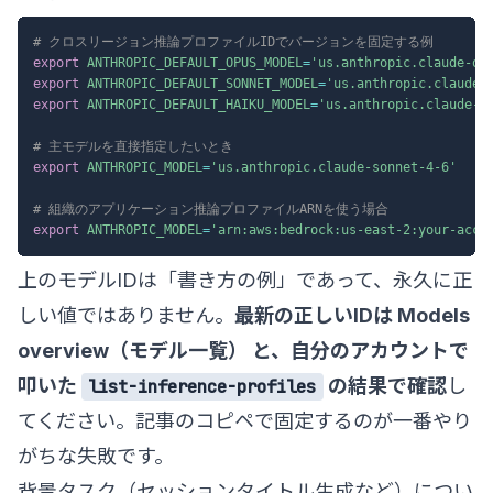
# クロスリージョン推論プロファイルIDでバージョンを固定する例
export
ANTHROPIC_DEFAULT_OPUS_MODEL
=
'us.anthropic.claude-op
export
ANTHROPIC_DEFAULT_SONNET_MODEL
=
'us.anthropic.claude-
export
ANTHROPIC_DEFAULT_HAIKU_MODEL
=
'us.anthropic.claude-h
# 主モデルを直接指定したいとき
export
ANTHROPIC_MODEL
=
'us.anthropic.claude-sonnet-4-6'
# 組織のアプリケーション推論プロファイルARNを使う場合
export
ANTHROPIC_MODEL
=
'arn:aws:bedrock:us-east-2:your-acco
上のモデルIDは「書き方の例」であって、永久に正
しい値ではありません。
最新の正しいIDは
Models
overview（モデル一覧）
と、自分のアカウントで
叩いた
の結果で確認
し
list-inference-profiles
てください。記事のコピペで固定するのが一番やり
がちな失敗です。
背景タスク（セッションタイトル生成など）につい