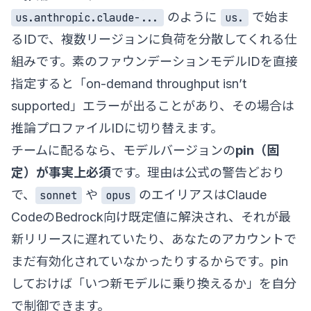
のように
で始ま
us.anthropic.claude-...
us.
るIDで、複数リージョンに負荷を分散してくれる仕
組みです。素のファウンデーションモデルIDを直接
指定すると「on-demand throughput isn’t
supported」エラーが出ることがあり、その場合は
推論プロファイルIDに切り替えます。
チームに配るなら、モデルバージョンの
pin（固
定）が事実上必須
です。理由は公式の警告どおり
で、
や
のエイリアスはClaude
sonnet
opus
CodeのBedrock向け既定値に解決され、それが最
新リリースに遅れていたり、あなたのアカウントで
まだ有効化されていなかったりするからです。pin
しておけば「いつ新モデルに乗り換えるか」を自分
で制御できます。