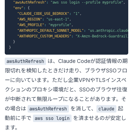
"awsAuthRefresh"
:
"aws sso login --profile myprofile"
,
"env"
:
{
"CLAUDE_CODE_USE_BEDROCK"
:
"1"
,
"AWS_REGION"
:
"us-east-1"
,
"AWS_PROFILE"
:
"myprofile"
,
"ANTHROPIC_DEFAULT_SONNET_MODEL"
:
"us.anthropic.claude-
"ANTHROPIC_CUSTOM_HEADERS"
:
"X-Amzn-Bedrock-GuardrailId
}
}
は、Claude Codeが認証情報の期
awsAuthRefresh
限切れを検知したときだけ走り、ブラウザSSOフロ
ーに向いています。ただし企業VPNやTLSインスペ
クションのプロキシ環境だと、SSOのブラウザ往復
が中断されて無限ループになることがあります。そ
の場合は
を消して、
起
awsAuthRefresh
claude
動前に手で
を済ませるのが安定し
aws sso login
ます。