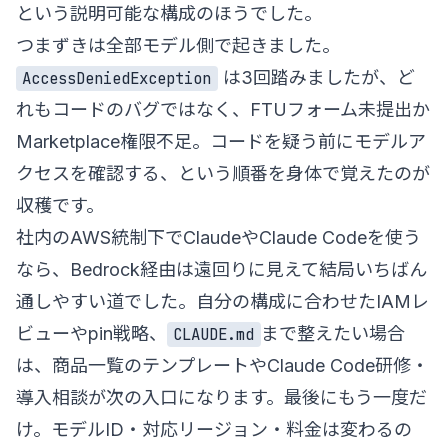
という説明可能な構成のほうでした。
つまずきは全部モデル側で起きました。
は3回踏みましたが、ど
AccessDeniedException
れもコードのバグではなく、FTUフォーム未提出か
Marketplace権限不足。コードを疑う前にモデルア
クセスを確認する、という順番を身体で覚えたのが
収穫です。
社内のAWS統制下でClaudeやClaude Codeを使う
なら、Bedrock経由は遠回りに見えて結局いちばん
通しやすい道でした。自分の構成に合わせたIAMレ
ビューやpin戦略、
まで整えたい場合
CLAUDE.md
は、
商品一覧
のテンプレートや
Claude Code研修・
導入相談
が次の入口になります。最後にもう一度だ
け。モデルID・対応リージョン・料金は変わるの