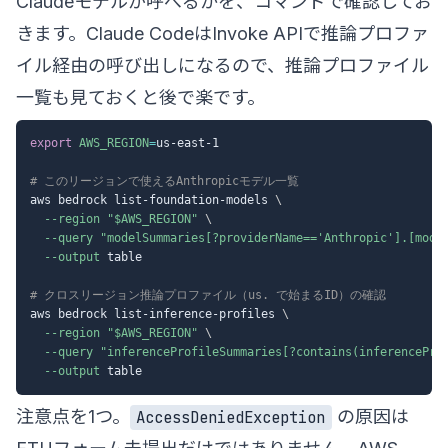
Claudeモデルが呼べるかを、コマンドで確認してお
きます。Claude CodeはInvoke APIで推論プロファ
イル経由の呼び出しになるので、推論プロファイル
一覧も見ておくと後で楽です。
export
AWS_REGION
=
us-east-1

# このリージョンで使えるAnthropicモデル一覧
aws bedrock list-foundation-models 
\
--region
"
$AWS_REGION
"
\
--query
"modelSummaries[?providerName=='Anthropic'].[mode
--output
 table

# クロスリージョン推論プロファイル（us. で始まるID）の確認
aws bedrock list-inference-profiles 
\
--region
"
$AWS_REGION
"
\
--query
"inferenceProfileSummaries[?contains(inferencePro
--output
注意点を1つ。
の原因は
AccessDeniedException