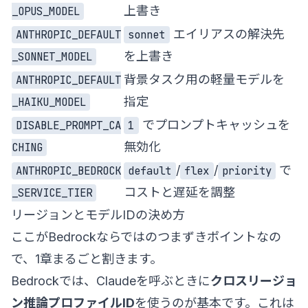
上書き
_OPUS_MODEL
エイリアスの解決先
ANTHROPIC_DEFAULT
sonnet
を上書き
_SONNET_MODEL
背景タスク用の軽量モデルを
ANTHROPIC_DEFAULT
指定
_HAIKU_MODEL
でプロンプトキャッシュを
DISABLE_PROMPT_CA
1
無効化
CHING
/
/
で
ANTHROPIC_BEDROCK
default
flex
priority
コストと遅延を調整
_SERVICE_TIER
リージョンとモデルIDの決め方
ここがBedrockならではのつまずきポイントなの
で、1章まるごと割きます。
Bedrockでは、Claudeを呼ぶときに
クロスリージョ
ン推論プロファイルID
を使うのが基本です。これは