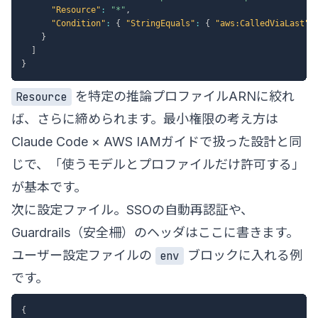
"Resource"
:
"*"
,
"Condition"
:
{
"StringEquals"
:
{
"aws:CalledViaLast"
:
}
]
}
を特定の推論プロファイルARNに絞れ
Resource
ば、さらに締められます。最小権限の考え方は
Claude Code × AWS IAMガイド
で扱った設計と同
じで、「使うモデルとプロファイルだけ許可する」
が基本です。
次に設定ファイル。SSOの自動再認証や、
Guardrails（安全柵）のヘッダはここに書きます。
ユーザー設定ファイルの
ブロックに入れる例
env
です。
{