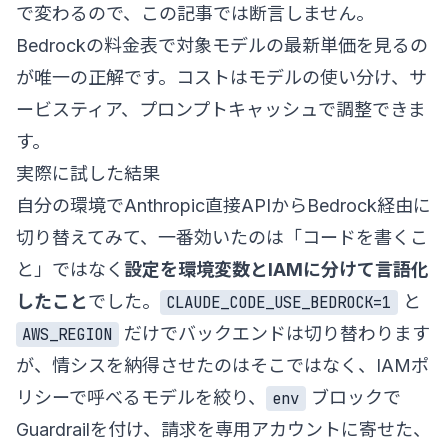
で変わるので、この記事では断言しません。
Bedrockの料金表
で対象モデルの最新単価を見るの
が唯一の正解です。コストはモデルの使い分け、サ
ービスティア、プロンプトキャッシュで調整できま
す。
実際に試した結果
自分の環境でAnthropic直接APIからBedrock経由に
切り替えてみて、一番効いたのは「コードを書くこ
と」ではなく
設定を環境変数とIAMに分けて言語化
したこと
でした。
と
CLAUDE_CODE_USE_BEDROCK=1
だけでバックエンドは切り替わります
AWS_REGION
が、情シスを納得させたのはそこではなく、IAMポ
リシーで呼べるモデルを絞り、
ブロックで
env
Guardrailを付け、請求を専用アカウントに寄せた、