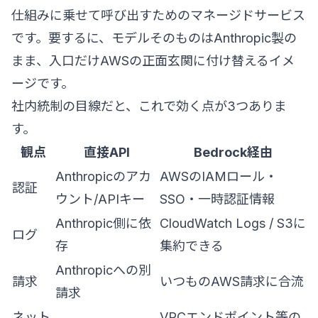
仕組みに乗せて呼び出すためのマネージドサービス
です。要するに、モデルそのものはAnthropic製の
まま、入口だけAWSの正面玄関に付け替えるイメ
ージです。
社内統制の目線だと、これで効く点が3つありま
す。
観点
直接API
Bedrock経由
Anthropicのアカ
AWSのIAMロール・
認証
ウント/APIキー
SSO・一時認証情報
Anthropic側に依
CloudWatch Logs / S3に
ログ
存
集約できる
Anthropicへの別
請求
いつものAWS請求に合流
請求
ネット
VPCエンドポイント等の