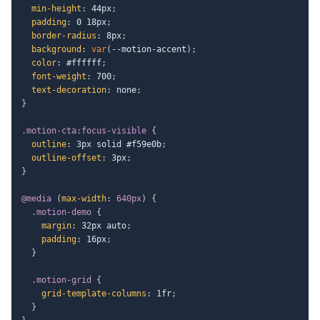
min-height
:
 44px
;
padding
:
 0 18px
;
border-radius
:
 8px
;
background
:
var
(
--motion-accent
)
;
color
:
 #ffffff
;
font-weight
:
 700
;
text-decoration
:
 none
;
}
.motion-cta:focus-visible
{
outline
:
 3px solid #f59e0b
;
outline-offset
:
 3px
;
}
@media
(
max-width
:
 640px
)
{
.motion-demo
{
margin
:
 32px auto
;
padding
:
 16px
;
}
.motion-grid
{
grid-template-columns
:
 1fr
;
}