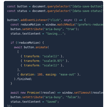
const
 button 
=
 document
.
querySelector
(
"[data-save-button]"
)
const
 status 
=
 document
.
querySelector
(
"[data-save-status]"
)
button
?.
addEventListener
(
"click"
,
async
(
)
=>
{
const
 reduceMotion 
=
 window
.
matchMedia
(
"(prefers-reduced-
  button
.
setAttribute
(
"aria-busy"
,
"true"
)
;
  status
.
textContent 
=
"Saving..."
;
if
(
!
reduceMotion
)
{
await
 button
.
animate
(
[
{
transform
:
"scale(1)"
}
,
{
transform
:
"scale(0.97)"
}
,
{
transform
:
"scale(1)"
}
,
]
,
{
duration
:
180
,
easing
:
"ease-out"
}
,
)
.
finished
;
}
await
new
Promise
(
(
resolve
)
=>
 window
.
setTimeout
(
resolve
,
  button
.
setAttribute
(
"aria-busy"
,
"false"
)
;
  status
.
textContent 
=
"Saved"
;
}
)
;