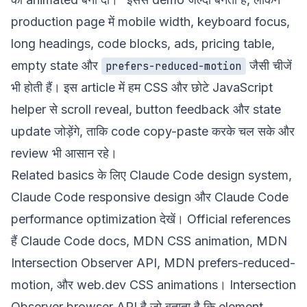
production page में mobile width, keyboard focus,
long headings, code blocks, ads, pricing table,
empty state और
जैसी चीजें
prefers-reduced-motion
भी होती हैं। इस article में हम CSS और छोटे JavaScript
helper से scroll reveal, button feedback और state
update जोड़ेंगे, ताकि code copy-paste करके चल सके और
review भी आसान रहे।
Related basics के लिए
Claude Code design system
,
Claude Code responsive design
और
Claude Code
performance optimization
देखें। Official references
हैं
Claude Code docs
,
MDN CSS animation
,
MDN
Intersection Observer API
,
MDN prefers-reduced-
motion
, और
web.dev CSS animations
। Intersection
Observer browser API है जो बताता है कि element