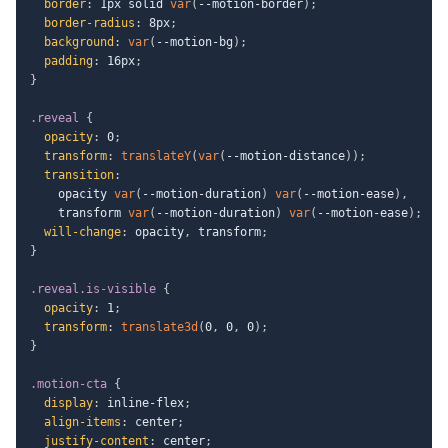
border
:
 1px solid 
var
(
--motion-border
)
;
border-radius
:
 8px
;
background
:
var
(
--motion-bg
)
;
padding
:
 16px
;
}
.reveal
{
opacity
:
 0
;
transform
:
translateY
(
var
(
--motion-distance
)
)
;
transition
:
    opacity 
var
(
--motion-duration
)
var
(
--motion-ease
)
,
    transform 
var
(
--motion-duration
)
var
(
--motion-ease
)
;
will-change
:
 opacity
,
 transform
;
}
.reveal.is-visible
{
opacity
:
 1
;
transform
:
translate3d
(
0
,
 0
,
 0
)
;
}
.motion-cta
{
display
:
 inline-flex
;
align-items
:
 center
;
justify-content
:
 center
;