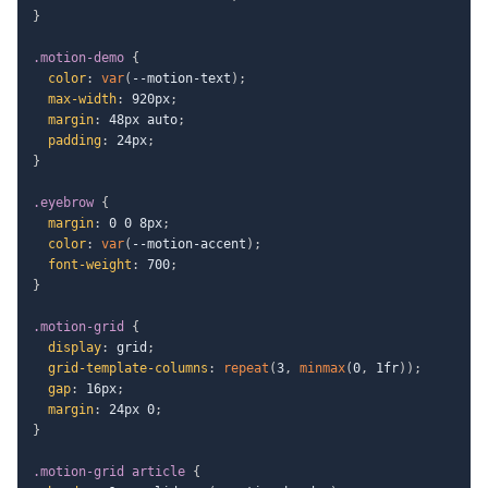
}
.motion-demo
{
color
:
var
(
--motion-text
)
;
max-width
:
 920px
;
margin
:
 48px auto
;
padding
:
 24px
;
}
.eyebrow
{
margin
:
 0 0 8px
;
color
:
var
(
--motion-accent
)
;
font-weight
:
 700
;
}
.motion-grid
{
display
:
 grid
;
grid-template-columns
:
repeat
(
3
,
minmax
(
0
,
 1fr
)
)
;
gap
:
 16px
;
margin
:
 24px 0
;
}
.motion-grid article
{