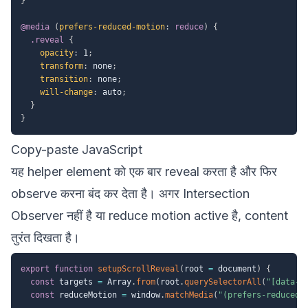
}
@media
(
prefers-reduced-motion
:
 reduce
)
{
.reveal
{
opacity
:
 1
;
transform
:
 none
;
transition
:
 none
;
will-change
:
 auto
;
}
}
Copy-paste JavaScript
यह helper element को एक बार reveal करता है और फिर
observe करना बंद कर देता है। अगर Intersection
Observer नहीं है या reduce motion active है, content
तुरंत दिखता है।
export
function
setupScrollReveal
(
root 
=
 document
)
{
const
 targets 
=
 Array
.
from
(
root
.
querySelectorAll
(
"[data-r
const
 reduceMotion 
=
 window
.
matchMedia
(
"(prefers-reduced-