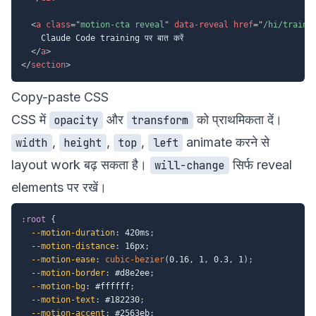
<
a
class
=
"
motion-cta reveal
"
data-reveal
href
=
"
/hi/traini
    Claude Code training पर बात करें

</
a
>
</
section
>
Copy-paste CSS
CSS में
और
को प्राथमिकता दें।
opacity
transform
,
,
,
animate करने से
width
height
top
left
layout work बढ़ सकता है।
सिर्फ reveal
will-change
elements पर रखें।
:root
{
--motion-duration
:
 420ms
;
--motion-distance
:
 16px
;
--motion-ease
:
cubic-bezier
(
0.16
,
 1
,
 0.3
,
 1
)
;
--motion-border
:
 #d8e2ee
;
--motion-bg
:
 #ffffff
;
--motion-text
:
 #182230
;
--motion-accent
:
 #2563eb
;