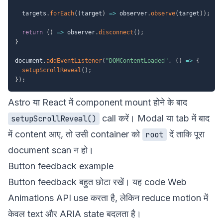
  targets
.
forEach
(
(
target
)
=>
 observer
.
observe
(
target
)
)
;
return
(
)
=>
 observer
.
disconnect
(
)
;
}
document
.
addEventListener
(
"DOMContentLoaded"
,
(
)
=>
{
setupScrollReveal
(
)
;
}
)
;
Astro या React में component mount होने के बाद
call करें। Modal या tab में बाद
setupScrollReveal()
में content आए, तो उसी container को
दें ताकि पूरा
root
document scan न हो।
Button feedback example
Button feedback बहुत छोटा रखें। यह code Web
Animations API use करता है, लेकिन reduce motion में
केवल text और ARIA state बदलता है।