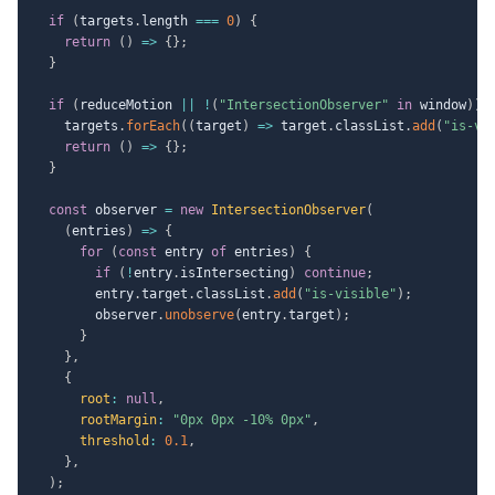
if
(
targets
.
length 
===
0
)
{
return
(
)
=>
{
}
;
}
if
(
reduceMotion 
||
!
(
"IntersectionObserver"
in
 window
)
)
    targets
.
forEach
(
(
target
)
=>
 target
.
classList
.
add
(
"is-vi
return
(
)
=>
{
}
;
}
const
 observer 
=
new
IntersectionObserver
(
(
entries
)
=>
{
for
(
const
 entry 
of
 entries
)
{
if
(
!
entry
.
isIntersecting
)
continue
;
        entry
.
target
.
classList
.
add
(
"is-visible"
)
;
        observer
.
unobserve
(
entry
.
target
)
;
}
}
,
{
root
:
null
,
rootMargin
:
"0px 0px -10% 0px"
,
threshold
:
0.1
,
}
,
)
;