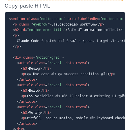
Copy-paste HTML
<
section
class
=
"
motion-demo
"
aria-labelledby
=
"
motion-demo-t
<
p
class
=
"
eyebrow
"
>
ClaudeCodeLab workflow
</
p
>
<
h2
id
=
"
motion-demo-title
"
>
Safe UI animation rollout
</
h2
>
<
p
>
    Claude Code से patch मांगने से पहले purpose, target और verific
</
p
>
<
div
class
=
"
motion-grid
"
>
<
article
class
=
"
reveal
"
data-reveal
>
<
h3
>
Design
</
h3
>
<
p
>
एक Use case और एक success condition चुनें।
</
p
>
</
article
>
<
article
class
=
"
reveal
"
data-reveal
>
<
h3
>
Build
</
h3
>
<
p
>
CSS variables और छोटे JS helper से existing UI सुरक्षित र
</
article
>
<
article
class
=
"
reveal
"
data-reveal
>
<
h3
>
Verify
</
h3
>
<
p
>
Pitfall, reduce motion, mobile और keyboard checks कर
</
article
>
</
div
>