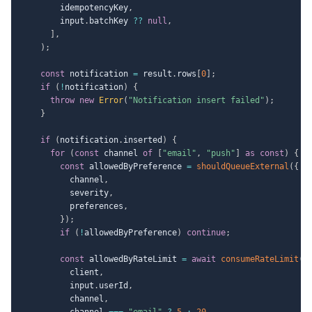
        idempotencyKey
,
        input
.
batchKey 
??
null
,
]
,
)
;
const
 notification 
=
 result
.
rows
[
0
]
;
if
(
!
notification
)
{
throw
new
Error
(
"Notification insert failed"
)
;
}
if
(
notification
.
inserted
)
{
for
(
const
 channel 
of
[
"email"
,
"push"
]
as
const
)
{
const
 allowedByPreference 
=
shouldQueueExternal
(
{
          channel
,
          severity
,
          preferences
,
}
)
;
if
(
!
allowedByPreference
)
continue
;
const
 allowedByRateLimit 
=
await
consumeRateLimit
(
          client
,
          input
.
userId
,
          channel
,
          channel 
===
"email"
?
5
:
20
,