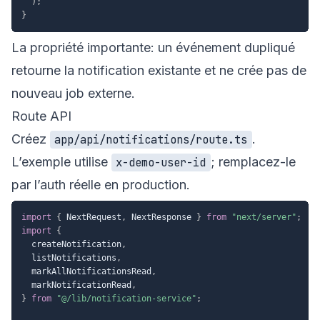
)
;
}
La propriété importante: un événement dupliqué
retourne la notification existante et ne crée pas de
nouveau job externe.
Route API
Créez
.
app/api/notifications/route.ts
L’exemple utilise
; remplacez-le
x-demo-user-id
par l’auth réelle en production.
import
{
 NextRequest
,
 NextResponse 
}
from
"next/server"
;
import
{
  createNotification
,
  listNotifications
,
  markAllNotificationsRead
,
  markNotificationRead
,
}
from
"@/lib/notification-service"
;