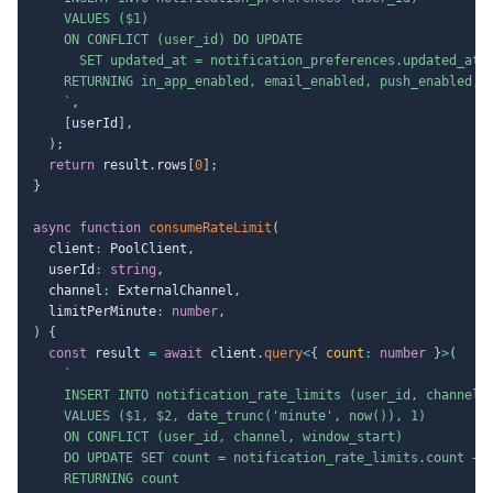
    VALUES ($1)

    ON CONFLICT (user_id) DO UPDATE

      SET updated_at = notification_preferences.updated_at

    RETURNING in_app_enabled, email_enabled, push_enabled, d
`
,
[
userId
]
,
)
;
return
 result
.
rows
[
0
]
;
}
async
function
consumeRateLimit
(
  client
:
 PoolClient
,
  userId
:
string
,
  channel
:
 ExternalChannel
,
  limitPerMinute
:
number
,
)
{
const
 result 
=
await
 client
.
query
<
{
 count
:
number
}
>
(
`
    INSERT INTO notification_rate_limits (user_id, channel, 
    VALUES ($1, $2, date_trunc('minute', now()), 1)

    ON CONFLICT (user_id, channel, window_start)

    DO UPDATE SET count = notification_rate_limits.count + 1
    RETURNING count
