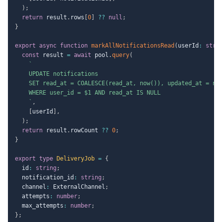
)
;
return
 result
.
rows
[
0
]
??
null
;
}
export
async
function
markAllNotificationsRead
(
userId
:
stri
const
 result 
=
await
 pool
.
query
(
`
    UPDATE notifications

    SET read_at = COALESCE(read_at, now()), updated_at = now
    WHERE user_id = $1 AND read_at IS NULL

`
,
[
userId
]
,
)
;
return
 result
.
rowCount 
??
0
;
}
export
type
DeliveryJob
=
{
  id
:
string
;
  notification_id
:
string
;
  channel
:
 ExternalChannel
;
  attempts
:
number
;
  max_attempts
:
number
;
}
;