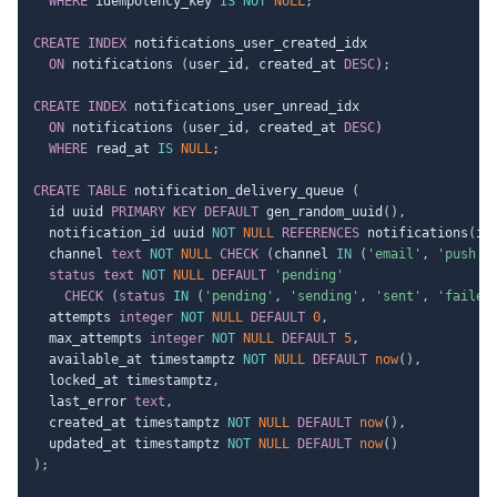
WHERE
 idempotency_key 
IS
NOT
NULL
;
CREATE
INDEX
 notifications_user_created_idx

ON
 notifications 
(
user_id
,
 created_at 
DESC
)
;
CREATE
INDEX
 notifications_user_unread_idx

ON
 notifications 
(
user_id
,
 created_at 
DESC
)
WHERE
 read_at 
IS
NULL
;
CREATE
TABLE
 notification_delivery_queue 
(
  id uuid 
PRIMARY
KEY
DEFAULT
 gen_random_uuid
(
)
,
  notification_id uuid 
NOT
NULL
REFERENCES
 notifications
(
id
  channel 
text
NOT
NULL
CHECK
(
channel 
IN
(
'email'
,
'push'
)
status
text
NOT
NULL
DEFAULT
'pending'
CHECK
(
status
IN
(
'pending'
,
'sending'
,
'sent'
,
'failed
  attempts 
integer
NOT
NULL
DEFAULT
0
,
  max_attempts 
integer
NOT
NULL
DEFAULT
5
,
  available_at timestamptz 
NOT
NULL
DEFAULT
now
(
)
,
  locked_at timestamptz
,
  last_error 
text
,
  created_at timestamptz 
NOT
NULL
DEFAULT
now
(
)
,
  updated_at timestamptz 
NOT
NULL
DEFAULT
now
(
)
)
;