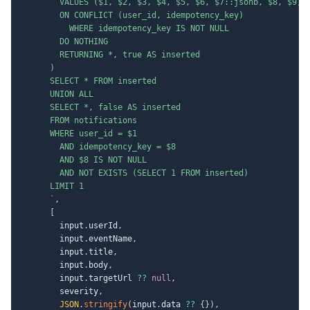
        VALUES ($1, $2, $3, $4, $5, $6, $7::jsonb, $8, $9)

        ON CONFLICT (user_id, idempotency_key)

          WHERE idempotency_key IS NOT NULL

        DO NOTHING

        RETURNING *, true AS inserted

      )

      SELECT * FROM inserted

      UNION ALL

      SELECT *, false AS inserted

      FROM notifications

      WHERE user_id = $1

        AND idempotency_key = $8

        AND $8 IS NOT NULL

        AND NOT EXISTS (SELECT 1 FROM inserted)

      LIMIT 1

`
,
[
        input
.
userId
,
        input
.
eventName
,
        input
.
title
,
        input
.
body
,
        input
.
targetUrl 
??
null
,
        severity
,
JSON
.
stringify
(
input
.
data 
??
{
}
)
,