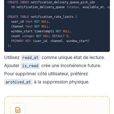
CREATE
INDEX
 notification_delivery_queue_pick_idx

ON
 notification_delivery_queue 
(
status
,
 available_at
,
 cre
CREATE
TABLE
 notification_rate_limits 
(
  user_id 
text
NOT
NULL
,
  channel 
text
NOT
NULL
,
  window_start timestamptz 
NOT
NULL
,
  count 
integer
NOT
NULL
DEFAULT
0
,
PRIMARY
KEY
(
user_id
,
 channel
,
 window_start
)
)
;
Utilisez
comme unique état de lecture.
read_at
Ajouter
crée une incohérence future.
is_read
Pour supprimer côté utilisateur, préférez
à la suppression physique.
archived_at