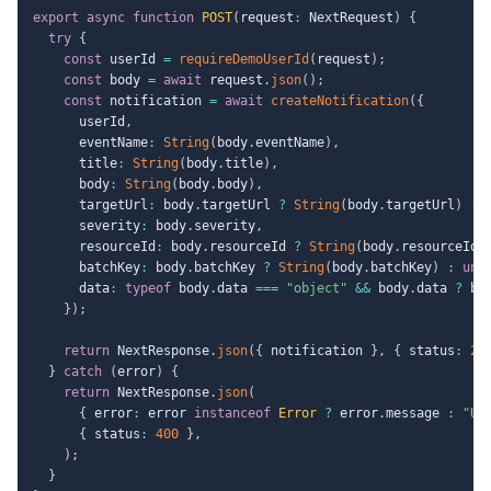
export
async
function
POST
(
request
:
 NextRequest
)
{
try
{
const
 userId 
=
requireDemoUserId
(
request
)
;
const
 body 
=
await
 request
.
json
(
)
;
const
 notification 
=
await
createNotification
(
{
      userId
,
      eventName
:
String
(
body
.
eventName
)
,
      title
:
String
(
body
.
title
)
,
      body
:
String
(
body
.
body
)
,
      targetUrl
:
 body
.
targetUrl 
?
String
(
body
.
targetUrl
)
:
      severity
:
 body
.
severity
,
      resourceId
:
 body
.
resourceId 
?
String
(
body
.
resourceId
)
      batchKey
:
 body
.
batchKey 
?
String
(
body
.
batchKey
)
:
und
      data
:
typeof
 body
.
data 
===
"object"
&&
 body
.
data 
?
 bo
}
)
;
return
 NextResponse
.
json
(
{
 notification 
}
,
{
 status
:
20
}
catch
(
error
)
{
return
 NextResponse
.
json
(
{
 error
:
 error 
instanceof
Error
?
 error
.
message 
:
"Un
{
 status
:
400
}
,
)
;
}