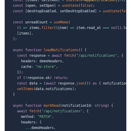
const
[
open
,
 setOpen
]
=
useState
(
false
)
;
const
[
desktopEnabled
,
 setDesktopEnabled
]
=
useState
(
fals
const
 unreadCount 
=
useMemo
(
(
)
=>
 items
.
filter
(
(
item
)
=>
 item
.
read_at 
===
null
)
.
len
[
items
]
,
)
;
async
function
loadNotifications
(
)
{
const
 response 
=
await
fetch
(
"/api/notifications"
,
{
      headers
:
 demoHeaders
,
      cache
:
"no-store"
,
}
)
;
if
(
!
response
.
ok
)
return
;
const
 data 
=
(
await
 response
.
json
(
)
)
as
{
 notifications
setItems
(
data
.
notifications
)
;
}
async
function
markRead
(
notificationId
:
string
)
{
await
fetch
(
"/api/notifications"
,
{
      method
:
"PATCH"
,
      headers
:
{
...
demoHeaders
,