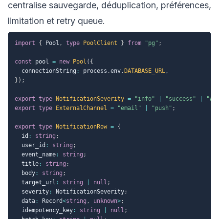
centralise sauvegarde, déduplication, préférences,
limitation et retry queue.
import
{
 Pool
,
type
PoolClient
}
from
"pg"
;
const
 pool 
=
new
Pool
(
{
  connectionString
:
 process
.
env
.
DATABASE_URL
,
}
)
;
export
type
NotificationSeverity
=
"info"
|
"success"
|
"wa
export
type
ExternalChannel
=
"email"
|
"push"
;
export
type
NotificationRow
=
{
  id
:
string
;
  user_id
:
string
;
  event_name
:
string
;
  title
:
string
;
  body
:
string
;
  target_url
:
string
|
null
;
  severity
:
 NotificationSeverity
;
  data
:
 Record
<
string
,
unknown
>
;
  idempotency_key
:
string
|
null
;