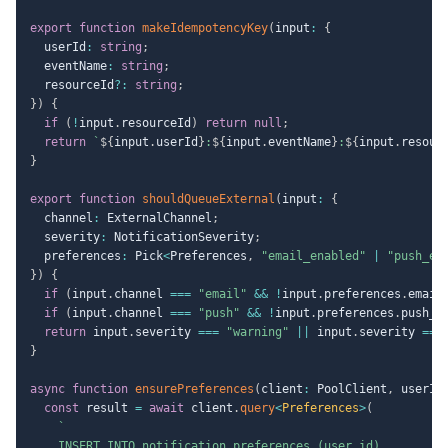
export
function
makeIdempotencyKey
(
input
:
{
  userId
:
string
;
  eventName
:
string
;
  resourceId
?
:
string
;
}
)
{
if
(
!
input
.
resourceId
)
return
null
;
return
`
${
input
.
userId
}
:
${
input
.
eventName
}
:
${
input
.
resour
}
export
function
shouldQueueExternal
(
input
:
{
  channel
:
 ExternalChannel
;
  severity
:
 NotificationSeverity
;
  preferences
:
 Pick
<
Preferences
,
"email_enabled"
|
"push_en
}
)
{
if
(
input
.
channel 
===
"email"
&&
!
input
.
preferences
.
email
if
(
input
.
channel 
===
"push"
&&
!
input
.
preferences
.
push_e
return
 input
.
severity 
===
"warning"
||
 input
.
severity 
===
}
async
function
ensurePreferences
(
client
:
 PoolClient
,
 userId
const
 result 
=
await
 client
.
query
<
Preferences
>
(
`
    INSERT INTO notification_preferences (user_id)
