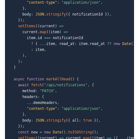
"content-type"
:
"application/json"
,
}
,
      body
:
JSON
.
stringify
(
{
 notificationId 
}
)
,
}
)
;
setItems
(
(
current
)
=>
      current
.
map
(
(
item
)
=>
        item
.
id 
===
 notificationId

?
{
...
item
,
 read_at
:
 item
.
read_at 
??
new
Date
(
)
.
:
 item
,
)
,
)
;
}
async
function
markAllRead
(
)
{
await
fetch
(
"/api/notifications"
,
{
      method
:
"PATCH"
,
      headers
:
{
...
demoHeaders
,
"content-type"
:
"application/json"
,
}
,
      body
:
JSON
.
stringify
(
{
 all
:
true
}
)
,
}
)
;
const
 now 
=
new
Date
(
)
.
toISOString
(
)
;
setItems
(
(
current
)
=>
 current
.
map
(
(
item
)
=>
(
{
...
item
,