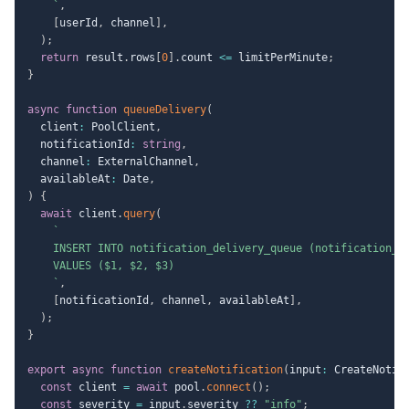
`
,
[
userId
,
 channel
]
,
)
;
return
 result
.
rows
[
0
]
.
count 
<=
 limitPerMinute
;
}
async
function
queueDelivery
(
  client
:
 PoolClient
,
  notificationId
:
string
,
  channel
:
 ExternalChannel
,
  availableAt
:
 Date
,
)
{
await
 client
.
query
(
`
    INSERT INTO notification_delivery_queue (notification_id
    VALUES ($1, $2, $3)

`
,
[
notificationId
,
 channel
,
 availableAt
]
,
)
;
}
export
async
function
createNotification
(
input
:
 CreateNotif
const
 client 
=
await
 pool
.
connect
(
)
;
const
 severity 
=
 input
.
severity 
??
"info"
;