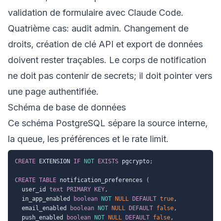
validation de formulaire avec Claude Code
.
Quatrième cas: audit admin. Changement de
droits, création de clé API et export de données
doivent rester traçables. Le corps de notification
ne doit pas contenir de secrets; il doit pointer vers
une page authentifiée.
Schéma de base de données
Ce schéma PostgreSQL sépare la source interne,
la queue, les préférences et le rate limit.
CREATE
 EXTENSION 
IF
NOT
EXISTS
 pgcrypto
;
CREATE
TABLE
 notification_preferences 
(
  user_id 
text
PRIMARY
KEY
,
  in_app_enabled 
boolean
NOT
NULL
DEFAULT
true
,
  email_enabled 
boolean
NOT
NULL
DEFAULT
false
,
  push_enabled 
boolean
NOT
NULL
DEFAULT
false
,