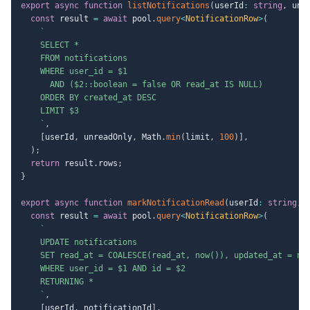
export
async
function
listNotifications
(
userId
:
string
,
 unr
const
 result 
=
await
 pool
.
query
<
NotificationRow
>
(
`
    SELECT *

    FROM notifications

    WHERE user_id = $1

      AND ($2::boolean = false OR read_at IS NULL)

    ORDER BY created_at DESC

    LIMIT $3

`
,
[
userId
,
 unreadOnly
,
 Math
.
min
(
limit
,
100
)
]
,
)
;
return
 result
.
rows
;
}
export
async
function
markNotificationRead
(
userId
:
string
,
 
const
 result 
=
await
 pool
.
query
<
NotificationRow
>
(
`
    UPDATE notifications

    SET read_at = COALESCE(read_at, now()), updated_at = now
    WHERE user_id = $1 AND id = $2

    RETURNING *

`
,
[
userId
,
 notificationId
]
,