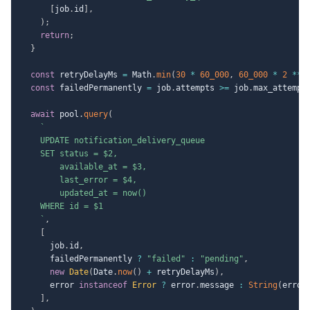
[
job
.
id
]
,
)
;
return
;
}
const
 retryDelayMs 
=
 Math
.
min
(
30
*
60_000
,
60_000
*
2
**
 
const
 failedPermanently 
=
 job
.
attempts 
>=
 job
.
max_attempt
await
 pool
.
query
(
`
    UPDATE notification_delivery_queue

    SET status = $2,

        available_at = $3,

        last_error = $4,

        updated_at = now()

    WHERE id = $1

`
,
[
      job
.
id
,
      failedPermanently 
?
"failed"
:
"pending"
,
new
Date
(
Date
.
now
(
)
+
 retryDelayMs
)
,
      error 
instanceof
Error
?
 error
.
message 
:
String
(
error
]
,