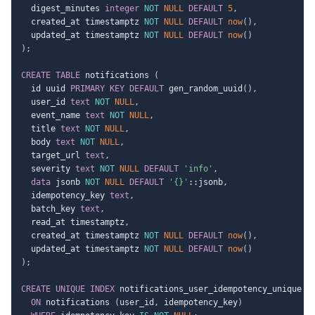
  digest_minutes 
integer
NOT
NULL
DEFAULT
5
,
  created_at timestamptz 
NOT
NULL
DEFAULT
now
(
)
,
  updated_at timestamptz 
NOT
NULL
DEFAULT
now
(
)
)
;
CREATE
TABLE
 notifications 
(
  id uuid 
PRIMARY
KEY
DEFAULT
 gen_random_uuid
(
)
,
  user_id 
text
NOT
NULL
,
  event_name 
text
NOT
NULL
,
  title 
text
NOT
NULL
,
  body 
text
NOT
NULL
,
  target_url 
text
,
  severity 
text
NOT
NULL
DEFAULT
'info'
,
data
 jsonb 
NOT
NULL
DEFAULT
'{}'
::jsonb
,
  idempotency_key 
text
,
  batch_key 
text
,
  read_at timestamptz
,
  created_at timestamptz 
NOT
NULL
DEFAULT
now
(
)
,
  updated_at timestamptz 
NOT
NULL
DEFAULT
now
(
)
)
;
CREATE
UNIQUE
INDEX
 notifications_user_idempotency_unique

ON
 notifications 
(
user_id
,
 idempotency_key
)