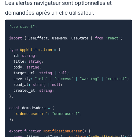
Les alertes navigateur sont optionnelles et
demandées après un clic utilisateur.
"use client"
;
import
{
 useEffect
,
 useMemo
,
 useState 
}
from
"react"
;
type
AppNotification
=
{
  id
:
string
;
  title
:
string
;
  body
:
string
;
  target_url
:
string
|
null
;
  severity
:
"info"
|
"success"
|
"warning"
|
"critical"
;
  read_at
:
string
|
null
;
  created_at
:
string
;
}
;
const
 demoHeaders 
=
{
"x-demo-user-id"
:
"demo-user-1"
,
}
;
export
function
NotificationCenter
(
)
{
const
[
items
,
 setItems
]
=
useState
<
AppNotification
[
]
>
(
[
]
)