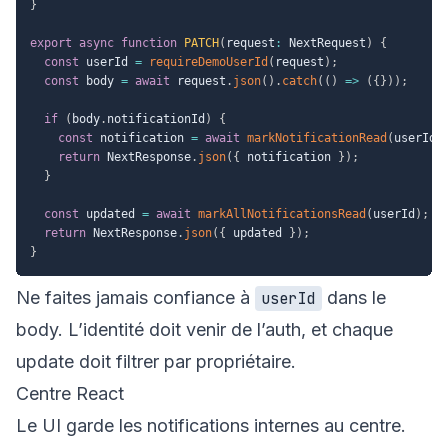
}
export
async
function
PATCH
(
request
:
 NextRequest
)
{
const
 userId 
=
requireDemoUserId
(
request
)
;
const
 body 
=
await
 request
.
json
(
)
.
catch
(
(
)
=>
(
{
}
)
)
;
if
(
body
.
notificationId
)
{
const
 notification 
=
await
markNotificationRead
(
userId
,
return
 NextResponse
.
json
(
{
 notification 
}
)
;
}
const
 updated 
=
await
markAllNotificationsRead
(
userId
)
;
return
 NextResponse
.
json
(
{
 updated 
}
)
;
}
Ne faites jamais confiance à
dans le
userId
body. L’identité doit venir de l’auth, et chaque
update doit filtrer par propriétaire.
Centre React
Le UI garde les notifications internes au centre.