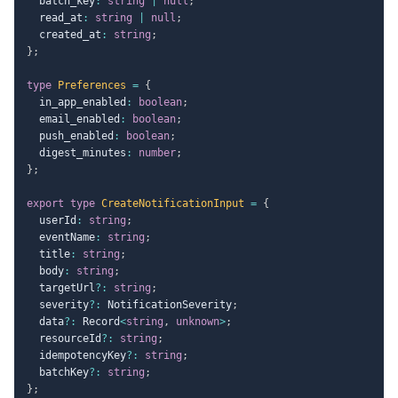
  batch_key
:
string
|
null
;
  read_at
:
string
|
null
;
  created_at
:
string
;
}
;
type
Preferences
=
{
  in_app_enabled
:
boolean
;
  email_enabled
:
boolean
;
  push_enabled
:
boolean
;
  digest_minutes
:
number
;
}
;
export
type
CreateNotificationInput
=
{
  userId
:
string
;
  eventName
:
string
;
  title
:
string
;
  body
:
string
;
  targetUrl
?
:
string
;
  severity
?
:
 NotificationSeverity
;
  data
?
:
 Record
<
string
,
unknown
>
;
  resourceId
?
:
string
;
  idempotencyKey
?
:
string
;
  batchKey
?
:
string
;
}
;