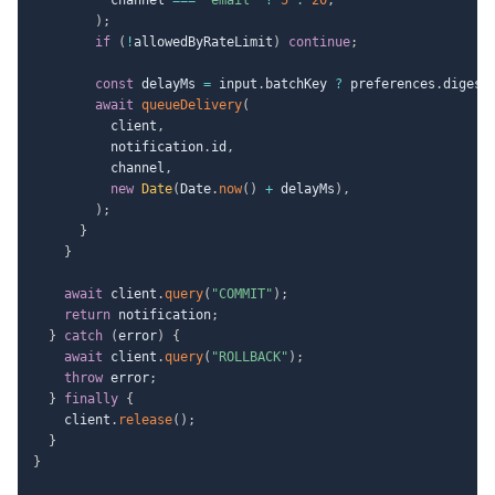
)
;
if
(
!
allowedByRateLimit
)
continue
;
const
 delayMs 
=
 input
.
batchKey 
?
 preferences
.
digest
await
queueDelivery
(
          client
,
          notification
.
id
,
          channel
,
new
Date
(
Date
.
now
(
)
+
 delayMs
)
,
)
;
}
}
await
 client
.
query
(
"COMMIT"
)
;
return
 notification
;
}
catch
(
error
)
{
await
 client
.
query
(
"ROLLBACK"
)
;
throw
 error
;
}
finally
{
    client
.
release
(
)
;
}
}