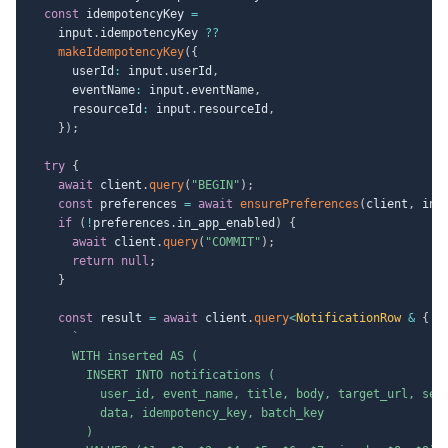
const
 idempotencyKey 
=
    input
.
idempotencyKey 
??
makeIdempotencyKey
(
{
      userId
:
 input
.
userId
,
      eventName
:
 input
.
eventName
,
      resourceId
:
 input
.
resourceId
,
}
)
;
try
{
await
 client
.
query
(
"BEGIN"
)
;
const
 preferences 
=
await
ensurePreferences
(
client
,
 inp
if
(
!
preferences
.
in_app_enabled
)
{
await
 client
.
query
(
"COMMIT"
)
;
return
null
;
}
const
 result 
=
await
 client
.
query
<
NotificationRow 
&
{
 i
`
      WITH inserted AS (

        INSERT INTO notifications (

          user_id, event_name, title, body, target_url, seve
          data, idempotency_key, batch_key

        )
