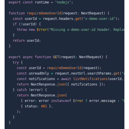
export
const
 runtime 
=
"nodejs"
;
function
requireDemoUserId
(
request
:
 NextRequest
)
{
const
 userId 
=
 request
.
headers
.
get
(
"x-demo-user-id"
)
;
if
(
!
userId
)
{
throw
new
Error
(
"Missing x-demo-user-id header. Replace
}
return
 userId
;
}
export
async
function
GET
(
request
:
 NextRequest
)
{
try
{
const
 userId 
=
requireDemoUserId
(
request
)
;
const
 unreadOnly 
=
 request
.
nextUrl
.
searchParams
.
get
(
"un
const
 notifications 
=
await
listNotifications
(
userId
,
 u
return
 NextResponse
.
json
(
{
 notifications 
}
)
;
}
catch
(
error
)
{
return
 NextResponse
.
json
(
{
 error
:
 error 
instanceof
Error
?
 error
.
message 
:
"Un
{
 status
:
401
}
,
)
;
}
}