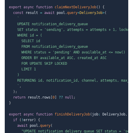
export
async
function
claimNextDeliveryJob
(
)
{
const
 result 
=
await
 pool
.
query
<
DeliveryJob
>
(
`
    UPDATE notification_delivery_queue

    SET status = 'sending', attempts = attempts + 1, locked_
    WHERE id = (

      SELECT id

      FROM notification_delivery_queue

      WHERE status = 'pending' AND available_at <= now()

      ORDER BY available_at ASC, created_at ASC

      FOR UPDATE SKIP LOCKED

      LIMIT 1

    )

    RETURNING id, notification_id, channel, attempts, max_at
`
,
)
;
return
 result
.
rows
[
0
]
??
null
;
}
export
async
function
finishDeliveryJob
(
job
:
 DeliveryJob
,
 e
if
(
!
error
)
{
await
 pool
.
query
(
"UPDATE notification_delivery_queue SET status = 'sen