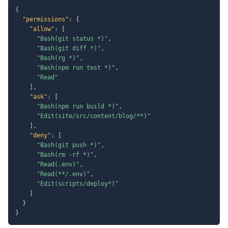
{
"permissions"
:
{
"allow"
:
[
"Bash(git status *)"
,
"Bash(git diff *)"
,
"Bash(rg *)"
,
"Bash(npm run test *)"
,
"Read"
]
,
"ask"
:
[
"Bash(npm run build *)"
,
"Edit(site/src/content/blog/**)"
]
,
"deny"
:
[
"Bash(git push *)"
,
"Bash(rm -rf *)"
,
"Read(.env)"
,
"Read(**/.env)"
,
"Edit(scripts/deploy*)"
]
}
}