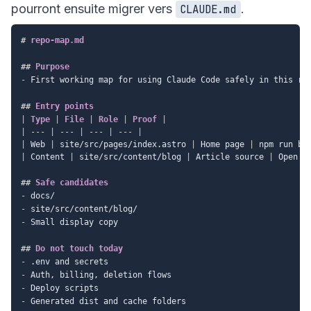
pourront ensuite migrer vers
.
CLAUDE.md
#
 repo-map.md
##
 Purpose
-
 First working map for using Claude Code safely in this rep
##
 Entry points
|
 Type 
|
 File 
|
 Role 
|
 Proof 
|
|
---
|
---
|
---
|
---
|
|
 Web 
|
 site/src/pages/index.astro 
|
 Home page 
|
 npm run bu
|
 Content 
|
 site/src/content/blog 
|
 Article source 
|
 Open a
##
 Safe candidates
-
-
-
 Small display copy

##
 Do not touch today
-
-
-
-
 Generated dist and cache folders
