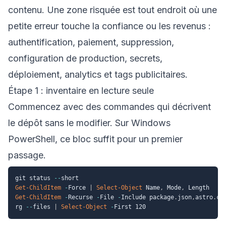
contenu. Une zone risquée est tout endroit où une
petite erreur touche la confiance ou les revenus :
authentification, paiement, suppression,
configuration de production, secrets,
déploiement, analytics et tags publicitaires.
Étape 1 : inventaire en lecture seule
Commencez avec des commandes qui décrivent
le dépôt sans le modifier. Sur Windows
PowerShell, ce bloc suffit pour un premier
passage.
git status 
--
Get-ChildItem
-
Force 
|
Select-Object
 Name
,
 Mode
,
Get-ChildItem
-
Recurse 
-
File 
-
Include package
.
json
,
astro
.
co
rg 
--
files 
|
Select-Object
-