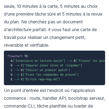
seule, 10 minutes à la carte, 5 minutes au choix
d’une première tâche sûre et 5 minutes à la revue
du plan. Ne cherchez pas un document
d’architecture parfait. Il vous faut une carte de
travail pour réaliser un changement petit,
réversible et vérifiable.
flowchart
 TD

  A
["Inventaire en lecture seule"]
-->
 B
["Trouver les point
  B 
-->
 C
["Séparer zones sûres et risquées"]
  C 
-->
 D
["Choisir un premier patch"]
  D 
-->
 E
["Fixer les commandes de preuve"]
  E 
-->
 F
["Écrire repo-map.md"]
Un point d’entrée est l’endroit où l’application
commence : route, handler API, bootstrap serveur,
commande CLI, tâche planifiée ou loader de