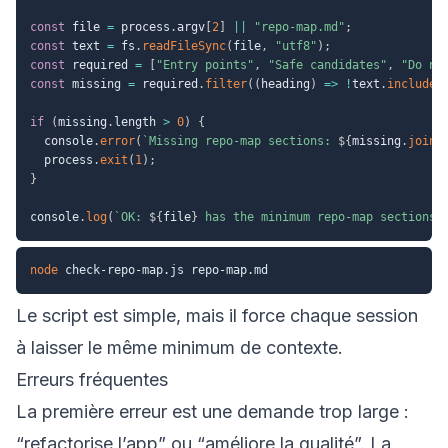
const
 file 
=
 process
.
argv
[
2
]
||
"repo-map.md"
;
const
 text 
=
 fs
.
readFileSync
(
file
,
"utf8"
)
;
const
 required 
=
[
"Entry points"
,
"Safe candidates"
,
"Do no
const
 missing 
=
 required
.
filter
(
(
heading
)
=>
!
text
.
includes
if
(
missing
.
length 
>
0
)
{
  console
.
error
(
`
Missing repo-map sections: 
${
missing
.
join
(
  process
.
exit
(
1
)
;
}
console
.
log
(
`
OK: 
${
file
}
 has the minimum repo-map sections.
node
Le script est simple, mais il force chaque session
à laisser le même minimum de contexte.
Erreurs fréquentes
La première erreur est une demande trop large :
“refactorise l’app” ou “améliore la qualité”. La