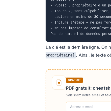
- Public : propriétaire d'un pe
- Ton doux, sans culpabiliser, 
- Lecture en moins de 30 second
- Inclure l'étape « ne pas for
- Ne pas imposer de consultati
La clé est la dernière ligne. On
. Ainsi, le texte
propriétaire]
GRATUIT
PDF gratuit: cheats
Saisissez votre email et t