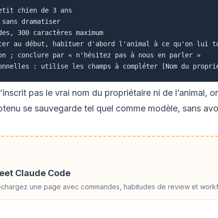
tit chien de 3 ans

sans dramatiser

es, 300 caractères maximum

cer au début, habituer d'abord l'animal à ce qu'on lui to
on ; conclure par « n'hésitez pas à nous en parler »

 n’inscrit pas le vrai nom du propriétaire ni de l’anima
 obtenu se sauvegarde tel quel comme modèle, sans avoi
heet Claude Code
éléchargez une page avec commandes, habitudes de review et workf