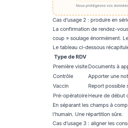
Nous protégeons vos données
Cas d’usage 2 : produire en sé
La confirmation de rendez-vous 
coup » soulage énormément. Les c
Le tableau ci-dessous récapitule
Type de RDV
Première visite
Documents à appo
Contrôle
Apporter une note
Vaccin
Report possible s
Pré-opératoire
Heure de début d
En séparant les champs à complét
l’humain. Une répartition sûre.
Cas d’usage 3 : aligner les cons