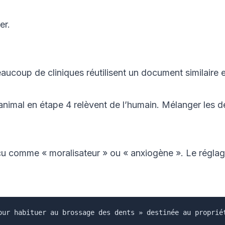
er.
eaucoup de cliniques réutilisent un document similaire e
 l’animal en étape 4 relèvent de l’humain. Mélanger les 
erçu comme « moralisateur » ou « anxiogène ». Le régla
ur habituer au brossage des dents » destinée au propriét