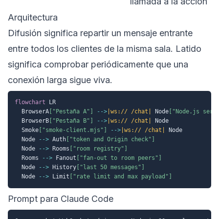
llamada a la acción
Arquitectura
Difusión significa repartir un mensaje entrante
entre todos los clientes de la misma sala. Latido
significa comprobar periódicamente que una
conexión larga sigue viva.
flowchart
 LR

  BrowserA
["Pestaña A"]
-->
|ws:// /chat|
 Node
["Node.js serv
  BrowserB
["Pestaña B"]
-->
|ws:// /chat|
 Node

  Smoke
["smoke-client.mjs"]
-->
|ws:// /chat|
 Node

  Node 
-->
 Auth
["token and Origin check"]
  Node 
-->
 Rooms
["room registry"]
  Rooms 
-->
 Fanout
["fan-out to room peers"]
  Node 
-->
 History
["last 50 messages"]
  Node 
-->
 Limit
["rate limit and max payload"]
Prompt para Claude Code