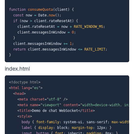
function
consumeQuota
(
client
)
{
const
 now 
=
 Date
.
now
(
)
;
if
(
now 
>
 client
.
rateResetAt
)
{
    client
.
rateResetAt 
=
 now 
+
RATE_WINDOW_MS
;
    client
.
messagesInWindow 
=
0
;
}
  client
.
messagesInWindow 
+=
1
;
return
 client
.
messagesInWindow 
<=
RATE_LIMIT
;
}
index.html
<!
doctype
html
>
<
html
lang
=
"
es
"
>
<
head
>
<
meta
charset
=
"
utf-8
"
/>
<
meta
name
=
"
viewport
"
content
=
"
width=device-width, init
<
title
>
Demo de chat WebSocket
</
title
>
<
style
>
body
{
font-family
:
 system-ui
,
 sans-serif
;
max-width
:
label
{
display
:
 block
;
margin-top
:
 12px
;
}
input, button
{
font
:
 inherit
;
padding
:
 8px
;
}