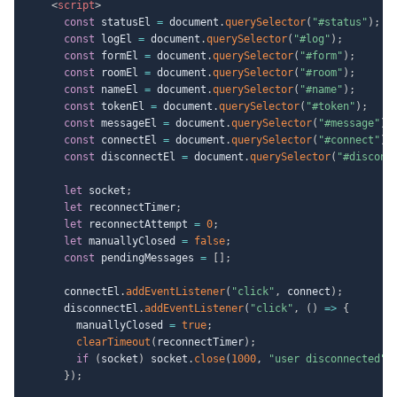
<
script
>
const
 statusEl 
=
 document
.
querySelector
(
"#status"
)
;
const
 logEl 
=
 document
.
querySelector
(
"#log"
)
;
const
 formEl 
=
 document
.
querySelector
(
"#form"
)
;
const
 roomEl 
=
 document
.
querySelector
(
"#room"
)
;
const
 nameEl 
=
 document
.
querySelector
(
"#name"
)
;
const
 tokenEl 
=
 document
.
querySelector
(
"#token"
)
;
const
 messageEl 
=
 document
.
querySelector
(
"#message"
)
;
const
 connectEl 
=
 document
.
querySelector
(
"#connect"
)
;
const
 disconnectEl 
=
 document
.
querySelector
(
"#disconn
let
 socket
;
let
 reconnectTimer
;
let
 reconnectAttempt 
=
0
;
let
 manuallyClosed 
=
false
;
const
 pendingMessages 
=
[
]
;
      connectEl
.
addEventListener
(
"click"
,
 connect
)
;
      disconnectEl
.
addEventListener
(
"click"
,
(
)
=>
{
        manuallyClosed 
=
true
;
clearTimeout
(
reconnectTimer
)
;
if
(
socket
)
 socket
.
close
(
1000
,
"user disconnected"
)
}
)
;