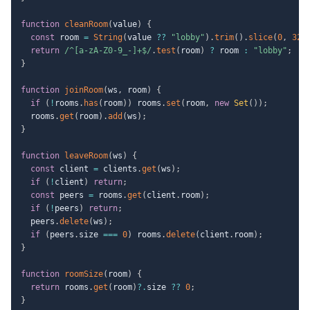
function
cleanRoom
(
value
)
{
const
 room 
=
String
(
value 
??
"lobby"
)
.
trim
(
)
.
slice
(
0
,
32
)
return
/
^[a-zA-Z0-9_-]+$
/
.
test
(
room
)
?
 room 
:
"lobby"
;
}
function
joinRoom
(
ws
,
 room
)
{
if
(
!
rooms
.
has
(
room
)
)
 rooms
.
set
(
room
,
new
Set
(
)
)
;
  rooms
.
get
(
room
)
.
add
(
ws
)
;
}
function
leaveRoom
(
ws
)
{
const
 client 
=
 clients
.
get
(
ws
)
;
if
(
!
client
)
return
;
const
 peers 
=
 rooms
.
get
(
client
.
room
)
;
if
(
!
peers
)
return
;
  peers
.
delete
(
ws
)
;
if
(
peers
.
size 
===
0
)
 rooms
.
delete
(
client
.
room
)
;
}
function
roomSize
(
room
)
{
return
 rooms
.
get
(
room
)
?.
size 
??
0
;
}