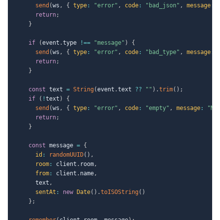
send
(
ws
,
{
type
:
"error"
,
code
:
"bad_json"
,
message
:
return
;
}
if
(
event
.
type 
!==
"message"
)
{
send
(
ws
,
{
type
:
"error"
,
code
:
"bad_type"
,
message
:
return
;
}
const
 text 
=
String
(
event
.
text 
??
""
)
.
trim
(
)
;
if
(
!
text
)
{
send
(
ws
,
{
type
:
"error"
,
code
:
"empty"
,
message
:
"Me
return
;
}
const
 message 
=
{
id
:
randomUUID
(
)
,
room
:
 client
.
room
,
from
:
 client
.
name
,
      text
,
sentAt
:
new
Date
(
)
.
toISOString
(
)
}
;
remember
(
client
.
room
,
 message
)
;