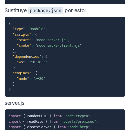
Sustituye
por esto:
package.json
{
"type"
:
"module"
,
"scripts"
:
{
"start"
:
"node server.js"
,
"smoke"
:
"node smoke-client.mjs"
}
,
"dependencies"
:
{
"ws"
:
"^8.18.3"
}
,
"engines"
:
{
"node"
:
">=20"
}
}
server.js
import
{
 randomUUID 
}
from
"node:crypto"
;
import
{
 readFile 
}
from
"node:fs/promises"
;
import
{
 createServer 
}
from
"node:http"
;