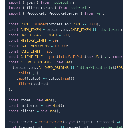
import
{
 join 
}
from
"node:path"
;
import
{
 fileURLToPath 
}
from
"node:url"
;
import
{
 WebSocket
,
 WebSocketServer 
}
from
"ws"
;
const
PORT
=
Number
(
process
.
env
.
PORT
??
8080
)
;
const
AUTH_TOKEN
=
 process
.
env
.
CHAT_TOKEN
??
"dev-token"
;
const
MAX_MESSAGE_LENGTH
=
500
;
const
HISTORY_LIMIT
=
50
;
const
RATE_WINDOW_MS
=
10_000
;
const
RATE_LIMIT
=
20
;
const
CLIENT_FILE
=
join
(
fileURLToPath
(
new
URL
(
"."
,
import
.
const
ALLOWED_ORIGINS
=
new
Set
(
(
process
.
env
.
ALLOWED_ORIGINS
??
`
http://localhost:
${
PORT
}
.
split
(
","
)
.
map
(
(
value
)
=>
 value
.
trim
(
)
)
.
filter
(
Boolean
)
)
;
const
 rooms 
=
new
Map
(
)
;
const
 histories 
=
new
Map
(
)
;
const
 clients 
=
new
Map
(
)
;
const
 server 
=
createServer
(
async
(
request
,
 response
)
=>
{
if
(
request
.
url 
===
"/"
||
 request
.
url 
===
"/index.html"
)