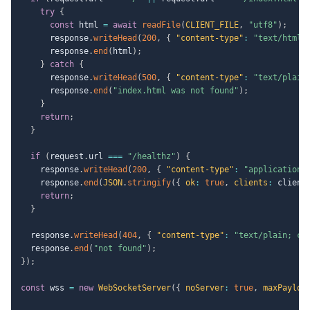
try
{
const
 html 
=
await
readFile
(
CLIENT_FILE
,
"utf8"
)
;
      response
.
writeHead
(
200
,
{
"content-type"
:
"text/html;
      response
.
end
(
html
)
;
}
catch
{
      response
.
writeHead
(
500
,
{
"content-type"
:
"text/plain
      response
.
end
(
"index.html was not found"
)
;
}
return
;
}
if
(
request
.
url 
===
"/healthz"
)
{
    response
.
writeHead
(
200
,
{
"content-type"
:
"application/
    response
.
end
(
JSON
.
stringify
(
{
ok
:
true
,
clients
:
 client
return
;
}
  response
.
writeHead
(
404
,
{
"content-type"
:
"text/plain; ch
  response
.
end
(
"not found"
)
;
}
)
;
const
 wss 
=
new
WebSocketServer
(
{
noServer
:
true
,
maxPayloa