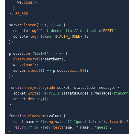
    ws
.
ping
(
)
;
}
}
,
30_000
)
;
server
.
listen
(
PORT
,
(
)
=>
{
  console
.
log
(
`
Chat demo: http://localhost:
${
PORT
}
`
)
;
  console
.
log
(
`
Token: 
${
AUTH_TOKEN
}
`
)
;
}
)
;
process
.
on
(
"SIGINT"
,
(
)
=>
{
clearInterval
(
heartbeat
)
;
  wss
.
close
(
)
;
  server
.
close
(
(
)
=>
 process
.
exit
(
0
)
)
;
}
)
;
function
rejectUpgrade
(
socket
,
 statusCode
,
 message
)
{
  socket
.
write
(
`
HTTP/1.1 
${
statusCode
}
${
message
}
\r\nConnec
  socket
.
destroy
(
)
;
}
function
cleanName
(
value
)
{
const
 name 
=
String
(
value 
??
"guest"
)
.
trim
(
)
.
slice
(
0
,
24
)
return
/
^[\w -]+$
/
.
test
(
name
)
?
 name 
:
"guest"
;
}