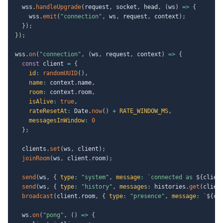
  wss
.
handleUpgrade
(
request
,
 socket
,
 head
,
(
ws
)
=>
{
    wss
.
emit
(
"connection"
,
 ws
,
 request
,
 context
)
;
}
)
;
}
)
;
wss
.
on
(
"connection"
,
(
ws
,
 request
,
 context
)
=>
{
const
 client 
=
{
id
:
randomUUID
(
)
,
name
:
 context
.
name
,
room
:
 context
.
room
,
isAlive
:
true
,
rateResetAt
:
 Date
.
now
(
)
+
RATE_WINDOW_MS
,
messagesInWindow
:
0
}
;
  clients
.
set
(
ws
,
 client
)
;
joinRoom
(
ws
,
 client
.
room
)
;
send
(
ws
,
{
type
:
"system"
,
message
:
`
connected as 
${
clien
send
(
ws
,
{
type
:
"history"
,
messages
:
 histories
.
get
(
clien
broadcast
(
client
.
room
,
{
type
:
"presence"
,
message
:
`
${
cl
  ws
.
on
(
"pong"
,
(
)
=>
{