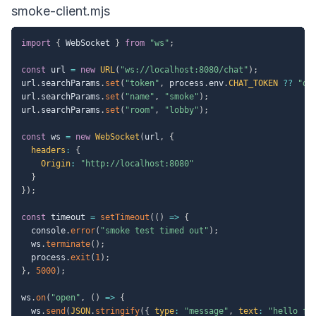
smoke-client.mjs
import
{
 WebSocket 
}
from
"ws"
;
const
 url 
=
new
URL
(
"ws://localhost:8080/chat"
)
;
url
.
searchParams
.
set
(
"token"
,
 process
.
env
.
CHAT_TOKEN
??
"de
url
.
searchParams
.
set
(
"name"
,
"smoke"
)
;
url
.
searchParams
.
set
(
"room"
,
"lobby"
)
;
const
 ws 
=
new
WebSocket
(
url
,
{
headers
:
{
Origin
:
"http://localhost:8080"
}
}
)
;
const
 timeout 
=
setTimeout
(
(
)
=>
{
  console
.
error
(
"smoke test timed out"
)
;
  ws
.
terminate
(
)
;
  process
.
exit
(
1
)
;
}
,
5000
)
;
ws
.
on
(
"open"
,
(
)
=>
{
  ws
.
send
(
JSON
.
stringify
(
{
type
:
"message"
,
text
:
"hello fr