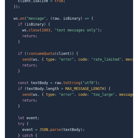
    client
.
isAlive 
=
true
;
}
)
;
  ws
.
on
(
"message"
,
(
raw
,
 isBinary
)
=>
{
if
(
isBinary
)
{
      ws
.
close
(
1003
,
"text messages only"
)
;
return
;
}
if
(
!
consumeQuota
(
client
)
)
{
send
(
ws
,
{
type
:
"error"
,
code
:
"rate_limited"
,
messa
return
;
}
const
 textBody 
=
 raw
.
toString
(
"utf8"
)
;
if
(
textBody
.
length 
>
MAX_MESSAGE_LENGTH
)
{
send
(
ws
,
{
type
:
"error"
,
code
:
"too_large"
,
message
:
return
;
}
let
 event
;
try
{
      event 
=
JSON
.
parse
(
textBody
)
;
}
catch
{