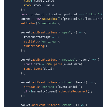
name
:
 nameEl
.
value
,
room
:
 roomEl
.
value

}
)
;
const
 protocol 
=
 location
.
protocol 
===
"https:"
?
"
        socket 
=
new
WebSocket
(
`
${
protocol
}
//
${
location
.
hos
setStatus
(
"conectando"
)
;
        socket
.
addEventListener
(
"open"
,
(
)
=>
{
          reconnectAttempt 
=
0
;
setStatus
(
"en línea"
)
;
flushPending
(
)
;
}
)
;
        socket
.
addEventListener
(
"message"
,
(
event
)
=>
{
const
 data 
=
JSON
.
parse
(
event
.
data
)
;
renderEvent
(
data
)
;
}
)
;
        socket
.
addEventListener
(
"close"
,
(
event
)
=>
{
setStatus
(
`
cerrado 
${
event
.
code
}
`
)
;
if
(
!
manuallyClosed
)
scheduleReconnect
(
)
;
}
)
;
        socket
.
addEventListener
(
"error"
,
(
)
=>
{