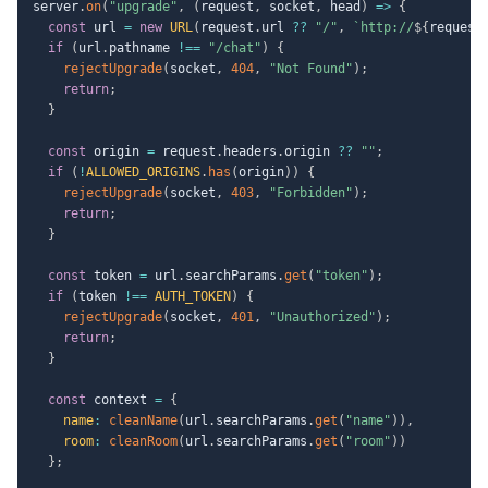
server
.
on
(
"upgrade"
,
(
request
,
 socket
,
 head
)
=>
{
const
 url 
=
new
URL
(
request
.
url 
??
"/"
,
`
http://
${
request
if
(
url
.
pathname 
!==
"/chat"
)
{
rejectUpgrade
(
socket
,
404
,
"Not Found"
)
;
return
;
}
const
 origin 
=
 request
.
headers
.
origin 
??
""
;
if
(
!
ALLOWED_ORIGINS
.
has
(
origin
)
)
{
rejectUpgrade
(
socket
,
403
,
"Forbidden"
)
;
return
;
}
const
 token 
=
 url
.
searchParams
.
get
(
"token"
)
;
if
(
token 
!==
AUTH_TOKEN
)
{
rejectUpgrade
(
socket
,
401
,
"Unauthorized"
)
;
return
;
}
const
 context 
=
{
name
:
cleanName
(
url
.
searchParams
.
get
(
"name"
)
)
,
room
:
cleanRoom
(
url
.
searchParams
.
get
(
"room"
)
)
}
;