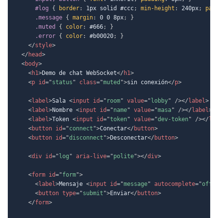
#log
{
border
:
 1px solid #ccc
;
min-height
:
 240px
;
pad
.message
{
margin
:
 0 0 8px
;
}
.muted
{
color
:
 #666
;
}
.error
{
color
:
 #b00020
;
}
</
style
>
</
head
>
<
body
>
<
h1
>
Demo de chat WebSocket
</
h1
>
<
p
id
=
"
status
"
class
=
"
muted
"
>
sin conexión
</
p
>
<
label
>
Sala 
<
input
id
=
"
room
"
value
=
"
lobby
"
/>
</
label
>
<
label
>
Nombre 
<
input
id
=
"
name
"
value
=
"
masa
"
/>
</
label
>
<
label
>
Token 
<
input
id
=
"
token
"
value
=
"
dev-token
"
/>
</
la
<
button
id
=
"
connect
"
>
Conectar
</
button
>
<
button
id
=
"
disconnect
"
>
Desconectar
</
button
>
<
div
id
=
"
log
"
aria-live
=
"
polite
"
>
</
div
>
<
form
id
=
"
form
"
>
<
label
>
Mensaje 
<
input
id
=
"
message
"
autocomplete
=
"
off
"
<
button
type
=
"
submit
"
>
Enviar
</
button
>
</
form
>