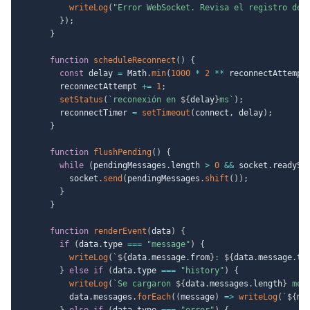
writeLog
(
"Error WebSocket. Revisa el registro del
}
)
;
}
function
scheduleReconnect
(
)
{
const
 delay 
=
 Math
.
min
(
1000
*
2
**
 reconnectAttempt
        reconnectAttempt 
+=
1
;
setStatus
(
`
reconexión en 
${
delay
}
ms
`
)
;
        reconnectTimer 
=
setTimeout
(
connect
,
 delay
)
;
}
function
flushPending
(
)
{
while
(
pendingMessages
.
length 
>
0
&&
 socket
.
readySt
          socket
.
send
(
pendingMessages
.
shift
(
)
)
;
}
}
function
renderEvent
(
data
)
{
if
(
data
.
type 
===
"message"
)
{
writeLog
(
`
${
data
.
message
.
from
}
: 
${
data
.
message
.
te
}
else
if
(
data
.
type 
===
"history"
)
{
writeLog
(
`
Se cargaron 
${
data
.
messages
.
length
}
 men
          data
.
messages
.
forEach
(
(
message
)
=>
writeLog
(
`
${
me
}
else
if
(
data
.
type 
===
"error"
)
{