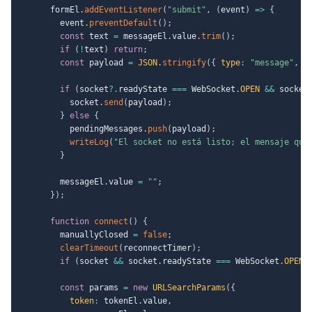
      formEl
.
addEventListener
(
"submit"
,
(
event
)
=>
{
        event
.
preventDefault
(
)
;
const
 text 
=
 messageEl
.
value
.
trim
(
)
;
if
(
!
text
)
return
;
const
 payload 
=
JSON
.
stringify
(
{
type
:
"message"
,
 t
if
(
socket
?.
readyState 
===
 WebSocket
.
OPEN
&&
 socket
          socket
.
send
(
payload
)
;
}
else
{
          pendingMessages
.
push
(
payload
)
;
writeLog
(
"El socket no está listo; el mensaje que
}
        messageEl
.
value 
=
""
;
}
)
;
function
connect
(
)
{
        manuallyClosed 
=
false
;
clearTimeout
(
reconnectTimer
)
;
if
(
socket 
&&
 socket
.
readyState 
===
 WebSocket
.
OPEN
)
const
 params 
=
new
URLSearchParams
(
{
token
:
 tokenEl
.
value
,