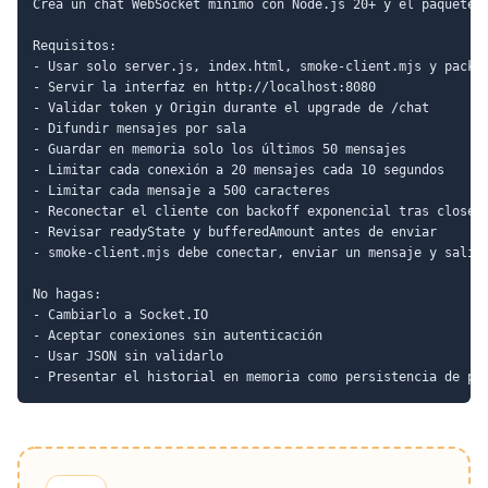
Crea un chat WebSocket mínimo con Node.js 20+ y el paquete w
Requisitos:

- Usar solo server.js, index.html, smoke-client.mjs y packag
- Servir la interfaz en http://localhost:8080

- Validar token y Origin durante el upgrade de /chat

- Difundir mensajes por sala

- Guardar en memoria solo los últimos 50 mensajes

- Limitar cada conexión a 20 mensajes cada 10 segundos

- Limitar cada mensaje a 500 caracteres

- Reconectar el cliente con backoff exponencial tras close

- Revisar readyState y bufferedAmount antes de enviar

- smoke-client.mjs debe conectar, enviar un mensaje y salir 
No hagas:

- Cambiarlo a Socket.IO

- Aceptar conexiones sin autenticación

- Usar JSON sin validarlo
