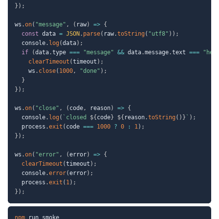
}
)
;
ws
.
on
(
"message"
,
(
raw
)
=>
{
const
 data 
=
JSON
.
parse
(
raw
.
toString
(
"utf8"
)
)
;
  console
.
log
(
data
)
;
if
(
data
.
type 
===
"message"
&&
 data
.
message
.
text 
===
"hel
clearTimeout
(
timeout
)
;
    ws
.
close
(
1000
,
"done"
)
;
}
}
)
;
ws
.
on
(
"close"
,
(
code
,
 reason
)
=>
{
  console
.
log
(
`
closed 
${
code
}
${
reason
.
toString
(
)
}
`
)
;
  process
.
exit
(
code 
===
1000
?
0
:
1
)
;
}
)
;
ws
.
on
(
"error"
,
(
error
)
=>
{
clearTimeout
(
timeout
)
;
  console
.
error
(
error
)
;
  process
.
exit
(
1
)
;
}
)
;
npm