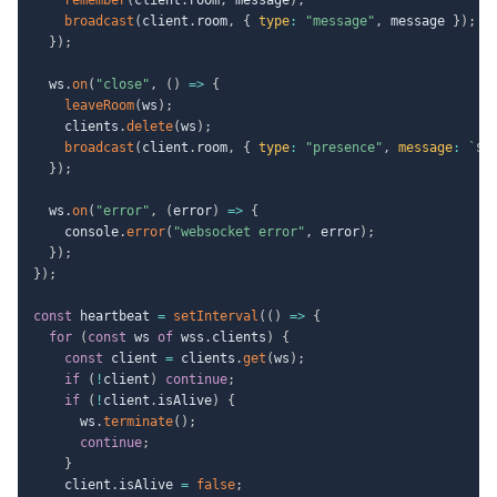
broadcast
(
client
.
room
,
{
type
:
"message"
,
 message 
}
)
;
}
)
;
  ws
.
on
(
"close"
,
(
)
=>
{
leaveRoom
(
ws
)
;
    clients
.
delete
(
ws
)
;
broadcast
(
client
.
room
,
{
type
:
"presence"
,
message
:
`
${
}
)
;
  ws
.
on
(
"error"
,
(
error
)
=>
{
    console
.
error
(
"websocket error"
,
 error
)
;
}
)
;
}
)
;
const
 heartbeat 
=
setInterval
(
(
)
=>
{
for
(
const
 ws 
of
 wss
.
clients
)
{
const
 client 
=
 clients
.
get
(
ws
)
;
if
(
!
client
)
continue
;
if
(
!
client
.
isAlive
)
{
      ws
.
terminate
(
)
;
continue
;
}
    client
.
isAlive 
=
false
;