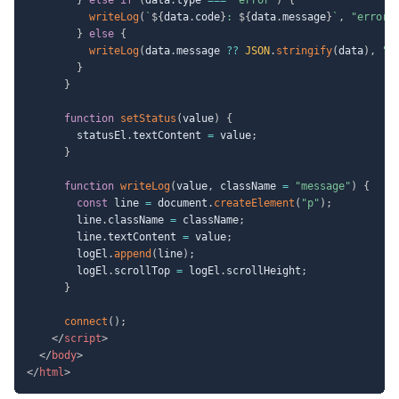
writeLog
(
`
${
data
.
code
}
: 
${
data
.
message
}
`
,
"error"
}
else
{
writeLog
(
data
.
message 
??
JSON
.
stringify
(
data
)
,
"m
}
}
function
setStatus
(
value
)
{
        statusEl
.
textContent 
=
 value
;
}
function
writeLog
(
value
,
 className 
=
"message"
)
{
const
 line 
=
 document
.
createElement
(
"p"
)
;
        line
.
className 
=
 className
;
        line
.
textContent 
=
 value
;
        logEl
.
append
(
line
)
;
        logEl
.
scrollTop 
=
 logEl
.
scrollHeight
;
}
connect
(
)
;
</
script
>
</
body
>
</
html
>