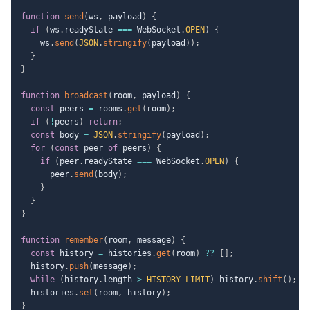
function
send
(
ws
,
 payload
)
{
if
(
ws
.
readyState 
===
 WebSocket
.
OPEN
)
{
    ws
.
send
(
JSON
.
stringify
(
payload
)
)
;
}
}
function
broadcast
(
room
,
 payload
)
{
const
 peers 
=
 rooms
.
get
(
room
)
;
if
(
!
peers
)
return
;
const
 body 
=
JSON
.
stringify
(
payload
)
;
for
(
const
 peer 
of
 peers
)
{
if
(
peer
.
readyState 
===
 WebSocket
.
OPEN
)
{
      peer
.
send
(
body
)
;
}
}
}
function
remember
(
room
,
 message
)
{
const
 history 
=
 histories
.
get
(
room
)
??
[
]
;
  history
.
push
(
message
)
;
while
(
history
.
length 
>
HISTORY_LIMIT
)
 history
.
shift
(
)
;
  histories
.
set
(
room
,
 history
)
;
}