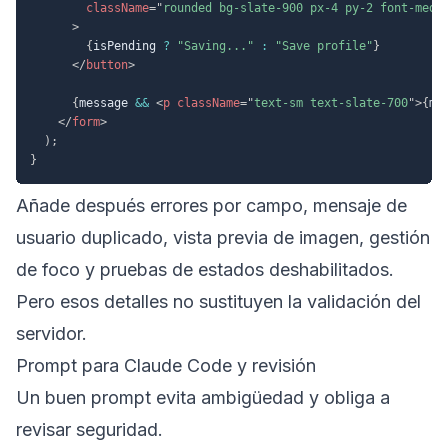
className
=
"
rounded bg-slate-900 px-4 py-2 font-medi
>
{
isPending 
?
"Saving..."
:
"Save profile"
}
</
button
>
{
message 
&&
<
p
className
=
"
text-sm text-slate-700
"
>
{
me
</
form
>
)
;
}
Añade después errores por campo, mensaje de
usuario duplicado, vista previa de imagen, gestión
de foco y pruebas de estados deshabilitados.
Pero esos detalles no sustituyen la validación del
servidor.
Prompt para Claude Code y revisión
Un buen prompt evita ambigüedad y obliga a
revisar seguridad.