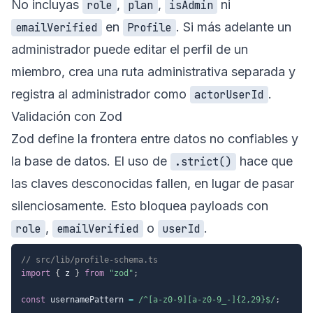
No incluyas
,
,
ni
role
plan
isAdmin
en
. Si más adelante un
emailVerified
Profile
administrador puede editar el perfil de un
miembro, crea una ruta administrativa separada y
registra al administrador como
.
actorUserId
Validación con Zod
Zod define la frontera entre datos no confiables y
la base de datos. El uso de
hace que
.strict()
las claves desconocidas fallen, en lugar de pasar
silenciosamente. Esto bloquea payloads con
,
o
.
role
emailVerified
userId
// src/lib/profile-schema.ts
import
{
 z 
}
from
"zod"
;
const
 usernamePattern 
=
/
^[a-z0-9][a-z0-9_-]{2,29}$
/
;