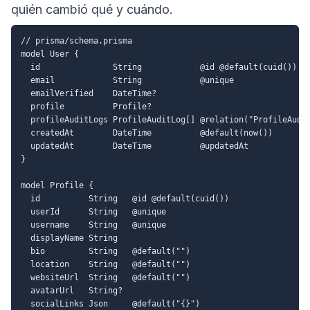
quién cambió qué y cuándo.
// prisma/schema.prisma

model User {

  id               String            @id @default(cuid())

  email            String            @unique

  emailVerified    DateTime?

  profile          Profile?

  profileAuditLogs ProfileAuditLog[] @relation("ProfileAudit
  createdAt        DateTime          @default(now())

  updatedAt        DateTime          @updatedAt

}

model Profile {

  id          String   @id @default(cuid())

  userId      String   @unique

  username    String   @unique

  displayName String

  bio         String   @default("")

  location    String   @default("")

  websiteUrl  String   @default("")

  avatarUrl   String?

  socialLinks Json     @default("{}")
