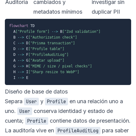
Auditoría
cambiados y
investigar sin
metadatos mínimos
duplicar PII
flowchart
 TD

  A
["Profile form"]
-->
 B
["Zod validation"]
  B 
-->
 C
["Authorization check"]
  C 
-->
 D
["Prisma transaction"]
  D 
-->
 E
["Profile table"]
  D 
-->
 F
["ProfileAuditLog"]
  A 
-->
 G
["Avatar upload"]
  G 
-->
 H
["MIME / size / pixel checks"]
  H 
-->
 I
["Sharp resize to WebP"]
  I 
-->
Diseño de base de datos
Separa
y
en una relación uno a
User
Profile
uno.
conserva identidad y estado de
User
cuenta;
contiene datos de presentación.
Profile
La auditoría vive en
para saber
ProfileAuditLog