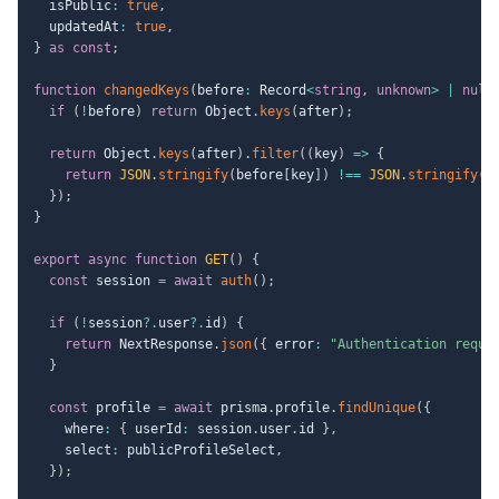
  isPublic
:
true
,
  updatedAt
:
true
,
}
as
const
;
function
changedKeys
(
before
:
 Record
<
string
,
unknown
>
|
null
if
(
!
before
)
return
 Object
.
keys
(
after
)
;
return
 Object
.
keys
(
after
)
.
filter
(
(
key
)
=>
{
return
JSON
.
stringify
(
before
[
key
]
)
!==
JSON
.
stringify
(
a
}
)
;
}
export
async
function
GET
(
)
{
const
 session 
=
await
auth
(
)
;
if
(
!
session
?.
user
?.
id
)
{
return
 NextResponse
.
json
(
{
 error
:
"Authentication requi
}
const
 profile 
=
await
 prisma
.
profile
.
findUnique
(
{
    where
:
{
 userId
:
 session
.
user
.
id 
}
,
    select
:
 publicProfileSelect
,
}
)
;