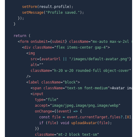
setForm
(
result
.
profile
)
;
setMessage
(
"Profile saved."
)
;
}
)
;
}
return
(
<
form
onSubmit
=
{
submit
}
className
=
"
mx-auto max-w-2xl sp
<
div
className
=
"
flex items-center gap-4
"
>
<
img
src
=
{
avatarUrl 
||
"/images/default-avatar.png"
}
alt
=
"
"
className
=
"
h-20 w-20 rounded-full object-cover
"
/>
<
label
className
=
"
block
"
>
<
span
className
=
"
text-sm font-medium
"
>
Avatar imag
<
input
type
=
"
file
"
accept
=
"
image/jpeg,image/png,image/webp
"
onChange
=
{
(
event
)
=>
{
const
 file 
=
 event
.
currentTarget
.
files
?.
[
0
]
;
if
(
file
)
void
uploadAvatar
(
file
)
;
}
}
className
=
"
mt-2 block text-sm
"