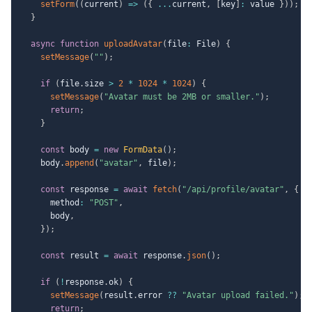
setForm
(
(
current
)
=>
(
{
...
current
,
[
key
]
:
 value 
}
)
)
;
}
async
function
uploadAvatar
(
file
:
 File
)
{
setMessage
(
""
)
;
if
(
file
.
size 
>
2
*
1024
*
1024
)
{
setMessage
(
"Avatar must be 2MB or smaller."
)
;
return
;
}
const
 body 
=
new
FormData
(
)
;
    body
.
append
(
"avatar"
,
 file
)
;
const
 response 
=
await
fetch
(
"/api/profile/avatar"
,
{
      method
:
"POST"
,
      body
,
}
)
;
const
 result 
=
await
 response
.
json
(
)
;
if
(
!
response
.
ok
)
{
setMessage
(
result
.
error 
??
"Avatar upload failed."
)
;
return
;