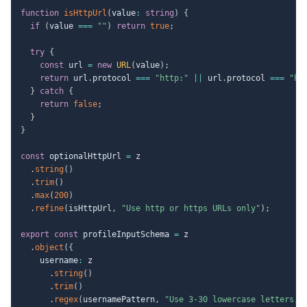
function
isHttpUrl
(
value
:
string
)
{
if
(
value 
===
""
)
return
true
;
try
{
const
 url 
=
new
URL
(
value
)
;
return
 url
.
protocol 
===
"http:"
||
 url
.
protocol 
===
"ht
}
catch
{
return
false
;
}
}
const
 optionalHttpUrl 
=
 z

.
string
(
)
.
trim
(
)
.
max
(
200
)
.
refine
(
isHttpUrl
,
"Use http or https URLs only"
)
;
export
const
 profileInputSchema 
=
 z

.
object
(
{
    username
:
 z

.
string
(
)
.
trim
(
)
.
regex
(
usernamePattern
,
"Use 3-30 lowercase letters, 