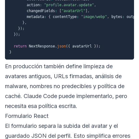
        action
:
"profile.avatar.update"
,
        changedFields
:
[
"avatarUrl"
]
,
        metadata
:
{
 contentType
:
"image/webp"
,
 bytes
:
 outpu
}
,
}
)
;
}
)
;
return
 NextResponse
.
json
(
{
 avatarUrl 
}
)
;
}
En producción también define limpieza de
avatares antiguos, URLs firmadas, análisis de
malware, nombres no predecibles y política de
caché. Claude Code puede implementarlo, pero
necesita esa política escrita.
Formulario React
El formulario separa la subida del avatar y el
guardado JSON del perfil. Esto simplifica errores