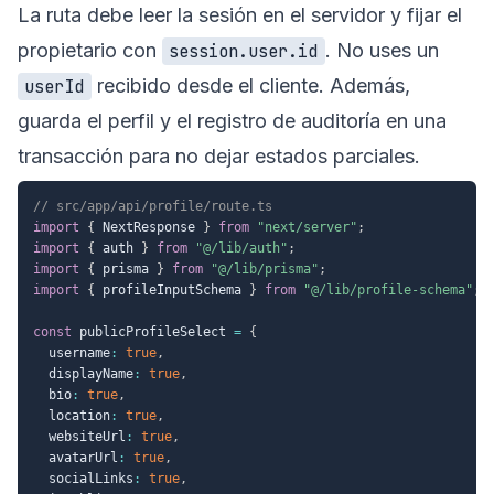
La ruta debe leer la sesión en el servidor y fijar el
propietario con
. No uses un
session.user.id
recibido desde el cliente. Además,
userId
guarda el perfil y el registro de auditoría en una
transacción para no dejar estados parciales.
// src/app/api/profile/route.ts
import
{
 NextResponse 
}
from
"next/server"
;
import
{
 auth 
}
from
"@/lib/auth"
;
import
{
 prisma 
}
from
"@/lib/prisma"
;
import
{
 profileInputSchema 
}
from
"@/lib/profile-schema"
;
const
 publicProfileSelect 
=
{
  username
:
true
,
  displayName
:
true
,
  bio
:
true
,
  location
:
true
,
  websiteUrl
:
true
,
  avatarUrl
:
true
,
  socialLinks
:
true
,