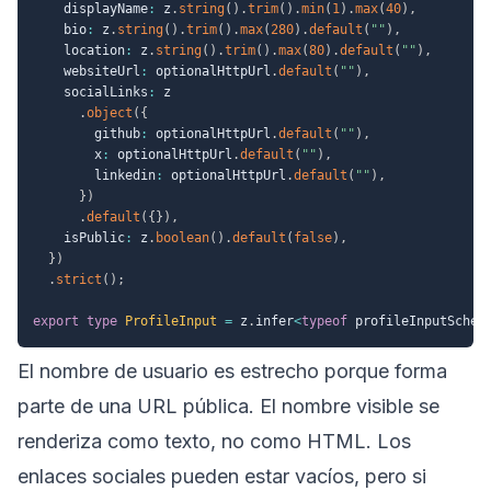
    displayName
:
 z
.
string
(
)
.
trim
(
)
.
min
(
1
)
.
max
(
40
)
,
    bio
:
 z
.
string
(
)
.
trim
(
)
.
max
(
280
)
.
default
(
""
)
,
    location
:
 z
.
string
(
)
.
trim
(
)
.
max
(
80
)
.
default
(
""
)
,
    websiteUrl
:
 optionalHttpUrl
.
default
(
""
)
,
    socialLinks
:
 z

.
object
(
{
        github
:
 optionalHttpUrl
.
default
(
""
)
,
        x
:
 optionalHttpUrl
.
default
(
""
)
,
        linkedin
:
 optionalHttpUrl
.
default
(
""
)
,
}
)
.
default
(
{
}
)
,
    isPublic
:
 z
.
boolean
(
)
.
default
(
false
)
,
}
)
.
strict
(
)
;
export
type
ProfileInput
=
 z
.
infer
<
typeof
 profileInputSchem
El nombre de usuario es estrecho porque forma
parte de una URL pública. El nombre visible se
renderiza como texto, no como HTML. Los
enlaces sociales pueden estar vacíos, pero si