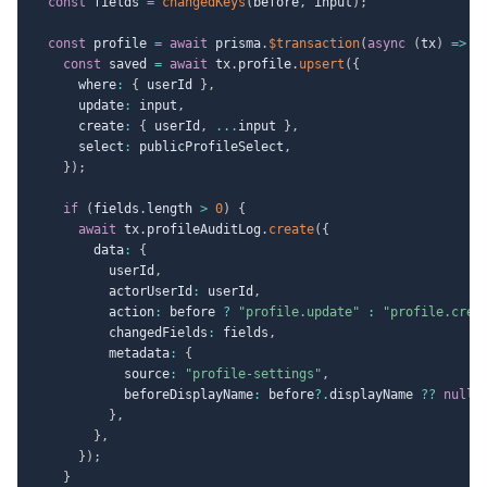
const
 fields 
=
changedKeys
(
before
,
 input
)
;
const
 profile 
=
await
 prisma
.
$transaction
(
async
(
tx
)
=>
{
const
 saved 
=
await
 tx
.
profile
.
upsert
(
{
      where
:
{
 userId 
}
,
      update
:
 input
,
      create
:
{
 userId
,
...
input 
}
,
      select
:
 publicProfileSelect
,
}
)
;
if
(
fields
.
length 
>
0
)
{
await
 tx
.
profileAuditLog
.
create
(
{
        data
:
{
          userId
,
          actorUserId
:
 userId
,
          action
:
 before 
?
"profile.update"
:
"profile.crea
          changedFields
:
 fields
,
          metadata
:
{
            source
:
"profile-settings"
,
            beforeDisplayName
:
 before
?.
displayName 
??
null
,
}
,
}
,
}
)
;
}