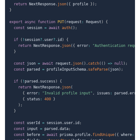
return
 NextResponse
.
json
(
{
 profile 
}
)
;
}
export
async
function
PUT
(
request
:
 Request
)
{
const
 session 
=
await
auth
(
)
;
if
(
!
session
?.
user
?.
id
)
{
return
 NextResponse
.
json
(
{
 error
:
"Authentication requi
}
const
 json 
=
await
 request
.
json
(
)
.
catch
(
(
)
=>
null
)
;
const
 parsed 
=
 profileInputSchema
.
safeParse
(
json
)
;
if
(
!
parsed
.
success
)
{
return
 NextResponse
.
json
(
{
 error
:
"Invalid profile input"
,
 issues
:
 parsed
.
erro
{
 status
:
400
}
)
;
}
const
 userId 
=
 session
.
user
.
id
;
const
 input 
=
 parsed
.
data
;
const
 before 
=
await
 prisma
.
profile
.
findUnique
(
{
 where
:
{