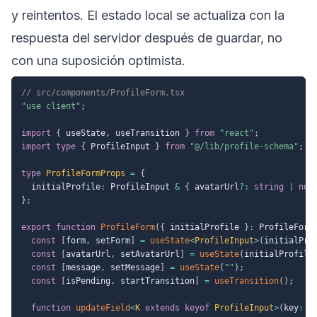
y reintentos. El estado local se actualiza con la
respuesta del servidor después de guardar, no
con una suposición optimista.
// src/components/ProfileForm.tsx
"use client"
;
import
{
 useState
,
 useTransition 
}
from
"react"
;
import
type
{
 ProfileInput 
}
from
"@/lib/profile-schema"
;
type
ProfileFormProps
=
{
  initialProfile
:
 ProfileInput 
&
{
 avatarUrl
?
:
string
|
nul
}
;
export
function
ProfileForm
(
{
 initialProfile 
}
:
 ProfileForm
const
[
form
,
 setForm
]
=
useState
<
ProfileInput
>
(
initialPro
const
[
avatarUrl
,
 setAvatarUrl
]
=
useState
(
initialProfile
const
[
message
,
 setMessage
]
=
useState
(
""
)
;
const
[
isPending
,
 startTransition
]
=
useTransition
(
)
;
function
updateField
<
K
extends
keyof
 ProfileInput
>
(
key
:
K