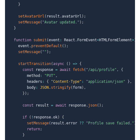
}
setAvatarUrl
(
result
.
avatarUrl
)
;
setMessage
(
"Avatar updated."
)
;
}
function
submit
(
event
:
 React
.
FormEvent
<
HTMLFormElement
>
)
    event
.
preventDefault
(
)
;
setMessage
(
""
)
;
startTransition
(
async
(
)
=>
{
const
 response 
=
await
fetch
(
"/api/profile"
,
{
        method
:
"PUT"
,
        headers
:
{
"Content-Type"
:
"application/json"
}
,
        body
:
JSON
.
stringify
(
form
)
,
}
)
;
const
 result 
=
await
 response
.
json
(
)
;
if
(
!
response
.
ok
)
{
setMessage
(
result
.
error 
??
"Profile save failed."
)
;
return
;
}