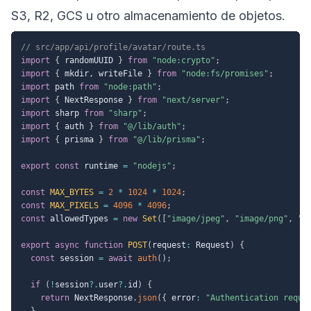
S3, R2, GCS u otro almacenamiento de objetos.
// src/app/api/profile/avatar/route.ts
import
{
 randomUUID 
}
from
"node:crypto"
;
import
{
 mkdir
,
 writeFile 
}
from
"node:fs/promises"
;
import
 path 
from
"node:path"
;
import
{
 NextResponse 
}
from
"next/server"
;
import
 sharp 
from
"sharp"
;
import
{
 auth 
}
from
"@/lib/auth"
;
import
{
 prisma 
}
from
"@/lib/prisma"
;
export
const
 runtime 
=
"nodejs"
;
const
MAX_BYTES
=
2
*
1024
*
1024
;
const
MAX_PIXELS
=
4096
*
4096
;
const
 allowedTypes 
=
new
Set
(
[
"image/jpeg"
,
"image/png"
,
"i
export
async
function
POST
(
request
:
 Request
)
{
const
 session 
=
await
auth
(
)
;
if
(
!
session
?.
user
?.
id
)
{
return
 NextResponse
.
json
(
{
 error
:
"Authentication requi
}