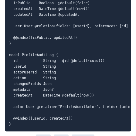
  isPublic    Boolean  @default(false)

  createdAt   DateTime @default(now())

  updatedAt   DateTime @updatedAt

  user User @relation(fields: [userId], references: [id], on
  @@index([isPublic, updatedAt])

}

model ProfileAuditLog {

  id            String   @id @default(cuid())

  userId        String

  actorUserId   String

  action        String

  changedFields Json

  metadata      Json?

  createdAt     DateTime @default(now())

  actor User @relation("ProfileAuditActor", fields: [actorUs
  @@index([userId, createdAt])
