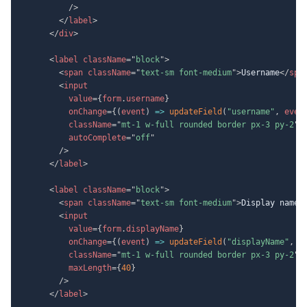
/>
</
label
>
</
div
>
<
label
className
=
"
block
"
>
<
span
className
=
"
text-sm font-medium
"
>
Username
</
spa
<
input
value
=
{
form
.
username
}
onChange
=
{
(
event
)
=>
updateField
(
"username"
,
 even
className
=
"
mt-1 w-full rounded border px-3 py-2
"
autoComplete
=
"
off
"
/>
</
label
>
<
label
className
=
"
block
"
>
<
span
className
=
"
text-sm font-medium
"
>
Display name
<
<
input
value
=
{
form
.
displayName
}
onChange
=
{
(
event
)
=>
updateField
(
"displayName"
,
 e
className
=
"
mt-1 w-full rounded border px-3 py-2
"
maxLength
=
{
40
}
/>
</
label
>