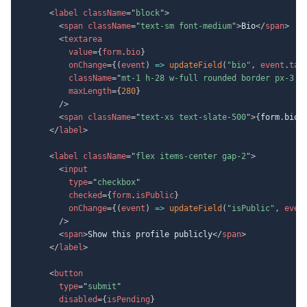
<
label
className
=
"
block
"
>
<
span
className
=
"
text-sm font-medium
"
>
Bio
</
span
>
<
textarea
value
=
{
form
.
bio
}
onChange
=
{
(
event
)
=>
updateField
(
"bio"
,
 event
.
tar
className
=
"
mt-1 h-28 w-full rounded border px-3 p
maxLength
=
{
280
}
/>
<
span
className
=
"
text-xs text-slate-500
"
>
{
form
.
bio
.
</
label
>
<
label
className
=
"
flex items-center gap-2
"
>
<
input
type
=
"
checkbox
"
checked
=
{
form
.
isPublic
}
onChange
=
{
(
event
)
=>
updateField
(
"isPublic"
,
 even
/>
<
span
>
Show this profile publicly
</
span
>
</
label
>
<
button
type
=
"
submit
"
disabled
=
{
isPending
}