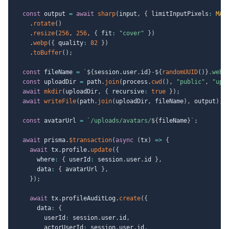
const
 output 
=
await
sharp
(
input
,
{
 limitInputPixels
:
MAX
.
rotate
(
)
.
resize
(
256
,
256
,
{
 fit
:
"cover"
}
)
.
webp
(
{
 quality
:
82
}
)
.
toBuffer
(
)
;
const
 fileName 
=
`
${
session
.
user
.
id
}
-
${
randomUUID
(
)
}
.webp
const
 uploadDir 
=
 path
.
join
(
process
.
cwd
(
)
,
"public"
,
"upl
await
mkdir
(
uploadDir
,
{
 recursive
:
true
}
)
;
await
writeFile
(
path
.
join
(
uploadDir
,
 fileName
)
,
 output
)
;
const
 avatarUrl 
=
`
/uploads/avatars/
${
fileName
}
`
;
await
 prisma
.
$transaction
(
async
(
tx
)
=>
{
await
 tx
.
profile
.
update
(
{
      where
:
{
 userId
:
 session
.
user
.
id 
}
,
      data
:
{
 avatarUrl 
}
,
}
)
;
await
 tx
.
profileAuditLog
.
create
(
{
      data
:
{
        userId
:
 session
.
user
.
id
,
        actorUserId
:
 session
.
user
.
id
,