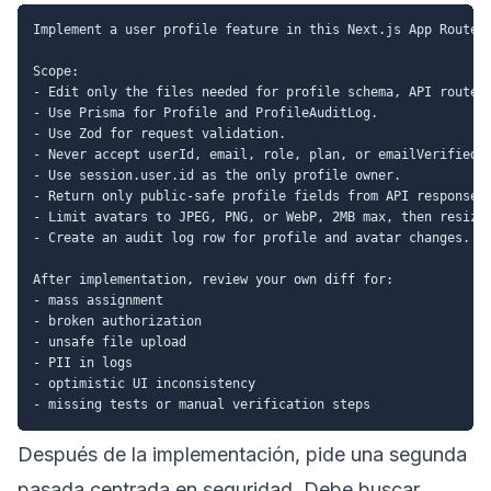
Implement a user profile feature in this Next.js App Router 
Scope:

- Edit only the files needed for profile schema, API routes,
- Use Prisma for Profile and ProfileAuditLog.

- Use Zod for request validation.

- Never accept userId, email, role, plan, or emailVerified f
- Use session.user.id as the only profile owner.

- Return only public-safe profile fields from API responses.
- Limit avatars to JPEG, PNG, or WebP, 2MB max, then resize 
- Create an audit log row for profile and avatar changes.

After implementation, review your own diff for:

- mass assignment

- broken authorization

- unsafe file upload

- PII in logs

- optimistic UI inconsistency

Después de la implementación, pide una segunda
pasada centrada en seguridad. Debe buscar