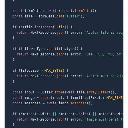
const
 formData 
=
await
 request
.
formData
(
)
;
const
 file 
=
 formData
.
get
(
"avatar"
)
;
if
(
!
(
file 
instanceof
File
)
)
{
return
 NextResponse
.
json
(
{
 error
:
"Avatar file is requi
}
if
(
!
allowedTypes
.
has
(
file
.
type
)
)
{
return
 NextResponse
.
json
(
{
 error
:
"Use JPEG, PNG, or We
}
if
(
file
.
size 
>
MAX_BYTES
)
{
return
 NextResponse
.
json
(
{
 error
:
"Avatar must be 2MB o
}
const
 input 
=
 Buffer
.
from
(
await
 file
.
arrayBuffer
(
)
)
;
const
 image 
=
sharp
(
input
,
{
 limitInputPixels
:
MAX_PIXELS
const
 metadata 
=
await
 image
.
metadata
(
)
;
if
(
!
metadata
.
width 
||
!
metadata
.
height 
||
 metadata
.
width
return
 NextResponse
.
json
(
{
 error
:
"Image must be at lea
}