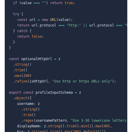
if
(
value 
===
""
)
return
true
;
try
{
const
 url 
=
new
URL
(
value
)
;
return
 url
.
protocol 
===
"http:"
||
 url
.
protocol 
===
"ht
}
catch
{
return
false
;
}
}
const
 optionalHttpUrl 
=
 z

.
string
(
)
.
trim
(
)
.
max
(
200
)
.
refine
(
isHttpUrl
,
"Use http or https URLs only"
)
;
export
const
 profileInputSchema 
=
 z

.
object
(
{
    username
:
 z

.
string
(
)
.
trim
(
)
.
regex
(
usernamePattern
,
"Use 3-30 lowercase letters, 
    displayName
:
 z
.
string
(
)
.
trim
(
)
.
min
(
1
)
.
max
(
40
)
,
    bio
:
 z
.
string
(
)
.
trim
(
)
.
max
(
280
)
.
default
(
""
)
,