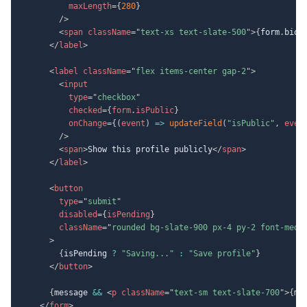
maxLength
=
{
280
}
/>
<
span
className
=
"
text-xs text-slate-500
"
>
{
form
.
bio
.
</
label
>
<
label
className
=
"
flex items-center gap-2
"
>
<
input
type
=
"
checkbox
"
checked
=
{
form
.
isPublic
}
onChange
=
{
(
event
)
=>
updateField
(
"isPublic"
,
 even
/>
<
span
>
Show this profile publicly
</
span
>
</
label
>
<
button
type
=
"
submit
"
disabled
=
{
isPending
}
className
=
"
rounded bg-slate-900 px-4 py-2 font-medi
>
{
isPending 
?
"Saving..."
:
"Save profile"
}
</
button
>
{
message 
&&
<
p
className
=
"
text-sm text-slate-700
"
>
{
me
</
form
>