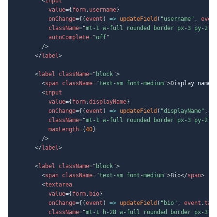
<
input
value
=
{
form
.
username
}
onChange
=
{
(
event
)
=>
updateField
(
"username"
,
 even
className
=
"
mt-1 w-full rounded border px-3 py-2
"
autoComplete
=
"
off
"
/>
</
label
>
<
label
className
=
"
block
"
>
<
span
className
=
"
text-sm font-medium
"
>
Display name
<
<
input
value
=
{
form
.
displayName
}
onChange
=
{
(
event
)
=>
updateField
(
"displayName"
,
 e
className
=
"
mt-1 w-full rounded border px-3 py-2
"
maxLength
=
{
40
}
/>
</
label
>
<
label
className
=
"
block
"
>
<
span
className
=
"
text-sm font-medium
"
>
Bio
</
span
>
<
textarea
value
=
{
form
.
bio
}
onChange
=
{
(
event
)
=>
updateField
(
"bio"
,
 event
.
tar
className
=
"
mt-1 h-28 w-full rounded border px-3 p