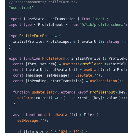
// src/components/ProfileForm.tsx
"use client"
;
import
{
 useState
,
 useTransition 
}
from
"react"
;
import
type
{
 ProfileInput 
}
from
"@/lib/profile-schema"
;
type
ProfileFormProps
=
{
  initialProfile
:
 ProfileInput 
&
{
 avatarUrl
?
:
string
|
nul
}
;
export
function
ProfileForm
(
{
 initialProfile 
}
:
 ProfileForm
const
[
form
,
 setForm
]
=
useState
<
ProfileInput
>
(
initialPro
const
[
avatarUrl
,
 setAvatarUrl
]
=
useState
(
initialProfile
const
[
message
,
 setMessage
]
=
useState
(
""
)
;
const
[
isPending
,
 startTransition
]
=
useTransition
(
)
;
function
updateField
<
K
extends
keyof
 ProfileInput
>
(
key
:
K
setForm
(
(
current
)
=>
(
{
...
current
,
[
key
]
:
 value 
}
)
)
;
}
async
function
uploadAvatar
(
file
:
 File
)
{
setMessage
(
""
)
;
if
(
file
.
size 
>
2
*
1024
*
1024
)
{