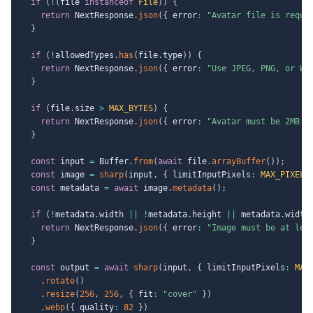
if
(
!
(
file 
instanceof
File
)
)
{
return
 NextResponse
.
json
(
{
 error
:
"Avatar file is requi
}
if
(
!
allowedTypes
.
has
(
file
.
type
)
)
{
return
 NextResponse
.
json
(
{
 error
:
"Use JPEG, PNG, or We
}
if
(
file
.
size 
>
MAX_BYTES
)
{
return
 NextResponse
.
json
(
{
 error
:
"Avatar must be 2MB o
}
const
 input 
=
 Buffer
.
from
(
await
 file
.
arrayBuffer
(
)
)
;
const
 image 
=
sharp
(
input
,
{
 limitInputPixels
:
MAX_PIXELS
const
 metadata 
=
await
 image
.
metadata
(
)
;
if
(
!
metadata
.
width 
||
!
metadata
.
height 
||
 metadata
.
width
return
 NextResponse
.
json
(
{
 error
:
"Image must be at lea
}
const
 output 
=
await
sharp
(
input
,
{
 limitInputPixels
:
MAX
.
rotate
(
)
.
resize
(
256
,
256
,
{
 fit
:
"cover"
}
)
.
webp
(
{
 quality
:
82
}
)