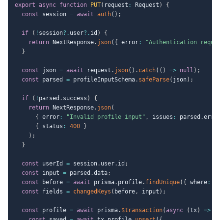
export
async
function
PUT
(
request
:
 Request
)
{
const
 session 
=
await
auth
(
)
;
if
(
!
session
?.
user
?.
id
)
{
return
 NextResponse
.
json
(
{
 error
:
"Authentication requi
}
const
 json 
=
await
 request
.
json
(
)
.
catch
(
(
)
=>
null
)
;
const
 parsed 
=
 profileInputSchema
.
safeParse
(
json
)
;
if
(
!
parsed
.
success
)
{
return
 NextResponse
.
json
(
{
 error
:
"Invalid profile input"
,
 issues
:
 parsed
.
erro
{
 status
:
400
}
)
;
}
const
 userId 
=
 session
.
user
.
id
;
const
 input 
=
 parsed
.
data
;
const
 before 
=
await
 prisma
.
profile
.
findUnique
(
{
 where
:
{
const
 fields 
=
changedKeys
(
before
,
 input
)
;
const
 profile 
=
await
 prisma
.
$transaction
(
async
(
tx
)
=>
{
const
 saved 
=
await
 tx
.
profile
.
upsert
(
{