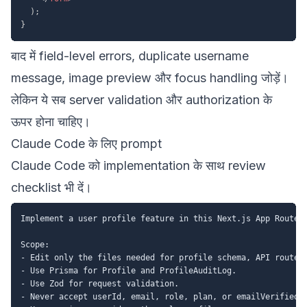
)
;
}
बाद में field-level errors, duplicate username
message, image preview और focus handling जोड़ें।
लेकिन ये सब server validation और authorization के
ऊपर होना चाहिए।
Claude Code के लिए prompt
Claude Code को implementation के साथ review
checklist भी दें।
Implement a user profile feature in this Next.js App Router 
Scope:

- Edit only the files needed for profile schema, API routes,
- Use Prisma for Profile and ProfileAuditLog.

- Use Zod for request validation.

- Never accept userId, email, role, plan, or emailVerified f