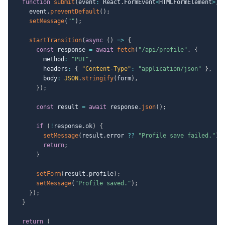
function
submit
(
event
:
 React
.
FormEvent
<
HTMLFormElement
>
)
    event
.
preventDefault
(
)
;
setMessage
(
""
)
;
startTransition
(
async
(
)
=>
{
const
 response 
=
await
fetch
(
"/api/profile"
,
{
        method
:
"PUT"
,
        headers
:
{
"Content-Type"
:
"application/json"
}
,
        body
:
JSON
.
stringify
(
form
)
,
}
)
;
const
 result 
=
await
 response
.
json
(
)
;
if
(
!
response
.
ok
)
{
setMessage
(
result
.
error 
??
"Profile save failed."
)
;
return
;
}
setForm
(
result
.
profile
)
;
setMessage
(
"Profile saved."
)
;
}
)
;
}
return
(