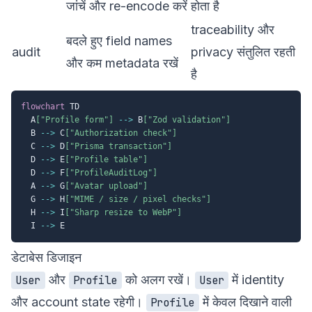
जांचें और re-encode करें
होता है
traceability और
बदले हुए field names
audit
privacy संतुलित रहती
और कम metadata रखें
है
flowchart
 TD

  A
["Profile form"]
-->
 B
["Zod validation"]
  B 
-->
 C
["Authorization check"]
  C 
-->
 D
["Prisma transaction"]
  D 
-->
 E
["Profile table"]
  D 
-->
 F
["ProfileAuditLog"]
  A 
-->
 G
["Avatar upload"]
  G 
-->
 H
["MIME / size / pixel checks"]
  H 
-->
 I
["Sharp resize to WebP"]
  I 
-->
डेटाबेस डिजाइन
और
को अलग रखें।
में identity
User
Profile
User
और account state रहेगी।
में केवल दिखाने वाली
Profile