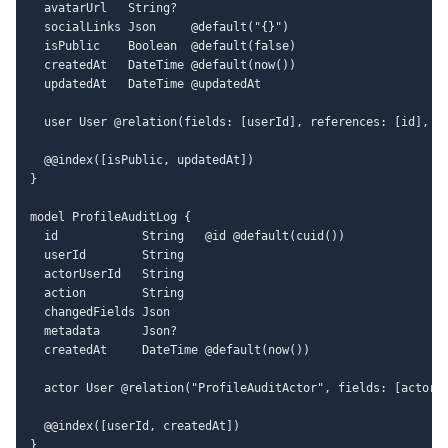
  avatarUrl   String?

  socialLinks Json     @default("{}")

  isPublic    Boolean  @default(false)

  createdAt   DateTime @default(now())

  updatedAt   DateTime @updatedAt

  user User @relation(fields: [userId], references: [id], on
  @@index([isPublic, updatedAt])

}

model ProfileAuditLog {

  id            String   @id @default(cuid())

  userId        String

  actorUserId   String

  action        String

  changedFields Json

  metadata      Json?

  createdAt     DateTime @default(now())

  actor User @relation("ProfileAuditActor", fields: [actorUs
  @@index([userId, createdAt])
