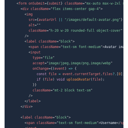
<
form
onSubmit
=
{
submit
}
className
=
"
mx-auto max-w-2xl sp
<
div
className
=
"
flex items-center gap-4
"
>
<
img
src
=
{
avatarUrl 
||
"/images/default-avatar.png"
}
alt
=
"
"
className
=
"
h-20 w-20 rounded-full object-cover
"
/>
<
label
className
=
"
block
"
>
<
span
className
=
"
text-sm font-medium
"
>
Avatar imag
<
input
type
=
"
file
"
accept
=
"
image/jpeg,image/png,image/webp
"
onChange
=
{
(
event
)
=>
{
const
 file 
=
 event
.
currentTarget
.
files
?.
[
0
]
;
if
(
file
)
void
uploadAvatar
(
file
)
;
}
}
className
=
"
mt-2 block text-sm
"
/>
</
label
>
</
div
>
<
label
className
=
"
block
"
>
<
span
className
=
"
text-sm font-medium
"
>
Username
</
spa