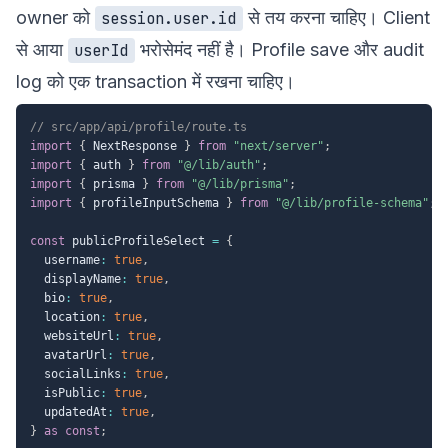
owner को
से तय करना चाहिए। Client
session.user.id
से आया
भरोसेमंद नहीं है। Profile save और audit
userId
log को एक transaction में रखना चाहिए।
// src/app/api/profile/route.ts
import
{
 NextResponse 
}
from
"next/server"
;
import
{
 auth 
}
from
"@/lib/auth"
;
import
{
 prisma 
}
from
"@/lib/prisma"
;
import
{
 profileInputSchema 
}
from
"@/lib/profile-schema"
;
const
 publicProfileSelect 
=
{
  username
:
true
,
  displayName
:
true
,
  bio
:
true
,
  location
:
true
,
  websiteUrl
:
true
,
  avatarUrl
:
true
,
  socialLinks
:
true
,
  isPublic
:
true
,
  updatedAt
:
true
,
}
as
const
;