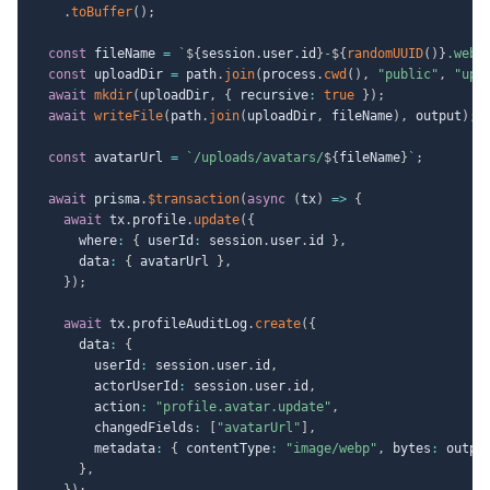
.
toBuffer
(
)
;
const
 fileName 
=
`
${
session
.
user
.
id
}
-
${
randomUUID
(
)
}
.webp
const
 uploadDir 
=
 path
.
join
(
process
.
cwd
(
)
,
"public"
,
"upl
await
mkdir
(
uploadDir
,
{
 recursive
:
true
}
)
;
await
writeFile
(
path
.
join
(
uploadDir
,
 fileName
)
,
 output
)
;
const
 avatarUrl 
=
`
/uploads/avatars/
${
fileName
}
`
;
await
 prisma
.
$transaction
(
async
(
tx
)
=>
{
await
 tx
.
profile
.
update
(
{
      where
:
{
 userId
:
 session
.
user
.
id 
}
,
      data
:
{
 avatarUrl 
}
,
}
)
;
await
 tx
.
profileAuditLog
.
create
(
{
      data
:
{
        userId
:
 session
.
user
.
id
,
        actorUserId
:
 session
.
user
.
id
,
        action
:
"profile.avatar.update"
,
        changedFields
:
[
"avatarUrl"
]
,
        metadata
:
{
 contentType
:
"image/webp"
,
 bytes
:
 outpu
}
,
}
)
;