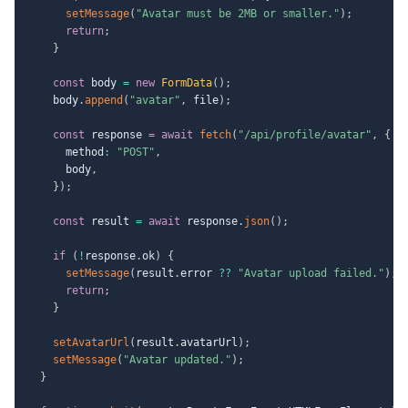
setMessage
(
"Avatar must be 2MB or smaller."
)
;
return
;
}
const
 body 
=
new
FormData
(
)
;
    body
.
append
(
"avatar"
,
 file
)
;
const
 response 
=
await
fetch
(
"/api/profile/avatar"
,
{
      method
:
"POST"
,
      body
,
}
)
;
const
 result 
=
await
 response
.
json
(
)
;
if
(
!
response
.
ok
)
{
setMessage
(
result
.
error 
??
"Avatar upload failed."
)
;
return
;
}
setAvatarUrl
(
result
.
avatarUrl
)
;
setMessage
(
"Avatar updated."
)
;
}