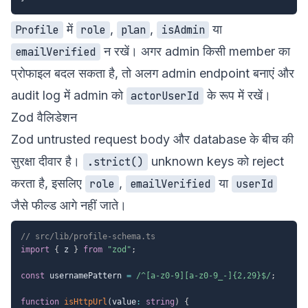
में
,
,
या
Profile
role
plan
isAdmin
न रखें। अगर admin किसी member का
emailVerified
प्रोफाइल बदल सकता है, तो अलग admin endpoint बनाएं और
audit log में admin को
के रूप में रखें।
actorUserId
Zod वैलिडेशन
Zod untrusted request body और database के बीच की
सुरक्षा दीवार है।
unknown keys को reject
.strict()
करता है, इसलिए
,
या
role
emailVerified
userId
जैसे फील्ड आगे नहीं जाते।
// src/lib/profile-schema.ts
import
{
 z 
}
from
"zod"
;
const
 usernamePattern 
=
/
^[a-z0-9][a-z0-9_-]{2,29}$
/
;
function
isHttpUrl
(
value
:
string
)
{