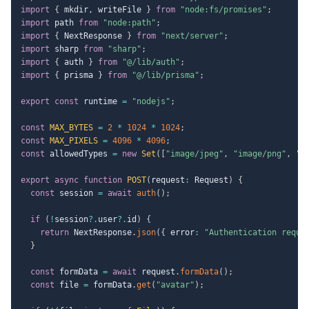
import
{
 mkdir
,
 writeFile 
}
from
"node:fs/promises"
;
import
 path 
from
"node:path"
;
import
{
 NextResponse 
}
from
"next/server"
;
import
 sharp 
from
"sharp"
;
import
{
 auth 
}
from
"@/lib/auth"
;
import
{
 prisma 
}
from
"@/lib/prisma"
;
export
const
 runtime 
=
"nodejs"
;
const
MAX_BYTES
=
2
*
1024
*
1024
;
const
MAX_PIXELS
=
4096
*
4096
;
const
 allowedTypes 
=
new
Set
(
[
"image/jpeg"
,
"image/png"
,
"i
export
async
function
POST
(
request
:
 Request
)
{
const
 session 
=
await
auth
(
)
;
if
(
!
session
?.
user
?.
id
)
{
return
 NextResponse
.
json
(
{
 error
:
"Authentication requi
}
const
 formData 
=
await
 request
.
formData
(
)
;
const
 file 
=
 formData
.
get
(
"avatar"
)
;