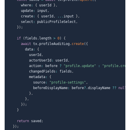
      where
:
{
 userId 
}
,
      update
:
 input
,
      create
:
{
 userId
,
...
input 
}
,
      select
:
 publicProfileSelect
,
}
)
;
if
(
fields
.
length 
>
0
)
{
await
 tx
.
profileAuditLog
.
create
(
{
        data
:
{
          userId
,
          actorUserId
:
 userId
,
          action
:
 before 
?
"profile.update"
:
"profile.crea
          changedFields
:
 fields
,
          metadata
:
{
            source
:
"profile-settings"
,
            beforeDisplayName
:
 before
?.
displayName 
??
null
,
}
,
}
,
}
)
;
}
return
 saved
;
}
)
;