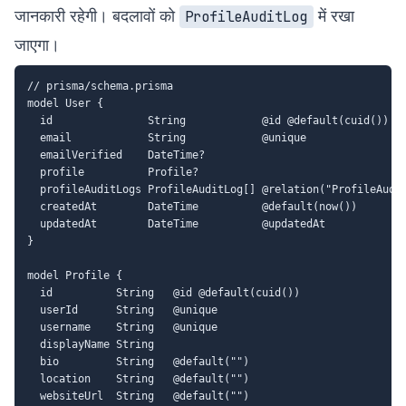
जानकारी रहेगी। बदलावों को
में रखा
ProfileAuditLog
जाएगा।
// prisma/schema.prisma

model User {

  id               String            @id @default(cuid())

  email            String            @unique

  emailVerified    DateTime?

  profile          Profile?

  profileAuditLogs ProfileAuditLog[] @relation("ProfileAudit
  createdAt        DateTime          @default(now())

  updatedAt        DateTime          @updatedAt

}

model Profile {

  id          String   @id @default(cuid())

  userId      String   @unique

  username    String   @unique

  displayName String

  bio         String   @default("")

  location    String   @default("")

  websiteUrl  String   @default("")
