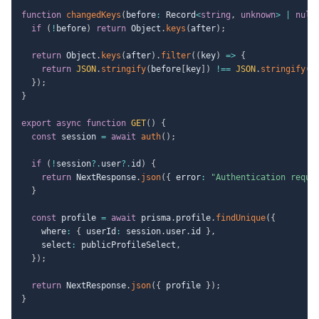
function
changedKeys
(
before
:
 Record
<
string
,
unknown
>
|
null
if
(
!
before
)
return
 Object
.
keys
(
after
)
;
return
 Object
.
keys
(
after
)
.
filter
(
(
key
)
=>
{
return
JSON
.
stringify
(
before
[
key
]
)
!==
JSON
.
stringify
(
a
}
)
;
}
export
async
function
GET
(
)
{
const
 session 
=
await
auth
(
)
;
if
(
!
session
?.
user
?.
id
)
{
return
 NextResponse
.
json
(
{
 error
:
"Authentication requi
}
const
 profile 
=
await
 prisma
.
profile
.
findUnique
(
{
    where
:
{
 userId
:
 session
.
user
.
id 
}
,
    select
:
 publicProfileSelect
,
}
)
;
return
 NextResponse
.
json
(
{
 profile 
}
)
;
}