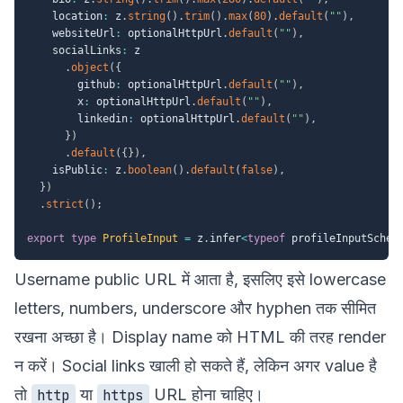
    location
:
 z
.
string
(
)
.
trim
(
)
.
max
(
80
)
.
default
(
""
)
,
    websiteUrl
:
 optionalHttpUrl
.
default
(
""
)
,
    socialLinks
:
 z

.
object
(
{
        github
:
 optionalHttpUrl
.
default
(
""
)
,
        x
:
 optionalHttpUrl
.
default
(
""
)
,
        linkedin
:
 optionalHttpUrl
.
default
(
""
)
,
}
)
.
default
(
{
}
)
,
    isPublic
:
 z
.
boolean
(
)
.
default
(
false
)
,
}
)
.
strict
(
)
;
export
type
ProfileInput
=
 z
.
infer
<
typeof
 profileInputSchem
Username public URL में आता है, इसलिए इसे lowercase
letters, numbers, underscore और hyphen तक सीमित
रखना अच्छा है। Display name को HTML की तरह render
न करें। Social links खाली हो सकते हैं, लेकिन अगर value है
तो
या
URL होना चाहिए।
http
https