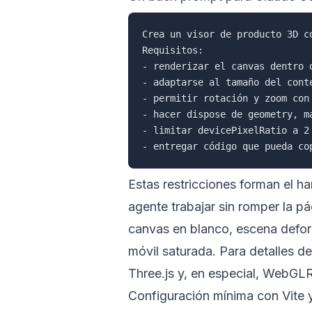
Crea un visor de producto 3D c
Requisitos:

- renderizar el canvas dentro d
- adaptarse al tamaño del conte
- permitir rotación y zoom con 
- hacer dispose de geometry, m
- limitar devicePixelRatio a 2 
Estas restricciones forman el ha
agente trabajar sin romper la pá
canvas en blanco, escena defo
móvil saturada. Para detalles de
Three.js
y, en especial,
WebGLR
Configuración mínima con Vite 