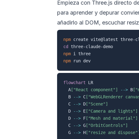
Empieza con Three.js directo de
para aprender y depurar conviene
añadirlo al DOM, escuchar resize
npm
 create vite@latest three-c
cd
npm
npm
flowchart
 LR

  A
["React component"]
-->
 B
["
  B 
-->
 C
["WebGLRenderer canva
  C 
-->
 D
["Scene"]
  D 
-->
 E
["Camera and lights"]
  D 
-->
 F
["Mesh and material"]
  C 
-->
 G
["OrbitControls"]
  G 
-->
 H
["resize and dispose"