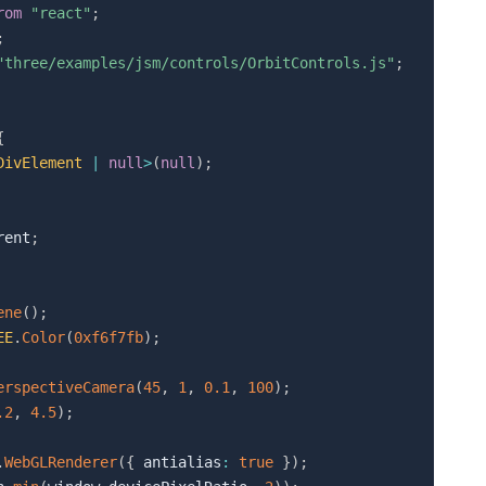
rom
"react"
;
;
"three/examples/jsm/controls/OrbitControls.js"
;
{
DivElement 
|
null
>
(
null
)
;
rent
;
ene
(
)
;
EE
.
Color
(
0xf6f7fb
)
;
erspectiveCamera
(
45
,
1
,
0.1
,
100
)
;
.2
,
4.5
)
;
.
WebGLRenderer
(
{
 antialias
:
true
}
)
;