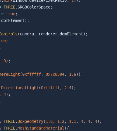
h
.
min
(
window
.
devicePixelRatio
,
2
)
)
;
=
THREE
.
SRGBColorSpace
;
 
=
true
;
.
domElement
)
;
Controls
(
camera
,
 renderer
.
domElement
)
;
rue
;
;
,
0
)
;
hereLight
(
0xffffff
,
0x7c8594
,
1.6
)
)
;
.
DirectionalLight
(
0xffffff
,
2.4
)
;
,
4
)
;
;
w
THREE
.
BoxGeometry
(
1.8
,
1.2
,
1.1
,
4
,
4
,
4
)
;
w
THREE
.
MeshStandardMaterial
(
{