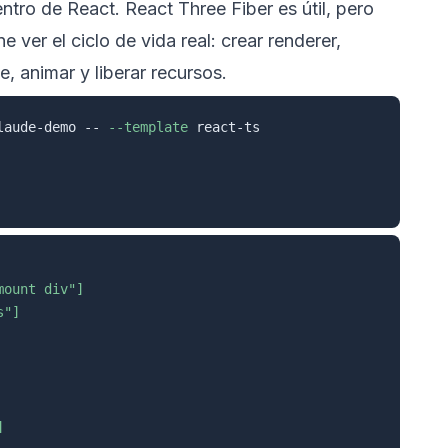
ntro de React. React Three Fiber es útil, pero
 ver el ciclo de vida real: crear renderer,
, animar y liberar recursos.
laude-demo -- 
--template
mount div"]
s"]
]