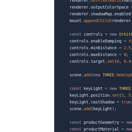
    renderer
.
setPixelRatio
(
Mat
    renderer
.
outputColorSpace 
    renderer
.
shadowMap
.
enabled
    mount
.
appendChild
(
renderer
const
 controls 
=
new
Orbit
    controls
.
enableDamping 
=
t
    controls
.
minDistance 
=
2.5
    controls
.
maxDistance 
=
8
;
    controls
.
target
.
set
(
0
,
0.4
    scene
.
add
(
new
THREE
.
Hemisp
const
 keyLight 
=
new
THREE
    keyLight
.
position
.
set
(
3
,
5
    keyLight
.
castShadow 
=
true
    scene
.
add
(
keyLight
)
;
const
 productGeometry 
=
ne
const
 productMaterial 
=
ne