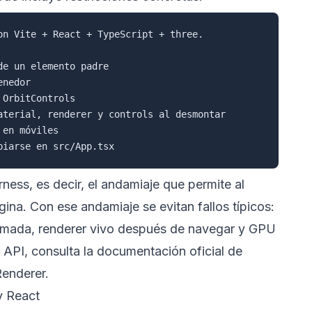
on Vite + React + TypeScript + three.

e un elemento padre

nedor

OrbitControls

aterial, renderer y controls al desmontar

en móviles

rness, es decir, el andamiaje que permite al
gina. Con ese andamiaje se evitan fallos típicos:
rmada, renderer vivo después de navegar y GPU
 API, consulta la
documentación oficial de
enderer
.
y React