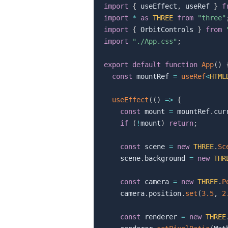
import
{
 useEffect
,
 useRef 
}
f
import
*
as
THREE
from
"three"
import
{
 OrbitControls 
}
from
import
"./App.css"
;
export
default
function
App
(
)
const
 mountRef 
=
useRef
<
HTML
useEffect
(
(
)
=>
{
const
 mount 
=
 mountRef
.
cur
if
(
!
mount
)
return
;
const
 scene 
=
new
THREE
.
Sc
    scene
.
background 
=
new
THR
const
 camera 
=
new
THREE
.
P
    camera
.
position
.
set
(
3.5
,
2
const
 renderer 
=
new
THREE