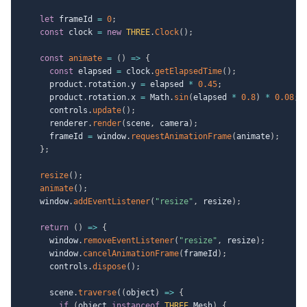
let
 frameId 
=
0
;
const
 clock 
=
new
THREE
.
Clock
(
)
;
const
animate
=
(
)
=>
{
const
 elapsed 
=
 clock
.
getElapsedTime
(
)
;
      product
.
rotation
.
y 
=
 elapsed 
*
0.45
;
      product
.
rotation
.
x 
=
 Math
.
sin
(
elapsed 
*
0.8
)
*
0.08
;
      controls
.
update
(
)
;
      renderer
.
render
(
scene
,
 camera
)
;
      frameId 
=
 window
.
requestAnimationFrame
(
animate
)
;
}
;
resize
(
)
;
animate
(
)
;
    window
.
addEventListener
(
"resize"
,
 resize
)
;
return
(
)
=>
{
      window
.
removeEventListener
(
"resize"
,
 resize
)
;
      window
.
cancelAnimationFrame
(
frameId
)
;
      controls
.
dispose
(
)
;
      scene
.
traverse
(
(
object
)
=>
{
if
(
object 
instanceof
THREE
.
Mesh
)
{