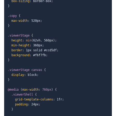
box-sizing
:
 border-box
;
}
.copy
{
max-width
:
 520px
;
}
.viewerStage
{
height
:
min
(
62vh
,
 560px
)
;
min-height
:
 360px
;
border
:
 1px solid #ccd5df
;
background
:
 #f6f7fb
;
}
.viewerStage canvas
{
display
:
 block
;
}
@media
(
max-width
:
 760px
)
{
.viewerShell
{
grid-template-columns
:
 1fr
;
padding
:
 24px
;
}