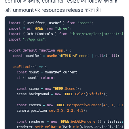
control जोड़ता है, container resize को follow करता है
और unmount पर resources release करता है।
import
{
 useEffect
,
 useRef 
}
from
"react"
;
import
*
as
THREE
from
"three"
;
import
{
 OrbitControls 
}
from
"three/examples/jsm/controls/
import
"./App.css"
;
export
default
function
App
(
)
{
const
 mountRef 
=
useRef
<
HTMLDivElement 
|
null
>
(
null
)
;
useEffect
(
(
)
=>
{
const
 mount 
=
 mountRef
.
current
;
if
(
!
mount
)
return
;
const
 scene 
=
new
THREE
.
Scene
(
)
;
    scene
.
background 
=
new
THREE
.
Color
(
0xf6f7fb
)
;
const
 camera 
=
new
THREE
.
PerspectiveCamera
(
45
,
1
,
0.1
,
    camera
.
position
.
set
(
3.5
,
2.2
,
4.5
)
;
const
 renderer 
=
new
THREE
.
WebGLRenderer
(
{
 antialias
:
t
    renderer
.
setPixelRatio
(
Math
.
min
(
window
.
devicePixelRatio