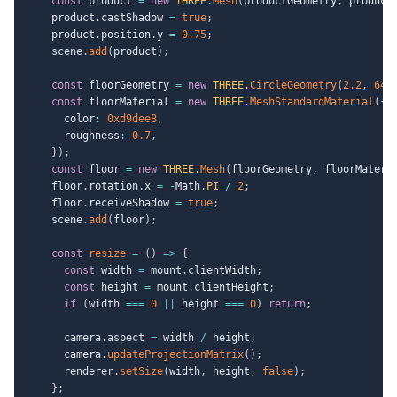
const
 product 
=
new
THREE
.
Mesh
(
productGeometry
,
 product
    product
.
castShadow 
=
true
;
    product
.
position
.
y 
=
0.75
;
    scene
.
add
(
product
)
;
const
 floorGeometry 
=
new
THREE
.
CircleGeometry
(
2.2
,
64
)
const
 floorMaterial 
=
new
THREE
.
MeshStandardMaterial
(
{
      color
:
0xd9dee8
,
      roughness
:
0.7
,
}
)
;
const
 floor 
=
new
THREE
.
Mesh
(
floorGeometry
,
 floorMateri
    floor
.
rotation
.
x 
=
-
Math
.
PI
/
2
;
    floor
.
receiveShadow 
=
true
;
    scene
.
add
(
floor
)
;
const
resize
=
(
)
=>
{
const
 width 
=
 mount
.
clientWidth
;
const
 height 
=
 mount
.
clientHeight
;
if
(
width 
===
0
||
 height 
===
0
)
return
;
      camera
.
aspect 
=
 width 
/
 height
;
      camera
.
updateProjectionMatrix
(
)
;
      renderer
.
setSize
(
width
,
 height
,
false
)
;
}
;