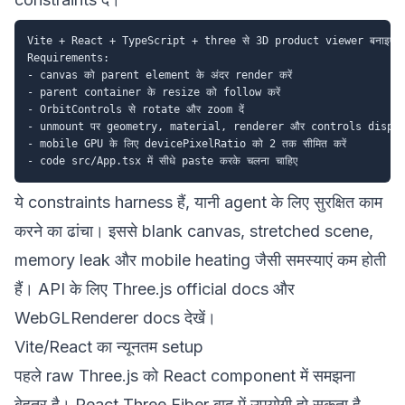
Vite + React + TypeScript + three से 3D product viewer बनाइए।

Requirements:

- canvas को parent element के अंदर render करें

- parent container के resize को follow करें

- OrbitControls से rotate और zoom दें

- unmount पर geometry, material, renderer और controls dispose 
- mobile GPU के लिए devicePixelRatio को 2 तक सीमित करें

ये constraints harness हैं, यानी agent के लिए सुरक्षित काम
करने का ढांचा। इससे blank canvas, stretched scene,
memory leak और mobile heating जैसी समस्याएं कम होती
हैं। API के लिए
Three.js official docs
और
WebGLRenderer docs
देखें।
Vite/React का न्यूनतम setup
पहले raw Three.js को React component में समझना
बेहतर है। React Three Fiber बाद में उपयोगी हो सकता है,