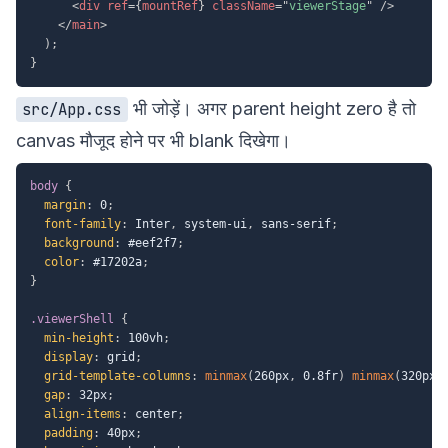
<
div
ref
=
{
mountRef
}
className
=
"
viewerStage
"
/>
</
main
>
)
;
}
भी जोड़ें। अगर parent height zero है तो
src/App.css
canvas मौजूद होने पर भी blank दिखेगा।
body
{
margin
:
 0
;
font-family
:
 Inter
,
 system-ui
,
 sans-serif
;
background
:
 #eef2f7
;
color
:
 #17202a
;
}
.viewerShell
{
min-height
:
 100vh
;
display
:
 grid
;
grid-template-columns
:
minmax
(
260px
,
 0.8fr
)
minmax
(
320px
,
gap
:
 32px
;
align-items
:
 center
;
padding
:
 40px
;