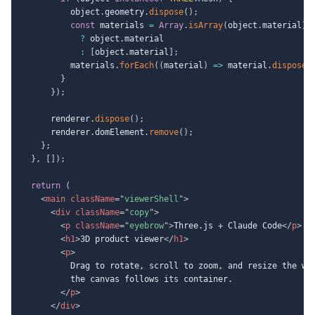
          object
.
geometry
.
dispose
(
)
;
const
 materials 
=
Array
.
isArray
(
object
.
material
)
?
 object
.
material

:
[
object
.
material
]
;
          materials
.
forEach
(
(
material
)
=>
 material
.
dispose
(
}
}
)
;
      renderer
.
dispose
(
)
;
      renderer
.
domElement
.
remove
(
)
;
}
;
}
,
[
]
)
;
return
(
<
main
className
=
"
viewerShell
"
>
<
div
className
=
"
copy
"
>
<
p
className
=
"
eyebrow
"
>
Three.js + Claude Code
</
p
>
<
h1
>
3D product viewer
</
h1
>
<
p
>
          Drag to rotate, scroll to zoom, and resize the win
          the canvas follows its container.

</
p
>
</
div
>