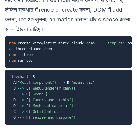
लेकिन शुरुआत में renderer create करना, DOM में add
करना, resize सुनना, animation चलाना और dispose करना
साफ दिखना चाहिए।
npm
 create vite@latest three-claude-demo -- 
--template
cd
npm
npm
flowchart
 LR

  A
["React component"]
-->
 B
["mount div"]
  B 
-->
 C
["WebGLRenderer canvas"]
  C 
-->
 D
["Scene"]
  D 
-->
 E
["Camera and lights"]
  D 
-->
 F
["Mesh and material"]
  C 
-->
 G
["OrbitControls"]
  G 
-->
 H
["resize and dispose"]