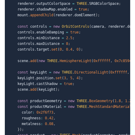
    renderer
.
outputColorSpace 
=
THREE
.
SRGBColorSpace
;
    renderer
.
shadowMap
.
enabled 
=
true
;
    mount
.
appendChild
(
renderer
.
domElement
)
;
const
 controls 
=
new
OrbitControls
(
camera
,
 renderer
.
dom
    controls
.
enableDamping 
=
true
;
    controls
.
minDistance 
=
2.5
;
    controls
.
maxDistance 
=
8
;
    controls
.
target
.
set
(
0
,
0.4
,
0
)
;
    scene
.
add
(
new
THREE
.
HemisphereLight
(
0xffffff
,
0x7c8594
,
const
 keyLight 
=
new
THREE
.
DirectionalLight
(
0xffffff
,
2
    keyLight
.
position
.
set
(
3
,
5
,
4
)
;
    keyLight
.
castShadow 
=
true
;
    scene
.
add
(
keyLight
)
;
const
 productGeometry 
=
new
THREE
.
BoxGeometry
(
1.8
,
1.2
,
const
 productMaterial 
=
new
THREE
.
MeshStandardMaterial
(
      color
:
0x2f6f73
,
      roughness
:
0.42
,
      metalness
:
0.08
,
}
)
;