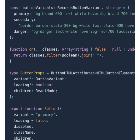
const
 buttonVariants
:
 Record
<
ButtonVariant
,
string
>
=
{
  primary
:
"bg-brand-600 text-white hover:bg-brand-700 focu
  secondary
:
"border border-slate-300 bg-white text-slate-900 hover:
  danger
:
"bg-danger text-white hover:bg-red-700 focus:ring
}
;
function
cn
(
...
classes
:
Array
<
string
|
false
|
null
|
undef
return
 classes
.
filter
(
Boolean
)
.
join
(
" "
)
;
}
type
ButtonProps
=
 ButtonHTMLAttributes
<
HTMLButtonElement
>
  variant
?
:
 ButtonVariant
;
  loading
?
:
boolean
;
  children
:
 ReactNode
;
}
;
export
function
Button
(
{
  variant 
=
"primary"
,
  loading 
=
false
,
  disabled
,
  className
,
  children
,