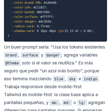
--color-brand-700
:
 #1d4ed8
;
--color-ink
:
 #111827
;
--color-muted
:
 #6b7280
;
--color-surface
:
 #ffffff
;
--color-danger
:
 #dc2626
;
--radius-card
:
 0.75rem
;
--shadow-card
:
 0 16px 40px 
rgb
(
15 23 42 / 0.08
)
;
}
Un buen prompt sería: “Usa los tokens existentes
,
y
; agrega variables
brand
surface
danger
solo si el valor se reutiliza.” Es más
@theme
seguro que pedir “un azul más bonito”, porque
eso termina mezclando
,
e
.
blue
sky
indigo
Trabaja responsive desde mobile-first
Tailwind es mobile-first: la clase base aplica a
pantallas pequeñas, y
,
o
agregan
sm:
md:
lg:
diferencias para pantallas mayores. Si empiezas