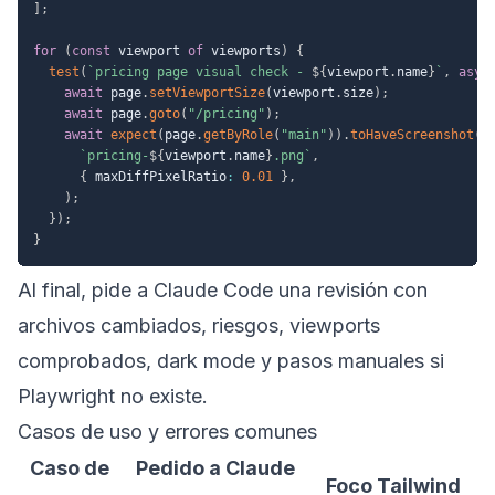
]
;
for
(
const
 viewport 
of
 viewports
)
{
test
(
`
pricing page visual check - 
${
viewport
.
name
}
`
,
asyn
await
 page
.
setViewportSize
(
viewport
.
size
)
;
await
 page
.
goto
(
"/pricing"
)
;
await
expect
(
page
.
getByRole
(
"main"
)
)
.
toHaveScreenshot
(
`
pricing-
${
viewport
.
name
}
.png
`
,
{
 maxDiffPixelRatio
:
0.01
}
,
)
;
}
)
;
}
Al final, pide a Claude Code una revisión con
archivos cambiados, riesgos, viewports
comprobados, dark mode y pasos manuales si
Playwright no existe.
Casos de uso y errores comunes
Caso de
Pedido a Claude
Foco Tailwind