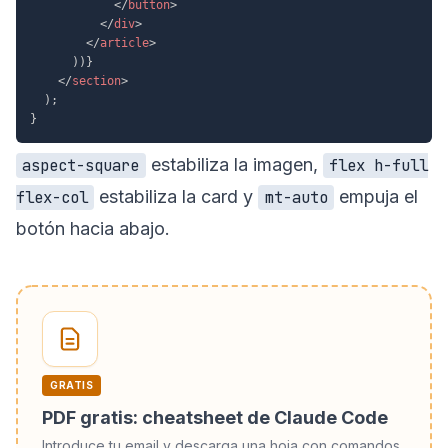
</
button
>
</
div
>
</
article
>
)
)
}
</
section
>
)
;
}
estabiliza la imagen,
aspect-square
flex h-full
estabiliza la card y
empuja el
flex-col
mt-auto
botón hacia abajo.
GRATIS
PDF gratis: cheatsheet de Claude Code
Introduce tu email y descarga una hoja con comandos,