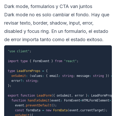
Dark mode, formularios y CTA van juntos
Dark mode no es solo cambiar el fondo. Hay que
revisar texto, border, shadow, input, error,
disabled y focus ring. En un formulario, el estado
de error importa tanto como el estado exitoso.
"use client"
;
import
type
{
 FormEvent 
}
from
"react"
;
type
LeadFormProps
=
{
onSubmit
:
(
values
:
{
 email
:
string
;
 message
:
string
}
)
=>
  error
?
:
string
;
}
;
export
function
LeadForm
(
{
 onSubmit
,
 error 
}
:
 LeadFormProps
function
handleSubmit
(
event
:
 FormEvent
<
HTMLFormElement
>
)
    event
.
preventDefault
(
)
;
const
 formData 
=
new
FormData
(
event
.
currentTarget
)
;
onSubmit
(
{