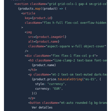
<
section
className
=
"
grid grid-cols-1 gap-4 sm:grid-cols
{
products
.
map
(
(
product
)
=>
(
<
article
key
=
{
product
.
id
}
className
=
"
flex h-full flex-col overflow-hidden r
>
<
img
src
=
{
product
.
imageUrl
}
alt
=
{
product
.
name
}
className
=
"
aspect-square w-full object-cover
"
/>
<
div
className
=
"
flex flex-1 flex-col p-4
"
>
<
h3
className
=
"
line-clamp-2 text-base font-semi
{
product
.
name
}
</
h3
>
<
p
className
=
"
mt-2 text-sm text-muted dark:text
{
product
.
price
.
toLocaleString
(
"es-ES"
,
{
                style
:
"currency"
,
                currency
:
"EUR"
,
}
)
}
</
p
>
<
button
className
=
"
mt-auto rounded-lg bg-brand-
              Ver detalles
