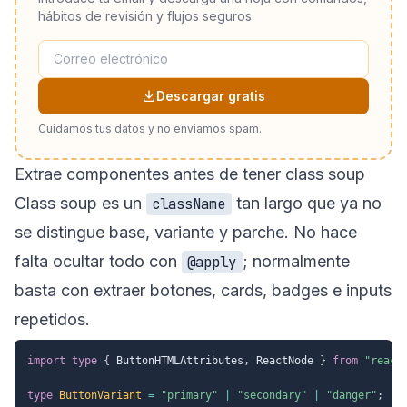
hábitos de revisión y flujos seguros.
Descargar gratis
Cuidamos tus datos y no enviamos spam.
Extrae componentes antes de tener class soup
Class soup es un
tan largo que ya no
className
se distingue base, variante y parche. No hace
falta ocultar todo con
; normalmente
@apply
basta con extraer botones, cards, badges e inputs
repetidos.
import
type
{
 ButtonHTMLAttributes
,
 ReactNode 
}
from
"react
type
ButtonVariant
=
"primary"
|
"secondary"
|
"danger"
;