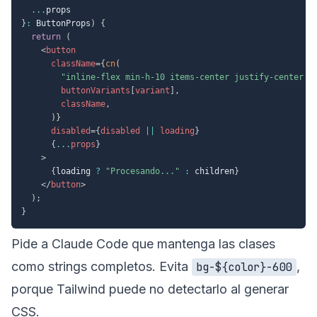
...
}
:
 ButtonProps
)
{
return
(
<
button
className
=
{
cn
(
"inline-flex min-h-10 items-center justify-center r
        buttonVariants
[
variant
]
,
        className
,
)
}
disabled
=
{
disabled 
||
 loading
}
{
...
props
}
>
{
loading 
?
"Procesando..."
:
 children
}
</
button
>
)
;
}
Pide a Claude Code que mantenga las clases
como strings completos. Evita
,
bg-${color}-600
porque Tailwind puede no detectarlo al generar
CSS.