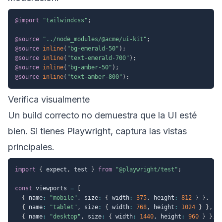
@import
"tailwindcss"
;
@source
"../node_modules/@acme/ui-kit"
;
@source
inline
(
"bg-emerald-50"
)
;
@source
inline
(
"text-emerald-700"
)
;
@source
inline
(
"bg-amber-50"
)
;
@source
inline
(
"text-amber-800"
)
;
Verifica visualmente
Un build correcto no demuestra que la UI esté
bien. Si tienes Playwright, captura las vistas
principales.
import
{
 expect
,
 test 
}
from
"@playwright/test"
;
const
 viewports 
=
[
{
 name
:
"mobile"
,
 size
:
{
 width
:
375
,
 height
:
812
}
}
,
{
 name
:
"tablet"
,
 size
:
{
 width
:
768
,
 height
:
1024
}
}
,
{
 name
:
"desktop"
,
 size
:
{
 width
:
1440
,
 height
:
960
}
}
,