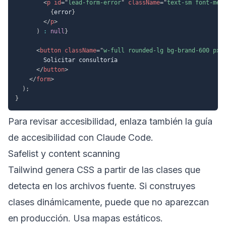
<
p
id
=
"
lead-form-error
"
className
=
"
text-sm font-med
{
error
}
</
p
>
)
:
null
}
<
button
className
=
"
w-full rounded-lg bg-brand-600 px-
        Solicitar consultoría

</
button
>
</
form
>
)
;
}
Para revisar accesibilidad, enlaza también la
guía
de accesibilidad con Claude Code
.
Safelist y content scanning
Tailwind genera CSS a partir de las clases que
detecta en los archivos fuente. Si construyes
clases dinámicamente, puede que no aparezcan
en producción. Usa mapas estáticos.