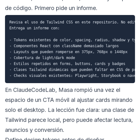
de código. Primero pide un informe.
Revisa el uso de Tailwind CSS en este repositorio. No edites
Entrega un informe con:

- Tokens existentes de color, spacing, radius, shadow y typo
- Componentes React con className demasiado largos

- Layouts que pueden romperse en 375px, 768px o 1440px

- Cobertura de light/dark mode

- Estilos repetidos en forms, buttons, cards y badges

- Clases Tailwind dinámicas que pueden faltar en CSS de prod
En ClaudeCodeLab, Masa rompió una vez el
espacio de un CTA móvil al ajustar cards mirando
solo el desktop. La lección fue clara: una clase de
Tailwind parece local, pero puede afectar lectura,
anuncios y conversión.
Define design tokens antes de diseñar