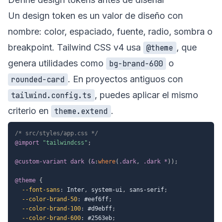
Un design token es un valor de diseño con
nombre: color, espaciado, fuente, radio, sombra o
breakpoint. Tailwind CSS v4 usa
, que
@theme
genera utilidades como
o
bg-brand-600
. En proyectos antiguos con
rounded-card
, puedes aplicar el mismo
tailwind.config.ts
criterio en
.
theme.extend
/* src/styles/app.css */
@import
"tailwindcss"
;
@custom-variant
 dark 
(
&
:
where
(
.dark
,
 .dark *
)
)
;
@theme
{
--font-sans
:
 Inter
,
 system-ui
,
 sans-serif
;
--color-brand-50
:
 #eef6ff
;
--color-brand-100
:
 #d9ebff
;
--color-brand-600
:
 #2563eb
;