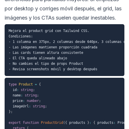
por desktop y corriges móvil después, el grid, las
imágenes y los CTAs suelen quedar inestables.
Mejora el product grid con Tailwind CSS.

Condiciones:

- 1 columna en 375px, 2 columnas desde 640px, 3 columnas des
- Las imágenes mantienen proporción cuadrada

- Las cards tienen altura consistente

- El CTA queda alineado abajo

- No cambies el tipo de props Product

type
Product
=
{
  id
:
string
;
  name
:
string
;
  price
:
number
;
  imageUrl
:
string
;
}
;
export
function
ProductGrid
(
{
 products 
}
:
{
 products
:
 Produ
return
(