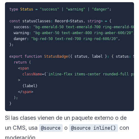
type
Status
=
"success"
|
"warning"
|
"danger"
;
const
 statusClasses
:
 Record
<
Status
,
string
>
=
{
  success
:
"bg-emerald-50 text-emerald-700 ring-emerald-600
  warning
:
"bg-amber-50 text-amber-800 ring-amber-600/20"
,
  danger
:
"bg-red-50 text-red-700 ring-red-600/20"
,
}
;
export
function
StatusBadge
(
{
 status
,
 label 
}
:
{
 status
:
 St
return
(
<
span
className
=
{
`
inline-flex items-center rounded-full px-
>
{
label
}
</
span
>
)
;
}
Si las clases vienen de un paquete externo o de
un CMS, usa
o
con
@source
@source inline()
moderación.