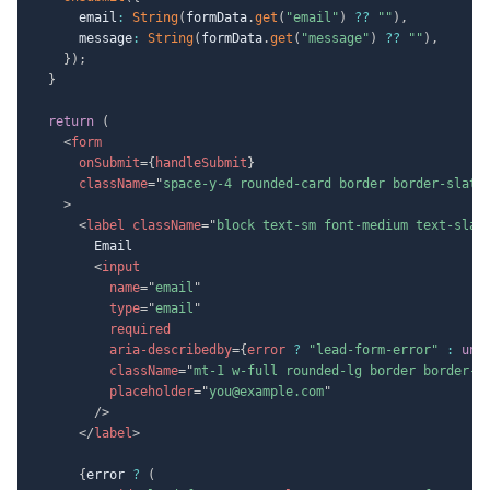
      email
:
String
(
formData
.
get
(
"email"
)
??
""
)
,
      message
:
String
(
formData
.
get
(
"message"
)
??
""
)
,
}
)
;
}
return
(
<
form
onSubmit
=
{
handleSubmit
}
className
=
"
space-y-4 rounded-card border border-slate
>
<
label
className
=
"
block text-sm font-medium text-slat
        Email

<
input
name
=
"
email
"
type
=
"
email
"
required
aria-describedby
=
{
error 
?
"lead-form-error"
:
und
className
=
"
mt-1 w-full rounded-lg border border-s
placeholder
=
"
you@example.com
"
/>
</
label
>
{
error 
?
(