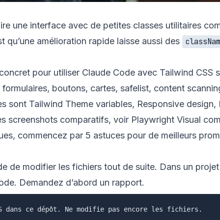
re une interface avec de petites classes utilitaires c
t qu’une amélioration rapide laisse aussi des
classNa
ncret pour utiliser Claude Code avec Tailwind CSS sans
formulaires, boutons, cartes, safelist, content scannin
ées sont Tailwind
Theme variables
,
Responsive design
,
les screenshots comparatifs, voir
Playwright Visual co
agues, commencez par
5 astuces pour de meilleurs pro
e modifier les fichiers tout de suite. Dans un projet
 code. Demandez d’abord un rapport.
S dans ce dépôt. Ne modifie pas encore les fichiers.
