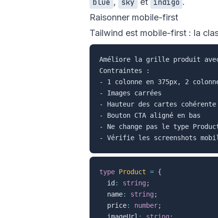
,
et
.
blue
sky
indigo
Raisonner mobile-first
Tailwind est mobile-first : la cl
Améliore la grille produit avec
Contraintes :

- 1 colonne en 375px, 2 colonn
- Images carrées

- Hauteur des cartes cohérente

- Bouton CTA aligné en bas

- Ne change pas le type Product
type
Product
=
{
  id
:
string
;
  name
:
string
;
  price
:
number
;
  imageUrl
:
string
;