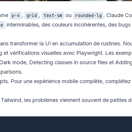
omme
,
,
ou
. Claude Cod
p-4
grid
text-sm
rounded-lg
interminables, des couleurs incohérentes, des bug
me
 transformer la UI en accumulation de rustines. Nous c
g et vérifications visuelles avec Playwright. Les exemp
Dark mode
,
Detecting classes in source files
et
Adding
mparisons
.
mpts
. Pour une expérience mobile complète, complétez
 Tailwind, les problèmes viennent souvent de petites 