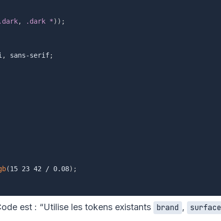
.dark
,
 .dark *
)
)
;
i
,
 sans-serif
;
gb
(
15 23 42 / 0.08
)
;
e est : “Utilise les tokens existants
,
brand
surfac