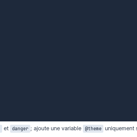
et
; ajoute une variable
uniquement si 
e
danger
@theme