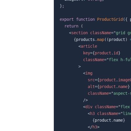
}
;
export
function
ProductGrid
(
{
 
return
(
<
section
className
=
"
grid g
{
products
.
map
(
(
product
)
<
article
key
=
{
product
.
id
}
className
=
"
flex h-fu
>
<
img
src
=
{
product
.
image
alt
=
{
product
.
name
}
className
=
"
aspect-
/>
<
div
className
=
"
flex
<
h3
className
=
"
lin
{
product
.
name
}
</
h3
>