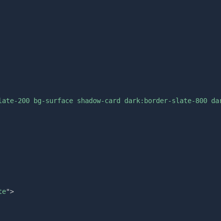
late-200 bg-surface shadow-card dark:border-slate-800 da
te
"
>