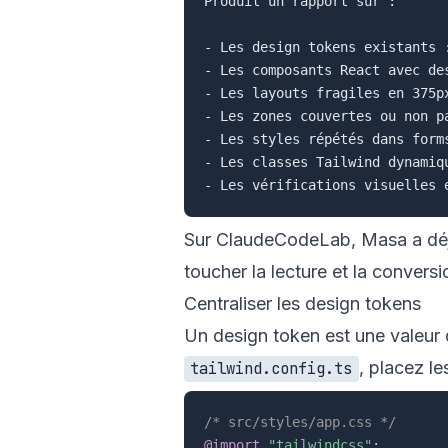
Produit un rapport sur :

- Les design tokens existants 
- Les composants React avec des
- Les layouts fragiles en 375px
- Les zones couvertes ou non pa
- Les styles répétés dans forms
- Les classes Tailwind dynamiq
Sur ClaudeCodeLab, Masa a déjà 
toucher la lecture et la conversi
Centraliser les design tokens
Un design token est une valeur 
, placez l
tailwind.config.ts
/* src/styles/app.css */
@import
"tailwindcss"
;