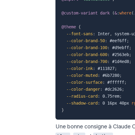
@custom-variant
 dark 
(
&
:
where
(
@theme
{
--font-sans
:
 Inter
,
 system-u
--color-brand-50
:
 #eef6ff
;
--color-brand-100
:
 #d9ebff
;
--color-brand-600
:
 #2563eb
;
--color-brand-700
:
 #1d4ed8
;
--color-ink
:
 #111827
;
--color-muted
:
 #6b7280
;
--color-surface
:
 #ffffff
;
--color-danger
:
 #dc2626
;
--radius-card
:
 0.75rem
;
--shadow-card
:
 0 16px 40px 
r
}
Une bonne consigne à Claude Cod