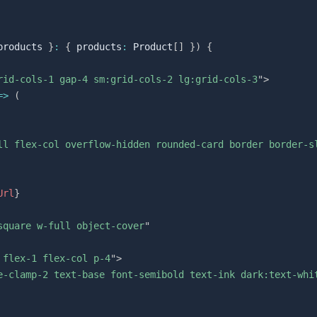
products 
}
:
{
 products
:
 Product
[
]
}
)
{
rid-cols-1 gap-4 sm:grid-cols-2 lg:grid-cols-3
"
>
=>
(
ll flex-col overflow-hidden rounded-card border border-s
Url
}
square w-full object-cover
"
 flex-1 flex-col p-4
"
>
e-clamp-2 text-base font-semibold text-ink dark:text-whi