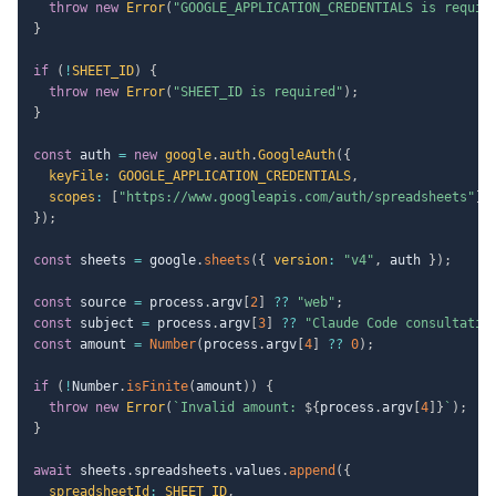
throw
new
Error
(
"GOOGLE_APPLICATION_CREDENTIALS is requir
}
if
(
!
SHEET_ID
)
{
throw
new
Error
(
"SHEET_ID is required"
)
;
}
const
 auth 
=
new
google
.
auth
.
GoogleAuth
(
{
keyFile
:
GOOGLE_APPLICATION_CREDENTIALS
,
scopes
:
[
"https://www.googleapis.com/auth/spreadsheets"
]
,
}
)
;
const
 sheets 
=
 google
.
sheets
(
{
version
:
"v4"
,
 auth 
}
)
;
const
 source 
=
 process
.
argv
[
2
]
??
"web"
;
const
 subject 
=
 process
.
argv
[
3
]
??
"Claude Code consultatio
const
 amount 
=
Number
(
process
.
argv
[
4
]
??
0
)
;
if
(
!
Number
.
isFinite
(
amount
)
)
{
throw
new
Error
(
`
Invalid amount: 
${
process
.
argv
[
4
]
}
`
)
;
}
await
 sheets
.
spreadsheets
.
values
.
append
(
{
spreadsheetId
:
SHEET_ID
,