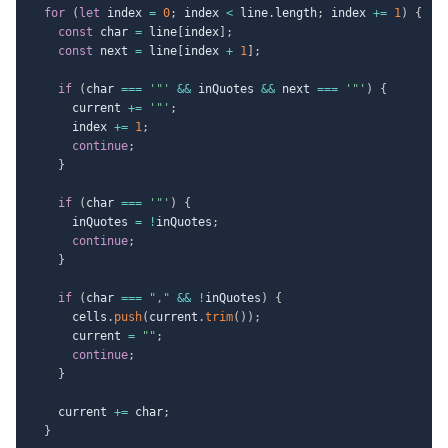
for
(
let
 index 
=
0
;
 index 
<
 line
.
length
;
 index 
+=
1
)
{
const
 char 
=
 line
[
index
]
;
const
 next 
=
 line
[
index 
+
1
]
;
if
(
char 
===
'"'
&&
 inQuotes 
&&
 next 
===
'"'
)
{
      current 
+=
'"'
;
      index 
+=
1
;
continue
;
}
if
(
char 
===
'"'
)
{
      inQuotes 
=
!
inQuotes
;
continue
;
}
if
(
char 
===
","
&&
!
inQuotes
)
{
      cells
.
push
(
current
.
trim
(
)
)
;
      current 
=
""
;
continue
;
}
    current 
+=
 char
;
}