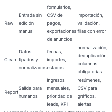
formularios,
Entrada sin
CSV de
importación,
Raw
edición
pagos,
validación,
manual
exportaciones
filas con error
de anuncios
normalización,
Datos
fechas,
deduplicación,
Clean
tipados y
importes,
columnas
normalizados
estados
obligatorias
ingresos
resúmenes,
Salida para
mensuales,
CSV para
Report
humanos
prioridad de
gráficos,
leads, KPI
alertas