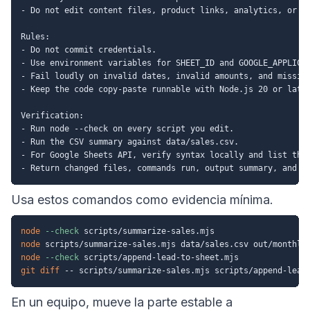
- Do not edit content files, product links, analytics, or de
Rules:

- Do not commit credentials.

- Use environment variables for SHEET_ID and GOOGLE_APPLICAT
- Fail loudly on invalid dates, invalid amounts, and missing
- Keep the code copy-paste runnable with Node.js 20 or later
Verification:

- Run node --check on every script you edit.

- Run the CSV summary against data/sales.csv.

- For Google Sheets API, verify syntax locally and list the 
Usa estos comandos como evidencia mínima.
node
--check
node
node
--check
git
diff
En un equipo, mueve la parte estable a