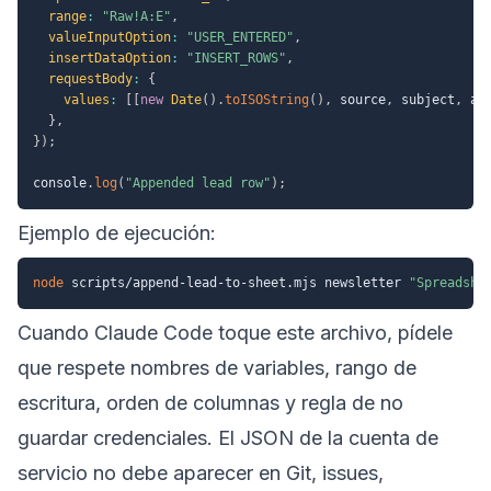
range
:
"Raw!A:E"
,
valueInputOption
:
"USER_ENTERED"
,
insertDataOption
:
"INSERT_ROWS"
,
requestBody
:
{
values
:
[
[
new
Date
(
)
.
toISOString
(
)
,
 source
,
 subject
,
 am
}
,
}
)
;
console
.
log
(
"Appended lead row"
)
;
Ejemplo de ejecución:
node
 scripts/append-lead-to-sheet.mjs newsletter 
"Spreadshe
Cuando Claude Code toque este archivo, pídele
que respete nombres de variables, rango de
escritura, orden de columnas y regla de no
guardar credenciales. El JSON de la cuenta de
servicio no debe aparecer en Git, issues,