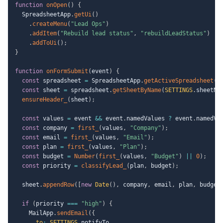
function
onOpen
(
)
{
  SpreadsheetApp
.
getUi
(
)
.
createMenu
(
"Lead Ops"
)
.
addItem
(
"Rebuild lead status"
,
"rebuildLeadStatus"
)
.
addToUi
(
)
;
}
function
onFormSubmit
(
event
)
{
const
 spreadsheet 
=
 SpreadsheetApp
.
getActiveSpreadsheet
(
)
const
 sheet 
=
 spreadsheet
.
getSheetByName
(
SETTINGS
.
sheetNa
ensureHeader_
(
sheet
)
;
const
 values 
=
 event 
&&
 event
.
namedValues 
?
 event
.
namedVa
const
 company 
=
first_
(
values
,
"Company"
)
;
const
 email 
=
first_
(
values
,
"Email"
)
;
const
 plan 
=
first_
(
values
,
"Plan"
)
;
const
 budget 
=
Number
(
first_
(
values
,
"Budget"
)
||
0
)
;
const
 priority 
=
classifyLead_
(
plan
,
 budget
)
;
  sheet
.
appendRow
(
[
new
Date
(
)
,
 company
,
 email
,
 plan
,
 budget
if
(
priority 
===
"high"
)
{
    MailApp
.
sendEmail
(
{
to
:
SETTINGS
.
notifyTo
,