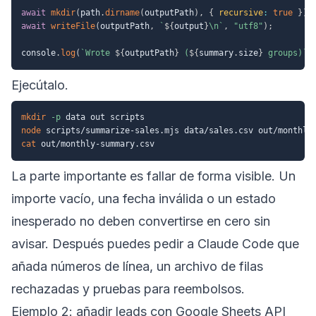
await
mkdir
(
path
.
dirname
(
outputPath
)
,
{
recursive
:
true
}
)
;
await
writeFile
(
outputPath
,
`
${
output
}
\n
`
,
"utf8"
)
;
console
.
log
(
`
Wrote 
${
outputPath
}
 (
${
summary
.
size
}
 groups)
`
)
Ejecútalo.
mkdir
-p
node
cat
La parte importante es fallar de forma visible. Un
importe vacío, una fecha inválida o un estado
inesperado no deben convertirse en cero sin
avisar. Después puedes pedir a Claude Code que
añada números de línea, un archivo de filas
rechazadas y pruebas para reembolsos.
Ejemplo 2: añadir leads con Google Sheets API