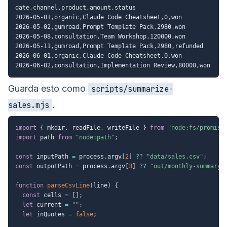
date
,
channel
,
product
,
amount
,
status
2026-05-01
,
organic
,
Claude Code Cheatsheet
,
0
,
won
2026-05-02
,
gumroad
,
Prompt Template Pack
,
2980
,
won
2026-05-08
,
consultation
,
Team Workshop
,
120000
,
won
2026-05-11
,
gumroad
,
Prompt Template Pack
,
2980
,
refunded
2026-06-01
,
organic
,
Claude Code Cheatsheet
,
0
,
won
2026-06-02
,
consultation
,
Implementation Review
,
80000
,
won
Guarda esto como
scripts/summarize-
.
sales.mjs
import
{
 mkdir
,
 readFile
,
 writeFile 
}
from
"node:fs/promise
import
 path 
from
"node:path"
;
const
 inputPath 
=
 process
.
argv
[
2
]
??
"data/sales.csv"
;
const
 outputPath 
=
 process
.
argv
[
3
]
??
"out/monthly-summary.
function
parseCsvLine
(
line
)
{
const
 cells 
=
[
]
;
let
 current 
=
""
;
let
 inQuotes 
=
false
;