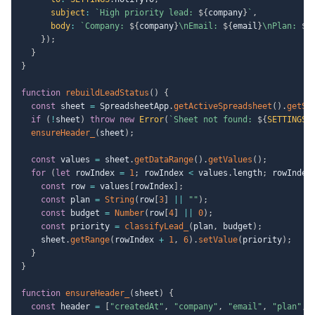
subject
:
`
High priority lead: 
${
company
}
`
,
body
:
`
Company: 
${
company
}
\nEmail: 
${
email
}
\nPlan: 
${
}
)
;
}
}
function
rebuildLeadStatus
(
)
{
const
 sheet 
=
 SpreadsheetApp
.
getActiveSpreadsheet
(
)
.
getSh
if
(
!
sheet
)
throw
new
Error
(
`
Sheet not found: 
${
SETTINGS
.
ensureHeader_
(
sheet
)
;
const
 values 
=
 sheet
.
getDataRange
(
)
.
getValues
(
)
;
for
(
let
 rowIndex 
=
1
;
 rowIndex 
<
 values
.
length
;
 rowIndex
const
 row 
=
 values
[
rowIndex
]
;
const
 plan 
=
String
(
row
[
3
]
||
""
)
;
const
 budget 
=
Number
(
row
[
4
]
||
0
)
;
const
 priority 
=
classifyLead_
(
plan
,
 budget
)
;
    sheet
.
getRange
(
rowIndex 
+
1
,
6
)
.
setValue
(
priority
)
;
}
}
function
ensureHeader_
(
sheet
)
{
const
 header 
=
[
"createdAt"
,
"company"
,
"email"
,
"plan"
,