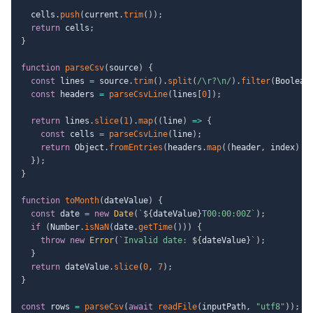
  cells
.
push
(
current
.
trim
(
)
)
;
return
 cells
;
}
function
parseCsv
(
source
)
{
const
 lines 
=
 source
.
trim
(
)
.
split
(
/
\r?\n
/
)
.
filter
(
Boolean
const
 headers 
=
parseCsvLine
(
lines
[
0
]
)
;
return
 lines
.
slice
(
1
)
.
map
(
(
line
)
=>
{
const
 cells 
=
parseCsvLine
(
line
)
;
return
 Object
.
fromEntries
(
headers
.
map
(
(
header
,
 index
)
=
}
)
;
}
function
toMonth
(
dateValue
)
{
const
 date 
=
new
Date
(
`
${
dateValue
}
T00:00:00Z
`
)
;
if
(
Number
.
isNaN
(
date
.
getTime
(
)
)
)
{
throw
new
Error
(
`
Invalid date: 
${
dateValue
}
`
)
;
}
return
 dateValue
.
slice
(
0
,
7
)
;
}
const
 rows 
=
parseCsv
(
await
readFile
(
inputPath
,
"utf8"
)
)
;