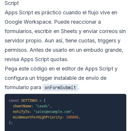
Script
Apps Script es práctico cuando el flujo vive en
Google Workspace. Puede reaccionar a
formularios, escribir en Sheets y enviar correos sin
servidor propio. Aun así, tiene cuotas, triggers y
permisos. Antes de usarlo en un embudo grande,
revisa
Apps Script quotas
.
Pega este código en el editor de Apps Script y
configura un trigger instalable de envío de
formulario para
.
onFormSubmit
const
SETTINGS
=
{
sheetName
:
"Leads"
,
notifyTo
:
"sales@example.com"
,
minAmountForHighPriority
:
100000
,
}
;