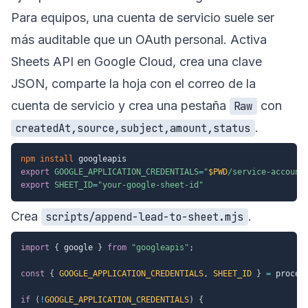
Para equipos, una cuenta de servicio suele ser
más auditable que un OAuth personal. Activa
Sheets API en Google Cloud, crea una clave
JSON, comparte la hoja con el correo de la
cuenta de servicio y crea una pestaña
con
Raw
.
createdAt,source,subject,amount,status
npm
install
export
GOOGLE_APPLICATION_CREDENTIALS
=
"
$PWD
/service-account
export
SHEET_ID
=
"your-google-sheet-id"
Crea
.
scripts/append-lead-to-sheet.mjs
import
{
 google 
}
from
"googleapis"
;
const
{
GOOGLE_APPLICATION_CREDENTIALS
,
SHEET_ID
}
=
 proces
if
(
!
GOOGLE_APPLICATION_CREDENTIALS
)
{