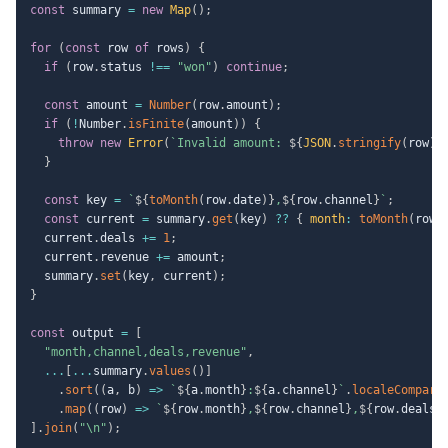
const
 summary 
=
new
Map
(
)
;
for
(
const
 row 
of
 rows
)
{
if
(
row
.
status 
!==
"won"
)
continue
;
const
 amount 
=
Number
(
row
.
amount
)
;
if
(
!
Number
.
isFinite
(
amount
)
)
{
throw
new
Error
(
`
Invalid amount: 
${
JSON
.
stringify
(
row
)
}
}
const
 key 
=
`
${
toMonth
(
row
.
date
)
}
,
${
row
.
channel
}
`
;
const
 current 
=
 summary
.
get
(
key
)
??
{
month
:
toMonth
(
row
.
  current
.
deals 
+=
1
;
  current
.
revenue 
+=
 amount
;
  summary
.
set
(
key
,
 current
)
;
}
const
 output 
=
[
"month,channel,deals,revenue"
,
...
[
...
summary
.
values
(
)
]
.
sort
(
(
a
,
 b
)
=>
`
${
a
.
month
}
:
${
a
.
channel
}
`
.
localeCompare
.
map
(
(
row
)
=>
`
${
row
.
month
}
,
${
row
.
channel
}
,
${
row
.
deals
}
]
.
join
(
"\n"
)
;