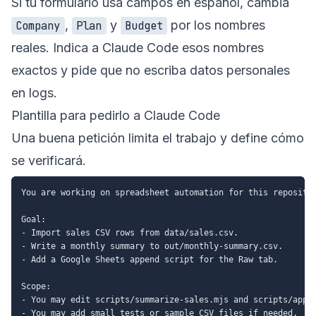
Si tu formulario usa campos en español, cambia
,
y
por los nombres
Company
Plan
Budget
reales. Indica a Claude Code esos nombres
exactos y pide que no escriba datos personales
en logs.
Plantilla para pedirlo a Claude Code
Una buena petición limita el trabajo y define cómo
se verificará.
You are working on spreadsheet automation for this repositor
Goal:

- Import sales CSV rows from data/sales.csv.

- Write a monthly summary to out/monthly-summary.csv.

- Add a Google Sheets append script for the Raw tab.

Scope:

- You may edit scripts/summarize-sales.mjs and scripts/appen
- You may add small tests or sample CSV files if needed.
