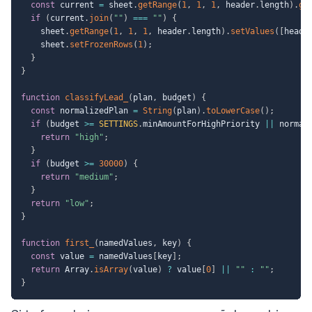
const
 current 
=
 sheet
.
getRange
(
1
,
1
,
1
,
 header
.
length
)
.
ge
if
(
current
.
join
(
""
)
===
""
)
{
    sheet
.
getRange
(
1
,
1
,
1
,
 header
.
length
)
.
setValues
(
[
heade
    sheet
.
setFrozenRows
(
1
)
;
}
}
function
classifyLead_
(
plan
,
 budget
)
{
const
 normalizedPlan 
=
String
(
plan
)
.
toLowerCase
(
)
;
if
(
budget 
>=
SETTINGS
.
minAmountForHighPriority 
||
 normal
return
"high"
;
}
if
(
budget 
>=
30000
)
{
return
"medium"
;
}
return
"low"
;
}
function
first_
(
namedValues
,
 key
)
{
const
 value 
=
 namedValues
[
key
]
;
return
 Array
.
isArray
(
value
)
?
 value
[
0
]
||
""
:
""
;
}