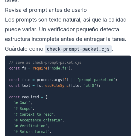
tarea.
Revisa el prompt antes de usarlo
Los prompts son texto natural, así que la calidad
puede variar. Un verificador pequeño detecta
estructura incompleta antes de entregar la tarea.
Guárdalo como
.
check-prompt-packet.cjs
// save as check-prompt-packet.cjs
const
 fs 
=
require
(
"node:fs"
)
;
const
 file 
=
 process
.
argv
[
2
]
||
"prompt-packet.md"
;
const
 text 
=
 fs
.
readFileSync
(
file
,
"utf8"
)
;
const
 required 
=
[
"# Goal"
,
"# Scope"
,
"# Context to read"
,
"# Acceptance criteria"
,
"# Verification"
,
"# Return format"
,