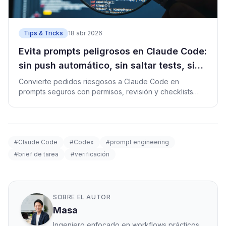
Tips & Tricks
18 abr 2026
Evita prompts peligrosos en Claude Code:
sin push automático, sin saltar tests, sin
arreglos vagos
Convierte pedidos riesgosos a Claude Code en
prompts seguros con permisos, revisión y checklists
reutilizables.
#Claude Code
#Codex
#prompt engineering
#brief de tarea
#verificación
SOBRE EL AUTOR
Masa
Ingeniero enfocado en workflows prácticos