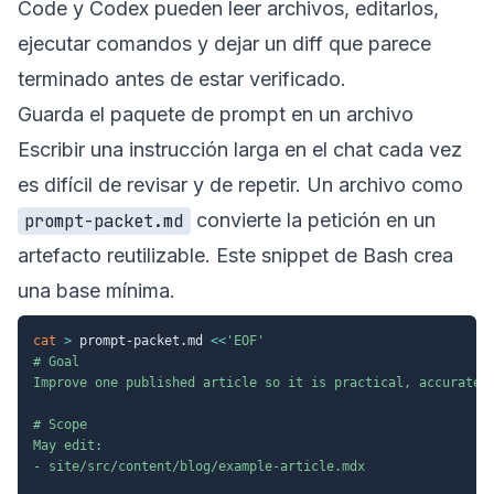
Code y Codex pueden leer archivos, editarlos,
ejecutar comandos y dejar un diff que parece
terminado antes de estar verificado.
Guarda el paquete de prompt en un archivo
Escribir una instrucción larga en el chat cada vez
es difícil de revisar y de repetir. Un archivo como
convierte la petición en un
prompt-packet.md
artefacto reutilizable. Este snippet de Bash crea
una base mínima.
cat
>
 prompt-packet.md 
<<
'EOF'

# Goal

Improve one published article so it is practical, accurate, 
# Scope

May edit:

- site/src/content/blog/example-article.mdx
