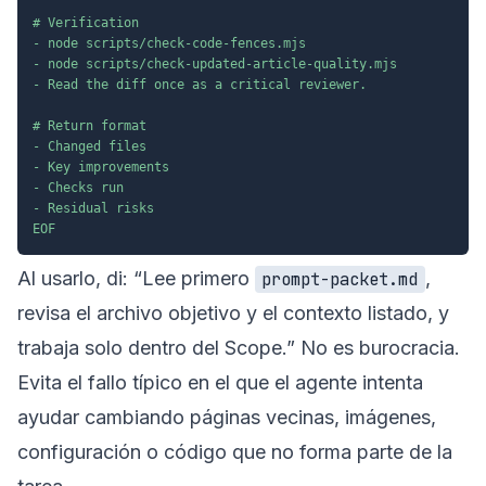
# Verification

- node scripts/check-code-fences.mjs

- node scripts/check-updated-article-quality.mjs

- Read the diff once as a critical reviewer.

# Return format

- Changed files

- Key improvements

- Checks run

- Residual risks

EOF
Al usarlo, di: “Lee primero
,
prompt-packet.md
revisa el archivo objetivo y el contexto listado, y
trabaja solo dentro del Scope.” No es burocracia.
Evita el fallo típico en el que el agente intenta
ayudar cambiando páginas vecinas, imágenes,
configuración o código que no forma parte de la