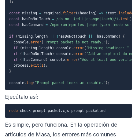
]
;
const
 missing 
=
 required
.
filter
(
(
heading
)
=>
!
text
.
includes
const
 hasDoNotTouch 
=
/
do not (edit|change|touch)
/
i
.
test
(
te
const
 hasCommand 
=
/
npm run|npm test|pnpm |yarn |node scrip
if
(
missing
.
length 
||
!
hasDoNotTouch 
||
!
hasCommand
)
{
  console
.
error
(
"Prompt packet is not ready."
)
;
if
(
missing
.
length
)
 console
.
error
(
"Missing headings: "
+
 
if
(
!
hasDoNotTouch
)
 console
.
error
(
"Add an explicit do-not
if
(
!
hasCommand
)
 console
.
error
(
"Add at least one verifica
  process
.
exit
(
1
)
;
}
console
.
log
(
"Prompt packet looks actionable."
)
;
Ejecútalo así:
node
Es simple, pero funciona. En la operación de
artículos de Masa, los errores más comunes