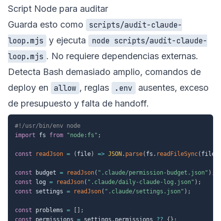
Script Node para auditar
Guarda esto como
scripts/audit-claude-
y ejecuta
loop.mjs
node scripts/audit-claude-
. No requiere dependencias externas.
loop.mjs
Detecta Bash demasiado amplio, comandos de
deploy en
, reglas
ausentes, exceso
allow
.env
de presupuesto y falta de handoff.
#!/usr/bin/env node
import
 fs 
from
"node:fs"
;
const
readJson
=
(
file
)
=>
JSON
.
parse
(
fs
.
readFileSync
(
file
,
const
 budget 
=
readJson
(
".claude/permission-budget.json"
)
;
const
 log 
=
readJson
(
".claude/daily-claude-log.json"
)
;
const
 settings 
=
readJson
(
".claude/settings.json"
)
;
const
 problems 
=
[
]
;
const
 permissions 
=
 settings
.
permissions 
??
{
}
;