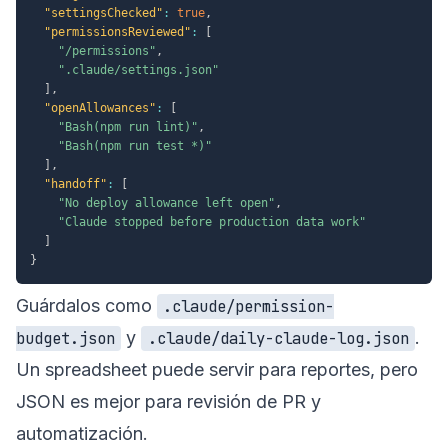
"settingsChecked"
:
true
,
"permissionsReviewed"
:
[
"/permissions"
,
".claude/settings.json"
]
,
"openAllowances"
:
[
"Bash(npm run lint)"
,
"Bash(npm run test *)"
]
,
"handoff"
:
[
"No deploy allowance left open"
,
"Claude stopped before production data work"
]
}
Guárdalos como
.claude/permission-
y
.
budget.json
.claude/daily-claude-log.json
Un spreadsheet puede servir para reportes, pero
JSON es mejor para revisión de PR y
automatización.