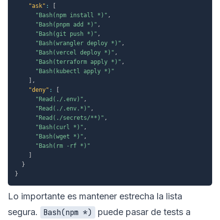
"ask"
:
[
"Bash(npm install *)"
,
"Bash(pnpm add *)"
,
"Bash(git push *)"
,
"Bash(wrangler deploy *)"
,
"Bash(vercel deploy *)"
,
"Bash(terraform apply *)"
,
"Bash(kubectl apply *)"
]
,
"deny"
:
[
"Read(./.env)"
,
"Read(./.env.*)"
,
"Read(./secrets/**)"
,
"Bash(curl *)"
,
"Bash(wget *)"
,
"Bash(rm -rf *)"
]
}
}
Lo importante es mantener estrecha la lista
segura.
puede pasar de tests a
Bash(npm *)