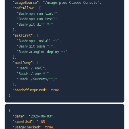
"usageSource"
:
"/usage plus Claude Console"
,
"safeAllow"
:
[
"Bash(npm run lint)"
,
"Bash(npm run test)"
,
"Bash(git diff *)"
]
,
"askFirst"
:
[
"Bash(npm install *)"
,
"Bash(git push *)"
,
"Bash(wrangler deploy *)"
]
,
"mustDeny"
:
[
"Read(./.env)"
,
"Read(./.env.*)"
,
"Read(./secrets/**)"
]
,
"handoffRequired"
:
true
}
{
"date"
:
"2026-06-03"
,
"spentUsd"
:
1.85
,
"usageChecked"
:
true
,