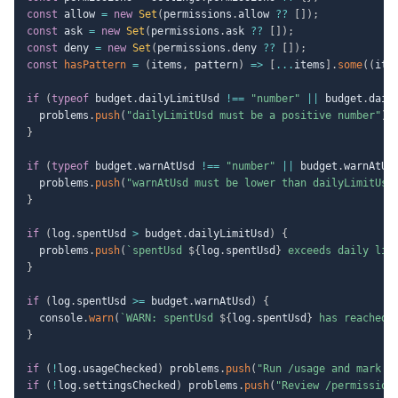
const
 allow 
=
new
Set
(
permissions
.
allow 
??
[
]
)
;
const
 ask 
=
new
Set
(
permissions
.
ask 
??
[
]
)
;
const
 deny 
=
new
Set
(
permissions
.
deny 
??
[
]
)
;
const
hasPattern
=
(
items
,
 pattern
)
=>
[
...
items
]
.
some
(
(
ite
if
(
typeof
 budget
.
dailyLimitUsd 
!==
"number"
||
 budget
.
dail
  problems
.
push
(
"dailyLimitUsd must be a positive number"
)
;
}
if
(
typeof
 budget
.
warnAtUsd 
!==
"number"
||
 budget
.
warnAtUs
  problems
.
push
(
"warnAtUsd must be lower than dailyLimitUsd
}
if
(
log
.
spentUsd 
>
 budget
.
dailyLimitUsd
)
{
  problems
.
push
(
`
spentUsd 
${
log
.
spentUsd
}
 exceeds daily lim
}
if
(
log
.
spentUsd 
>=
 budget
.
warnAtUsd
)
{
  console
.
warn
(
`
WARN: spentUsd 
${
log
.
spentUsd
}
 has reached 
}
if
(
!
log
.
usageChecked
)
 problems
.
push
(
"Run /usage and mark u
if
(
!
log
.
settingsChecked
)
 problems
.
push
(
"Review /permission