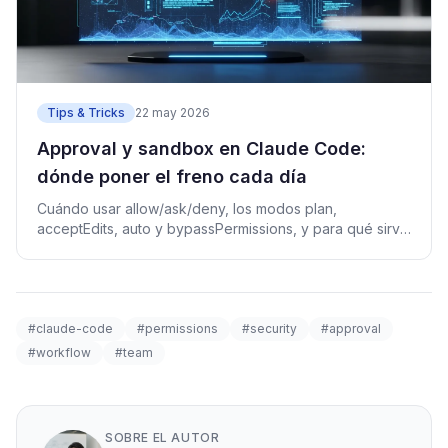
Tips & Tricks
22 may 2026
Approval y sandbox en Claude Code:
dónde poner el freno cada día
Cuándo usar allow/ask/deny, los modos plan,
acceptEdits, auto y bypassPermissions, y para qué sirve
el sandbox, con criterio práctico.
#claude-code
#permissions
#security
#approval
#workflow
#team
SOBRE EL AUTOR