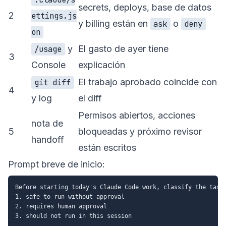
secrets, deploys, base de datos
2
ettings.js
y billing están en
o
ask
deny
on
y
El gasto de ayer tiene
/usage
3
Console
explicación
El trabajo aprobado coincide con
git diff
4
y log
el diff
Permisos abiertos, acciones
nota de
5
bloqueadas y próximo revisor
handoff
están escritos
Prompt breve de inicio:
Before starting today's Claude Code work, classify the task 
1. safe to run without approval

2. requires human approval

3. should not run in this session
