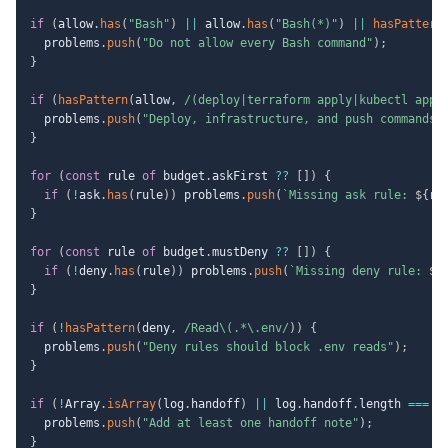
if
(
allow
.
has
(
"Bash"
)
||
 allow
.
has
(
"Bash(*)"
)
||
hasPattern
  problems
.
push
(
"Do not allow every Bash command"
)
;
}
if
(
hasPattern
(
allow
,
/
(deploy|terraform apply|kubectl appl
  problems
.
push
(
"Deploy, infrastructure, and push commands 
}
for
(
const
 rule 
of
 budget
.
askFirst 
??
[
]
)
{
if
(
!
ask
.
has
(
rule
)
)
 problems
.
push
(
`
Missing ask rule: 
${
ru
}
for
(
const
 rule 
of
 budget
.
mustDeny 
??
[
]
)
{
if
(
!
deny
.
has
(
rule
)
)
 problems
.
push
(
`
Missing deny rule: 
${
}
if
(
!
hasPattern
(
deny
,
/
Read\(.*\.env
/
)
)
{
  problems
.
push
(
"Deny rules should block .env reads"
)
;
}
if
(
!
Array
.
isArray
(
log
.
handoff
)
||
 log
.
handoff
.
length 
===
0
  problems
.
push
(
"Add at least one handoff note"
)
;
}