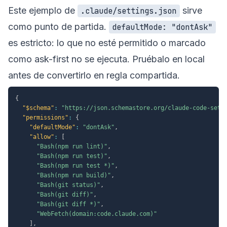
Este ejemplo de
sirve
.claude/settings.json
como punto de partida.
defaultMode: "dontAsk"
es estricto: lo que no esté permitido o marcado
como ask-first no se ejecuta. Pruébalo en local
antes de convertirlo en regla compartida.
{
"$schema"
:
"https://json.schemastore.org/claude-code-sett
"permissions"
:
{
"defaultMode"
:
"dontAsk"
,
"allow"
:
[
"Bash(npm run lint)"
,
"Bash(npm run test)"
,
"Bash(npm run test *)"
,
"Bash(npm run build)"
,
"Bash(git status)"
,
"Bash(git diff)"
,
"Bash(git diff *)"
,
"WebFetch(domain:code.claude.com)"
]
,