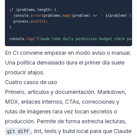
if
(
problems
.
length
)
{
  console
.
error
(
problems
.
map
(
(
problem
)
=>
`
- 
${
problem
}
`
)
.
j
  process
.
exit
(
1
)
;
}
console
.
log
(
"Claude Code daily permission budget check pass
En CI conviene empezar en modo aviso o manual.
Una política demasiado dura el primer día suele
producir atajos.
Cuatro casos de uso
Primero, artículos y documentación. Markdown,
MDX, enlaces internos, CTAs, correcciones y
rutas de imágenes rara vez tocan secretos o
producción. Permite de forma estrecha lecturas,
, lint, tests y build local para que Claude
git diff