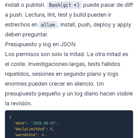
install o publish.
puede pasar de diff
Bash(git *)
a push. Lectura, lint, test y build pueden ir
estrechos en
; install, push, deploy y apply
allow
deben preguntar.
Presupuesto y log en JSON
Los permisos son solo la mitad. La otra mitad es
el coste. Investigaciones largas, tests fallidos
repetidos, sesiones en segundo plano y logs
enormes pueden crecer en silencio. Un
presupuesto pequeño y un log diario hacen visible
la revisión.
{
"date"
:
"2026-06-03"
,
"dailyLimitUsd"
:
6
,
"warnAtUsd"
:
4
,