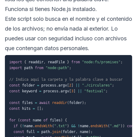
Funciona si tienes Node.js instalado.
Este script solo busca en el nombre y el contenido
de los archivos; no envía nada al exterior. Lo
puedes usar con seguridad incluso con archivos
que contengan datos personales.
import
{
 readdir
,
 readFile 
}
from
"node:fs/promises"
;
import
 path 
from
"node:path"
;
// Indica aquí la carpeta y la palabra clave a buscar
const
 folder 
=
 process
.
argv
[
2
]
||
"./circulares"
;
const
 keyword 
=
 process
.
argv
[
3
]
||
"festival"
;
const
 files 
=
await
readdir
(
folder
)
;
const
 hits 
=
[
]
;
for
(
const
 name 
of
 files
)
{
if
(
!
name
.
endsWith
(
".txt"
)
&&
!
name
.
endsWith
(
".md"
)
)
cont
const
 full 
=
 path
.
join
(
folder
,
 name
)
;