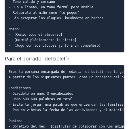
- Tono cálido y cercano

- 3 o 4 líneas, en tono formal pero amable

- Refiérete al niño como "tu peque"

- Sin exagerar los elogios, basándote en hechos

Notas:

- 【Comió todo el almuerzo】

- 【Durmió plácidamente la siesta】

Para el borrador del boletín:
Eres la persona encargada de redactar el boletín de la guard
A partir de los siguientes puntos, crea un borrador del bole
Condiciones:

- Divídelo en unos 3 encabezados

- Unas 500-600 palabras en total

- Evita la jerga; usa palabras que entiendan las familias

- Pon en viñetas la fecha de las actividades y el material

Puntos:

- Objetivo del mes: 【disfrutar de colaborar con los amigos】