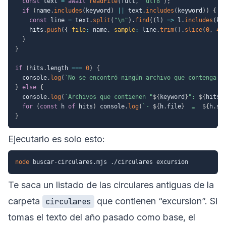
const
 text 
=
await
readFile
(
full
,
"utf8"
)
;
if
(
name
.
includes
(
keyword
)
||
 text
.
includes
(
keyword
)
)
{
const
 line 
=
 text
.
split
(
"\n"
)
.
find
(
(
l
)
=>
 l
.
includes
(
ke
    hits
.
push
(
{
file
:
 name
,
sample
:
 line
.
trim
(
)
.
slice
(
0
,
40
}
}
if
(
hits
.
length 
===
0
)
{
  console
.
log
(
`
No se encontró ningún archivo que contenga "
}
else
{
  console
.
log
(
`
Archivos que contienen "
${
keyword
}
": 
${
hits
.
for
(
const
 h 
of
 hits
)
 console
.
log
(
`
- 
${
h
.
file
}
  …  
${
h
.
sa
}
Ejecutarlo es solo esto:
node
Te saca un listado de las circulares antiguas de la
carpeta
que contienen “excursion”. Si
circulares
tomas el texto del año pasado como base, el