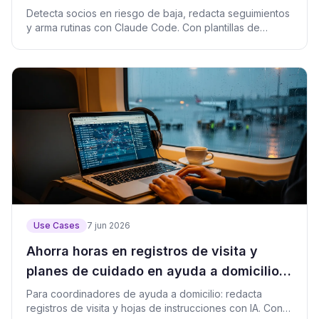
Detecta socios en riesgo de baja, redacta seguimientos
y arma rutinas con Claude Code. Con plantillas de
prompt y script de verificación.
Use Cases
7 jun 2026
Ahorra horas en registros de visita y
planes de cuidado en ayuda a domicilio
con Claude Code
Para coordinadores de ayuda a domicilio: redacta
registros de visita y hojas de instrucciones con IA. Con