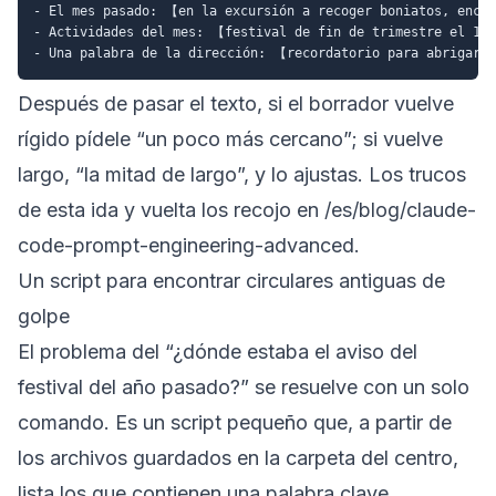
- El mes pasado: 【en la excursión a recoger boniatos, encan
- Actividades del mes: 【festival de fin de trimestre el 10 
Después de pasar el texto, si el borrador vuelve
rígido pídele “un poco más cercano”; si vuelve
largo, “la mitad de largo”, y lo ajustas. Los trucos
de esta ida y vuelta los recojo en
/es/blog/claude-
code-prompt-engineering-advanced
.
Un script para encontrar circulares antiguas de
golpe
El problema del “¿dónde estaba el aviso del
festival del año pasado?” se resuelve con un solo
comando. Es un script pequeño que, a partir de
los archivos guardados en la carpeta del centro,
lista los que contienen una palabra clave.