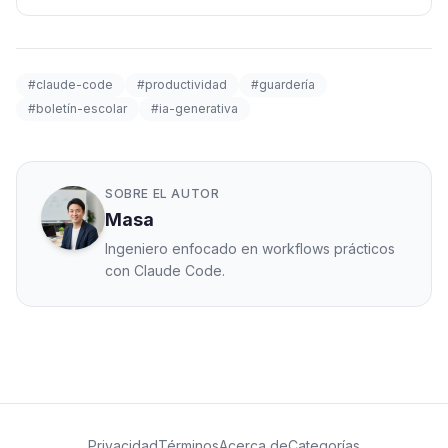
prompt y script de verificación.
#claude-code
#productividad
#guardería
#boletín-escolar
#ia-generativa
SOBRE EL AUTOR
Masa
Ingeniero enfocado en workflows prácticos
con Claude Code.
Privacidad
Términos
Acerca de
Categorías