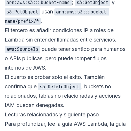
;
y
arn:aws:s3:::bucket-name
s3:GetObject
usan
s3:PutObject
arn:aws:s3:::bucket-
.
name/prefix/*
El tercero es añadir condiciones IP a roles de
Lambda sin entender llamadas entre servicios.
puede tener sentido para humanos
aws:SourceIp
o APIs públicas, pero puede romper flujos
internos de AWS.
El cuarto es probar solo el éxito. También
confirma que
, buckets no
s3:DeleteObject
relacionados, tablas no relacionadas y acciones
IAM quedan denegadas.
Lecturas relacionadas y siguiente paso
Para profundizar, lee la
guía AWS Lambda
, la
guía