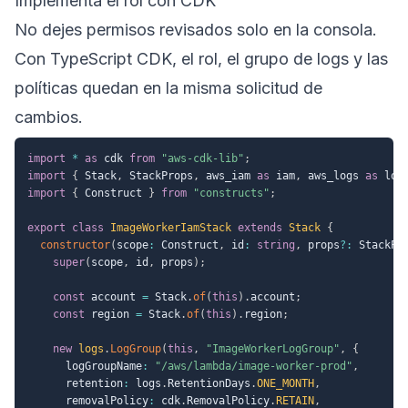
Implementa el rol con CDK
No dejes permisos revisados solo en la consola.
Con TypeScript CDK, el rol, el grupo de logs y las
políticas quedan en la misma solicitud de
cambios.
import
*
as
 cdk 
from
"aws-cdk-lib"
;
import
{
 Stack
,
 StackProps
,
 aws_iam 
as
 iam
,
 aws_logs 
as
 log
import
{
 Construct 
}
from
"constructs"
;
export
class
ImageWorkerIamStack
extends
Stack
{
constructor
(
scope
:
 Construct
,
 id
:
string
,
 props
?
:
 StackPr
super
(
scope
,
 id
,
 props
)
;
const
 account 
=
 Stack
.
of
(
this
)
.
account
;
const
 region 
=
 Stack
.
of
(
this
)
.
region
;
new
logs
.
LogGroup
(
this
,
"ImageWorkerLogGroup"
,
{
      logGroupName
:
"/aws/lambda/image-worker-prod"
,
      retention
:
 logs
.
RetentionDays
.
ONE_MONTH
,
      removalPolicy
:
 cdk
.
RemovalPolicy
.
RETAIN
,