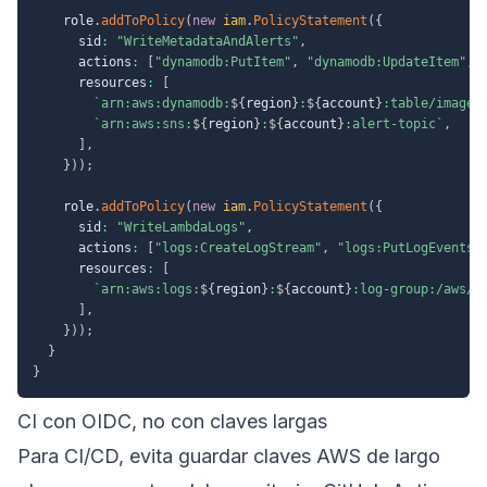
    role
.
addToPolicy
(
new
iam
.
PolicyStatement
(
{
      sid
:
"WriteMetadataAndAlerts"
,
      actions
:
[
"dynamodb:PutItem"
,
"dynamodb:UpdateItem"
,
      resources
:
[
`
arn:aws:dynamodb:
${
region
}
:
${
account
}
:table/image-
`
arn:aws:sns:
${
region
}
:
${
account
}
:alert-topic
`
,
]
,
}
)
)
;
    role
.
addToPolicy
(
new
iam
.
PolicyStatement
(
{
      sid
:
"WriteLambdaLogs"
,
      actions
:
[
"logs:CreateLogStream"
,
"logs:PutLogEvents"
      resources
:
[
`
arn:aws:logs:
${
region
}
:
${
account
}
:log-group:/aws/l
]
,
}
)
)
;
}
}
CI con OIDC, no con claves largas
Para CI/CD, evita guardar claves AWS de largo