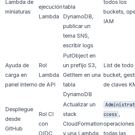
Lambda de
todos los
ejecución
tabla
miniaturas
buckets, ope
Lambda
DynamoDB,
IAM
publicar un
tema SNS,
escribir logs
PutObject en
Ayuda de
Rol
un prefijo S3,
List de todo 
carga en
Lambda
GetItem en una
bucket, gest
panel interno
de API
tabla
de claves K
DynamoDB
Actualizar un
Administra
Despliegue
Rol CI
stack
,
ccess
desde
con
CloudFormation
operaciones
GitHub
OIDC
y una Lambda
todas las