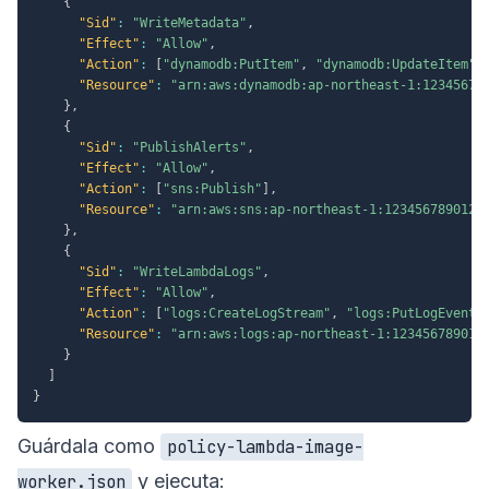
{
"Sid"
:
"WriteMetadata"
,
"Effect"
:
"Allow"
,
"Action"
:
[
"dynamodb:PutItem"
,
"dynamodb:UpdateItem"
]
"Resource"
:
"arn:aws:dynamodb:ap-northeast-1:12345678
}
,
{
"Sid"
:
"PublishAlerts"
,
"Effect"
:
"Allow"
,
"Action"
:
[
"sns:Publish"
]
,
"Resource"
:
"arn:aws:sns:ap-northeast-1:123456789012:
}
,
{
"Sid"
:
"WriteLambdaLogs"
,
"Effect"
:
"Allow"
,
"Action"
:
[
"logs:CreateLogStream"
,
"logs:PutLogEvents
"Resource"
:
"arn:aws:logs:ap-northeast-1:123456789012
}
]
}
Guárdala como
policy-lambda-image-
y ejecuta:
worker.json