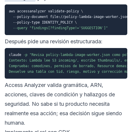
aws accessanalyzer validate-policy 
\
  --policy-document file://policy-lambda-image-worker.json 
  --policy-type IDENTITY_POLICY 
\
--query
"findings[?findingType!='SUGGESTION']"
Después pide una revisión estructurada:
claude 
-p
"Revisa policy-lambda-image-worker.json como polít
Contexto: Lambda lee S3 incoming/, escribe thumbnails/, escr
Comprueba: comodines, permisos de borrado, Resource demasiad
Devuelve una tabla con Sid, riesgo, motivo y corrección más
Access Analyzer valida gramática, ARN,
acciones, claves de condición y hallazgos de
seguridad. No sabe si tu producto necesita
realmente esa acción; esa decisión sigue siendo
humana.