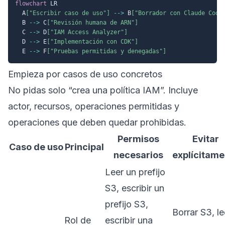
flowchart
 LR

  A
["Escribir caso de uso"]
-->
 B
["Borrador con Claude Code
  B 
-->
 C
["Revisión humana de ARN"]
  C 
-->
 D
["IAM Access Analyzer"]
  D 
-->
 E
["Implementación con CDK"]
  E 
-->
 F
["Pruebas permitidas y denegadas"]
Empieza por casos de uso concretos
No pidas solo “crea una política IAM”. Incluye
actor, recursos, operaciones permitidas y
operaciones que deben quedar prohibidas.
Permisos
Evitar
Caso de uso
Principal
necesarios
explícitame
Leer un prefijo
S3, escribir un
prefijo S3,
Borrar S3, le
Rol de
escribir una