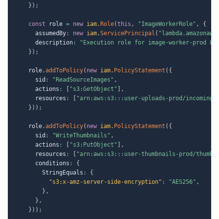
}
)
;
const
 role 
=
new
iam
.
Role
(
this
,
"ImageWorkerRole"
,
{
      assumedBy
:
new
iam
.
ServicePrincipal
(
"lambda.amazonaws
      description
:
"Execution role for image-worker-prod La
}
)
;
    role
.
addToPolicy
(
new
iam
.
PolicyStatement
(
{
      sid
:
"ReadSourceImages"
,
      actions
:
[
"s3:GetObject"
]
,
      resources
:
[
"arn:aws:s3:::user-uploads-prod/incoming/
}
)
)
;
    role
.
addToPolicy
(
new
iam
.
PolicyStatement
(
{
      sid
:
"WriteThumbnails"
,
      actions
:
[
"s3:PutObject"
]
,
      resources
:
[
"arn:aws:s3:::user-thumbnails-prod/thumbn
      conditions
:
{
        StringEquals
:
{
"s3:x-amz-server-side-encryption"
:
"AES256"
,
}
,
}
,
}
)
)
;