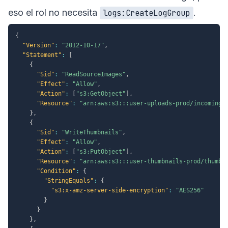
eso el rol no necesita
.
logs:CreateLogGroup
{
"Version"
:
"2012-10-17"
,
"Statement"
:
[
{
"Sid"
:
"ReadSourceImages"
,
"Effect"
:
"Allow"
,
"Action"
:
[
"s3:GetObject"
]
,
"Resource"
:
"arn:aws:s3:::user-uploads-prod/incoming/
}
,
{
"Sid"
:
"WriteThumbnails"
,
"Effect"
:
"Allow"
,
"Action"
:
[
"s3:PutObject"
]
,
"Resource"
:
"arn:aws:s3:::user-thumbnails-prod/thumbn
"Condition"
:
{
"StringEquals"
:
{
"s3:x-amz-server-side-encryption"
:
"AES256"
}
}
}
,