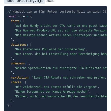
aus.
node briefing.mjs
// Wandelt die in fünf Felder sortierte Notiz in einen Clau
const
 note 
=
{
facts
:
[
"Auf dem Handy bricht der CTA nicht um und passt sauber
"Die Gumroad-Produkt-URL ist auf die aktuelle Version u
"Die meistgelesenen Artikel haben Einsteiger-Suchintent
]
,
decisions
:
[
"Das kostenlose PDF wird der primäre Weg"
,
"Nur Leser, die bei Einstellung oder Berechtigung hänge
]
,
unknowns
:
[
"Welche Sprachversion die niedrigste CTA-Klickrate hat"
]
,
nextAction
:
"Einen CTA-Absatz neu schreiben und prüfen, o
checks
:
[
"Die Zeichenzahl des Textes erfüllt die Vorgabe"
,
"Einen Screenshot der Handy-Anzeige machen"
,
"Prüfen, ob h1 und kanonische URL der veröffentlichten 
]
,
}
;