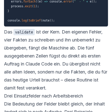
  errors
.
forEach
(
(
e
)
=>
 console
.
error
(
"  - "
+
 e
)
)
;
  process
.
exit
(
1
)
;
}
console
.
log
(
toBrief
(
note
)
)
;
Das
ist der Kern. Den eigenen Fehler,
validate
vier Fakten zu schreiben und ihn unbemerkt zu
übergeben, fängt die Maschine ab. Die fünf
ausgegebenen Zeilen fügst du direkt als ersten
Auftrag in Claude Code ein. Du übergibst nicht
alle alten Ideen, sondern nur die Fakten, die du für
das heutige Urteil brauchst – diese Routine ist
damit fest verankert.
Drei Einsatzfelder nach Arbeitsbereich
Die Bedeutung der Felder bleibt gleich, der Inhalt
ändert sich je nach Aufgabe. Drei Beispiele.