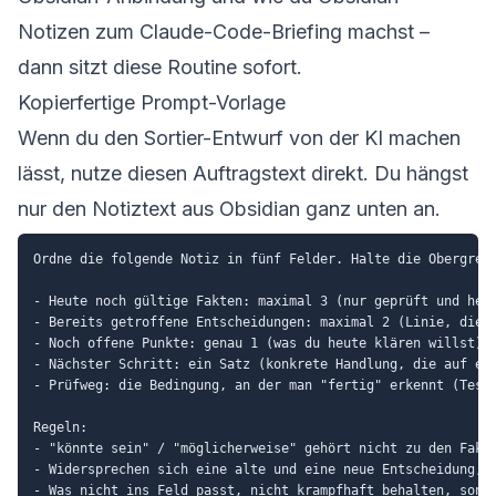
Notizen zum Claude-Code-Briefing machst
–
dann sitzt diese Routine sofort.
Kopierfertige Prompt-Vorlage
Wenn du den Sortier-Entwurf von der KI machen
lässt, nutze diesen Auftragstext direkt. Du hängst
nur den Notiztext aus Obsidian ganz unten an.
Ordne die folgende Notiz in fünf Felder. Halte die Obergrenz
- Heute noch gültige Fakten: maximal 3 (nur geprüft und heut
- Bereits getroffene Entscheidungen: maximal 2 (Linie, die n
- Noch offene Punkte: genau 1 (was du heute klären willst)

- Nächster Schritt: ein Satz (konkrete Handlung, die auf ein
- Prüfweg: die Bedingung, an der man "fertig" erkennt (Test,
Regeln:

- "könnte sein" / "möglicherweise" gehört nicht zu den Fakte
- Widersprechen sich eine alte und eine neue Entscheidung, n
- Was nicht ins Feld passt, nicht krampfhaft behalten, sonde