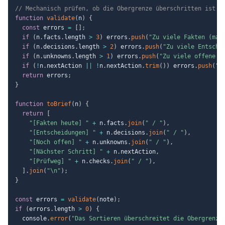
// Mechanisch prüfen, ob die Obergrenze überschritten ist (
function
validate
(
n
)
{
const
 errors 
=
[
]
;
if
(
n
.
facts
.
length 
>
3
)
 errors
.
push
(
"Zu viele Fakten (max
if
(
n
.
decisions
.
length 
>
2
)
 errors
.
push
(
"Zu viele Entsche
if
(
n
.
unknowns
.
length 
>
1
)
 errors
.
push
(
"Zu viele offene P
if
(
!
n
.
nextAction 
||
!
n
.
nextAction
.
trim
(
)
)
 errors
.
push
(
"D
return
 errors
;
}
function
toBrief
(
n
)
{
return
[
"[Fakten heute] "
+
 n
.
facts
.
join
(
" / "
)
,
"[Entscheidungen] "
+
 n
.
decisions
.
join
(
" / "
)
,
"[Noch offen] "
+
 n
.
unknowns
.
join
(
" / "
)
,
"[Nächster Schritt] "
+
 n
.
nextAction
,
"[Prüfweg] "
+
 n
.
checks
.
join
(
" / "
)
,
]
.
join
(
"\n"
)
;
}
const
 errors 
=
validate
(
note
)
;
if
(
errors
.
length 
>
0
)
{
  console
.
error
(
"Das Sortieren überschreitet die Obergrenze