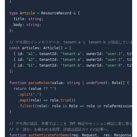
}
type
Article
=
 ResourceRecord 
&
{
  title
:
string
;
  body
:
string
;
}
;
// デモ用のインメモリデータ。tenant-a と tenant-b が混在している。
const
 articles
:
 Article
[
]
=
[
{
 id
:
"a1"
,
 tenantId
:
"tenant-a"
,
 ownerId
:
"user-1"
,
 titl
{
 id
:
"a2"
,
 tenantId
:
"tenant-a"
,
 ownerId
:
"user-2"
,
 titl
{
 id
:
"b1"
,
 tenantId
:
"tenant-b"
,
 ownerId
:
"user-9"
,
 titl
]
;
function
parseRoles
(
value
:
string
|
undefined
)
:
 Role
[
]
{
return
(
value 
??
""
)
.
split
(
","
)
.
map
(
(
role
)
=>
 role
.
trim
(
)
)
.
filter
(
(
role
)
:
 role 
is
 Role 
=>
 role 
in
 rolePermissions
}
// デモ用の認証。本番ではここを JWT 検証やセッション検証に差し替える
// ※「誰か」を確かめる処理。詳細は認証ガイドの記事へ。
function
authenticateForDemo
(
req
:
 Request
,
 _res
:
 Response
,
 