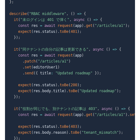
}
;
describe
(
"RBAC middleware"
,
(
)
=>
{
it
(
"未ログインは 401 で弾く"
,
async
(
)
=>
{
const
 res 
=
await
request
(
app
)
.
get
(
"/articles/a1"
)
;
expect
(
res
.
status
)
.
toBe
(
401
)
;
}
)
;
it
(
"同テナントの自分の記事は更新できる"
,
async
(
)
=>
{
const
 res 
=
await
request
(
app
)
.
patch
(
"/articles/a1"
)
.
set
(
editorUser1
)
.
send
(
{
 title
:
"Updated roadmap"
}
)
;
expect
(
res
.
status
)
.
toBe
(
200
)
;
expect
(
res
.
body
.
title
)
.
toBe
(
"Updated roadmap"
)
;
}
)
;
it
(
"役割が同じでも、別テナントの記事は 403"
,
async
(
)
=>
{
const
 res 
=
await
request
(
app
)
.
get
(
"/articles/a1"
)
.
set
(
expect
(
res
.
status
)
.
toBe
(
403
)
;
expect
(
res
.
body
.
reason
)
.
toBe
(
"tenant_mismatch"
)
;
}
)
;