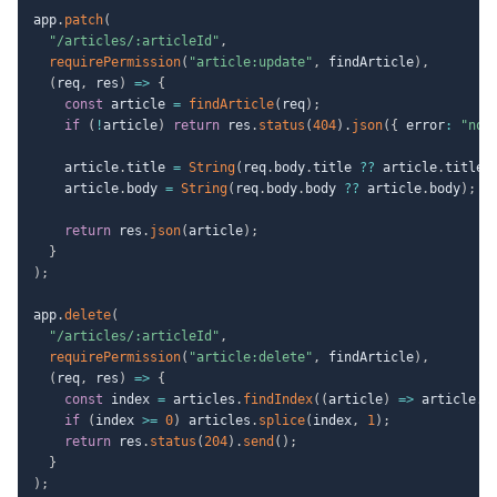
app
.
patch
(
"/articles/:articleId"
,
requirePermission
(
"article:update"
,
 findArticle
)
,
(
req
,
 res
)
=>
{
const
 article 
=
findArticle
(
req
)
;
if
(
!
article
)
return
 res
.
status
(
404
)
.
json
(
{
 error
:
"not
    article
.
title 
=
String
(
req
.
body
.
title 
??
 article
.
title
)
    article
.
body 
=
String
(
req
.
body
.
body 
??
 article
.
body
)
;
return
 res
.
json
(
article
)
;
}
)
;
app
.
delete
(
"/articles/:articleId"
,
requirePermission
(
"article:delete"
,
 findArticle
)
,
(
req
,
 res
)
=>
{
const
 index 
=
 articles
.
findIndex
(
(
article
)
=>
 article
.
i
if
(
index 
>=
0
)
 articles
.
splice
(
index
,
1
)
;
return
 res
.
status
(
204
)
.
send
(
)
;
}
)
;