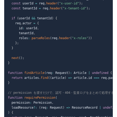
const
 userId 
=
 req
.
header
(
"x-user-id"
)
;
const
 tenantId 
=
 req
.
header
(
"x-tenant-id"
)
;
if
(
userId 
&&
 tenantId
)
{
    req
.
actor 
=
{
      id
:
 userId
,
      tenantId
,
      roles
:
parseRoles
(
req
.
header
(
"x-roles"
)
)
}
;
}
next
(
)
;
}
function
findArticle
(
req
:
 Request
)
:
 Article 
|
undefined
{
return
 articles
.
find
(
(
article
)
=>
 article
.
id 
===
 req
.
para
}
// permission を渡すだけで、認可・404・監査ログをまとめて処理す
function
requirePermission
(
  permission
:
 Permission
,
  loadResource
?
:
(
req
:
 Request
)
=>
 ResourceRecord 
|
undefin
)
{