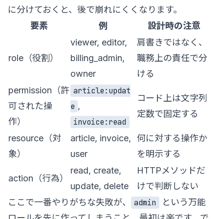
に分けておくと、後で崩れにくくなります。
要素
例
設計時の注意
viewer, editor,
肩書きではなく、
role（役割）
billing_admin,
職務上の責任で分
owner
ける
permission（許
article:updat
コード上は文字列
可された操
,
e
定数で固定する
作）
invoice:read
resource（対
article, invoice,
何に対する操作か
象）
user
を明示する
read, create,
HTTPメソッドだ
action（行為）
update, delete
けで判断しない
ここで一番やりがちな失敗が、
という万能
admin
ロールを先に作ってしまうこと。最初は楽です。で