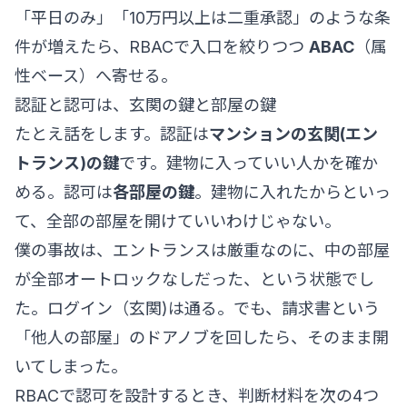
「平日のみ」「10万円以上は二重承認」のような条
件が増えたら、RBACで入口を絞りつつ
ABAC
（属
性ベース）へ寄せる。
認証と認可は、玄関の鍵と部屋の鍵
たとえ話をします。認証は
マンションの玄関(エン
トランス)の鍵
です。建物に入っていい人かを確か
める。認可は
各部屋の鍵
。建物に入れたからといっ
て、全部の部屋を開けていいわけじゃない。
僕の事故は、エントランスは厳重なのに、中の部屋
が全部オートロックなしだった、という状態でし
た。ログイン（玄関)は通る。でも、請求書という
「他人の部屋」のドアノブを回したら、そのまま開
いてしまった。
RBACで認可を設計するとき、判断材料を次の4つ