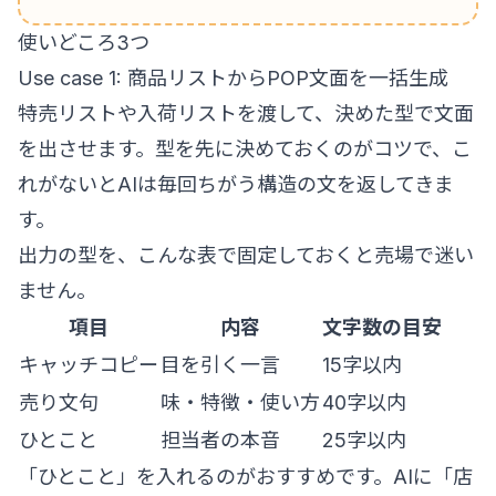
使いどころ3つ
Use case 1: 商品リストからPOP文面を一括生成
特売リストや入荷リストを渡して、決めた型で文面
を出させます。型を先に決めておくのがコツで、こ
れがないとAIは毎回ちがう構造の文を返してきま
す。
出力の型を、こんな表で固定しておくと売場で迷い
ません。
項目
内容
文字数の目安
キャッチコピー
目を引く一言
15字以内
売り文句
味・特徴・使い方
40字以内
ひとこと
担当者の本音
25字以内
「ひとこと」を入れるのがおすすめです。AIに「店