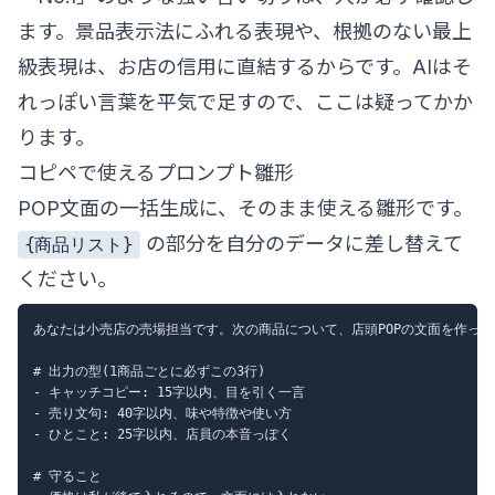
ます。景品表示法にふれる表現や、根拠のない最上
級表現は、お店の信用に直結するからです。AIはそ
れっぽい言葉を平気で足すので、ここは疑ってかか
ります。
コピペで使えるプロンプト雛形
POP文面の一括生成に、そのまま使える雛形です。
の部分を自分のデータに差し替えて
{商品リスト}
ください。
あなたは小売店の売場担当です。次の商品について、店頭POPの文面を作って
# 出力の型(1商品ごとに必ずこの3行)

- キャッチコピー: 15字以内、目を引く一言

- 売り文句: 40字以内、味や特徴や使い方

- ひとこと: 25字以内、店員の本音っぽく

# 守ること
