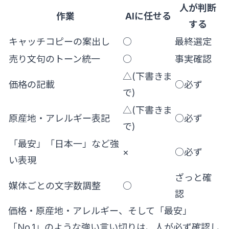
人が判断
作業
AIに任せる
する
キャッチコピーの案出し
○
最終選定
売り文句のトーン統一
○
事実確認
△(下書きま
価格の記載
○必ず
で)
△(下書きま
原産地・アレルギー表記
○必ず
で)
「最安」「日本一」など強
×
○必ず
い表現
ざっと確
媒体ごとの文字数調整
○
認
価格・原産地・アレルギー、そして「最安」
「No.1」のような強い言い切りは、人が必ず確認し