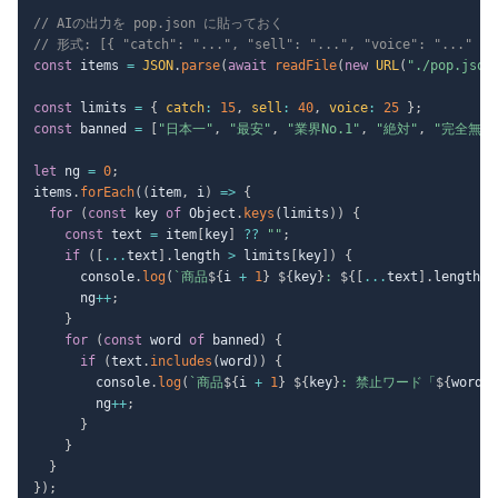
// AIの出力を pop.json に貼っておく
// 形式: [{ "catch": "...", "sell": "...", "voice": "..." },
const
 items 
=
JSON
.
parse
(
await
readFile
(
new
URL
(
"./pop.json
const
 limits 
=
{
catch
:
15
,
sell
:
40
,
voice
:
25
}
;
const
 banned 
=
[
"日本一"
,
"最安"
,
"業界No.1"
,
"絶対"
,
"完全無欠
let
 ng 
=
0
;
items
.
forEach
(
(
item
,
 i
)
=>
{
for
(
const
 key 
of
 Object
.
keys
(
limits
)
)
{
const
 text 
=
 item
[
key
]
??
""
;
if
(
[
...
text
]
.
length 
>
 limits
[
key
]
)
{
      console
.
log
(
`
商品
${
i 
+
1
}
${
key
}
: 
${
[
...
text
]
.
length
}
      ng
++
;
}
for
(
const
 word 
of
 banned
)
{
if
(
text
.
includes
(
word
)
)
{
        console
.
log
(
`
商品
${
i 
+
1
}
${
key
}
: 禁止ワード「
${
word
}
        ng
++
;
}
}
}
}
)
;