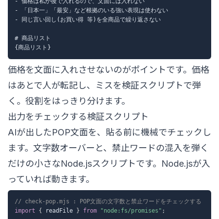
- 価格は私が後で入れるので、文面には入れない

- 「日本一」「最安」など根拠のいる強い表現は使わない

- 同じ言い回し(お買い得 等)を全商品で繰り返さない

# 商品リスト

価格を文面に入れさせないのがポイントです。価格
はあとで人が転記し、ミスを検証スクリプトで弾
く。役割をはっきり分けます。
出力をチェックする検証スクリプト
AIが出したPOP文面を、貼る前に機械でチェックし
ます。文字数オーバーと、禁止ワードの混入を弾く
だけの小さなNode.jsスクリプトです。Node.jsが入
っていれば動きます。
// check-pop.mjs : POP文面の文字数と禁止ワードをチェックする
import
{
 readFile 
}
from
"node:fs/promises"
;