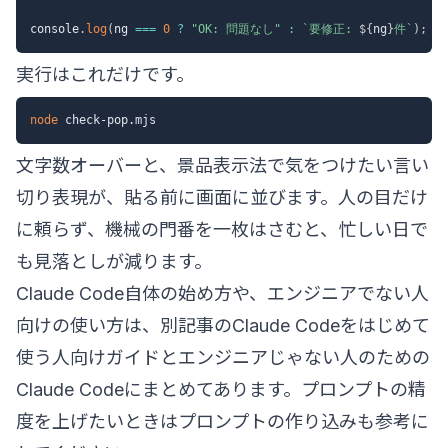
console
.
log
(
ng 
===
0
?
"OK: 問題なし"
:
`
要修正: 
${
ng
}
件
`
)
;
実行はこれだけです。
node
文字数オーバーと、景品表示法で気をつけたい言い
切り表現が、貼る前に画面に並びます。人の目だけ
に頼らず、機械の門番を一枚はさむと、忙しい日で
も見落としが減ります。
Claude Code自体の始め方や、エンジニアでない人
向けの使い方は、別記事の
Claude Codeをはじめて
使う人向けガイド
と
エンジニアじゃない人のための
Claude Code
にまとめてあります。プロンプトの精
度を上げたいときは
プロンプトの作り込み
も参考に