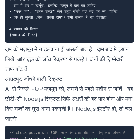
- दाम मैं बाद में डालूँगा, इसलिए मज़मून में दाम मत डालिए

- "नंबर वन", "सबसे सस्ता" जैसे सबूत माँगने वाले बड़े दावे मत कीजिए

- एक ही जुमला (जैसे "सस्ता दाम") सभी सामान में मत दोहराइए

# सामान की लिस्ट

दाम को मज़मून में न डलवाना ही असली बात है। दाम बाद में इंसान
लिखे, और चूक को जाँच स्क्रिप्ट से पकड़े। दोनों की ज़िम्मेदारी
साफ़ बाँट दें।
आउटपुट जाँचने वाली स्क्रिप्ट
AI से निकले POP मज़मून को, लगाने से पहले मशीन से जाँचें। यह
छोटी-सी Node.js स्क्रिप्ट सिर्फ़ अक्षरों की हद पार होना और मना
किए शब्दों का घुस आना पकड़ती है। Node.js इंस्टॉल हो, तो चल
जाएगी।
// check-pop.mjs : POP मज़मून के अक्षर और मना किए शब्द जाँचता है
import
{
 readFile 
}
from
"node:fs/promises"
;