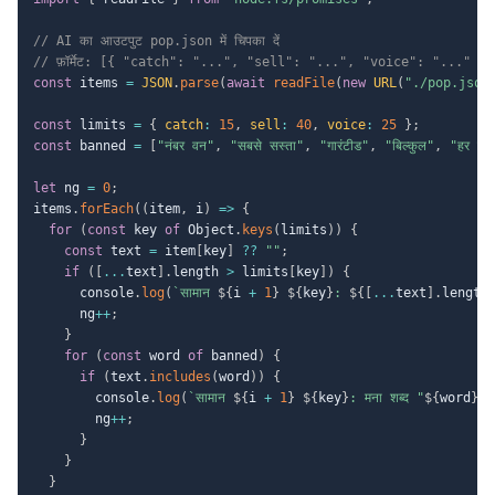
// AI का आउटपुट pop.json में चिपका दें
// फ़ॉर्मेट: [{ "catch": "...", "sell": "...", "voice": "..." }
const
 items 
=
JSON
.
parse
(
await
readFile
(
new
URL
(
"./pop.json
const
 limits 
=
{
catch
:
15
,
sell
:
40
,
voice
:
25
}
;
const
 banned 
=
[
"नंबर वन"
,
"सबसे सस्ता"
,
"गारंटीड"
,
"बिल्कुल"
,
"हर हाल
let
 ng 
=
0
;
items
.
forEach
(
(
item
,
 i
)
=>
{
for
(
const
 key 
of
 Object
.
keys
(
limits
)
)
{
const
 text 
=
 item
[
key
]
??
""
;
if
(
[
...
text
]
.
length 
>
 limits
[
key
]
)
{
      console
.
log
(
`
सामान 
${
i 
+
1
}
${
key
}
: 
${
[
...
text
]
.
length
      ng
++
;
}
for
(
const
 word 
of
 banned
)
{
if
(
text
.
includes
(
word
)
)
{
        console
.
log
(
`
सामान 
${
i 
+
1
}
${
key
}
: मना शब्द "
${
word
}
"
`
        ng
++
;
}
}
}