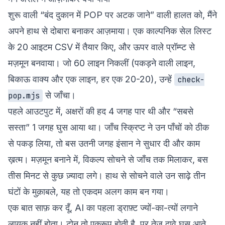
शुरू वाली “बंद दुकान में POP पर अटक जाने” वाली हालत को, मैंने
अपने हाथ से दोबारा बनाकर आज़माया। एक काल्पनिक सेल लिस्ट
के 20 आइटम CSV में तैयार किए, और ऊपर वाले प्रॉम्प्ट से
मज़मून बनवाया। जो 60 लाइन निकलीं (पकड़ने वाली लाइन,
बिकाऊ वाक्य और एक लाइन, हर एक 20-20), उन्हें
check-
से जाँचा।
pop.mjs
पहले आउटपुट में, अक्षरों की हद 4 जगह पार थी और “सबसे
सस्ता” 1 जगह घुस आया था। जाँच स्क्रिप्ट ने उन पाँचों को ठीक
से पकड़ लिया, तो बस उतनी जगह इंसान ने सुधार दी और काम
ख़त्म। मज़मून बनाने में, विकल्प सोचने से जाँच तक मिलाकर, बस
तीस मिनट से कुछ ज़्यादा लगे। हाथ से सोचने वाले उन साढ़े तीन
घंटों के मुक़ाबले, यह तो एकदम अलग काम बन गया।
एक बात साफ़ कर दूँ, AI का पहला ड्राफ़्ट ज्यों-का-त्यों लगाने
लायक नहीं होता। टोन तो एकरूप होती है, पर तेज़ दावे घुस आते