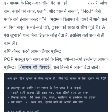
हर माध्यम के लिए अक्षर-सीमा बैठाना
हाँ
सरसरी जाँच
दाम, बनाने की जगह, एलर्जी, और “सबसे सस्ता”, “No.1” जैसे
पक्के दावे इंसान ज़रूर जाँचे। भ्रामक विज्ञापन के दायरे में आने वाले
या बिना सबूत के बड़े-बड़े दावे, दुकान की साख से सीधे जुड़े हैं। AI
ऐसे लुभावने शब्द बिना झिझक जोड़ देता है, इसलिए यहाँ शक से ही
काम लें।
कॉपी-पेस्ट करने लायक तैयार प्रॉम्प्ट
POP मज़मून एक साथ बनाने के लिए, ज्यों-का-त्यों इस्तेमाल लायक
प्रॉम्प्ट।
वाले हिस्से में अपना डेटा डालें।
{सामान की लिस्ट}
आप एक रिटेल दुकान के सेल्स स्टाफ़ हैं। नीचे दिए सामान के लिए दुकान का POP मज़म
# आउटपुट का फ़ॉर्मेट (हर सामान के लिए ज़रूर ये 3 लाइन)

- पकड़ने वाली लाइन: 15 अक्षर तक, नज़र खींचने वाला एक वाक्य

- बिकाऊ वाक्य: 40 अक्षर तक, स्वाद, ख़ासियत या इस्तेमाल का तरीका

- एक लाइन: 25 अक्षर तक, दुकान वाले की असली राय जैसा

# इन बातों का पालन करें
