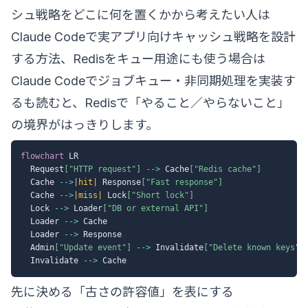
シュ戦略をどこに何を置くかから考えたい人は
Claude Codeで実アプリ向けキャッシュ戦略を設計
する方法
、Redisをキュー用途にも使う場合は
Claude Codeでジョブキュー・非同期処理を実装す
る
も読むと、Redisで「やること／やらないこと」
の境界がはっきりします。
flowchart
 LR

  Request
["HTTP request"]
-->
 Cache
["Redis cache"]
  Cache 
-->
|hit|
 Response
["Fast response"]
  Cache 
-->
|miss|
 Lock
["Short lock"]
  Lock 
-->
 Loader
["DB or external API"]
  Loader 
-->
 Cache

  Loader 
-->
 Response

  Admin
["Update event"]
-->
 Invalidate
["Delete known keys"]
  Invalidate 
-->
先に決める「古さの許容値」を表にする