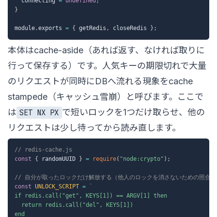
  connecting 
=
undefined
;
}
module
.
exports 
=
{
 getRedis
,
 closeRedis 
}
;
本体はcache-aside（あれば返す、なければ取りに
行って保存する）です。人気キーの期限切れで大量
のリクエストが同時にDBへ流れる現象をcache
stampede（キャッシュ雪崩）と呼びます。ここで
は
で短いロックを1つだけ取らせ、他の
SET NX PX
リクエストは少し待ってから読み直します。
// redis-cache.js
const
{
 randomUUID 
}
=
require
(
"node:crypto"
)
;
// 自分が取ったロックだけ解放する（他人のロックを消さないための照合）
const
UNLOCK_SCRIPT
=
`
if redis.call("get", KEYS[1]) == ARGV[1] then

  return redis.call("del", KEYS[1])

end
