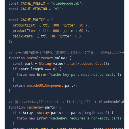
const
CACHE_PREFIX
=
"claudecodelab"
;
const
CACHE_VERSION
=
"v1"
;
const
CACHE_POLICY
=
{
productList
:
{
ttl
:
300
,
jitter
:
30
}
,
productItem
:
{
ttl
:
600
,
jitter
:
60
}
,
dailyStats
:
{
ttl
:
30
,
jitter
:
5
}
,
}
;
// キーの動的部分を正規化（前後空白を削り小文字化し、記号はエスケープ
function
normalizePart
(
value
)
{
const
 part 
=
String
(
value
)
.
trim
(
)
.
toLowerCase
(
)
;
if
(
part
.
length 
===
0
)
{
throw
new
Error
(
"cache key part must not be empty"
)
;
}
return
encodeURIComponent
(
part
)
;
}
// 例: cacheKey(["products","list","ja"]) -> claudecodelab:v
function
cacheKey
(
parts
)
{
if
(
!
Array
.
isArray
(
parts
)
||
 parts
.
length 
===
0
)
{
throw
new
Error
(
"cacheKey requires a non-empty parts ar
}