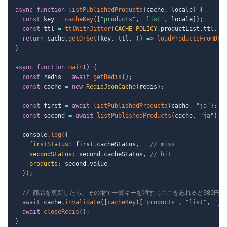
async
function
listPublishedProducts
(
cache
,
 locale
)
{
const
 key 
=
cacheKey
(
[
"products"
,
"list"
,
 locale
]
)
;
const
 ttl 
=
ttlWithJitter
(
CACHE_POLICY
.
productList
.
ttl
,
C
return
 cache
.
getOrSet
(
key
,
 ttl
,
(
)
=>
loadProductsFromDb
(
}
async
function
main
(
)
{
const
 redis 
=
await
getRedis
(
)
;
const
 cache 
=
new
RedisJsonCache
(
redis
)
;
const
 first 
=
await
listPublishedProducts
(
cache
,
"ja"
)
;
const
 second 
=
await
listPublishedProducts
(
cache
,
"ja"
)
;
  console
.
log
(
{
firstStatus
:
 first
.
cacheStatus
,
// miss
secondStatus
:
 second
.
cacheStatus
,
// hit
products
:
 second
.
value
,
}
)
;
// 商品を更新したら、その場で一覧キーを消す（ここを忘れると980円事
await
 cache
.
invalidate
(
[
cacheKey
(
[
"products"
,
"list"
,
"ja
await
closeRedis
(
)
;
}