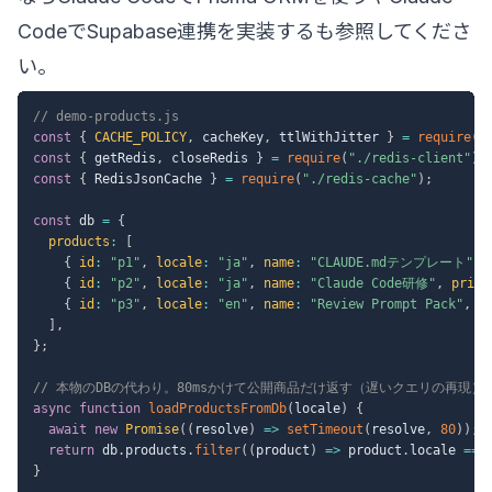
CodeでSupabase連携を実装する
も参照してくださ
い。
// demo-products.js
const
{
CACHE_POLICY
,
 cacheKey
,
 ttlWithJitter 
}
=
require
(
"
const
{
 getRedis
,
 closeRedis 
}
=
require
(
"./redis-client"
)
;
const
{
 RedisJsonCache 
}
=
require
(
"./redis-cache"
)
;
const
 db 
=
{
products
:
[
{
id
:
"p1"
,
locale
:
"ja"
,
name
:
"CLAUDE.mdテンプレート"
,
{
id
:
"p2"
,
locale
:
"ja"
,
name
:
"Claude Code研修"
,
price
{
id
:
"p3"
,
locale
:
"en"
,
name
:
"Review Prompt Pack"
,
p
]
,
}
;
// 本物のDBの代わり。80msかけて公開商品だけ返す（遅いクエリの再現）
async
function
loadProductsFromDb
(
locale
)
{
await
new
Promise
(
(
resolve
)
=>
setTimeout
(
resolve
,
80
)
)
;
return
 db
.
products
.
filter
(
(
product
)
=>
 product
.
locale 
===
}