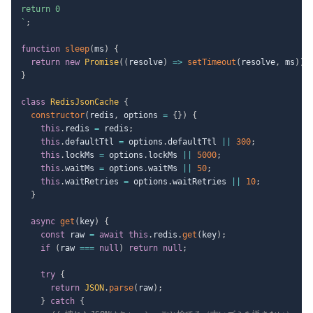
`
;
function
sleep
(
ms
)
{
return
new
Promise
(
(
resolve
)
=>
setTimeout
(
resolve
,
 ms
)
)
;
}
class
RedisJsonCache
{
constructor
(
redis
,
 options 
=
{
}
)
{
this
.
redis 
=
 redis
;
this
.
defaultTtl 
=
 options
.
defaultTtl 
||
300
;
this
.
lockMs 
=
 options
.
lockMs 
||
5000
;
this
.
waitMs 
=
 options
.
waitMs 
||
50
;
this
.
waitRetries 
=
 options
.
waitRetries 
||
10
;
}
async
get
(
key
)
{
const
 raw 
=
await
this
.
redis
.
get
(
key
)
;
if
(
raw 
===
null
)
return
null
;
try
{
return
JSON
.
parse
(
raw
)
;
}
catch
{