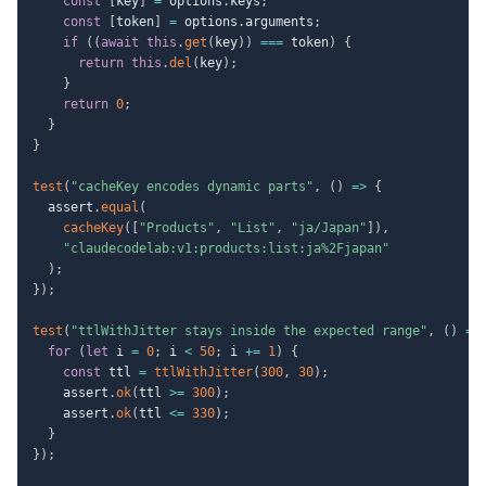
const
[
key
]
=
 options
.
keys
;
const
[
token
]
=
 options
.
arguments
;
if
(
(
await
this
.
get
(
key
)
)
===
 token
)
{
return
this
.
del
(
key
)
;
}
return
0
;
}
}
test
(
"cacheKey encodes dynamic parts"
,
(
)
=>
{
  assert
.
equal
(
cacheKey
(
[
"Products"
,
"List"
,
"ja/Japan"
]
)
,
"claudecodelab:v1:products:list:ja%2Fjapan"
)
;
}
)
;
test
(
"ttlWithJitter stays inside the expected range"
,
(
)
=>
for
(
let
 i 
=
0
;
 i 
<
50
;
 i 
+=
1
)
{
const
 ttl 
=
ttlWithJitter
(
300
,
30
)
;
    assert
.
ok
(
ttl 
>=
300
)
;
    assert
.
ok
(
ttl 
<=
330
)
;
}
}
)
;