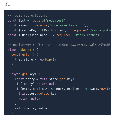
す。
// redis-cache.test.js
const
 test 
=
require
(
"node:test"
)
;
const
 assert 
=
require
(
"node:assert/strict"
)
;
const
{
 cacheKey
,
 ttlWithJitter 
}
=
require
(
"./cache-policy
const
{
 RedisJsonCache 
}
=
require
(
"./redis-cache"
)
;
// Redisの代わりに使うインメモリの偽物。NX/PX/EX/evalだけ最低限ま
class
FakeRedis
{
constructor
(
)
{
this
.
store 
=
new
Map
(
)
;
}
async
get
(
key
)
{
const
 entry 
=
this
.
store
.
get
(
key
)
;
if
(
!
entry
)
return
null
;
if
(
entry
.
expiresAt 
&&
 entry
.
expiresAt 
<=
 Date
.
now
(
)
)
{
this
.
store
.
delete
(
key
)
;
return
null
;
}
return
 entry
.
value
;
}