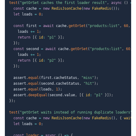
test
(
"getOrSet caches the first loader result"
,
async
(
)
=>
const
 cache 
=
new
RedisJsonCache
(
new
FakeRedis
(
)
)
;
let
 loads 
=
0
;
const
 first 
=
await
 cache
.
getOrSet
(
"products:list"
,
60
,
a
    loads 
+=
1
;
return
[
{
id
:
"p1"
}
]
;
}
)
;
const
 second 
=
await
 cache
.
getOrSet
(
"products:list"
,
60
,
    loads 
+=
1
;
return
[
{
id
:
"p2"
}
]
;
}
)
;
  assert
.
equal
(
first
.
cacheStatus
,
"miss"
)
;
  assert
.
equal
(
second
.
cacheStatus
,
"hit"
)
;
  assert
.
equal
(
loads
,
1
)
;
  assert
.
deepEqual
(
second
.
value
,
[
{
id
:
"p1"
}
]
)
;
}
)
;
test
(
"getOrSet waits instead of running duplicate loaders"
,
const
 cache 
=
new
RedisJsonCache
(
new
FakeRedis
(
)
,
{
waitM
let
 loads 
=
0
;
const
loader
=
async
(
)
=>
{