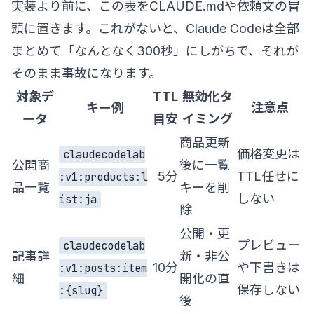
実装より前に、この表をCLAUDE.mdや依頼文の冒
頭に置きます。これがないと、Claude Codeは全部
まとめて「なんとなく300秒」にしがちで、それが
そのまま事故になります。
対象デ
TTL
無効化タ
キー例
注意点
ータ
目安
イミング
商品更新
価格変更は
claudecodelab
公開商
後に一覧
5分
TTL任せに
:v1:products:l
品一覧
キーを削
しない
ist:ja
除
公開・更
プレビュー
claudecodelab
記事詳
新・非公
10分
や下書きは
:v1:posts:item
細
開化の直
保存しない
:{slug}
後