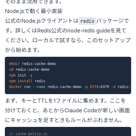
そのまま流用できます。
Node.jsで動く最小実装
公式のNode.jsクライアントは
パッケージで
redis
す。詳しくはRedis公式の
node-redis guide
を見て
ください。ローカルで試すなら、このセットアップ
から始めます。
mkdir
cd
npm
 init 
-y
npm
install
docker
 run 
--name
 redis-cache-demo 
-p
6379
:6379 
-d
まず、キーとTTLを1ファイルに集めます。ここを
分けておくと、あとからClaude Codeが新しい画面
にキャッシュを足すときもルールがぶれません。
// cache-policy.js