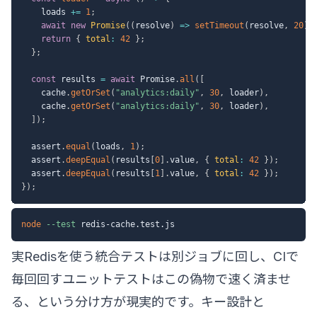
    loads 
+=
1
;
await
new
Promise
(
(
resolve
)
=>
setTimeout
(
resolve
,
20
)
)
return
{
total
:
42
}
;
}
;
const
 results 
=
await
 Promise
.
all
(
[
    cache
.
getOrSet
(
"analytics:daily"
,
30
,
 loader
)
,
    cache
.
getOrSet
(
"analytics:daily"
,
30
,
 loader
)
,
]
)
;
  assert
.
equal
(
loads
,
1
)
;
  assert
.
deepEqual
(
results
[
0
]
.
value
,
{
total
:
42
}
)
;
  assert
.
deepEqual
(
results
[
1
]
.
value
,
{
total
:
42
}
)
;
}
)
;
node
--test
実Redisを使う統合テストは別ジョブに回し、CIで
毎回回すユニットテストはこの偽物で速く済ませ
る、という分け方が現実的です。キー設計と