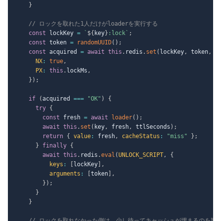
}
// ロックを取れた1人だけがloaderを実行する
const
 lockKey 
=
`
${
key
}
:lock
`
;
const
 token 
=
randomUUID
(
)
;
const
 acquired 
=
await
this
.
redis
.
set
(
lockKey
,
 token
,
{
NX
:
true
,
PX
:
this
.
lockMs
,
}
)
;
if
(
acquired 
===
"OK"
)
{
try
{
const
 fresh 
=
await
loader
(
)
;
await
this
.
set
(
key
,
 fresh
,
 ttlSeconds
)
;
return
{
value
:
 fresh
,
cacheStatus
:
"miss"
}
;
}
finally
{
await
this
.
redis
.
eval
(
UNLOCK_SCRIPT
,
{
keys
:
[
lockKey
]
,
arguments
:
[
token
]
,
}
)
;
}
}
// ロックを取れなかった側は、少し待ってキャッシュが埋まるのを期