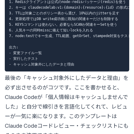
1. Redisクライアントは公式のnode-redisパッケージ(redis)を使う

2. キーは claudecodelab:v1:{domain}:{resource}:{id} の形式にす
3. TTLは対象ごとのポリシー表から選び、10%以内のjitterを足す

4. 更新処理ではDB write成功後に既知の関連キーだけを削除する

5. KEYSコマンドは使わない。必要ならSCANか関連キーSetを使う

6. 人気キーの同時missに備えて短いlockを入れる

7. node:testでキー生成、TTL範囲、getOrSet、stampede対策をテストす
出力:

- 変更ファイル一覧

- 実行したテスト

最後の「キャッシュ対象外にしたデータと理由」を
必ず出させるのがコツです。ここを書かせると、
Claude Codeが「個人情報はキャッシュしませんで
した」と自分で線引きを言語化してくれて、レビュ
ーが一気に楽になります。このテンプレートは
Claude Codeコードレビュー・チェックリスト
にも