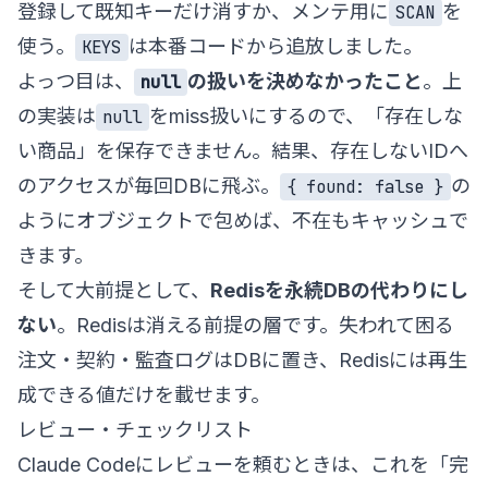
登録して既知キーだけ消すか、メンテ用に
を
SCAN
使う。
は本番コードから追放しました。
KEYS
よっつ目は、
の扱いを決めなかったこと
。上
null
の実装は
をmiss扱いにするので、「存在しな
null
い商品」を保存できません。結果、存在しないIDへ
のアクセスが毎回DBに飛ぶ。
の
{ found: false }
ようにオブジェクトで包めば、不在もキャッシュで
きます。
そして大前提として、
Redisを永続DBの代わりにし
ない
。Redisは消える前提の層です。失われて困る
注文・契約・監査ログはDBに置き、Redisには再生
成できる値だけを載せます。
レビュー・チェックリスト
Claude Codeにレビューを頼むときは、これを「完