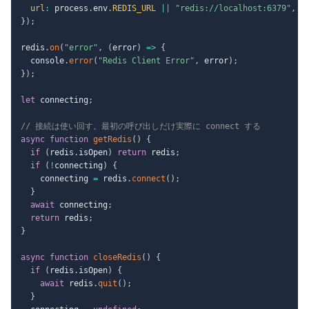
url
:
 process
.
env
.
REDIS_URL
||
"redis://localhost:6379"
,
}
)
;
redis
.
on
(
"error"
,
(
error
)
=>
{
  console
.
error
(
"Redis Client Error"
,
 error
)
;
}
)
;
let
 connecting
;
// 接続は使い回す。最初の呼び出しだけ実際に connect する
async
function
getRedis
(
)
{
if
(
redis
.
isOpen
)
return
 redis
;
if
(
!
connecting
)
{
    connecting 
=
 redis
.
connect
(
)
;
}
await
 connecting
;
return
 redis
;
}
async
function
closeRedis
(
)
{
if
(
redis
.
isOpen
)
{
await
 redis
.
quit
(
)
;
}