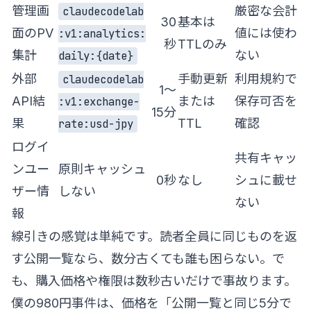
管理画
厳密な会計
claudecodelab
30
基本は
面のPV
値には使わ
:v1:analytics:
秒
TTLのみ
集計
ない
daily:{date}
外部
手動更新
利用規約で
claudecodelab
1〜
API結
または
保存可否を
:v1:exchange-
15分
果
TTL
確認
rate:usd-jpy
ログイ
共有キャッ
ンユー
原則キャッシュ
0秒
なし
シュに載せ
ザー情
しない
ない
報
線引きの感覚は単純です。読者全員に同じものを返
す公開一覧なら、数分古くても誰も困らない。で
も、購入価格や権限は数秒古いだけで事故ります。
僕の980円事件は、価格を「公開一覧と同じ5分で