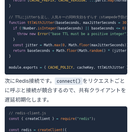
return
[
CACHE_PREFIX
,
CACHE_VERSION
,
...
parts
.
map
(
normali
}
// TTLにjitterを足し、人気キーの同時失効をずらす（stampede予防の
function
ttlWithJitter
(
baseSeconds
,
 maxJitterSeconds 
=
30
)
if
(
!
Number
.
isInteger
(
baseSeconds
)
||
 baseSeconds 
<=
0
)
{
throw
new
Error
(
"base TTL must be a positive integer"
)
;
}
const
 jitter 
=
 Math
.
max
(
0
,
 Math
.
floor
(
maxJitterSeconds
)
)
;
return
 baseSeconds 
+
 Math
.
floor
(
Math
.
random
(
)
*
(
jitter 
+
}
module
.
exports 
=
{
CACHE_POLICY
,
 cacheKey
,
 ttlWithJitter 
}
;
次にRedis接続です。
をリクエストごと
connect()
に呼ぶと接続が競合するので、共有クライアントを
遅延初期化します。
// redis-client.js
const
{
 createClient 
}
=
require
(
"redis"
)
;
const
 redis 
=
createClient
(
{