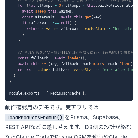
for
(
let
 attempt 
=
0
;
 attempt 
<
this
.
waitRetries
;
 attem
await
sleep
(
this
.
waitMs
)
;
const
 afterWait 
=
await
this
.
get
(
key
)
;
if
(
afterWait 
!==
null
)
{
return
{
value
:
 afterWait
,
cacheStatus
:
"hit-after-
}
}
// それでもダメなら短いTTLで自分も取りに行く（待ち続けて固まら
const
 fallback 
=
await
loader
(
)
;
await
this
.
set
(
key
,
 fallback
,
 Math
.
max
(
5
,
 Math
.
floor
(
tt
return
{
value
:
 fallback
,
cacheStatus
:
"miss-after-time
}
}
module
.
exports 
=
{
 RedisJsonCache 
}
;
動作確認用のデモです。実アプリでは
をPrisma、Supabase、
loadProductsFromDb()
REST APIなどに差し替えます。DB側の設計が絡む
なら
Claude CodeでPrisma ORMを使う
や
Claude