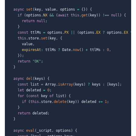
async
set
(
key
,
 value
,
 options 
=
{
}
)
{
if
(
options
.
NX
&&
(
await
this
.
get
(
key
)
)
!==
null
)
{
return
null
;
}
const
 ttlMs 
=
 options
.
PX
||
(
options
.
EX
?
 options
.
EX
*
this
.
store
.
set
(
key
,
{
      value
,
expiresAt
:
 ttlMs 
?
 Date
.
now
(
)
+
 ttlMs 
:
0
,
}
)
;
return
"OK"
;
}
async
del
(
keys
)
{
const
 list 
=
 Array
.
isArray
(
keys
)
?
 keys 
:
[
keys
]
;
let
 deleted 
=
0
;
for
(
const
 key 
of
 list
)
{
if
(
this
.
store
.
delete
(
key
)
)
 deleted 
+=
1
;
}
return
 deleted
;
}
async
eval
(
_script
,
 options
)
{