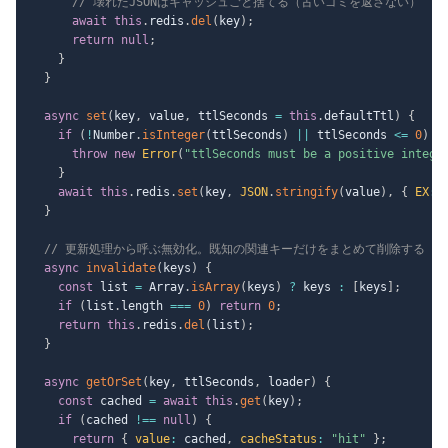
// 壊れたJSONはキャッシュごと捨てる（古いゴミを返さない）
await
this
.
redis
.
del
(
key
)
;
return
null
;
}
}
async
set
(
key
,
 value
,
 ttlSeconds 
=
this
.
defaultTtl
)
{
if
(
!
Number
.
isInteger
(
ttlSeconds
)
||
 ttlSeconds 
<=
0
)
{
throw
new
Error
(
"ttlSeconds must be a positive intege
}
await
this
.
redis
.
set
(
key
,
JSON
.
stringify
(
value
)
,
{
EX
:
 
}
// 更新処理から呼ぶ無効化。既知の関連キーだけをまとめて削除する
async
invalidate
(
keys
)
{
const
 list 
=
 Array
.
isArray
(
keys
)
?
 keys 
:
[
keys
]
;
if
(
list
.
length 
===
0
)
return
0
;
return
this
.
redis
.
del
(
list
)
;
}
async
getOrSet
(
key
,
 ttlSeconds
,
 loader
)
{
const
 cached 
=
await
this
.
get
(
key
)
;
if
(
cached 
!==
null
)
{
return
{
value
:
 cached
,
cacheStatus
:
"hit"
}
;