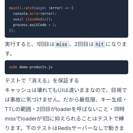
main
(
)
.
catch
(
async
(
error
)
=>
{
  console
.
error
(
error
)
;
await
closeRedis
(
)
;
  process
.
exitCode 
=
1
;
}
)
;
実行すると、1回目は
、2回目は
になりま
miss
hit
す。
node
テストで「消える」を保証する
キャッシュは壊れてもUIは速いままなので、目視で
は事故に気づけません。だから最低限、キー生成・
TTLの範囲・2回目がloaderを呼ばないこと・同時
missでloaderが1回に抑えられることはテストで縛
ります。下のテストはRedisサーバーなしで動きま