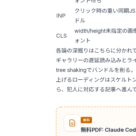
ォント待ち
クリック時の重い同期JS
INP
ドル
width/height未指定
CLS
ォント
各論の深掘りはこちらに分かれ
ギャラリーの遅延読み込みとラ
tree shakingでバンドルを削る
。
上げるローディングは
スケルト
ら、犯人に対応する記事へ進ん
無料
無料PDF: Claude