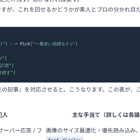
ですが、これを回せるかどうかが素人とプロの分かれ目
)"]
-->
 Pick
["一番赤い指標を1つ"]
"]
計測"]
け残す"]
先の記事」を対応させると、こうなります。この表が、
。
犯人
主な手当て（詳しくは各論
サーバー応答 / フ
画像のサイズ最適化・優先読み込み