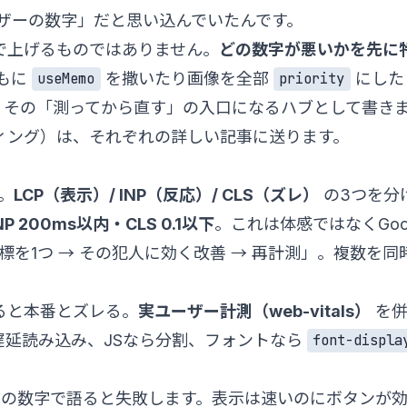
ザーの数字」だと思い込んでいたんです。
で上げるものではありません。
どの数字が悪いかを先に
もに
を撒いたり画像を全部
にした
useMemo
priority
、その「測ってから直す」の入口になるハブとして書き
ィング）は、それぞれの詳しい記事に送ります。
。
LCP（表示）/ INP（反応）/ CLS（ズレ）
の3つを分
NP 200ms以内・CLS 0.1以下
。これは体感ではなくGoo
標を1つ → その犯人に効く改善 → 再計測」。複数を
け見ると本番とズレる。
実ユーザー計測（web-vitals）
を併
遅延読み込み、JSなら分割、フォントなら
font-displa
つの数字で語ると失敗します。表示は速いのにボタンが