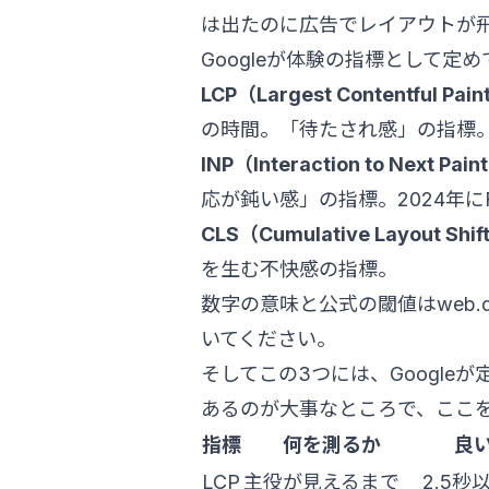
は出たのに広告でレイアウトが
Googleが体験の指標として定
LCP（Largest Contentful Pai
の時間。「待たされ感」の指標
INP（Interaction to Next Pain
応が鈍い感」の指標。2024年
CLS（Cumulative Layout Shif
を生む不快感の指標。
数字の意味と公式の閾値は
web.d
いてください。
そしてこの3つには、Google
あるのが大事なところで、ここ
指標
何を測るか
良
LCP
主役が見えるまで
2.5秒