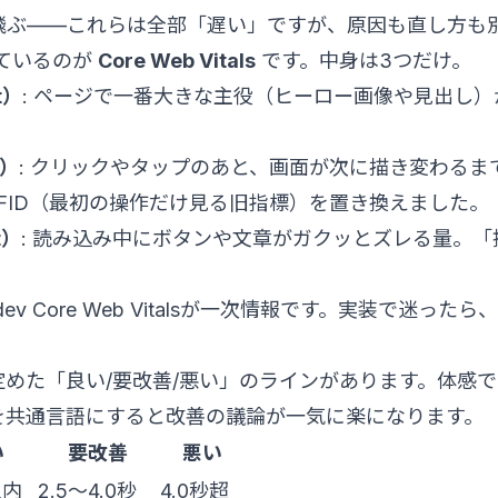
飛ぶ——これらは全部「遅い」ですが、原因も直し方も
めているのが
Core Web Vitals
です。中身は3つだけ。
nt）
: ページで一番大きな主役（ヒーロー画像や見出し
。
t）
: クリックやタップのあと、画面が次に描き変わるま
にFID（最初の操作だけ見る旧指標）を置き換えました。
t）
: 読み込み中にボタンや文章がガクッとズレる量。
ev Core Web Vitals
が一次情報です。実装で迷ったら
が定めた「良い/要改善/悪い」のラインがあります。体感
を共通言語にすると改善の議論が一気に楽になります。
い
要改善
悪い
以内
2.5〜4.0秒
4.0秒超