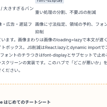
font-display
 / 大きすぎるバン
重い処理の分割、不要JSの削減
の画像・広告・遅延フ
画像に寸法指定、領域の予約、フォ
抑制
ています。画像まわりは
画像のloading=lazyで本文が
イトボックス
。JS削減は
React.lazyとdynamic impo
フォントのチラつきは
font-displayとサブセットで止め
ンスクリーンの実装
です。このハブで「どこが悪いか」
でください。
 Code はじめてのチートシート