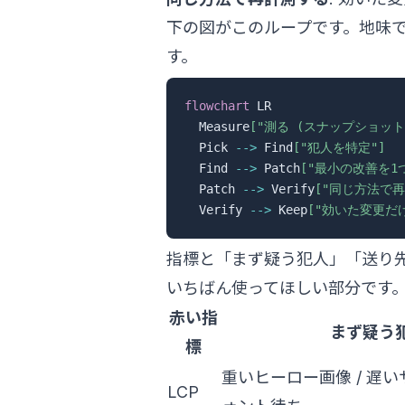
下の図がこのループです。地味
す。
flowchart
 LR

  Measure
["測る (スナップショット
  Pick 
-->
 Find
["犯人を特定"]
  Find 
-->
 Patch
["最小の改善を1つ
  Patch 
-->
 Verify
["同じ方法で再
  Verify 
-->
 Keep
["効いた変更だ
指標と「まず疑う犯人」「送り
いちばん使ってほしい部分です
赤い指
まず疑う
標
重いヒーロー画像 / 遅い
LCP