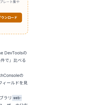
ンプレート集や
ダウンロード
evToolsの
条件で」比べる
onsoleの
てフィールドを見
イブラリ
web-