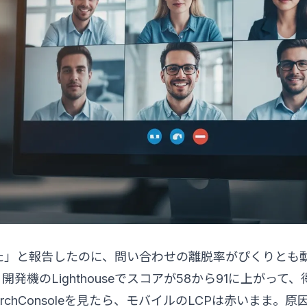
た」と報告したのに、問い合わせの離脱率がぴくりとも
発機のLighthouseでスコアが58から91に上がって
chConsoleを見たら、モバイルのLCPは赤いまま。