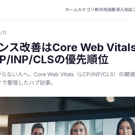
ホーム
カテゴリ
教材
用語集
導入相談
/7)
ス改善はCore Web Vita
/INP/CLSの優先順位
へ。Core Web Vitals（LCP/INP/CLS）の閾値、w
ドで整理したハブ記事。