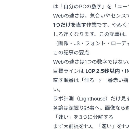
は「自分のPCの数字」を「ユー
Webの速さは、気合いやセンス
1つだけを直す
作業です。やみく
しろ遅くなります。この記事は
（画像・JS・フォント・ローデ
この記事の要点
Webの速さは1つの数字ではない
目標ラインは
LCP 2.5秒以内・I
直す順番は「測る → 一番赤い指
い。
ラボ計測（Lighthouse）だ
各論は深掘り記事へ。画像なら
「速い」を3つに分解する
まず大前提を1つ。「速い」を1