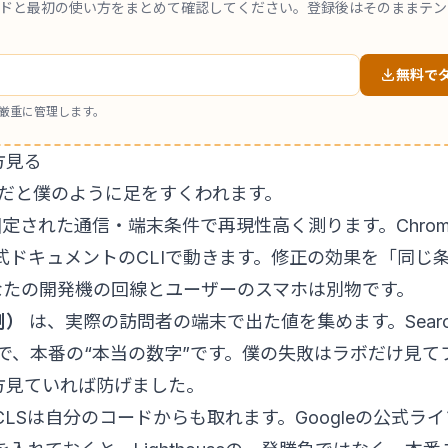
ンドと最初の使い方をまとめて確認してください。登録後はそのままテ
無料で
厳重に管理します。
方見る
けだと僕のように足をすくわれます。
定された通信・端末条件で再現性高く測ります。Chrome D
e公式ドキュメント
のCLIで動きます。修正の効果を「同じ
なたの開発機の回線とユーザーのスマホは別物です。
測）
は、実際の訪問者の端末で出た値を集めます。SearchC
ートが代表で、本番の“本当の数字”です。僕の失敗はラボだけ見
方見ていれば防げました。
/CLSは自分のコードからも取れます。Googleの公式ラ