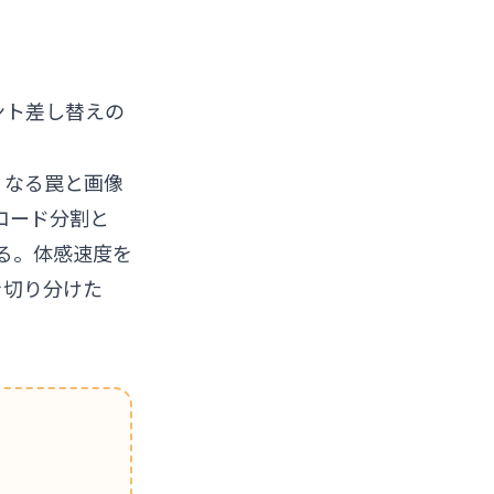
ント差し替えの
遅くなる罠
と
画像
rtでコード分割
と
る
。体感速度を
を切り分けた