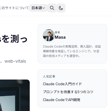
このサイトについて
日本語
著者
lsを測っ
Masa
Claude Codeの実務活用、導入設計、収益
導線改善を検証しているエンジニア。10言
語の技術メディアを運営中。
eb-vitals
人気記事
Claude Code入門ガイド
プロンプトを改善する5つのコツ
Claude CodeでAPI開発