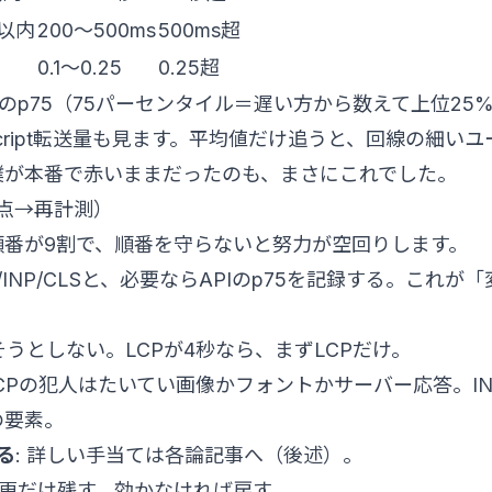
s以内
200〜500ms
500ms超
0.1〜0.25
0.25超
のp75（75パーセンタイル＝遅い方から数えて上位25
Script転送量も見ます。平均値だけ追うと、回線の細い
僕が本番で赤いままだったのも、まさにこれでした。
点→再計測）
順番が9割で、順番を守らないと努力が空回りします。
/INP/CLSと、必要ならAPIのp75を記録する。これが
直そうとしない。LCPが4秒なら、まずLCPだけ。
 LCPの犯人はたいてい画像かフォントかサーバー応答。I
の要素。
る
: 詳しい手当ては各論記事へ（後述）。
変更だけ残す。効かなければ戻す。