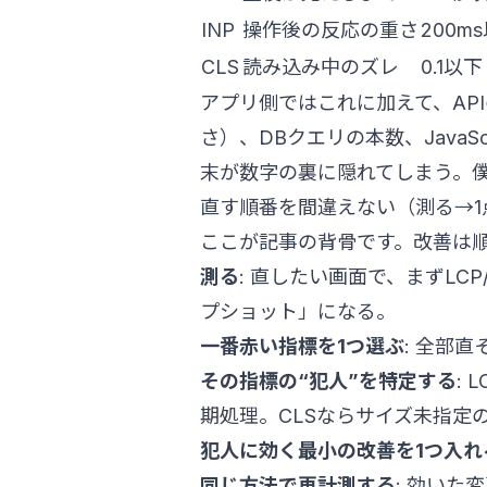
INP
操作後の反応の重さ
200m
CLS
読み込み中のズレ
0.1以下
アプリ側ではこれに加えて、API
さ）、DBクエリの本数、Java
末が数字の裏に隠れてしまう。
直す順番を間違えない（測る→1
ここが記事の背骨です。改善は
測る
: 直したい画面で、まずLCP
プショット」になる。
一番赤い指標を1つ選ぶ
: 全部
その指標の“犯人”を特定する
:
期処理。CLSならサイズ未指定
犯人に効く最小の改善を1つ入れ
同じ方法で再計測する
: 効いた