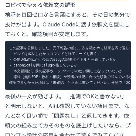
コピペで使える依頼文の雛形
検証を毎回ゼロから言葉にすると、その日の気分で
抜けが出ます。Claude Codeに渡す依頼文を型にし
ておくと、確認項目が安定します。
この記事を公開しました。完了報告の前に、次を確かめて結果を表で返してく
- ビルドは成功したか（コマンドと終了コードも書く）

- 公開URLのh1が、今回のslugの記事タイトルと一致しているか

- canonicalが同じslugを指しているか

- 本文冒頭が、前の記事やトップページの使い回しになっていないか

- 導線（無料PDF・教材・相談）が読者の状況に合った順番で並んでいるか

最後の一文が効きます。「推測でOKと書かない」
と明示しないと、AIは確認していない項目まで、な
んとなく良い顔で「問題なし」と返してきます。依
頼文の組み立て方そのものを底上げしたいなら、
プ
ロンプト設計の応用
も合わせて読んでみてくださ