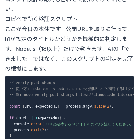
い。
コピペで動く検証スクリプト
ここが今日の本体です。公開URLを取りに行って、
h1が想定のタイトルかどうかを機械的に判定しま
す。Node.js（18以上）だけで動きます。AIの「で
きました」ではなく、このスクリプトの判定を完了
の根拠にします。
// verify-publish.mjs
// 使い方: node verify-publish.mjs <公開URL> "<期待するh1タイ
// 例: node verify-publish.mjs https://claudecode-lab.com
const
[
url
,
 expectedH1
]
=
 process
.
argv
.
slice
(
2
)
;
if
(
!
url 
||
!
expectedH1
)
{
  console
.
error
(
"URLと期待するh1タイトルの2つを渡してください。"
)
  process
.
exit
(
2
)
;
}