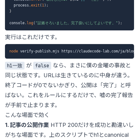
  process
.
exit
(
1
)
;
}
console
.
log
(
"証拠そろいました。完了扱いにしてよいです。"
)
;
実行はこれだけです。
node
 verify-publish.mjs https://claudecode-lab.com/ja/blog/
が
なら、まさに僕の金曜の事故と
h1一致
false
同じ状態です。URLは生きているのに中身が違う。
終了コードが0でないかぎり、公開は「完了」と呼
ばない。これをルールにするだけで、嘘の完了報告
が手前で止まります。
こんな場面で効く
1. 記事の公開作業
HTTP 200だけを成功と勘違いし
がちな場面です。上のスクリプトでh1とcanonical