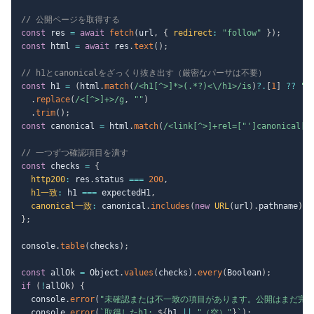
// 公開ページを取得する
const
 res 
=
await
fetch
(
url
,
{
redirect
:
"follow"
}
)
;
const
 html 
=
await
 res
.
text
(
)
;
// h1とcanonicalをざっくり抜き出す（厳密なパーサは不要）
const
 h1 
=
(
html
.
match
(
/
<h1[^>]*>(.*?)<\/h1>
/
is
)
?.
[
1
]
??
""
.
replace
(
/
<[^>]+>
/
g
,
""
)
.
trim
(
)
;
const
 canonical 
=
 html
.
match
(
/
<link[^>]+rel=["']canonical["
// 一つずつ確認項目を潰す
const
 checks 
=
{
http200
:
 res
.
status 
===
200
,
h1一致
:
 h1 
===
 expectedH1
,
canonical一致
:
 canonical
.
includes
(
new
URL
(
url
)
.
pathname
)
,
}
;
console
.
table
(
checks
)
;
const
 allOk 
=
 Object
.
values
(
checks
)
.
every
(
Boolean
)
;
if
(
!
allOk
)
{
  console
.
error
(
"未確認または不一致の項目があります。公開はまだ完了
  console
.
error
(
`
取得したh1: 
${
h1 
||
"（空）"
}
`
)
;