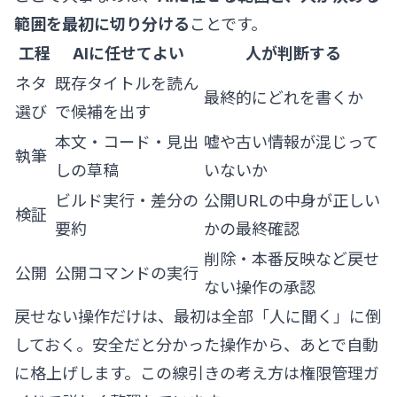
範囲を最初に切り分ける
ことです。
工程
AIに任せてよい
人が判断する
ネタ
既存タイトルを読ん
最終的にどれを書くか
選び
で候補を出す
本文・コード・見出
嘘や古い情報が混じって
執筆
しの草稿
いないか
ビルド実行・差分の
公開URLの中身が正しい
検証
要約
かの最終確認
削除・本番反映など戻せ
公開
公開コマンドの実行
ない操作の承認
戻せない操作だけは、最初は全部「人に聞く」に倒
しておく。安全だと分かった操作から、あとで自動
に格上げします。この線引きの考え方は
権限管理ガ