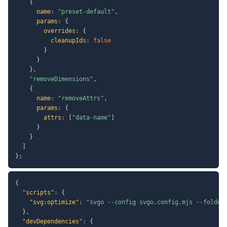
{
name
:
"preset-default"
,
params
:
{
overrides
:
{
cleanupIds
:
false
}
}
}
,
"removeDimensions"
,
{
name
:
"removeAttrs"
,
params
:
{
attrs
:
[
"data-name"
]
}
}
]
}
;
{
"scripts"
:
{
"svg:optimize"
:
"svgo --config svgo.config.mjs --folder
}
,
"devDependencies"
:
{