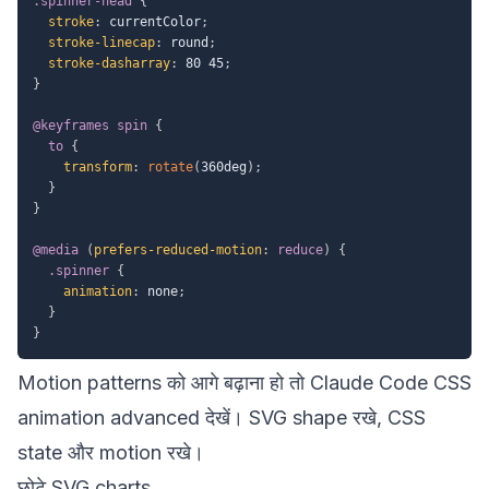
.spinner-head
{
stroke
:
 currentColor
;
stroke-linecap
:
 round
;
stroke-dasharray
:
 80 45
;
}
@keyframes
 spin
{
to
{
transform
:
rotate
(
360deg
)
;
}
}
@media
(
prefers-reduced-motion
:
 reduce
)
{
.spinner
{
animation
:
 none
;
}
}
Motion patterns को आगे बढ़ाना हो तो
Claude Code CSS
animation advanced
देखें। SVG shape रखे, CSS
state और motion रखे।
छोटे SVG charts