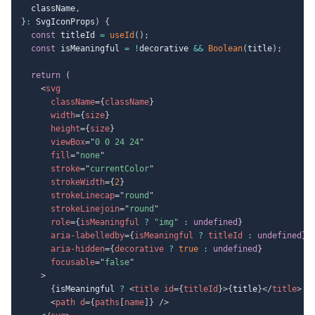
  className
,
}
:
 SvgIconProps
)
{
const
 titleId 
=
useId
(
)
;
const
 isMeaningful 
=
!
decorative 
&&
Boolean
(
title
)
;
return
(
<
svg
className
=
{
className
}
width
=
{
size
}
height
=
{
size
}
viewBox
=
"
0 0 24 24
"
fill
=
"
none
"
stroke
=
"
currentColor
"
strokeWidth
=
{
2
}
strokeLinecap
=
"
round
"
strokeLinejoin
=
"
round
"
role
=
{
isMeaningful 
?
"img"
:
undefined
}
aria-labelledby
=
{
isMeaningful 
?
 titleId 
:
undefined
}
aria-hidden
=
{
decorative 
?
true
:
undefined
}
focusable
=
"
false
"
>
{
isMeaningful 
?
<
title
id
=
{
titleId
}
>
{
title
}
</
title
>
:
<
path
d
=
{
paths
[
name
]
}
/>