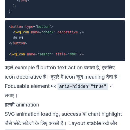
</
svg
>
)
;
}
<
button
type
=
"
button
"
>
<
SvgIcon
name
=
"
check
"
decorative
/>
</
button
>
<
SvgIcon
name
=
"
search
"
title
=
"
खोज
"
/>
पहले example में button text action बताता है, इसलिए
icon decorative है। दूसरे में icon खुद meaning देता है।
Focusable element पर
न
aria-hidden="true"
लगाएं।
हल्की animation
SVG animation loading, success या chart highlight
जैसे छोटे संकेतों के लिए अच्छी है। Layout stable रखें और