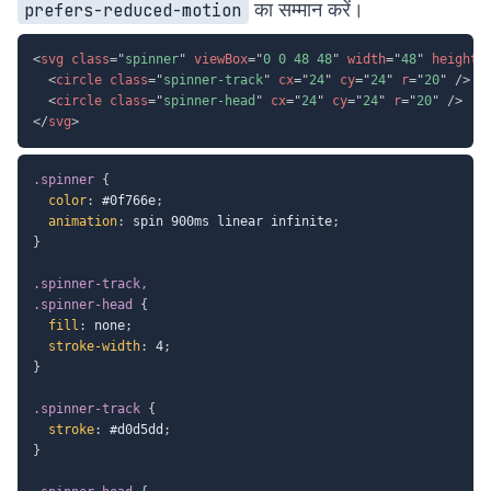
का सम्मान करें।
prefers-reduced-motion
<
svg
class
=
"
spinner
"
viewBox
=
"
0 0 48 48
"
width
=
"
48
"
height
=
<
circle
class
=
"
spinner-track
"
cx
=
"
24
"
cy
=
"
24
"
r
=
"
20
"
/>
<
circle
class
=
"
spinner-head
"
cx
=
"
24
"
cy
=
"
24
"
r
=
"
20
"
/>
</
svg
>
.spinner
{
color
:
 #0f766e
;
animation
:
 spin 900ms linear infinite
;
}
.spinner-track,

.spinner-head
{
fill
:
 none
;
stroke-width
:
 4
;
}
.spinner-track
{
stroke
:
 #d0d5dd
;
}