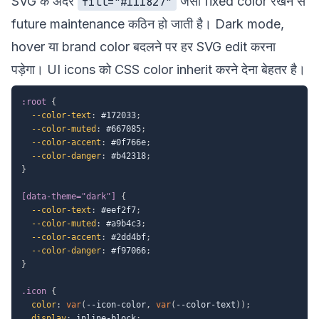
SVG के अंदर
जैसी fixed color रखने से
fill="#111827"
future maintenance कठिन हो जाती है। Dark mode,
hover या brand color बदलने पर हर SVG edit करना
पड़ेगा। UI icons को CSS color inherit करने देना बेहतर है।
:root
{
--color-text
:
 #172033
;
--color-muted
:
 #667085
;
--color-accent
:
 #0f766e
;
--color-danger
:
 #b42318
;
}
[data-theme="dark"]
{
--color-text
:
 #eef2f7
;
--color-muted
:
 #a9b4c3
;
--color-accent
:
 #2dd4bf
;
--color-danger
:
 #f97066
;
}
.icon
{
color
:
var
(
--icon-color
,
var
(
--color-text
)
)
;
display
:
 inline-block
;