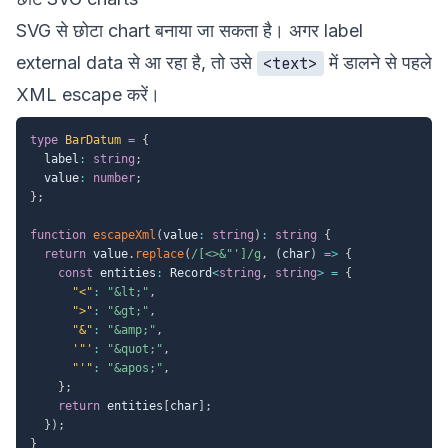
SVG से छोटा chart बनाया जा सकता है। अगर label
external data से आ रहा है, तो उसे
में डालने से पहले
<text>
XML escape करें।
type
BarDatum
=
{
  label
:
string
;
  value
:
number
;
}
;
function
escapeXml
(
value
:
string
)
:
string
{
return
 value
.
replace
(
/
[<>&"']
/
g
,
(
char
)
=>
{
const
 entities
:
 Record
<
string
,
string
>
=
{
"<"
:
"&lt;"
,
">"
:
"&gt;"
,
"&"
:
"&amp;"
,
'"'
:
"&quot;"
,
"'"
:
"&apos;"
,
}
;
return
 entities
[
char
]
;
}
)
;
}