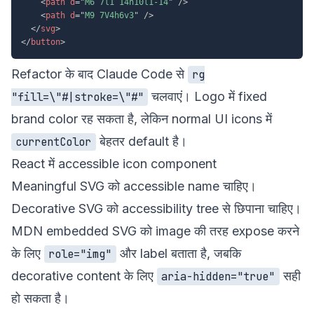
<
path
d
=
"
M6 7l1 14h10l1-14
"
/>
<
path
d
=
"
M9 7V4h6v3
"
/>
</
svg
>
</
button
>
Refactor के बाद Claude Code से
rg
चलवाएं। Logo में fixed
"fill=\"#|stroke=\"#"
brand color रह सकता है, लेकिन normal UI icons में
बेहतर default है।
currentColor
React में accessible icon component
Meaningful SVG को accessible name चाहिए।
Decorative SVG को accessibility tree से छिपाना चाहिए।
MDN embedded SVG को image की तरह expose करने
के लिए
और label बताता है, जबकि
role="img"
decorative content के लिए
सही
aria-hidden="true"
हो सकता है।