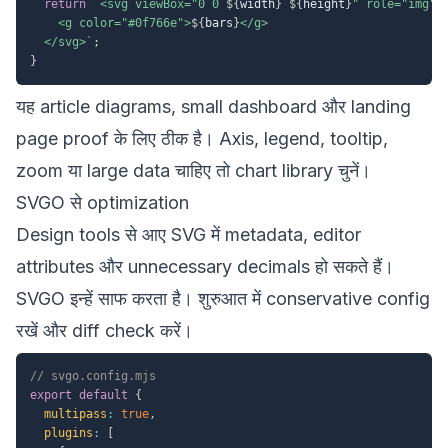
return
`
<svg viewBox="0 0 
${
width
}
${
height
}
" role="img" a
    <g color="#0f766e">
${
bars
}
</g>

  </svg>
`
;
}
यह article diagrams, small dashboard और landing
page proof के लिए ठीक है। Axis, legend, tooltip,
zoom या large data चाहिए तो chart library चुनें।
SVGO से optimization
Design tools से आए SVG में metadata, editor
attributes और unnecessary decimals हो सकते हैं।
SVGO इन्हें साफ करता है। शुरुआत में conservative config
रखें और diff check करें।
// svgo.config.mjs
export
default
{
multipass
:
true
,
plugins
:
[