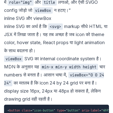
में
और
लगाओ, और ऐसी SVGO
role="img"
title
config जोड़ो जो
न हटाए।”
viewBox
inline SVG और viewBox
inline SVG का अर्थ है कि
markup सीधे HTML या
<svg>
JSX में लिखा जाता है। यह तब अच्छा है जब icon को theme
color, hover state, React props या light animation
के साथ बदलना हो।
SVG का internal coordinate system है।
viewBox
MDN के अनुसार यह
चार
min-x min-y width height
numbers से बनता है। आसान भाषा में,
viewBox="0 0 24
का मतलब है कि icon 24 by 24 grid पर बना है।
24"
display size 16px, 24px या 48px हो सकता है, लेकिन
drawing grid वही रहती है।
<
button
class
=
"
icon-button
"
type
=
"
button
"
aria-label
=
"
खोजें
"
>