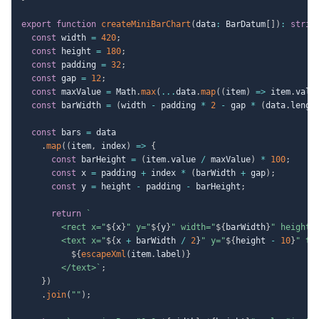
export
function
createMiniBarChart
(
data
:
 BarDatum
[
]
)
:
strin
const
 width 
=
420
;
const
 height 
=
180
;
const
 padding 
=
32
;
const
 gap 
=
12
;
const
 maxValue 
=
 Math
.
max
(
...
data
.
map
(
(
item
)
=>
 item
.
valu
const
 barWidth 
=
(
width 
-
 padding 
*
2
-
 gap 
*
(
data
.
lengt
const
 bars 
=
 data

.
map
(
(
item
,
 index
)
=>
{
const
 barHeight 
=
(
item
.
value 
/
 maxValue
)
*
100
;
const
 x 
=
 padding 
+
 index 
*
(
barWidth 
+
 gap
)
;
const
 y 
=
 height 
-
 padding 
-
 barHeight
;
return
`
        <rect x="
${
x
}
" y="
${
y
}
" width="
${
barWidth
}
" height=
        <text x="
${
x 
+
 barWidth 
/
2
}
" y="
${
height 
-
10
}
" te
${
escapeXml
(
item
.
label
)
}
        </text>
`
;
}
)
.
join
(
""
)
;