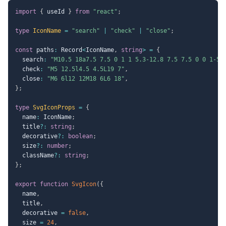
import
{
 useId 
}
from
"react"
;
type
IconName
=
"search"
|
"check"
|
"close"
;
const
 paths
:
 Record
<
IconName
,
string
>
=
{
  search
:
"M10.5 18a7.5 7.5 0 1 1 5.3-12.8 7.5 7.5 0 0 1-5.
  check
:
"M5 12.5l4.5 4.5L19 7"
,
  close
:
"M6 6l12 12M18 6L6 18"
,
}
;
type
SvgIconProps
=
{
  name
:
 IconName
;
  title
?
:
string
;
  decorative
?
:
boolean
;
  size
?
:
number
;
  className
?
:
string
;
}
;
export
function
SvgIcon
(
{
  name
,
  title
,
  decorative 
=
false
,
  size 
=
24
,