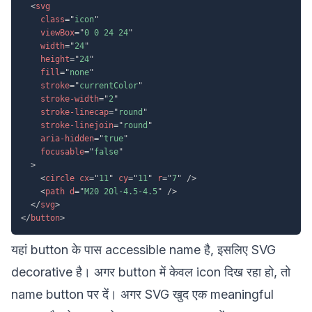
<
svg
class
=
"
icon
"
viewBox
=
"
0 0 24 24
"
width
=
"
24
"
height
=
"
24
"
fill
=
"
none
"
stroke
=
"
currentColor
"
stroke-width
=
"
2
"
stroke-linecap
=
"
round
"
stroke-linejoin
=
"
round
"
aria-hidden
=
"
true
"
focusable
=
"
false
"
>
<
circle
cx
=
"
11
"
cy
=
"
11
"
r
=
"
7
"
/>
<
path
d
=
"
M20 20l-4.5-4.5
"
/>
</
svg
>
</
button
>
यहां button के पास accessible name है, इसलिए SVG
decorative है। अगर button में केवल icon दिख रहा हो, तो
name button पर दें। अगर SVG खुद एक meaningful