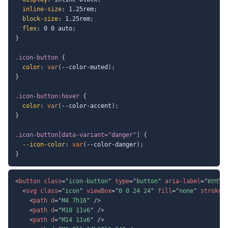
inline-size
:
 1.25rem
;
block-size
:
 1.25rem
;
flex
:
 0 0 auto
;
}
.icon-button
{
color
:
var
(
--color-muted
)
;
}
.icon-button:hover
{
color
:
var
(
--color-accent
)
;
}
.icon-button[data-variant="danger"]
{
--icon-color
:
var
(
--color-danger
)
;
}
<
button
class
=
"
icon-button
"
type
=
"
button
"
aria-label
=
"
हटाएं
"
<
svg
class
=
"
icon
"
viewBox
=
"
0 0 24 24
"
fill
=
"
none
"
stroke
=
<
path
d
=
"
M4 7h16
"
/>
<
path
d
=
"
M10 11v6
"
/>
<
path
d
=
"
M14 11v6
"
/>