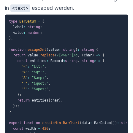
in
escaped werden.
<text>
type
BarDatum
=
{
  label
:
string
;
  value
:
number
;
}
;
function
escapeXml
(
value
:
string
)
:
string
{
return
 value
.
replace
(
/
[<>&"']
/
g
,
(
char
)
=>
{
const
 entities
:
 Record
<
string
,
string
>
=
{
"<"
:
"&lt;"
,
">"
:
"&gt;"
,
"&"
:
"&amp;"
,
'"'
:
"&quot;"
,
"'"
:
"&apos;"
,
}
;
return
 entities
[
char
]
;
}
)
;
}
export
function
createMiniBarChart
(
data
:
 BarDatum
[
]
)
:
strin
const
 width 
=
420
;