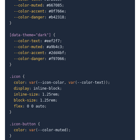
--color-muted
:
 #667085
;
--color-accent
:
 #0f766e
;
--color-danger
:
 #b42318
;
}
[data-theme="dark"]
{
--color-text
:
 #eef2f7
;
--color-muted
:
 #a9b4c3
;
--color-accent
:
 #2dd4bf
;
--color-danger
:
 #f97066
;
}
.icon
{
color
:
var
(
--icon-color
,
var
(
--color-text
)
)
;
display
:
 inline-block
;
inline-size
:
 1.25rem
;
block-size
:
 1.25rem
;
flex
:
 0 0 auto
;
}
.icon-button
{
color
:
var
(
--color-muted
)
;
}