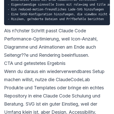
- Eigenstaendige sinnvolle Icons mit role=img und title ausz
- Ein reduced-motion-freundliches Lade-SVG hinzufuegen

- Eine SVGO-Konfiguration hinzufuegen, die viewBox nicht ent
Als n?chster Schritt passt
Claude Code
Performance-Optimierung
, weil Icon-Anzahl,
Diagramme und Animationen am Ende auch
Seitengr??e und Rendering beeinflussen.
CTA und getestetes Ergebnis
Wenn du daraus ein wiederverwendbares Setup
machen willst, nutze die ClaudeCodeLab
Produkte und Templates
oder bringe ein echtes
Repository in eine
Claude Code Schulung und
Beratung
. SVG ist ein guter Einstieg, weil der
Umfang klein ist, aber Design, Accessibility,