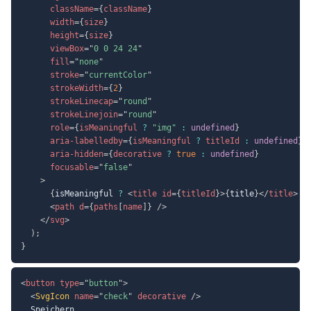
className
=
{
className
}
width
=
{
size
}
height
=
{
size
}
viewBox
=
"
0 0 24 24
"
fill
=
"
none
"
stroke
=
"
currentColor
"
strokeWidth
=
{
2
}
strokeLinecap
=
"
round
"
strokeLinejoin
=
"
round
"
role
=
{
isMeaningful 
?
"img"
:
undefined
}
aria-labelledby
=
{
isMeaningful 
?
 titleId 
:
undefined
}
aria-hidden
=
{
decorative 
?
true
:
undefined
}
focusable
=
"
false
"
>
{
isMeaningful 
?
<
title
id
=
{
titleId
}
>
{
title
}
</
title
>
:
<
path
d
=
{
paths
[
name
]
}
/>
</
svg
>
)
;
}
<
button
type
=
"
button
"
>
<
SvgIcon
name
=
"
check
"
decorative
/>