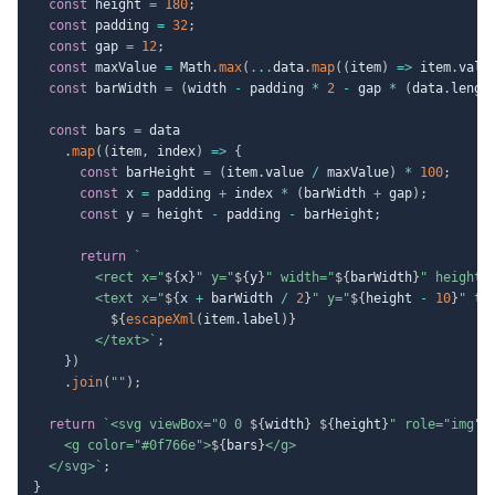
const
 height 
=
180
;
const
 padding 
=
32
;
const
 gap 
=
12
;
const
 maxValue 
=
 Math
.
max
(
...
data
.
map
(
(
item
)
=>
 item
.
valu
const
 barWidth 
=
(
width 
-
 padding 
*
2
-
 gap 
*
(
data
.
lengt
const
 bars 
=
 data

.
map
(
(
item
,
 index
)
=>
{
const
 barHeight 
=
(
item
.
value 
/
 maxValue
)
*
100
;
const
 x 
=
 padding 
+
 index 
*
(
barWidth 
+
 gap
)
;
const
 y 
=
 height 
-
 padding 
-
 barHeight
;
return
`
        <rect x="
${
x
}
" y="
${
y
}
" width="
${
barWidth
}
" height=
        <text x="
${
x 
+
 barWidth 
/
2
}
" y="
${
height 
-
10
}
" te
${
escapeXml
(
item
.
label
)
}
        </text>
`
;
}
)
.
join
(
""
)
;
return
`
<svg viewBox="0 0 
${
width
}
${
height
}
" role="img" 
    <g color="#0f766e">
${
bars
}
</g>

  </svg>
`
;
}