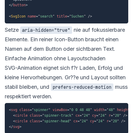
</
button
>
<
SvgIcon
name
=
"
search
"
title
=
"
Suchen
"
/>
Setze
nie auf fokussierbare
aria-hidden="true"
Elemente. Ein reiner Icon-Button braucht einen
Namen auf dem Button oder sichtbaren Text.
Einfache Animation ohne Layoutschaden
SVG-Animation eignet sich f?r Laden, Erfolg und
kleine Hervorhebungen. Gr??e und Layout sollten
stabil bleiben, und
muss
prefers-reduced-motion
respektiert werden.
<
svg
class
=
"
spinner
"
viewBox
=
"
0 0 48 48
"
width
=
"
48
"
height
=
<
circle
class
=
"
spinner-track
"
cx
=
"
24
"
cy
=
"
24
"
r
=
"
20
"
/>
<
circle
class
=
"
spinner-head
"
cx
=
"
24
"
cy
=
"
24
"
r
=
"
20
"
/>
</
svg
>