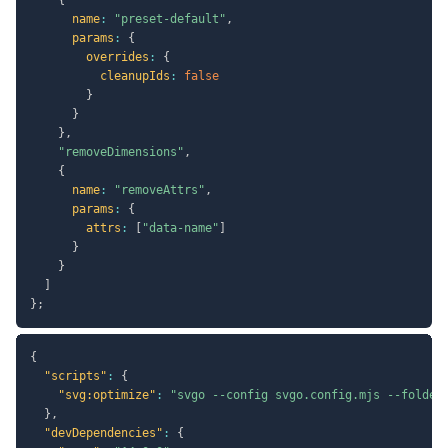
name
:
"preset-default"
,
params
:
{
overrides
:
{
cleanupIds
:
false
}
}
}
,
"removeDimensions"
,
{
name
:
"removeAttrs"
,
params
:
{
attrs
:
[
"data-name"
]
}
}
]
}
;
{
"scripts"
:
{
"svg:optimize"
:
"svgo --config svgo.config.mjs --folder
}
,
"devDependencies"
:
{