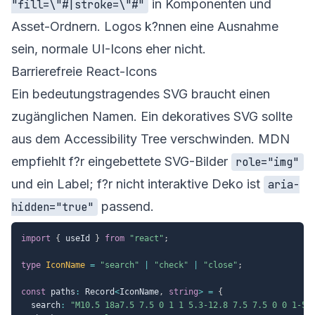
in Komponenten und
"fill=\"#|stroke=\"#"
Asset-Ordnern. Logos k?nnen eine Ausnahme
sein, normale UI-Icons eher nicht.
Barrierefreie React-Icons
Ein bedeutungstragendes SVG braucht einen
zugänglichen Namen. Ein dekoratives SVG sollte
aus dem Accessibility Tree verschwinden. MDN
empfiehlt f?r eingebettete SVG-Bilder
role="img"
und ein Label; f?r nicht interaktive Deko ist
aria-
passend.
hidden="true"
import
{
 useId 
}
from
"react"
;
type
IconName
=
"search"
|
"check"
|
"close"
;
const
 paths
:
 Record
<
IconName
,
string
>
=
{
  search
:
"M10.5 18a7.5 7.5 0 1 1 5.3-12.8 7.5 7.5 0 0 1-5.