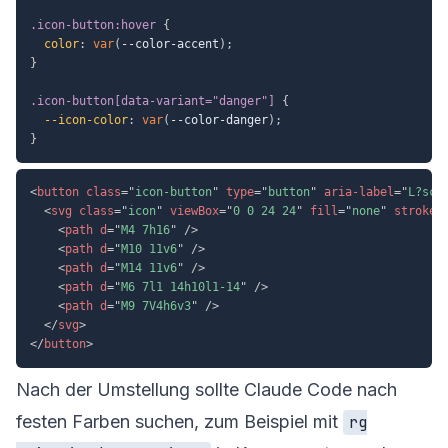
.icon-button:hover
{
color
:
var
(
--color-accent
)
;
}
.icon-button[data-variant="danger"]
{
--icon-color
:
var
(
--color-danger
)
;
}
<
button
class
=
"
icon-button
"
type
=
"
button
"
aria-label
=
"
L?sch
<
svg
class
=
"
icon
"
viewBox
=
"
0 0 24 24
"
fill
=
"
none
"
stroke
=
<
path
d
=
"
M4 7h16
"
/>
<
path
d
=
"
M10 11v6
"
/>
<
path
d
=
"
M14 11v6
"
/>
<
path
d
=
"
M6 7l1 14h10l1-14
"
/>
<
path
d
=
"
M9 7V4h6v3
"
/>
</
svg
>
</
button
>
Nach der Umstellung sollte Claude Code nach
festen Farben suchen, zum Beispiel mit
rg