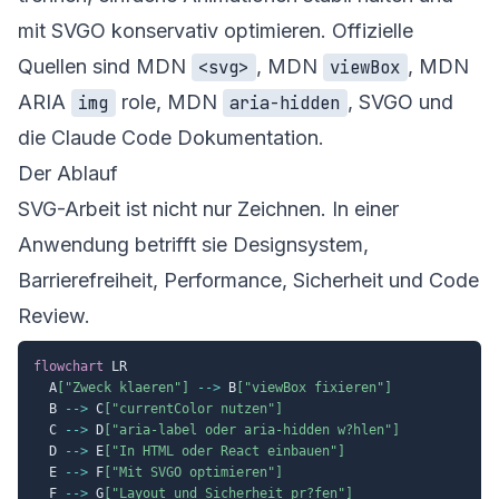
mit SVGO konservativ optimieren. Offizielle
Quellen sind
MDN
,
MDN
,
MDN
<svg>
viewBox
ARIA
role
,
MDN
,
SVGO
und
img
aria-hidden
die
Claude Code Dokumentation
.
Der Ablauf
SVG-Arbeit ist nicht nur Zeichnen. In einer
Anwendung betrifft sie Designsystem,
Barrierefreiheit, Performance, Sicherheit und Code
Review.
flowchart
 LR

  A
["Zweck klaeren"]
-->
 B
["viewBox fixieren"]
  B 
-->
 C
["currentColor nutzen"]
  C 
-->
 D
["aria-label oder aria-hidden w?hlen"]
  D 
-->
 E
["In HTML oder React einbauen"]
  E 
-->
 F
["Mit SVGO optimieren"]
  F 
-->
 G
["Layout und Sicherheit pr?fen"]