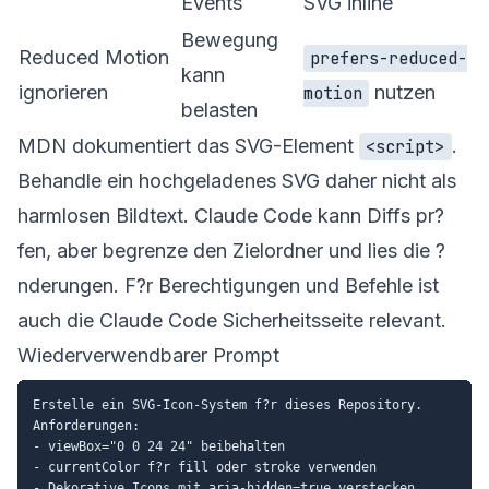
Events
SVG inline
Bewegung
Reduced Motion
prefers-reduced-
kann
ignorieren
nutzen
motion
belasten
MDN dokumentiert das SVG-Element
.
<script>
Behandle ein hochgeladenes SVG daher nicht als
harmlosen Bildtext. Claude Code kann Diffs pr?
fen, aber begrenze den Zielordner und lies die ?
nderungen. F?r Berechtigungen und Befehle ist
auch die
Claude Code Sicherheitsseite
relevant.
Wiederverwendbarer Prompt
Erstelle ein SVG-Icon-System f?r dieses Repository.

Anforderungen:

- viewBox="0 0 24 24" beibehalten

- currentColor f?r fill oder stroke verwenden

- Dekorative Icons mit aria-hidden=true verstecken
