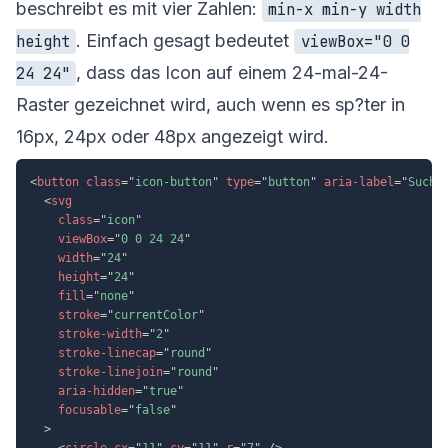
beschreibt es mit vier Zahlen:
min-x min-y width
. Einfach gesagt bedeutet
height
viewBox="0 0
, dass das Icon auf einem 24-mal-24-
24 24"
Raster gezeichnet wird, auch wenn es sp?ter in
16px, 24px oder 48px angezeigt wird.
<
button
class
=
"
icon-button
"
type
=
"
button
"
aria-label
=
"
Suche
<
svg
class
=
"
icon
"
viewBox
=
"
0 0 24 24
"
width
=
"
24
"
height
=
"
24
"
fill
=
"
none
"
stroke
=
"
currentColor
"
stroke-width
=
"
2
"
stroke-linecap
=
"
round
"
stroke-linejoin
=
"
round
"
aria-hidden
=
"
true
"
focusable
=
"
false
"
>
<
circle
cx
=
"
11
"
cy
=
"
11
"
r
=
"
7
"
/>