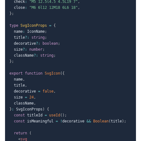
  check
:
"M5 12.5l4.5 4.5L19 7"
,
  close
:
"M6 6l12 12M18 6L6 18"
,
}
;
type
SvgIconProps
=
{
  name
:
 IconName
;
  title
?
:
string
;
  decorative
?
:
boolean
;
  size
?
:
number
;
  className
?
:
string
;
}
;
export
function
SvgIcon
(
{
  name
,
  title
,
  decorative 
=
false
,
  size 
=
24
,
  className
,
}
:
 SvgIconProps
)
{
const
 titleId 
=
useId
(
)
;
const
 isMeaningful 
=
!
decorative 
&&
Boolean
(
title
)
;
return
(
<
svg