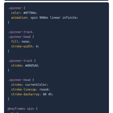
.spinner
{
color
:
 #0f766e
;
animation
:
 spin 900ms linear infinite
;
}
.spinner-track,

.spinner-head
{
fill
:
 none
;
stroke-width
:
 4
;
}
.spinner-track
{
stroke
:
 #d0d5dd
;
}
.spinner-head
{
stroke
:
 currentColor
;
stroke-linecap
:
 round
;
stroke-dasharray
:
 80 45
;
}
@keyframes
 spin
{