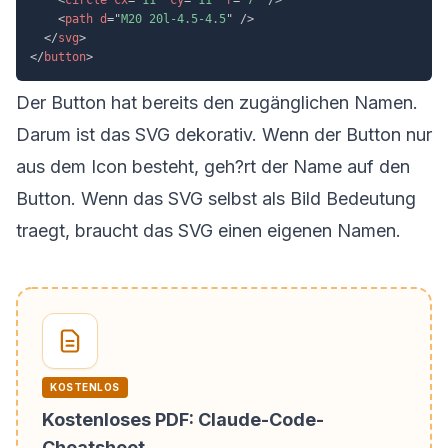
<
path
d
=
"
M20 20l-4.5-4.5
"
/>
</
svg
>
</
button
>
Der Button hat bereits den zugänglichen Namen.
Darum ist das SVG dekorativ. Wenn der Button nur
aus dem Icon besteht, geh?rt der Name auf den
Button. Wenn das SVG selbst als Bild Bedeutung
traegt, braucht das SVG einen eigenen Namen.
KOSTENLOS
Kostenloses PDF: Claude-Code-
Cheatsheet