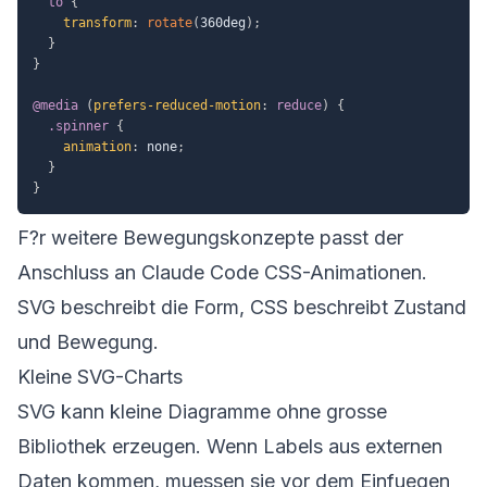
to
{
transform
:
rotate
(
360deg
)
;
}
}
@media
(
prefers-reduced-motion
:
 reduce
)
{
.spinner
{
animation
:
 none
;
}
}
F?r weitere Bewegungskonzepte passt der
Anschluss an
Claude Code CSS-Animationen
.
SVG beschreibt die Form, CSS beschreibt Zustand
und Bewegung.
Kleine SVG-Charts
SVG kann kleine Diagramme ohne grosse
Bibliothek erzeugen. Wenn Labels aus externen
Daten kommen, muessen sie vor dem Einfuegen