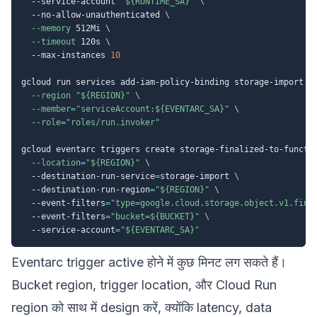
  --service-account 
"
${RUNTIME_SA}
"
\
  --no-allow-unauthenticated 
\
--memory
 512Mi 
\
--timeout
 120s 
\
  --max-instances 
10
gcloud run services add-iam-policy-binding storage-import 
\
--region
"
${REGION}
"
\
--member
=
"serviceAccount:
${EVENTARC_SA}
"
\
--role
=
"roles/run.invoker"
gcloud eventarc triggers create storage-finalized-to-functi
--location
=
"
${REGION}
"
\
  --destination-run-service
=
storage-import 
\
  --destination-run-region
=
"
${REGION}
"
\
  --event-filters
=
"type=google.cloud.storage.object.v1.fina
  --event-filters
=
"bucket=
${BUCKET}
"
\
  --service-account
=
"
${EVENTARC_SA}
"
Eventarc trigger active होने में कुछ मिनट लग सकते हैं।
Bucket region, trigger location, और Cloud Run
region को साथ में design करें, क्योंकि latency, data