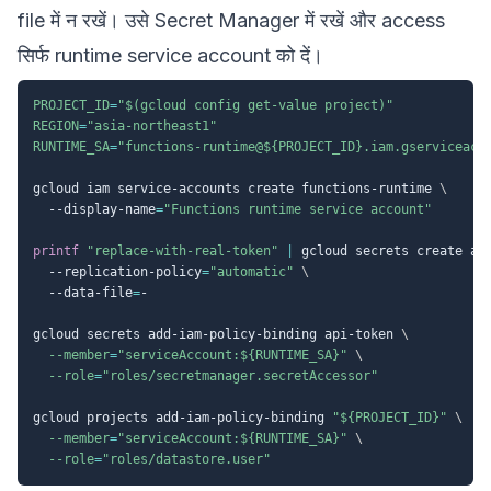
file में न रखें। उसे Secret Manager में रखें और access
सिर्फ runtime service account को दें।
PROJECT_ID
=
"
$(
gcloud config get-value project
)
"
REGION
=
"asia-northeast1"
RUNTIME_SA
=
"functions-runtime@
${PROJECT_ID}
.iam.gserviceacc
gcloud iam service-accounts create functions-runtime 
\
  --display-name
=
"Functions runtime service account"
printf
"replace-with-real-token"
|
 gcloud secrets create ap
  --replication-policy
=
"automatic"
\
  --data-file
=
-

gcloud secrets add-iam-policy-binding api-token 
\
--member
=
"serviceAccount:
${RUNTIME_SA}
"
\
--role
=
"roles/secretmanager.secretAccessor"
gcloud projects add-iam-policy-binding 
"
${PROJECT_ID}
"
\
--member
=
"serviceAccount:
${RUNTIME_SA}
"
\
--role
=
"roles/datastore.user"