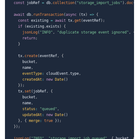
const
 jobRef 
=
 db
.
collection
(
"storage_import_jobs"
)
.
doc
(
s
await
 db
.
runTransaction
(
async
(
tx
)
=>
{
const
 existing 
=
await
 tx
.
get
(
eventRef
)
;
if
(
existing
.
exists
)
{
jsonLog
(
"INFO"
,
"duplicate storage event ignored"
,
{
return
;
}
    tx
.
create
(
eventRef
,
{
      bucket
,
      name
,
eventType
:
 cloudEvent
.
type
,
createdAt
:
new
Date
(
)
}
)
;
    tx
.
set
(
jobRef
,
{
      bucket
,
      name
,
status
:
"queued"
,
updatedAt
:
new
Date
(
)
}
,
{
merge
:
true
}
)
;
}
)
;
jsonLog
(
"INFO"
,
"storage import job queued"
,
{
 bucket
,
 na