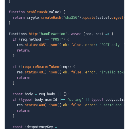
}
function
stableHash
(
value
)
{
return
 crypto
.
createHash
(
"sha256"
)
.
update
(
value
)
.
digest
(
"
}
functions
.
http
(
"handleAction"
,
async
(
req
,
 res
)
=>
{
if
(
req
.
method 
!==
"POST"
)
{
    res
.
status
(
405
)
.
json
(
{
ok
:
false
,
error
:
"POST only"
}
)
return
;
}
if
(
!
requireBearerToken
(
req
)
)
{
    res
.
status
(
401
)
.
json
(
{
ok
:
false
,
error
:
"invalid token
return
;
}
const
 body 
=
 req
.
body 
||
{
}
;
if
(
typeof
 body
.
userId 
!==
"string"
||
typeof
 body
.
action
    res
.
status
(
400
)
.
json
(
{
ok
:
false
,
error
:
"userId and ac
return
;
}
const
 idempotencyKey 
=