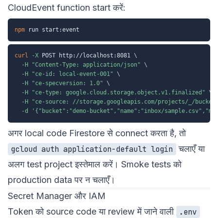
CloudEvent function start करें:
npm
curl
-X
 POST http://localhost:8081 
\
-H
"Content-Type: application/json"
\
-H
"ce-id: local-event-001"
\
-H
"ce-specversion: 1.0"
\
-H
"ce-type: google.cloud.storage.object.v1.finalized"
\
-H
"ce-source: //storage.googleapis.com/projects/_/bucket
-d
'{"bucket":"demo-bucket","name":"inbox/sample.csv","me
अगर local code Firestore से connect करता है, तो
चलाएँ या
gcloud auth application-default login
अलग test project इस्तेमाल करें। Smoke tests को
production data पर न चलाएँ।
Secret Manager और IAM
Token को source code या review में जाने वाली
.env