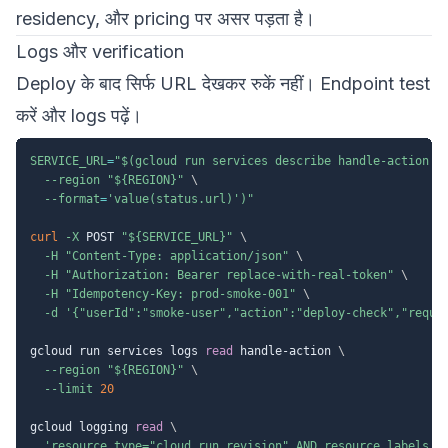
residency, और pricing पर असर पड़ता है।
Logs और verification
Deploy के बाद सिर्फ URL देखकर रुकें नहीं। Endpoint test
करें और logs पढ़ें।
SERVICE_URL
=
"
$(
gcloud run services describe handle-action 
\
--region
"
${REGION}
"
\
--format
=
'value(status.url)'
)
"
curl
-X
 POST 
"
${SERVICE_URL}
"
\
-H
"Content-Type: application/json"
\
-H
"Authorization: Bearer replace-with-real-token"
\
-H
"Idempotency-Key: prod-smoke-001"
\
-d
'{"userId":"smoke-user","action":"deploy-check","reque
gcloud run services logs 
read
 handle-action 
\
--region
"
${REGION}
"
\
--limit
20
gcloud logging 
read
\
'resource.type="cloud_run_revision" AND resource.labels.s