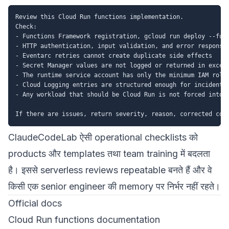
Review this Cloud Run functions implementation.

Check:

- Functions Framework registration, gcloud run deploy --func
- HTTP authentication, input validation, and error responses
- Eventarc retries cannot create duplicate side effects

- Secret Manager values are not logged or returned in except
- The runtime service account has only the minimum IAM roles
- Cloud Logging entries are structured enough for incident r
- Any workload that should be Cloud Run is not forced into a
ClaudeCodeLab ऐसी operational checklists को
products और templates
तथा
team training
में बदलता
है। इससे serverless reviews repeatable बनते हैं और वे
किसी एक senior engineer की memory पर निर्भर नहीं रहते।
Official docs
Cloud Run functions documentation