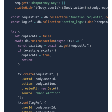
    req
.
get
(
"Idempotency-Key"
)
||
stableHash
(
`
${
body
.
userId
}
:
${
body
.
action
}
:
${
body
.
reques
const
 requestRef 
=
 db
.
collection
(
"function_requests"
)
.
doc
const
 logRef 
=
 db
.
collection
(
"action_logs"
)
.
doc
(
idempoten
try
{
let
 duplicate 
=
false
;
await
 db
.
runTransaction
(
async
(
tx
)
=>
{
const
 existing 
=
await
 tx
.
get
(
requestRef
)
;
if
(
existing
.
exists
)
{
        duplicate 
=
true
;
return
;
}
      tx
.
create
(
requestRef
,
{
userId
:
 body
.
userId
,
action
:
 body
.
action
,
createdAt
:
new
Date
(
)
,
source
:
"handleAction"
}
)
;
      tx
.
set
(
logRef
,
{
userId
:
 body
.
userId
,