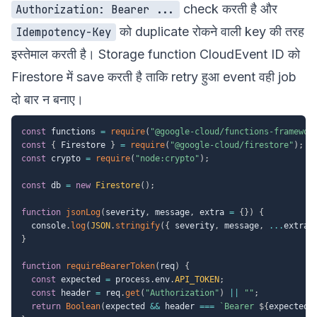
check करती है और
Authorization: Bearer ...
को duplicate रोकने वाली key की तरह
Idempotency-Key
इस्तेमाल करती है। Storage function CloudEvent ID को
Firestore में save करती है ताकि retry हुआ event वही job
दो बार न बनाए।
const
 functions 
=
require
(
"@google-cloud/functions-framewor
const
{
 Firestore 
}
=
require
(
"@google-cloud/firestore"
)
;
const
 crypto 
=
require
(
"node:crypto"
)
;
const
 db 
=
new
Firestore
(
)
;
function
jsonLog
(
severity
,
 message
,
 extra 
=
{
}
)
{
  console
.
log
(
JSON
.
stringify
(
{
 severity
,
 message
,
...
extra 
}
function
requireBearerToken
(
req
)
{
const
 expected 
=
 process
.
env
.
API_TOKEN
;
const
 header 
=
 req
.
get
(
"Authorization"
)
||
""
;
return
Boolean
(
expected 
&&
 header 
===
`
Bearer 
${
expected
}