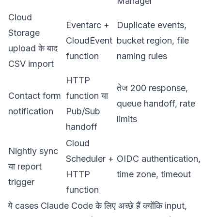
Manager
Cloud
Eventarc +
Duplicate events,
Storage
CloudEvent
bucket region, file
upload के बाद
function
naming rules
CSV import
HTTP
तेज 200 response,
Contact form
function या
queue handoff, rate
notification
Pub/Sub
limits
handoff
Cloud
Nightly sync
Scheduler +
OIDC authentication,
या report
HTTP
time zone, timeout
trigger
function
ये cases Claude Code के लिए अच्छे हैं क्योंकि input,