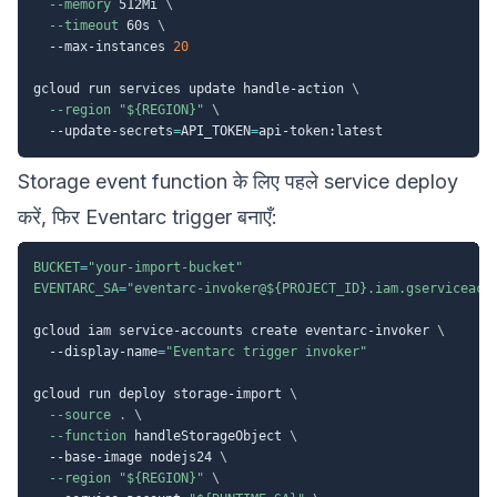
--memory
 512Mi 
\
--timeout
 60s 
\
  --max-instances 
20
gcloud run services update handle-action 
\
--region
"
${REGION}
"
\
  --update-secrets
=
API_TOKEN
=
Storage event function के लिए पहले service deploy
करें, फिर Eventarc trigger बनाएँ:
BUCKET
=
"your-import-bucket"
EVENTARC_SA
=
"eventarc-invoker@
${PROJECT_ID}
.iam.gserviceacc
gcloud iam service-accounts create eventarc-invoker 
\
  --display-name
=
"Eventarc trigger invoker"
gcloud run deploy storage-import 
\
--source
.
\
--function
 handleStorageObject 
\
  --base-image nodejs24 
\
--region
"
${REGION}
"
\