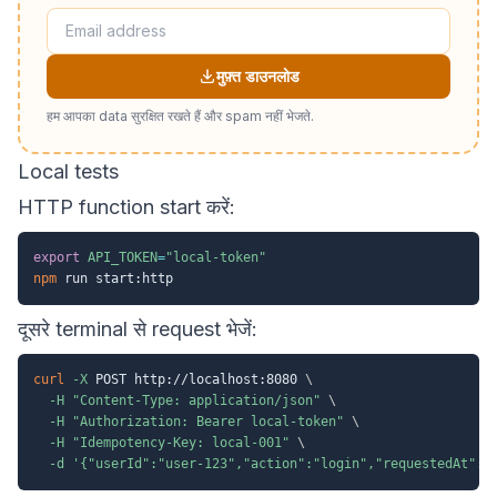
मुफ़्त डाउनलोड
हम आपका data सुरक्षित रखते हैं और spam नहीं भेजते.
Local tests
HTTP function start करें:
export
API_TOKEN
=
"local-token"
npm
दूसरे terminal से request भेजें:
curl
-X
 POST http://localhost:8080 
\
-H
"Content-Type: application/json"
\
-H
"Authorization: Bearer local-token"
\
-H
"Idempotency-Key: local-001"
\
-d
'{"userId":"user-123","action":"login","requestedAt":"