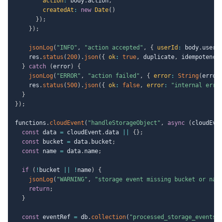
action
:
 body
.
action
,
createdAt
:
new
Date
(
)
}
)
;
}
)
;
jsonLog
(
"INFO"
,
"action accepted"
,
{
userId
:
 body
.
userI
    res
.
status
(
200
)
.
json
(
{
ok
:
true
,
 duplicate
,
 idempotency
}
catch
(
error
)
{
jsonLog
(
"ERROR"
,
"action failed"
,
{
error
:
String
(
error
    res
.
status
(
500
)
.
json
(
{
ok
:
false
,
error
:
"internal erro
}
}
)
;
functions
.
cloudEvent
(
"handleStorageObject"
,
async
(
cloudEve
const
 data 
=
 cloudEvent
.
data 
||
{
}
;
const
 bucket 
=
 data
.
bucket
;
const
 name 
=
 data
.
name
;
if
(
!
bucket 
||
!
name
)
{
jsonLog
(
"WARNING"
,
"storage event missing bucket or nam
return
;
}
const
 eventRef 
=
 db
.
collection
(
"processed_storage_events"