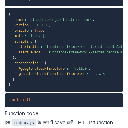
{
"name"
:
"claude-code-gcp-functions-demo"
,
"version"
:
"1.0.0"
,
"private"
:
true
,
"main"
:
"index.js"
,
"scripts"
:
{
"start:http"
:
"functions-framework --target=handleActio
"start:event"
:
"functions-framework --target=handleStor
}
,
"dependencies"
:
{
"@google-cloud/firestore"
:
"^7.11.0"
,
"@google-cloud/functions-framework"
:
"^3.4.6"
}
}
npm
install
Function code
इसे
के रूप में save करें। HTTP function
index.js