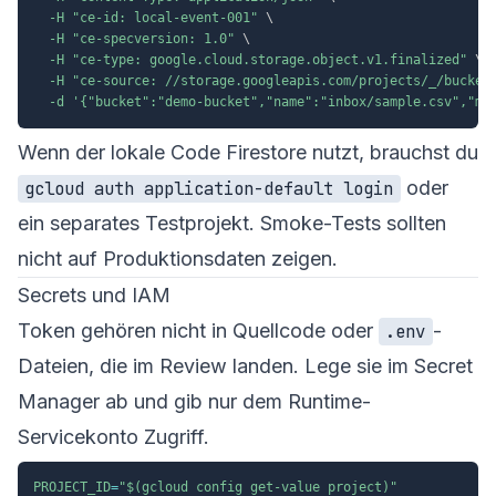
-H
"ce-id: local-event-001"
\
-H
"ce-specversion: 1.0"
\
-H
"ce-type: google.cloud.storage.object.v1.finalized"
\
-H
"ce-source: //storage.googleapis.com/projects/_/bucket
-d
'{"bucket":"demo-bucket","name":"inbox/sample.csv","me
Wenn der lokale Code Firestore nutzt, brauchst du
oder
gcloud auth application-default login
ein separates Testprojekt. Smoke-Tests sollten
nicht auf Produktionsdaten zeigen.
Secrets und IAM
Token gehören nicht in Quellcode oder
-
.env
Dateien, die im Review landen. Lege sie im Secret
Manager ab und gib nur dem Runtime-
Servicekonto Zugriff.
PROJECT_ID
=
"
$(
gcloud config get-value project
)
"