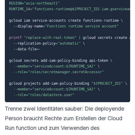
REGION
=
"asia-northeast1"
RUNTIME_SA
=
"functions-runtime@
${PROJECT_ID}
.iam.gserviceacc
gcloud iam service-accounts create functions-runtime 
\
  --display-name
=
"Functions runtime service account"
printf
"replace-with-real-token"
|
 gcloud secrets create ap
  --replication-policy
=
"automatic"
\
  --data-file
=
-

gcloud secrets add-iam-policy-binding api-token 
\
--member
=
"serviceAccount:
${RUNTIME_SA}
"
\
--role
=
"roles/secretmanager.secretAccessor"
gcloud projects add-iam-policy-binding 
"
${PROJECT_ID}
"
\
--member
=
"serviceAccount:
${RUNTIME_SA}
"
\
--role
=
"roles/datastore.user"
Trenne zwei Identitäten sauber: Die deployende
Person braucht Rechte zum Erstellen der Cloud
Run function und zum Verwenden des