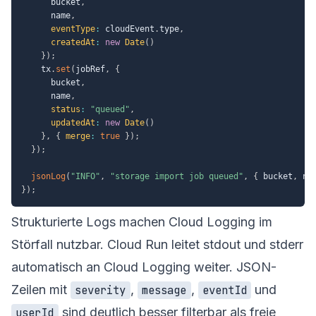
      bucket
,
      name
,
eventType
:
 cloudEvent
.
type
,
createdAt
:
new
Date
(
)
}
)
;
    tx
.
set
(
jobRef
,
{
      bucket
,
      name
,
status
:
"queued"
,
updatedAt
:
new
Date
(
)
}
,
{
merge
:
true
}
)
;
}
)
;
jsonLog
(
"INFO"
,
"storage import job queued"
,
{
 bucket
,
 na
}
)
;
Strukturierte Logs machen Cloud Logging im
Störfall nutzbar. Cloud Run leitet stdout und stderr
automatisch an Cloud Logging weiter. JSON-
Zeilen mit
,
,
und
severity
message
eventId
sind deutlich besser filterbar als freie
userId