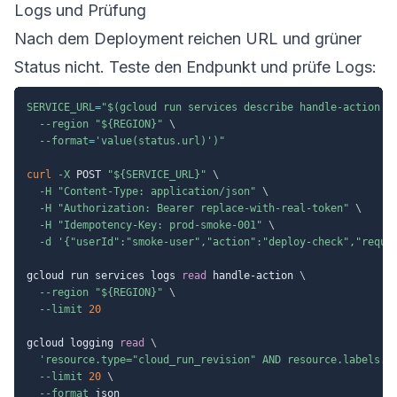
Logs und Prüfung
Nach dem Deployment reichen URL und grüner
Status nicht. Teste den Endpunkt und prüfe Logs:
SERVICE_URL
=
"
$(
gcloud run services describe handle-action 
\
--region
"
${REGION}
"
\
--format
=
'value(status.url)'
)
"
curl
-X
 POST 
"
${SERVICE_URL}
"
\
-H
"Content-Type: application/json"
\
-H
"Authorization: Bearer replace-with-real-token"
\
-H
"Idempotency-Key: prod-smoke-001"
\
-d
'{"userId":"smoke-user","action":"deploy-check","reque
gcloud run services logs 
read
 handle-action 
\
--region
"
${REGION}
"
\
--limit
20
gcloud logging 
read
\
'resource.type="cloud_run_revision" AND resource.labels.s
--limit
20
\
--format