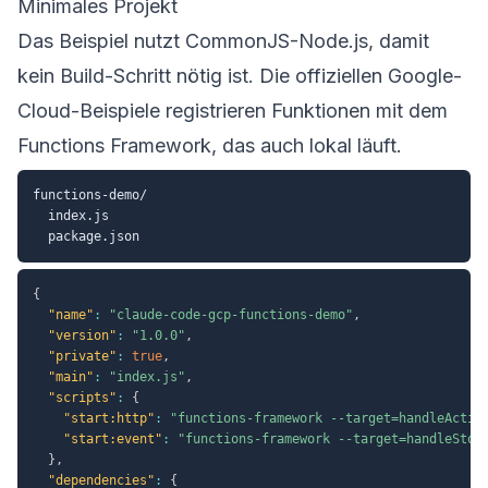
Minimales Projekt
Das Beispiel nutzt CommonJS-Node.js, damit
kein Build-Schritt nötig ist. Die offiziellen Google-
Cloud-Beispiele registrieren Funktionen mit dem
Functions Framework, das auch lokal läuft.
functions-demo/

  index.js

{
"name"
:
"claude-code-gcp-functions-demo"
,
"version"
:
"1.0.0"
,
"private"
:
true
,
"main"
:
"index.js"
,
"scripts"
:
{
"start:http"
:
"functions-framework --target=handleActio
"start:event"
:
"functions-framework --target=handleStor
}
,
"dependencies"
:
{