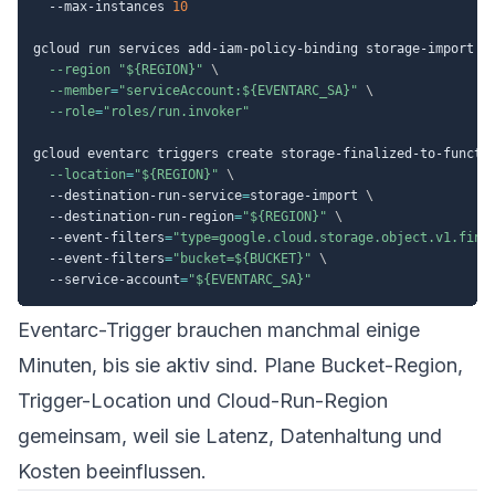
  --max-instances 
10
gcloud run services add-iam-policy-binding storage-import 
\
--region
"
${REGION}
"
\
--member
=
"serviceAccount:
${EVENTARC_SA}
"
\
--role
=
"roles/run.invoker"
gcloud eventarc triggers create storage-finalized-to-functi
--location
=
"
${REGION}
"
\
  --destination-run-service
=
storage-import 
\
  --destination-run-region
=
"
${REGION}
"
\
  --event-filters
=
"type=google.cloud.storage.object.v1.fina
  --event-filters
=
"bucket=
${BUCKET}
"
\
  --service-account
=
"
${EVENTARC_SA}
"
Eventarc-Trigger brauchen manchmal einige
Minuten, bis sie aktiv sind. Plane Bucket-Region,
Trigger-Location und Cloud-Run-Region
gemeinsam, weil sie Latenz, Datenhaltung und
Kosten beeinflussen.