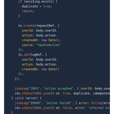
if
(
existing
.
exists
)
{
        duplicate 
=
true
;
return
;
}
      tx
.
create
(
requestRef
,
{
userId
:
 body
.
userId
,
action
:
 body
.
action
,
createdAt
:
new
Date
(
)
,
source
:
"handleAction"
}
)
;
      tx
.
set
(
logRef
,
{
userId
:
 body
.
userId
,
action
:
 body
.
action
,
createdAt
:
new
Date
(
)
}
)
;
}
)
;
jsonLog
(
"INFO"
,
"action accepted"
,
{
userId
:
 body
.
userI
    res
.
status
(
200
)
.
json
(
{
ok
:
true
,
 duplicate
,
 idempotency
}
catch
(
error
)
{
jsonLog
(
"ERROR"
,
"action failed"
,
{
error
:
String
(
error
    res
.
status
(
500
)
.
json
(
{
ok
:
false
,
error
:
"internal erro
}