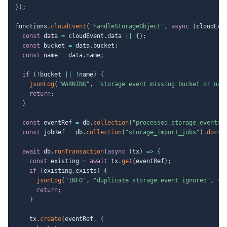
}
)
;
functions
.
cloudEvent
(
"handleStorageObject"
,
async
(
cloudEve
const
 data 
=
 cloudEvent
.
data 
||
{
}
;
const
 bucket 
=
 data
.
bucket
;
const
 name 
=
 data
.
name
;
if
(
!
bucket 
||
!
name
)
{
jsonLog
(
"WARNING"
,
"storage event missing bucket or nam
return
;
}
const
 eventRef 
=
 db
.
collection
(
"processed_storage_events"
const
 jobRef 
=
 db
.
collection
(
"storage_import_jobs"
)
.
doc
(
s
await
 db
.
runTransaction
(
async
(
tx
)
=>
{
const
 existing 
=
await
 tx
.
get
(
eventRef
)
;
if
(
existing
.
exists
)
{
jsonLog
(
"INFO"
,
"duplicate storage event ignored"
,
{
return
;
}
    tx
.
create
(
eventRef
,
{