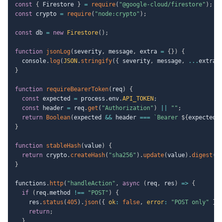
const
{
 Firestore 
}
=
require
(
"@google-cloud/firestore"
)
;
const
 crypto 
=
require
(
"node:crypto"
)
;
const
 db 
=
new
Firestore
(
)
;
function
jsonLog
(
severity
,
 message
,
 extra 
=
{
}
)
{
  console
.
log
(
JSON
.
stringify
(
{
 severity
,
 message
,
...
extra 
}
function
requireBearerToken
(
req
)
{
const
 expected 
=
 process
.
env
.
API_TOKEN
;
const
 header 
=
 req
.
get
(
"Authorization"
)
||
""
;
return
Boolean
(
expected 
&&
 header 
===
`
Bearer 
${
expected
}
}
function
stableHash
(
value
)
{
return
 crypto
.
createHash
(
"sha256"
)
.
update
(
value
)
.
digest
(
"
}
functions
.
http
(
"handleAction"
,
async
(
req
,
 res
)
=>
{
if
(
req
.
method 
!==
"POST"
)
{
    res
.
status
(
405
)
.
json
(
{
ok
:
false
,
error
:
"POST only"
}
)
return
;
}