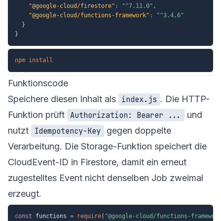
"@google-cloud/firestore"
:
"^7.11.0"
,
"@google-cloud/functions-framework"
:
"^3.4.6"
}
}
npm
install
Funktionscode
Speichere diesen Inhalt als
. Die HTTP-
index.js
Funktion prüft
und
Authorization: Bearer ...
nutzt
gegen doppelte
Idempotency-Key
Verarbeitung. Die Storage-Funktion speichert die
CloudEvent-ID in Firestore, damit ein erneut
zugestelltes Event nicht denselben Job zweimal
erzeugt.
const
 functions 
=
require
(
"@google-cloud/functions-framewor