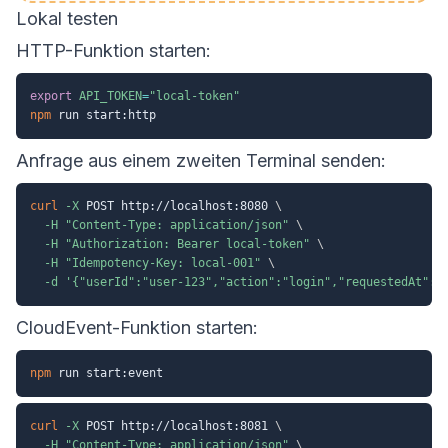
Lokal testen
HTTP-Funktion starten:
export
API_TOKEN
=
"local-token"
npm
Anfrage aus einem zweiten Terminal senden:
curl
-X
 POST http://localhost:8080 
\
-H
"Content-Type: application/json"
\
-H
"Authorization: Bearer local-token"
\
-H
"Idempotency-Key: local-001"
\
-d
'{"userId":"user-123","action":"login","requestedAt":"
CloudEvent-Funktion starten:
npm
curl
-X
 POST http://localhost:8081 
\
-H
"Content-Type: application/json"
\