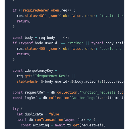
if
(
!
requireBearerToken
(
req
)
)
{
    res
.
status
(
401
)
.
json
(
{
ok
:
false
,
error
:
"invalid token
return
;
}
const
 body 
=
 req
.
body 
||
{
}
;
if
(
typeof
 body
.
userId 
!==
"string"
||
typeof
 body
.
action
    res
.
status
(
400
)
.
json
(
{
ok
:
false
,
error
:
"userId and ac
return
;
}
const
 idempotencyKey 
=
    req
.
get
(
"Idempotency-Key"
)
||
stableHash
(
`
${
body
.
userId
}
:
${
body
.
action
}
:
${
body
.
reques
const
 requestRef 
=
 db
.
collection
(
"function_requests"
)
.
doc
const
 logRef 
=
 db
.
collection
(
"action_logs"
)
.
doc
(
idempoten
try
{
let
 duplicate 
=
false
;
await
 db
.
runTransaction
(
async
(
tx
)
=>
{
const
 existing 
=
await
 tx
.
get
(
requestRef
)
;