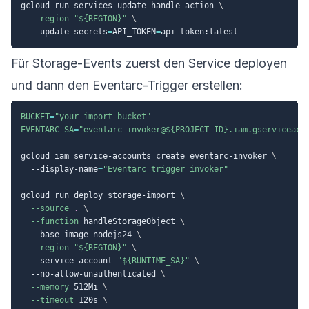
gcloud run services update handle-action 
\
--region
"
${REGION}
"
\
  --update-secrets
=
API_TOKEN
=
Für Storage-Events zuerst den Service deployen
und dann den Eventarc-Trigger erstellen:
BUCKET
=
"your-import-bucket"
EVENTARC_SA
=
"eventarc-invoker@
${PROJECT_ID}
.iam.gserviceacc
gcloud iam service-accounts create eventarc-invoker 
\
  --display-name
=
"Eventarc trigger invoker"
gcloud run deploy storage-import 
\
--source
.
\
--function
 handleStorageObject 
\
  --base-image nodejs24 
\
--region
"
${REGION}
"
\
  --service-account 
"
${RUNTIME_SA}
"
\
  --no-allow-unauthenticated 
\
--memory
 512Mi 
\
--timeout
 120s 
\