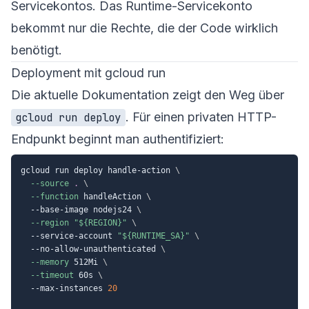
Servicekontos. Das Runtime-Servicekonto
bekommt nur die Rechte, die der Code wirklich
benötigt.
Deployment mit gcloud run
Die aktuelle Dokumentation zeigt den Weg über
. Für einen privaten HTTP-
gcloud run deploy
Endpunkt beginnt man authentifiziert:
gcloud run deploy handle-action 
\
--source
.
\
--function
 handleAction 
\
  --base-image nodejs24 
\
--region
"
${REGION}
"
\
  --service-account 
"
${RUNTIME_SA}
"
\
  --no-allow-unauthenticated 
\
--memory
 512Mi 
\
--timeout
 60s 
\
  --max-instances 
20