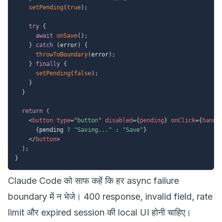
setPending
(
true
)
;
try
{
await
onSave
(
)
;
}
catch
(
error
)
{
throwToBoundary
(
error
)
;
}
finally
{
setPending
(
false
)
;
}
}
return
(
<
button
type
=
"
button
"
disabled
=
{
pending
}
onClick
=
{
handl
{
pending 
?
"Saving..."
:
"Save"
}
</
button
>
)
;
}
Claude Code को साफ कहें कि हर async failure
boundary में न भेजे। 400 response, invalid field, rate
limit और expired session की local UI होनी चाहिए।