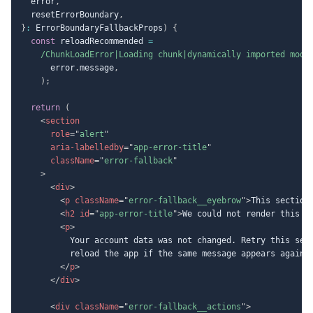
  error
,
  resetErrorBoundary
,
}
:
 ErrorBoundaryFallbackProps
)
{
const
 reloadRecommended 
=
/
ChunkLoadError|Loading chunk|dynamically imported modu
      error
.
message
,
)
;
return
(
<
section
role
=
"
alert
"
aria-labelledby
=
"
app-error-title
"
className
=
"
error-fallback
"
>
<
div
>
<
p
className
=
"
error-fallback__eyebrow
"
>
This section
<
h2
id
=
"
app-error-title
"
>
We could not render this p
<
p
>
          Your account data was not changed. Retry this sect
          reload the app if the same message appears again.

</
p
>
</
div
>
<
div
className
=
"
error-fallback__actions
"
>