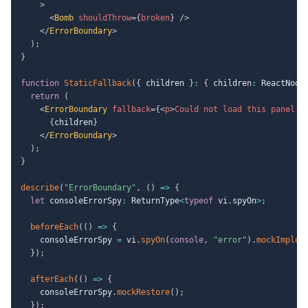
>
<
Bomb
shouldThrow
=
{
broken
}
/>
</
ErrorBoundary
>
)
;
}
function
StaticFallback
(
{
 children 
}
:
{
 children
:
 ReactNode
return
(
<
ErrorBoundary
fallback
=
{
<
p
>
Could not load this panel.
<
{
children
}
</
ErrorBoundary
>
)
;
}
describe
(
"ErrorBoundary"
,
(
)
=>
{
let
 consoleErrorSpy
:
 ReturnType
<
typeof
 vi
.
spyOn
>
;
beforeEach
(
(
)
=>
{
    consoleErrorSpy 
=
 vi
.
spyOn
(
console
,
"error"
)
.
mockImplem
}
)
;
afterEach
(
(
)
=>
{
    consoleErrorSpy
.
mockRestore
(
)
;
}
)
;