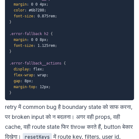
margin
:
 0 0 4px
;
color
:
 #6b7280
;
font-size
:
 0.875rem
;
}
.error-fallback h2
{
margin
:
 0 0 8px
;
font-size
:
 1.125rem
;
}
.error-fallback__actions
{
display
:
 flex
;
flex-wrap
:
 wrap
;
gap
:
 8px
;
margin-top
:
 12px
;
}
retry में common bug है boundary state को साफ करना,
पर broken input को न बदलना। अगर वही props, वही
cache, वही route state फिर throw करते हैं, button बेकार
दिखेगा।
में route key, filters, user id,
resetKeys