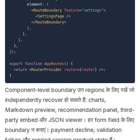
        element
:
(
<
RouteBoundary
feature
=
"
settings
"
>
<
SettingsPage
/>
</
RouteBoundary
>
)
,
}
,
]
,
}
,
]
)
;
export
function
AppRoutes
(
)
{
return
<
RouterProvider
router
=
{
router
}
/>
;
}
Component-level boundary उन regions के लिए रखें जो
independently recover हो सकते हैं: charts,
Markdown preview, recommendation panel, third-
party embed और JSON viewer। हर form field के लिए
boundary न बनाएं। payment decline, validation
failure और expired session product state हैं।