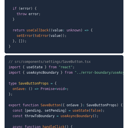
if
(
error
)
{
throw
 error
;
}
return
useCallback
(
(
value
:
unknown
)
=>
{
setError
(
toError
(
value
)
)
;
}
,
[
]
)
;
}
// src/components/settings/SaveButton.tsx
import
{
 useState 
}
from
"react"
;
import
{
 useAsyncBoundary 
}
from
"../error-boundary/useAsyn
type
SaveButtonProps
=
{
onSave
:
(
)
=>
Promise
<
void
>
;
}
;
export
function
SaveButton
(
{
 onSave 
}
:
 SaveButtonProps
)
{
const
[
pending
,
 setPending
]
=
useState
(
false
)
;
const
 throwToBoundary 
=
useAsyncBoundary
(
)
;
async
function
handleClick
(
)
{