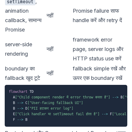
,
setTimeout
animation
Promise failure साफ
नहीं
callback, सामान्य
handle करें और retry दें
Promise
framework error
server-side
नहीं
page, server logs और
rendering
HTTP status use करें
boundary का
fallback simple रखें और
नहीं
fallback खुद टूटे
ऊपर एक boundary रखें
flowchart
 TD

  A
["Child component render में error throw करता है"]
-->
 B
["सब
  B 
-->
 C
["User-facing fallback UI"]
  B 
-->
 D
["PII हटाकर error log"]
  E
["Click handler या setTimeout fail होता है"]
-->
 F
["Local han
  F 
-->