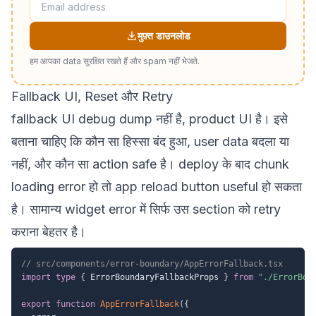
मुफ़्त डाउनलोड
हम आपका data सुरक्षित रखते हैं और spam नहीं भेजते.
Fallback UI, Reset और Retry
fallback UI debug dump नहीं है, product UI है। इसे
बताना चाहिए कि कौन सा हिस्सा बंद हुआ, user data बदला या
नहीं, और कौन सा action safe है। deploy के बाद chunk
loading error हो तो app reload button useful हो सकता
है। सामान्य widget error में सिर्फ उस section को retry
कराना बेहतर है।
// src/components/error-boundary/AppErrorFallback.tsx
import
type
{
 ErrorBoundaryFallbackProps 
}
from
"./ErrorBou
export
function
AppErrorFallback
(
{