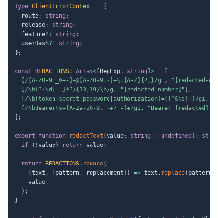
type
ClientErrorContext
=
{
  route
:
string
;
  release
:
string
;
  feature
?
:
string
;
  userHash
?
:
string
;
}
;
const
REDACTIONS
:
Array
<
[
RegExp
,
string
]
>
=
[
[
/
[A-Z0-9._%+-]+@[A-Z0-9.-]+\.[A-Z]{2,}
/
gi
,
"[redacted-em
[
/
\b(?:\d[ -]*?){13,19}\b
/
g
,
"[redacted-number]"
]
,
[
/
\b(token|secret|password|authorization)=([^&\s]+)
/
gi
,
"
[
/
\bBearer\s+[A-Za-z0-9._~+/=-]+
/
gi
,
"Bearer [redacted]"
]
]
;
export
function
redactText
(
value
:
string
|
undefined
)
:
stri
if
(
!
value
)
return
 value
;
return
REDACTIONS
.
reduce
(
(
text
,
[
pattern
,
 replacement
]
)
=>
 text
.
replace
(
pattern
,
    value
,
)
;
}