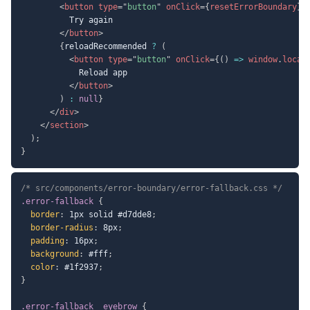
<
button
type
=
"
button
"
onClick
=
{
resetErrorBoundary
}
>
          Try again

</
button
>
{
reloadRecommended 
?
(
<
button
type
=
"
button
"
onClick
=
{
(
)
=>
 window
.
locat
            Reload app

</
button
>
)
:
null
}
</
div
>
</
section
>
)
;
}
/* src/components/error-boundary/error-fallback.css */
.error-fallback
{
border
:
 1px solid #d7dde8
;
border-radius
:
 8px
;
padding
:
 16px
;
background
:
 #fff
;
color
:
 #1f2937
;
}
.error-fallback__eyebrow
{