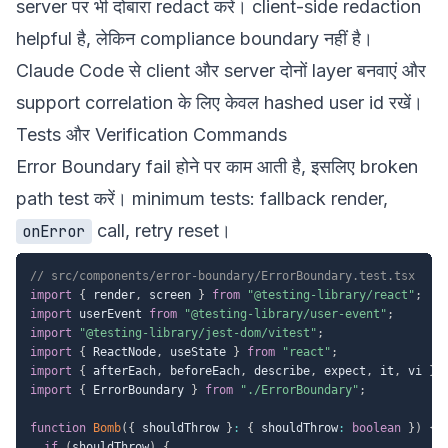
server पर भी दोबारा redact करें। client-side redaction
helpful है, लेकिन compliance boundary नहीं है।
Claude Code से client और server दोनों layer बनवाएं और
support correlation के लिए केवल hashed user id रखें।
Tests और Verification Commands
Error Boundary fail होने पर काम आती है, इसलिए broken
path test करें। minimum tests: fallback render,
call, retry reset।
onError
// src/components/error-boundary/ErrorBoundary.test.tsx
import
{
 render
,
 screen 
}
from
"@testing-library/react"
;
import
 userEvent 
from
"@testing-library/user-event"
;
import
"@testing-library/jest-dom/vitest"
;
import
{
 ReactNode
,
 useState 
}
from
"react"
;
import
{
 afterEach
,
 beforeEach
,
 describe
,
 expect
,
 it
,
 vi 
}
import
{
 ErrorBoundary 
}
from
"./ErrorBoundary"
;
function
Bomb
(
{
 shouldThrow 
}
:
{
 shouldThrow
:
boolean
}
)
{
if
(
shouldThrow
)
{