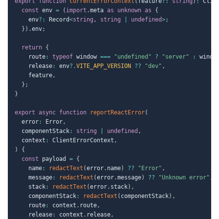
export
function
currentErrorContext
(
feature
?
:
string
)
:
 Clie
const
 env 
=
(
import
.
meta 
as
unknown
as
{
    env
?
:
 Record
<
string
,
string
|
undefined
>
;
}
)
.
env
;
return
{
    route
:
typeof
 window 
===
"undefined"
?
"server"
:
 windo
    release
:
 env
?.
VITE_APP_VERSION
??
"dev"
,
    feature
,
}
;
}
export
async
function
reportReactError
(
  error
:
 Error
,
  componentStack
:
string
|
undefined
,
  context
:
 ClientErrorContext
,
)
{
const
 payload 
=
{
    name
:
redactText
(
error
.
name
)
??
"Error"
,
    message
:
redactText
(
error
.
message
)
??
"Unknown error"
,
    stack
:
redactText
(
error
.
stack
)
,
    componentStack
:
redactText
(
componentStack
)
,
    route
:
 context
.
route
,
    release
:
 context
.
release
,