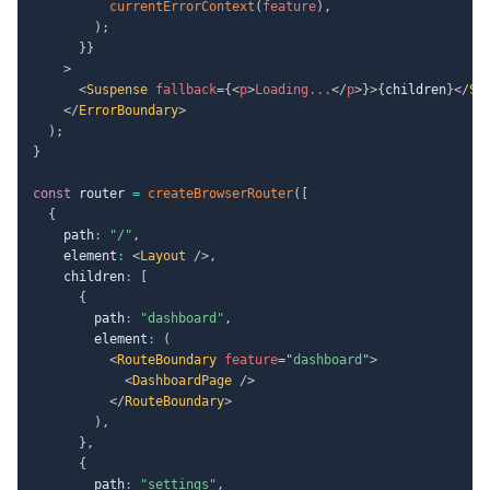
currentErrorContext
(
feature
)
,
)
;
}
}
>
<
Suspense
fallback
=
{
<
p
>
Loading...
</
p
>
}
>
{
children
}
</
Su
</
ErrorBoundary
>
)
;
}
const
 router 
=
createBrowserRouter
(
[
{
    path
:
"/"
,
    element
:
<
Layout
/>
,
    children
:
[
{
        path
:
"dashboard"
,
        element
:
(
<
RouteBoundary
feature
=
"
dashboard
"
>
<
DashboardPage
/>
</
RouteBoundary
>
)
,
}
,
{
        path
:
"settings"
,