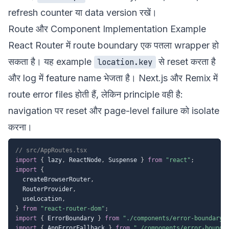
refresh counter या data version रखें।
Route और Component Implementation Example
React Router में route boundary एक पतला wrapper हो
सकता है। यह example
से reset करता है
location.key
और log में feature name भेजता है। Next.js और Remix में
route error files होती हैं, लेकिन principle वही है:
navigation पर reset और page-level failure को isolate
करना।
// src/AppRoutes.tsx
import
{
 lazy
,
 ReactNode
,
 Suspense 
}
from
"react"
;
import
{
  createBrowserRouter
,
  RouterProvider
,
  useLocation
,
}
from
"react-router-dom"
;
import
{
 ErrorBoundary 
}
from
"./components/error-boundary/
import
{
 AppErrorFallback 
}
from
"./components/error-bounda