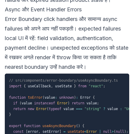
Async और Event Handler Errors
Error Boundary click handlers और सामान्य async
failures को अपने आप नहीं पकड़ती। expected failures
local UI में रहें: field validation, authentication,
payment decline। unexpected exceptions को state
में रखकर अगले render में throw किया जा सकता है ताकि
nearest boundary उन्हें handle करे।
// src/components/error-boundary/useAsyncBoundary.ts
import
{
 useCallback
,
 useState 
}
from
"react"
;
function
toError
(
value
:
unknown
)
:
 Error 
{
if
(
value 
instanceof
Error
)
return
 value
;
return
new
Error
(
typeof
 value 
===
"string"
?
 value 
:
"Unk
}
export
function
useAsyncBoundary
(
)
{
const
[
error
,
 setError
]
=
useState
<
Error 
|
null
>
(
null
)
;