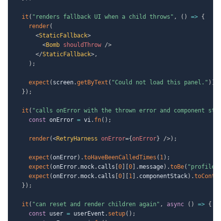
it
(
"renders fallback UI when a child throws"
,
(
)
=>
{
render
(
<
StaticFallback
>
<
Bomb
shouldThrow
/>
</
StaticFallback
>
,
)
;
expect
(
screen
.
getByText
(
"Could not load this panel."
)
)
.
}
)
;
it
(
"calls onError with the thrown error and component sta
const
 onError 
=
 vi
.
fn
(
)
;
render
(
<
RetryHarness
onError
=
{
onError
}
/>
)
;
expect
(
onError
)
.
toHaveBeenCalledTimes
(
1
)
;
expect
(
onError
.
mock
.
calls
[
0
]
[
0
]
.
message
)
.
toBe
(
"profile 
expect
(
onError
.
mock
.
calls
[
0
]
[
1
]
.
componentStack
)
.
toConta
}
)
;
it
(
"can reset and render children again"
,
async
(
)
=>
{
const
 user 
=
 userEvent
.
setup
(
)
;