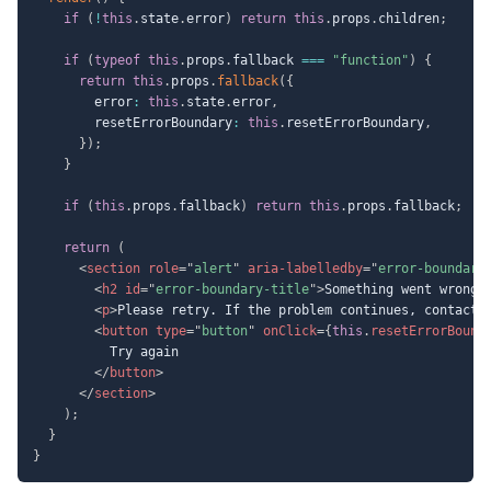
if
(
!
this
.
state
.
error
)
return
this
.
props
.
children
;
if
(
typeof
this
.
props
.
fallback 
===
"function"
)
{
return
this
.
props
.
fallback
(
{
        error
:
this
.
state
.
error
,
        resetErrorBoundary
:
this
.
resetErrorBoundary
,
}
)
;
}
if
(
this
.
props
.
fallback
)
return
this
.
props
.
fallback
;
return
(
<
section
role
=
"
alert
"
aria-labelledby
=
"
error-boundary
<
h2
id
=
"
error-boundary-title
"
>
Something went wrong
<
<
p
>
Please retry. If the problem continues, contact 
<
button
type
=
"
button
"
onClick
=
{
this
.
resetErrorBound
          Try again

</
button
>
</
section
>
)
;
}
}