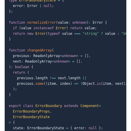
type
ErrorBoundaryState
=
{
  error
:
 Error 
|
null
;
}
;
function
normalizeError
(
value
:
unknown
)
:
 Error 
{
if
(
value 
instanceof
Error
)
return
 value
;
return
new
Error
(
typeof
 value 
===
"string"
?
 value 
:
"Unk
}
function
changedArray
(
  previous
:
 ReadonlyArray
<
unknown
>
=
[
]
,
  next
:
 ReadonlyArray
<
unknown
>
=
[
]
,
)
:
boolean
{
return
(
    previous
.
length 
!==
 next
.
length 
||
    previous
.
some
(
(
item
,
 index
)
=>
!
Object
.
is
(
item
,
 next
[
in
)
;
}
export
class
ErrorBoundary
extends
Component
<
  ErrorBoundaryProps
,
>
{
  state
:
 ErrorBoundaryState 
=
{
 error
:
null
}
;