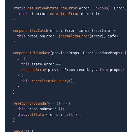
static
getDerivedStateFromError
(
error
:
unknown
)
:
 ErrorBou
return
{
 error
:
normalizeError
(
error
)
}
;
}
componentDidCatch
(
error
:
 Error
,
 info
:
 ErrorInfo
)
{
this
.
props
.
onError
?.
(
normalizeError
(
error
)
,
 info
)
;
}
componentDidUpdate
(
previousProps
:
 ErrorBoundaryProps
)
{
if
(
this
.
state
.
error 
&&
changedArray
(
previousProps
.
resetKeys
,
this
.
props
.
rese
)
{
this
.
resetErrorBoundary
(
)
;
}
}
resetErrorBoundary
=
(
)
=>
{
this
.
props
.
onReset
?.
(
)
;
this
.
setState
(
{
 error
:
null
}
)
;
}
;
render
(
)
{