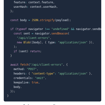
    feature
:
 context
.
feature
,
    userHash
:
 context
.
userHash
,
}
;
const
 body 
=
JSON
.
stringify
(
payload
)
;
if
(
typeof
 navigator 
!==
"undefined"
&&
 navigator
.
sendBea
const
 sent 
=
 navigator
.
sendBeacon
(
"/api/client-errors"
,
new
Blob
(
[
body
]
,
{
 type
:
"application/json"
}
)
,
)
;
if
(
sent
)
return
;
}
await
fetch
(
"/api/client-errors"
,
{
    method
:
"POST"
,
    headers
:
{
"content-type"
:
"application/json"
}
,
    credentials
:
"omit"
,
    keepalive
:
true
,
    body
,
}
)
;
}