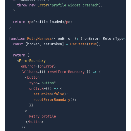
throw
new
Error
(
"profile widget crashed"
)
;
}
return
<
p
>
Profile loaded
</
p
>
;
}
function
RetryHarness
(
{
 onError 
}
:
{
 onError
:
 ReturnType
<
ty
const
[
broken
,
 setBroken
]
=
useState
(
true
)
;
return
(
<
ErrorBoundary
onError
=
{
onError
}
fallback
=
{
(
{
 resetErrorBoundary 
}
)
=>
(
<
button
type
=
"
button
"
onClick
=
{
(
)
=>
{
setBroken
(
false
)
;
resetErrorBoundary
(
)
;
}
}
>
          Retry profile

</
button
>
)
}