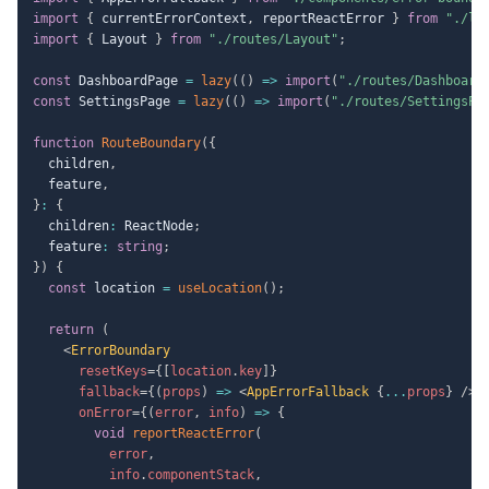
import
{
 currentErrorContext
,
 reportReactError 
}
from
"./li
import
{
 Layout 
}
from
"./routes/Layout"
;
const
 DashboardPage 
=
lazy
(
(
)
=>
import
(
"./routes/Dashboard
const
 SettingsPage 
=
lazy
(
(
)
=>
import
(
"./routes/SettingsPa
function
RouteBoundary
(
{
  children
,
  feature
,
}
:
{
  children
:
 ReactNode
;
  feature
:
string
;
}
)
{
const
 location 
=
useLocation
(
)
;
return
(
<
ErrorBoundary
resetKeys
=
{
[
location
.
key
]
}
fallback
=
{
(
props
)
=>
<
AppErrorFallback
{
...
props
}
/>
}
onError
=
{
(
error
,
 info
)
=>
{
void
reportReactError
(
          error
,
          info
.
componentStack
,