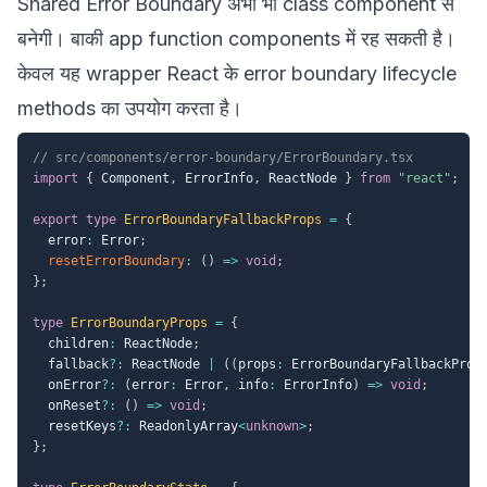
Shared Error Boundary अभी भी class component से
बनेगी। बाकी app function components में रह सकती है।
केवल यह wrapper React के error boundary lifecycle
methods का उपयोग करता है।
// src/components/error-boundary/ErrorBoundary.tsx
import
{
 Component
,
 ErrorInfo
,
 ReactNode 
}
from
"react"
;
export
type
ErrorBoundaryFallbackProps
=
{
  error
:
 Error
;
resetErrorBoundary
:
(
)
=>
void
;
}
;
type
ErrorBoundaryProps
=
{
  children
:
 ReactNode
;
  fallback
?
:
 ReactNode 
|
(
(
props
:
 ErrorBoundaryFallbackProp
  onError
?
:
(
error
:
 Error
,
 info
:
 ErrorInfo
)
=>
void
;
  onReset
?
:
(
)
=>
void
;
  resetKeys
?
:
 ReadonlyArray
<
unknown
>
;
}
;