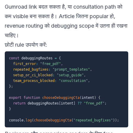
Gumroad link बदल सकता है, या consultation path को
कम visible बना सकता है। Article जितना popular हो,
revenue routing को debugging scope में उतना ही रखना
चाहिए।
छोटी rule उपयोग करें:
const
 debuggingRoutes 
=
{
first_error
:
"free_pdf"
,
repeated_bugfixes
:
"prompt_templates"
,
setup_or_ci_blocked
:
"setup_guide"
,
team_process_blocked
:
"consultation"
,
}
;
export
function
chooseDebuggingCta
(
intent
)
{
return
 debuggingRoutes
[
intent
]
??
"free_pdf"
;
}
console
.
log
(
chooseDebuggingCta
(
"repeated_bugfixes"
)
)
;