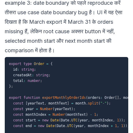
example 3: date boundary को पहले reproduce करें
तीसरा use case date boundary bug है। UI में यह ऐसा
दिखता है कि March export में March 31 के orders
missing हैं, लेकिन root cause अक्सर button में नहीं,
selected month start और next month start की
comparison में होता है।
export
type
Order
=
{
  id
:
string
;
  createdAt
:
string
;
  total
:
number
;
}
;
export
function
exportMonthlyOrderIds
(
orders
:
 Order
[
]
,
 mont
const
[
yearText
,
 monthText
]
=
 month
.
split
(
"-"
)
;
const
 year 
=
Number
(
yearText
)
;
const
 monthIndex 
=
Number
(
monthText
)
-
1
;
const
 start 
=
new
Date
(
Date
.
UTC
(
year
,
 monthIndex
,
1
)
)
;
const
 end 
=
new
Date
(
Date
.
UTC
(
year
,
 monthIndex 
+
1
,
1
)
)
;