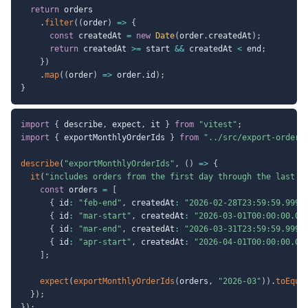
return
 orders

.
filter
(
(
order
)
=>
{
const
 createdAt 
=
new
Date
(
order
.
createdAt
)
;
return
 createdAt 
>=
 start 
&&
 createdAt 
<
 end
;
}
)
.
map
(
(
order
)
=>
 order
.
id
)
;
}
import
{
 describe
,
 expect
,
 it 
}
from
"vitest"
;
import
{
 exportMonthlyOrderIds 
}
from
"../src/export-orders
describe
(
"exportMonthlyOrderIds"
,
(
)
=>
{
it
(
"includes orders from the first day through the last m
const
 orders 
=
[
{
 id
:
"feb-end"
,
 createdAt
:
"2026-02-28T23:59:59.999Z
{
 id
:
"mar-start"
,
 createdAt
:
"2026-03-01T00:00:00.00
{
 id
:
"mar-end"
,
 createdAt
:
"2026-03-31T23:59:59.999Z
{
 id
:
"apr-start"
,
 createdAt
:
"2026-04-01T00:00:00.00
]
;
expect
(
exportMonthlyOrderIds
(
orders
,
"2026-03"
)
)
.
toEqua
}
)
;
}
)
;