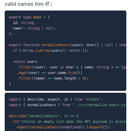
valid names trim हों।
export
type
User
=
{
  id
:
string
;
  name
?
:
string
|
null
;
}
;
export
function
normalizeUsers
(
users
:
 User
[
]
|
null
|
undef
if
(
!
Array
.
isArray
(
users
)
)
return
[
]
;
return
 users

.
filter
(
(
user
)
:
 user 
is
 User 
&
{
 name
:
string
}
=>
type
.
map
(
(
user
)
=>
 user
.
name
.
trim
(
)
)
.
filter
(
(
name
)
=>
 name
.
length 
>
0
)
;
}
import
{
 describe
,
 expect
,
 it 
}
from
"vitest"
;
import
{
 normalizeUsers 
}
from
"../src/normalize-users.js"
;
describe
(
"normalizeUsers"
,
(
)
=>
{
it
(
"returns an empty list when the API payload is missing
expect
(
normalizeUsers
(
undefined
)
)
.
toEqual
(
[
]
)
;