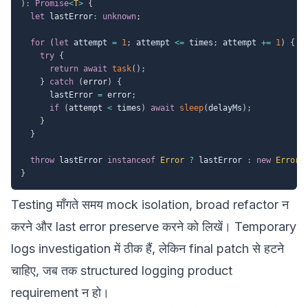
)
:
Promise
<
T
>
{
let
 lastError
:
unknown
;
for
(
let
 attempt 
=
1
;
 attempt 
<=
 times
;
 attempt 
+=
1
)
{
try
{
return
await
task
(
)
;
}
catch
(
error
)
{
      lastError 
=
 error
;
if
(
attempt 
<
 times
)
await
sleep
(
delayMs
)
;
}
}
throw
 lastError 
instanceof
Error
?
 lastError 
:
new
Error
(
}
Testing माँगते समय mock isolation, broad refactor न
करने और last error preserve करने को लिखें। Temporary
logs investigation में ठीक हैं, लेकिन final patch से हटने
चाहिए, जब तक structured logging product
requirement न हो।