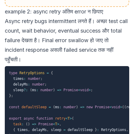
example 2: async retry अंतिम error न छिपाए
Async retry bugs intermittent लगते हैं। अच्छा test call
count, wait behavior, eventual success और total
failure देखता है। Final error swallow हो जाए तो
incident response असली failed service तक नहीं
पहुँचती।
type
RetryOptions
=
{
  times
:
number
;
  delayMs
:
number
;
  sleep
?
:
(
ms
:
number
)
=>
Promise
<
void
>
;
}
;
const
defaultSleep
=
(
ms
:
number
)
=>
new
Promise
<
void
>
(
(
res
export
async
function
retry
<
T
>
(
task
:
(
)
=>
Promise
<
T
>
,
{
 times
,
 delayMs
,
 sleep 
=
 defaultSleep 
}
:
 RetryOptions
,