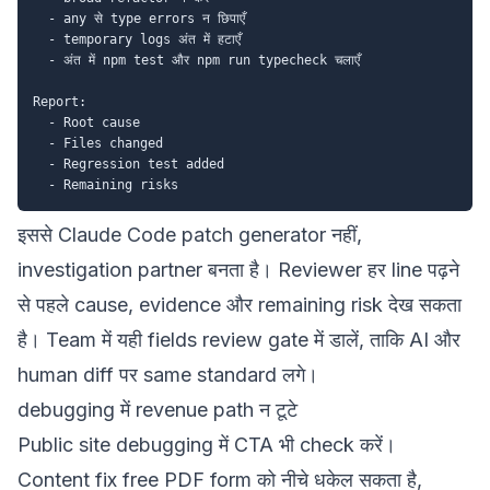
  - any से type errors न छिपाएँ

  - temporary logs अंत में हटाएँ

  - अंत में npm test और npm run typecheck चलाएँ

Report:

  - Root cause

  - Files changed

  - Regression test added

इससे Claude Code patch generator नहीं,
investigation partner बनता है। Reviewer हर line पढ़ने
से पहले cause, evidence और remaining risk देख सकता
है। Team में यही fields
review gate
में डालें, ताकि AI और
human diff पर same standard लगे।
debugging में revenue path न टूटे
Public site debugging में CTA भी check करें।
Content fix free PDF form को नीचे धकेल सकता है,