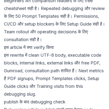
Beginners और comparison readers के लिए
free
cheatsheet
सही है। Repeated debugging और review
के लिए
50 Prompt Templates
सही है। Permissions,
CI/CD और setup blockers के लिए
Setup Guide
सही है।
Team rollout और operating decisions के लिए
consultation
सही है।
इस article में क्या verify किया
इस rewrite में clean UTF-8 body, executable code
blocks, internal links, external links और free PDF,
Gumroad, consultation path शामिल हैं। Next metrics
हैं PDF signups, Prompt Templates clicks, Setup
Guide clicks और Training visits from this
debugging slug.
publish के बाद debugging check