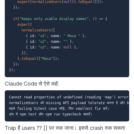
expect
(
normalizeUsers
(
null
)
)
.
toEqual
(
[
]
)
;
}
)
;
it
(
"keeps only usable display names"
,
(
)
=>
{
expect
(
normalizeUsers
(
[
{
 id
:
"u1"
,
 name
:
" Masa "
}
,
{
 id
:
"u2"
,
 name
:
""
}
,
{
 id
:
"u3"
,
 name
:
null
}
,
]
)
,
)
.
toEqual
(
[
"Masa"
]
)
;
}
)
;
}
)
;
Claude Code से ऐसे कहें:
Cannot read properties of undefined (reading 'map') error है।
normalizeUsers को missing API payload tolerate करना है और blank 
पहले failing Vitest case जोड़ें, फिर smallest fix करें।

Trap है users ?? [] पर रुक जाना। इससे crash रुक सकता