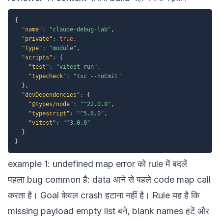
{
"name"
:
"claude-debug-lab"
,
"private"
:
true
,
"type"
:
"module"
,
"scripts"
:
{
"test"
:
"vitest run"
,
"typecheck"
:
"tsc --noEmit"
}
,
"devDependencies"
:
{
"@types/node"
:
"^22.0.0"
,
"typescript"
:
"^5.6.0"
,
"vitest"
:
"^3.0.0"
}
}
example 1: undefined map error को rule में बदलें
पहला bug common है: data आने से पहले code map call
करता है। Goal केवल crash हटाना नहीं है। Rule यह है कि
missing payload empty list बने, blank names हटें और