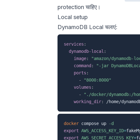
protection चाहिए।
Local setup
DynamoDB Local चलाएं:
services
:
dynamodb-local
:
image
:
"amazon/dynamodb-lo
command
:
"-jar DynamoDBLoc
ports
:
-
"8000:8000"
volumes
:
-
"./docker/dynamodb:/ho
working_dir
:
docker
 compose up 
-d
export
AWS_ACCESS_KEY_ID
=
export
AWS_SECRET_ACCESS_KEY
=