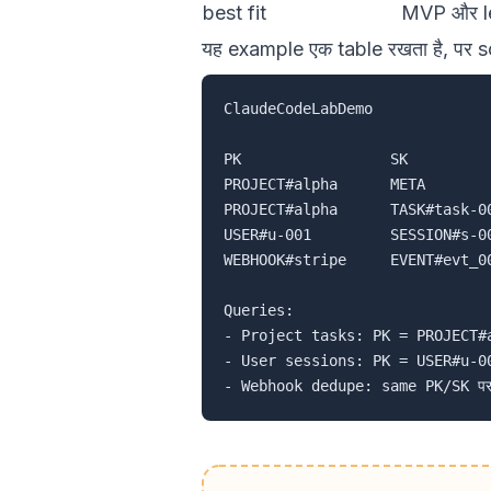
best fit
MVP और l
यह example एक table रखता है, पर 
ClaudeCodeLabDemo

PK                 SK          
PROJECT#alpha      META        
PROJECT#alpha      TASK#task-00
USER#u-001         SESSION#s-00
WEBHOOK#stripe     EVENT#evt_00
Queries:

- Project tasks: PK = PROJECT#
- User sessions: PK = USER#u-0