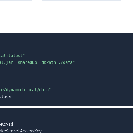
cal:latest"
al.jar -sharedDb -dbPath ./data"
me/dynamodblocal/data"