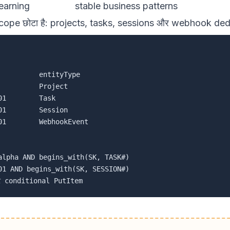
earning
stable business patterns
scope छोटा है: projects, tasks, sessions और webhook de
         entityType

         Project

1        Task

1        Session

1        WebhookEvent

alpha AND begins_with(SK, TASK#)

01 AND begins_with(SK, SESSION#)
