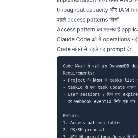
throughput capacity
और
IAM fin
पहले access patterns लिखें
Access pattern का मतलब है applic
Claude Code को ये operations नहीं 
Code मांगने से पहले यह prompt दें:
Code लिखने से पहले इस DynamoDB des
Requirements:

- Project के हिसाब से tasks list क
- taskId से एक task update करना

- User sessions 7 दिन बाद expire ह
- हर webhook eventId सिर्फ एक बार 
Return:

1. Access pattern table

2. PK/SK proposal

3. कौन सी operations Query से हो सक