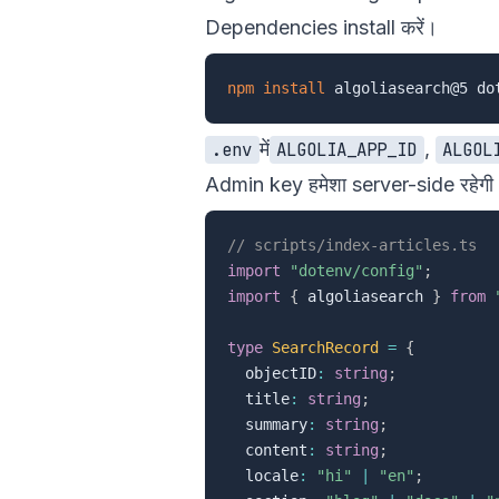
Dependencies install करें।
npm
install
में
,
.env
ALGOLIA_APP_ID
ALGOL
Admin key हमेशा server-side रहेगी
// scripts/index-articles.ts
import
"dotenv/config"
;
import
{
 algoliasearch 
}
from
type
SearchRecord
=
{
  objectID
:
string
;
  title
:
string
;
  summary
:
string
;
  content
:
string
;
  locale
:
"hi"
|
"en"
;