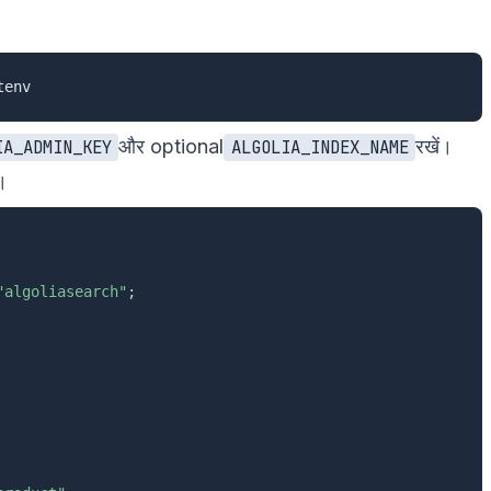
और optional
रखें।
IA_ADMIN_KEY
ALGOLIA_INDEX_NAME
।
"algoliasearch"
;