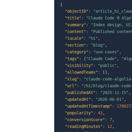
{
"objectID"
:
"article_hi_clau
"title"
:
"Claude Code से Algo
"summary"
:
"Index design, UI
"content"
:
"Published content 
"locale"
:
"hi"
,
"section"
:
"blog"
,
"category"
:
"use-cases"
,
"tags"
:
[
"Claude Code"
,
"Alg
"visibility"
:
"public"
,
"allowedTeams"
:
[
]
,
"slug"
:
"claude-code-algolia
"url"
:
"/hi/blog/claude-code
"publishedAt"
:
"2025-11-15"
,
"updatedAt"
:
"2026-06-01"
,
"updatedAtTimestamp"
:
178027
"popularity"
:
42
,
"conversionScore"
:
7
,
"readingMinutes"
:
12
,