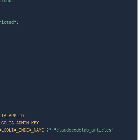
product"
;
ricted"
;
LIA_APP_ID
;
LGOLIA_ADMIN_KEY
;
ALGOLIA_INDEX_NAME
??
"claudecodelab_articles"
;