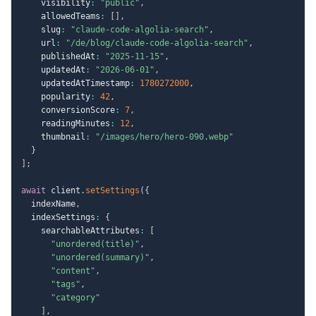
    visibility
:
"public"
,
    allowedTeams
:
[
]
,
    slug
:
"claude-code-algolia-search"
,
    url
:
"/de/blog/claude-code-algolia-search"
,
    publishedAt
:
"2025-11-15"
,
    updatedAt
:
"2026-06-01"
,
    updatedAtTimestamp
:
1780272000
,
    popularity
:
42
,
    conversionScore
:
7
,
    readingMinutes
:
12
,
    thumbnail
:
"/images/hero/hero-090.webp"
}
]
;
await
 client
.
setSettings
(
{
  indexName
,
  indexSettings
:
{
    searchableAttributes
:
[
"unordered(title)"
,
"unordered(summary)"
,
"content"
,
"tags"
,
"category"
]
,