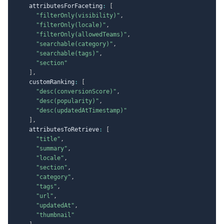
    attributesForFaceting
:
[
"filterOnly(visibility)"
,
"filterOnly(locale)"
,
"filterOnly(allowedTeams)"
,
"searchable(category)"
,
"searchable(tags)"
,
"section"
]
,
    customRanking
:
[
"desc(conversionScore)"
,
"desc(popularity)"
,
"desc(updatedAtTimestamp)"
]
,
    attributesToRetrieve
:
[
"title"
,
"summary"
,
"locale"
,
"section"
,
"category"
,
"tags"
,
"url"
,
"updatedAt"
,
"thumbnail"