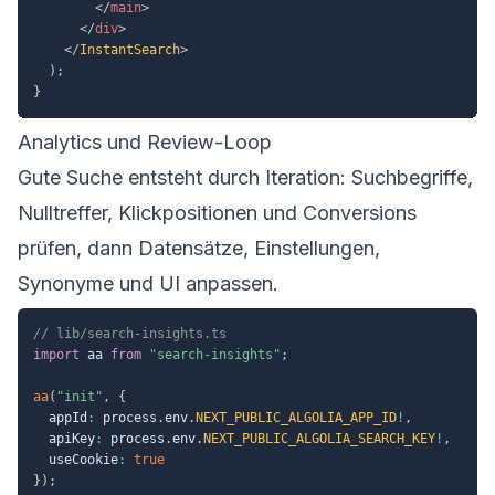
</
main
>
</
div
>
</
InstantSearch
>
)
;
}
Analytics und Review-Loop
Gute Suche entsteht durch Iteration: Suchbegriffe,
Nulltreffer, Klickpositionen und Conversions
prüfen, dann Datensätze, Einstellungen,
Synonyme und UI anpassen.
// lib/search-insights.ts
import
 aa 
from
"search-insights"
;
aa
(
"init"
,
{
  appId
:
 process
.
env
.
NEXT_PUBLIC_ALGOLIA_APP_ID
!
,
  apiKey
:
 process
.
env
.
NEXT_PUBLIC_ALGOLIA_SEARCH_KEY
!
,
  useCookie
:
true
}
)
;