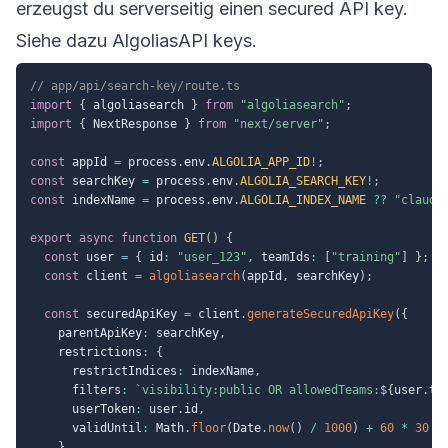
erzeugst du serverseitig einen secured API key.
Siehe dazu Algolias
API keys
.
// app/api/search-key/route.ts
import
{
 algoliasearch 
}
from
"algoliasearch"
;
import
{
 NextResponse 
}
from
"next/server"
;
const
 appId 
=
 process
.
env
.
ALGOLIA_APP_ID
!
;
const
 searchKey 
=
 process
.
env
.
ALGOLIA_SEARCH_KEY
!
;
const
 indexName 
=
 process
.
env
.
ALGOLIA_INDEX_NAME
??
"claude
export
async
function
GET
(
)
{
const
 user 
=
{
 id
:
"user_123"
,
 teamIds
:
[
"training"
]
}
;
const
 client 
=
algoliasearch
(
appId
,
 searchKey
)
;
const
 securedApiKey 
=
 client
.
generateSecuredApiKey
(
{
    parentApiKey
:
 searchKey
,
    restrictions
:
{
      restrictIndices
:
 indexName
,
      filters
:
`
visibility:public OR allowedTeams:
${
user
.
te
      userToken
:
 user
.
id
,
      validUntil
:
 Math
.
floor
(
Date
.
now
(
)
/
1000
)
+
60
*
30
}