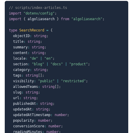
// scripts/index-articles.ts
import
"dotenv/config"
;
import
{
 algoliasearch 
}
from
"algoliasearch"
;
type
SearchRecord
=
{
  objectID
:
string
;
  title
:
string
;
  summary
:
string
;
  content
:
string
;
  locale
:
"de"
|
"en"
;
  section
:
"blog"
|
"docs"
|
"product"
;
  category
:
string
;
  tags
:
string
[
]
;
  visibility
:
"public"
|
"restricted"
;
  allowedTeams
:
string
[
]
;
  slug
:
string
;
  url
:
string
;
  publishedAt
:
string
;
  updatedAt
:
string
;
  updatedAtTimestamp
:
number
;
  popularity
:
number
;
  conversionScore
:
number
;
  readingMinutes
:
number
;