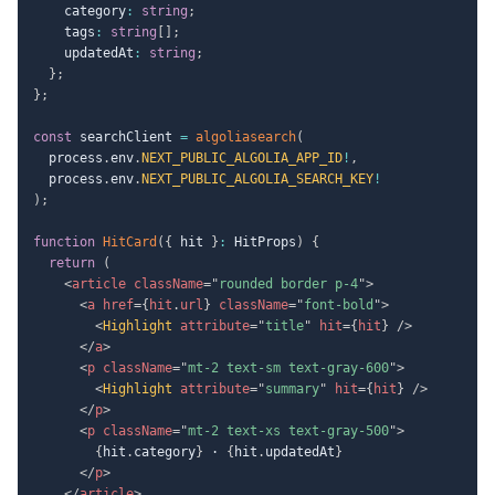
    category
:
string
;
    tags
:
string
[
]
;
    updatedAt
:
string
;
}
;
}
;
const
 searchClient 
=
algoliasearch
(
  process
.
env
.
NEXT_PUBLIC_ALGOLIA_APP_ID
!
,
  process
.
env
.
NEXT_PUBLIC_ALGOLIA_SEARCH_KEY
!
)
;
function
HitCard
(
{
 hit 
}
:
 HitProps
)
{
return
(
<
article
className
=
"
rounded border p-4
"
>
<
a
href
=
{
hit
.
url
}
className
=
"
font-bold
"
>
<
Highlight
attribute
=
"
title
"
hit
=
{
hit
}
/>
</
a
>
<
p
className
=
"
mt-2 text-sm text-gray-600
"
>
<
Highlight
attribute
=
"
summary
"
hit
=
{
hit
}
/>
</
p
>
<
p
className
=
"
mt-2 text-xs text-gray-500
"
>
{
hit
.
category
}
 · 
{
hit
.
updatedAt
}
</
p
>
</
article
>