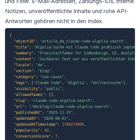
und Filter. E-Mail-Adressen, Zahlungs-IDs, interne
Notizen, unveröffentlichte Inhalte und rohe API-
Antworten gehören nicht in den Index.
{
"objectID"
:
"article_de_claude-code-algolia-search"
,
"title"
:
"Algolia-Suche mit Claude Code praktisch impleme
"summary"
:
"Praxisleitfaden für Indexdesign, UI, Analytic
"content"
:
"Suchbarer Text nur aus veröffentlichten Inhal
"locale"
:
"de"
,
"section"
:
"blog"
,
"category"
:
"use-cases"
,
"tags"
:
[
"Claude Code"
,
"Algolia"
,
"Volltextsuche"
]
,
"visibility"
:
"public"
,
"allowedTeams"
:
[
]
,
"slug"
:
"claude-code-algolia-search"
,
"url"
:
"/de/blog/claude-code-algolia-search"
,
"publishedAt"
:
"2025-11-15"
,
"updatedAt"
:
"2026-06-01"
,
"updatedAtTimestamp"
:
1780272000
,
"popularity"
:
42
,
"conversionScore"
:
7
,