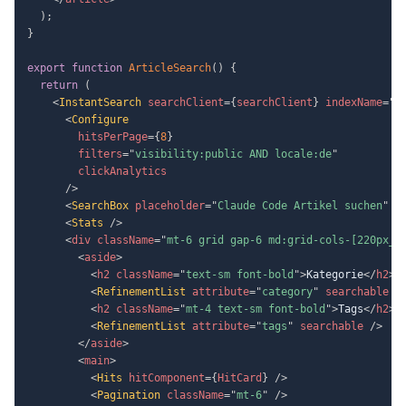
)
;
}
export
function
ArticleSearch
(
)
{
return
(
<
InstantSearch
searchClient
=
{
searchClient
}
indexName
=
"
c
<
Configure
hitsPerPage
=
{
8
}
filters
=
"
visibility:public AND locale:de
"
clickAnalytics
/>
<
SearchBox
placeholder
=
"
Claude Code Artikel suchen
"
/
<
Stats
/>
<
div
className
=
"
mt-6 grid gap-6 md:grid-cols-[220px_1
<
aside
>
<
h2
className
=
"
text-sm font-bold
"
>
Kategorie
</
h2
>
<
RefinementList
attribute
=
"
category
"
searchable
/
<
h2
className
=
"
mt-4 text-sm font-bold
"
>
Tags
</
h2
>
<
RefinementList
attribute
=
"
tags
"
searchable
/>
</
aside
>
<
main
>
<
Hits
hitComponent
=
{
HitCard
}
/>
<
Pagination
className
=
"
mt-6
"
/>