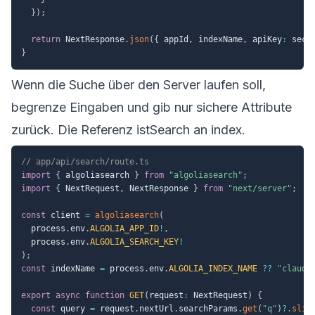
}
)
;
return
 NextResponse
.
json
(
{
 appId
,
 indexName
,
 apiKey
:
 secu
}
Wenn die Suche über den Server laufen soll,
begrenze Eingaben und gib nur sichere Attribute
zurück. Die Referenz ist
Search an index
.
// app/api/search/route.ts
import
{
 algoliasearch 
}
from
"algoliasearch"
;
import
{
 NextRequest
,
 NextResponse 
}
from
"next/server"
;
const
 client 
=
algoliasearch
(
  process
.
env
.
ALGOLIA_APP_ID
!
,
  process
.
env
.
ALGOLIA_SEARCH_KEY
!
)
;
const
 indexName 
=
 process
.
env
.
ALGOLIA_INDEX_NAME
??
"claude
export
async
function
GET
(
request
:
 NextRequest
)
{
const
 query 
=
 request
.
nextUrl
.
searchParams
.
get
(
"q"
)
?.
slic