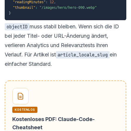
"readingMinutes"
:
12
,
"thumbnail"
:
"/images/hero/hero-090.webp"
}
muss stabil bleiben. Wenn sich die ID
objectID
bei jeder Titel- oder URL-Änderung ändert,
verlieren Analytics und Relevanztests ihren
Verlauf. Für Artikel ist
ein
article_locale_slug
einfacher Standard.
KOSTENLOS
Kostenloses PDF: Claude-Code-
Cheatsheet