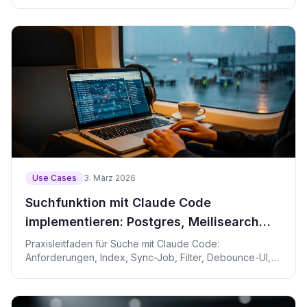
Use Cases
3. März 2026
Suchfunktion mit Claude Code
implementieren: Postgres, Meilisearch
und Algolia
Praxisleitfaden für Suche mit Claude Code:
Anforderungen, Index, Sync-Job, Filter, Debounce-UI,
Tests und Rollout.