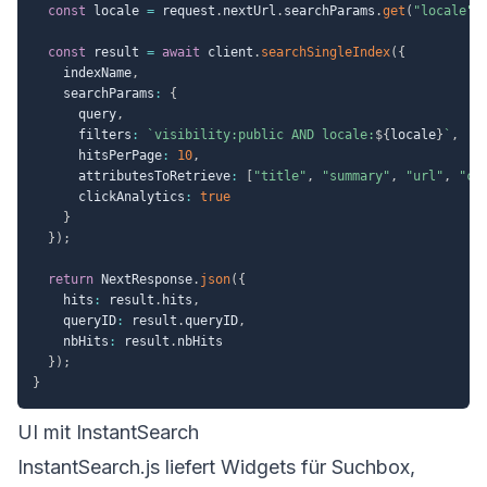
const
 locale 
=
 request
.
nextUrl
.
searchParams
.
get
(
"locale"
)
const
 result 
=
await
 client
.
searchSingleIndex
(
{
    indexName
,
    searchParams
:
{
      query
,
      filters
:
`
visibility:public AND locale:
${
locale
}
`
,
      hitsPerPage
:
10
,
      attributesToRetrieve
:
[
"title"
,
"summary"
,
"url"
,
"ca
      clickAnalytics
:
true
}
}
)
;
return
 NextResponse
.
json
(
{
    hits
:
 result
.
hits
,
    queryID
:
 result
.
queryID
,
    nbHits
:
 result
.
nbHits

}
)
;
}
UI mit InstantSearch
InstantSearch.js
liefert Widgets für Suchbox,