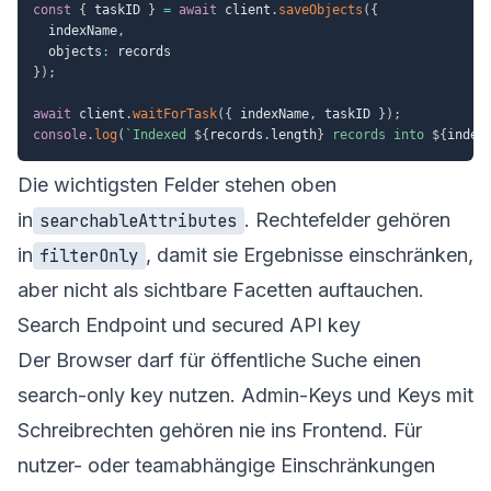
const
{
 taskID 
}
=
await
 client
.
saveObjects
(
{
  indexName
,
  objects
:
}
)
;
await
 client
.
waitForTask
(
{
 indexName
,
 taskID 
}
)
;
console
.
log
(
`
Indexed 
${
records
.
length
}
 records into 
${
index
Die wichtigsten Felder stehen oben
in
. Rechtefelder gehören
searchableAttributes
in
, damit sie Ergebnisse einschränken,
filterOnly
aber nicht als sichtbare Facetten auftauchen.
Search Endpoint und secured API key
Der Browser darf für öffentliche Suche einen
search-only key nutzen. Admin-Keys und Keys mit
Schreibrechten gehören nie ins Frontend. Für
nutzer- oder teamabhängige Einschränkungen