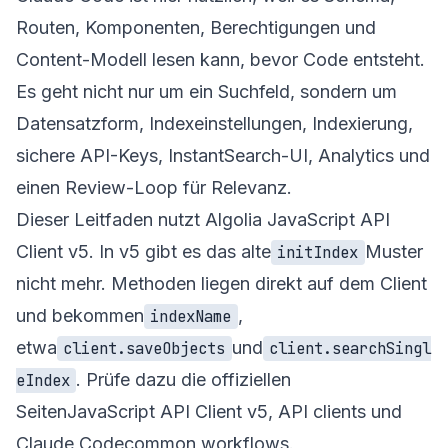
Routen, Komponenten, Berechtigungen und
Content-Modell lesen kann, bevor Code entsteht.
Es geht nicht nur um ein Suchfeld, sondern um
Datensatzform, Indexeinstellungen, Indexierung,
sichere API-Keys, InstantSearch-UI, Analytics und
einen Review-Loop für Relevanz.
Dieser Leitfaden nutzt Algolia JavaScript API
Client v5. In v5 gibt es das alte
Muster
initIndex
nicht mehr. Methoden liegen direkt auf dem Client
und bekommen
,
indexName
etwa
und
client.saveObjects
client.searchSingl
. Prüfe dazu die offiziellen
eIndex
Seiten
JavaScript API Client v5
,
API clients
und
Claude Code
common workflows
.