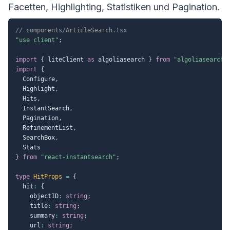
Facetten, Highlighting, Statistiken und Pagination.
// components/ArticleSearch.tsx
"use client"
;
import
{
 liteClient 
as
 algoliasearch 
}
from
"algoliasearch/
import
{
  Configure
,
  Highlight
,
  Hits
,
  InstantSearch
,
  Pagination
,
  RefinementList
,
  SearchBox
,
}
from
"react-instantsearch"
;
type
HitProps
=
{
  hit
:
{
    objectID
:
string
;
    title
:
string
;
    summary
:
string
;
    url
:
string
;