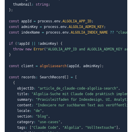
  thumbnail
:
string
;
}
;
const
 appId 
=
 process
.
env
.
ALGOLIA_APP_ID
;
const
 adminKey 
=
 process
.
env
.
ALGOLIA_ADMIN_KEY
;
const
 indexName 
=
 process
.
env
.
ALGOLIA_INDEX_NAME
??
"claude
if
(
!
appId 
||
!
adminKey
)
{
throw
new
Error
(
"ALGOLIA_APP_ID and ALGOLIA_ADMIN_KEY are
}
const
 client 
=
algoliasearch
(
appId
,
 adminKey
)
;
const
 records
:
 SearchRecord
[
]
=
[
{
    objectID
:
"article_de_claude-code-algolia-search"
,
    title
:
"Algolia-Suche mit Claude Code praktisch impleme
    summary
:
"Praxisleitfaden für Indexdesign, UI, Analytic
    content
:
"Indexiere nur suchbaren Text aus veröffentlic
    locale
:
"de"
,
    section
:
"blog"
,
    category
:
"use-cases"
,
    tags
:
[
"Claude Code"
,
"Algolia"
,
"Volltextsuche"
]
,