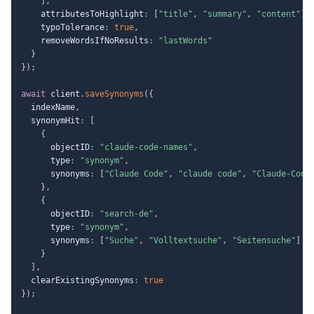
]
,
    attributesToHighlight
:
[
"title"
,
"summary"
,
"content"
]
,
    typoTolerance
:
true
,
    removeWordsIfNoResults
:
"lastWords"
}
}
)
;
await
 client
.
saveSynonyms
(
{
  indexName
,
  synonymHit
:
[
{
      objectID
:
"claude-code-names"
,
      type
:
"synonym"
,
      synonyms
:
[
"Claude Code"
,
"claude code"
,
"Claude-Code
}
,
{
      objectID
:
"search-de"
,
      type
:
"synonym"
,
      synonyms
:
[
"Suche"
,
"Volltextsuche"
,
"Seitensuche"
]
}
]
,
  clearExistingSynonyms
:
true
}
)
;