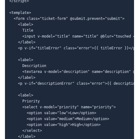
</script>

<template>

  <form class="ticket-form" @submit.prevent="submit">

    <label>

      Title

      <input v-model="title" name="title" @blur="touched = t
    </label>

    <p v-if="titleError" class="error">{{ titleError }}</p>

    <label>

      Description

      <textarea v-model="description" name="description" @bl
    </label>

    <p v-if="descriptionError" class="error">{{ descriptionE
    <label>

      Priority

      <select v-model="priority" name="priority">

        <option value="low">Low</option>

        <option value="medium">Medium</option>

        <option value="high">High</option>

      </select>

    </label>
