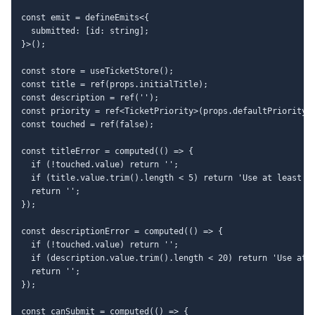
const emit = defineEmits<{

  submitted: [id: string];

}>();

const store = useTicketStore();

const title = ref(props.initialTitle);

const description = ref('');

const priority = ref<TicketPriority>(props.defaultPriority);
const touched = ref(false);

const titleError = computed(() => {

  if (!touched.value) return '';

  if (title.value.trim().length < 5) return 'Use at least 5 
  return '';

});

const descriptionError = computed(() => {

  if (!touched.value) return '';

  if (description.value.trim().length < 20) return 'Use at l
  return '';

});

const canSubmit = computed(() => {
