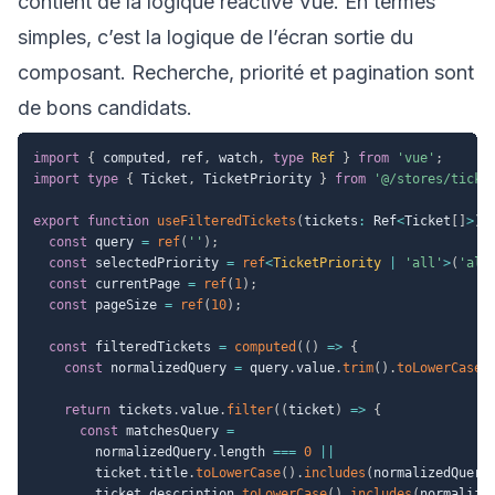
contient de la logique réactive Vue. En termes
simples, c’est la logique de l’écran sortie du
composant. Recherche, priorité et pagination sont
de bons candidats.
import
{
 computed
,
 ref
,
 watch
,
type
Ref
}
from
'vue'
;
import
type
{
 Ticket
,
 TicketPriority 
}
from
'@/stores/ticke
export
function
useFilteredTickets
(
tickets
:
 Ref
<
Ticket
[
]
>
)
const
 query 
=
ref
(
''
)
;
const
 selectedPriority 
=
ref
<
TicketPriority 
|
'all'
>
(
'all
const
 currentPage 
=
ref
(
1
)
;
const
 pageSize 
=
ref
(
10
)
;
const
 filteredTickets 
=
computed
(
(
)
=>
{
const
 normalizedQuery 
=
 query
.
value
.
trim
(
)
.
toLowerCase
(
return
 tickets
.
value
.
filter
(
(
ticket
)
=>
{
const
 matchesQuery 
=
        normalizedQuery
.
length 
===
0
||
        ticket
.
title
.
toLowerCase
(
)
.
includes
(
normalizedQuery
        ticket
.
description
.
toLowerCase
(
)
.
includes
(
normalize