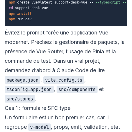
npm
 create vue@latest support-desk-vue -- 
--typescript
--ro
cd
npm
install
npm
Évitez le prompt “crée une application Vue
moderne”. Précisez le gestionnaire de paquets, la
présence de Vue Router, l’usage de Pinia et la
commande de test. Dans un vrai projet,
demandez d’abord à Claude Code de lire
,
,
package.json
vite.config.ts
,
et
tsconfig.app.json
src/components
.
src/stores
Cas 1 : formulaire SFC typé
Un formulaire est un bon premier cas, car il
regroupe
, props, emit, validation, état
v-model