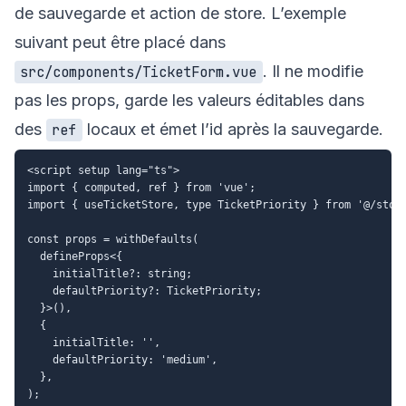
de sauvegarde et action de store. L’exemple
suivant peut être placé dans
. Il ne modifie
src/components/TicketForm.vue
pas les props, garde les valeurs éditables dans
des
locaux et émet l’id après la sauvegarde.
ref
<script setup lang="ts">

import { computed, ref } from 'vue';

import { useTicketStore, type TicketPriority } from '@/store
const props = withDefaults(

  defineProps<{

    initialTitle?: string;

    defaultPriority?: TicketPriority;

  }>(),

  {

    initialTitle: '',

    defaultPriority: 'medium',

  },

);
