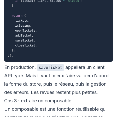
if
(
ticket
)
 ticket
.
status 
=
'closed'
;
}
return
{
    tickets
,
    isSaving
,
    openTickets
,
    addTicket
,
    saveTicket
,
    closeTicket
,
}
;
}
)
;
En production,
appellera un client
saveTicket
API typé. Mais il vaut mieux faire valider d’abord
la forme du store, puis le réseau, puis la gestion
des erreurs. Les revues restent plus petites.
Cas 3 : extraire un composable
Un composable est une fonction réutilisable qui