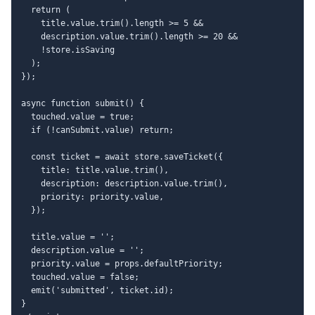
  return (

    title.value.trim().length >= 5 &&

    description.value.trim().length >= 20 &&

    !store.isSaving

  );

});

async function submit() {

  touched.value = true;

  if (!canSubmit.value) return;

  const ticket = await store.saveTicket({

    title: title.value.trim(),

    description: description.value.trim(),

    priority: priority.value,

  });

  title.value = '';

  description.value = '';

  priority.value = props.defaultPriority;

  touched.value = false;

  emit('submitted', ticket.id);

}
