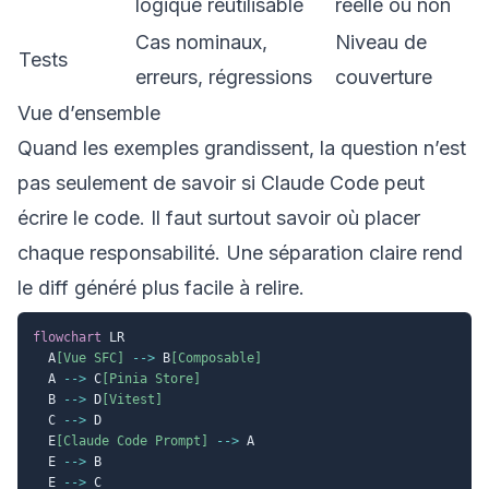
logique réutilisable
réelle ou non
Cas nominaux,
Niveau de
Tests
erreurs, régressions
couverture
Vue d’ensemble
Quand les exemples grandissent, la question n’est
pas seulement de savoir si Claude Code peut
écrire le code. Il faut surtout savoir où placer
chaque responsabilité. Une séparation claire rend
le diff généré plus facile à relire.
flowchart
 LR

  A
[Vue SFC]
-->
 B
[Composable]
  A 
-->
 C
[Pinia Store]
  B 
-->
 D
[Vitest]
  C 
-->
 D

  E
[Claude Code Prompt]
-->
 A

  E 
-->
 B

  E 
-->
 C
