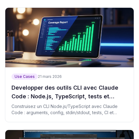
Use Cases
21 mars 2026
Developper des outils CLI avec Claude
Code : Node.js, TypeScript, tests et
release sure
Construisez un CLI Node.js/TypeScript avec Claude
Code : arguments, config, stdin/stdout, tests, CI et
secrets.