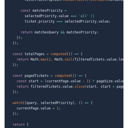
const
 matchesPriority 
=
        selectedPriority
.
value 
===
'all'
||
        ticket
.
priority 
===
 selectedPriority
.
value
;
return
 matchesQuery 
&&
 matchesPriority
;
}
)
;
}
)
;
const
 totalPages 
=
computed
(
(
)
=>
{
return
 Math
.
max
(
1
,
 Math
.
ceil
(
filteredTickets
.
value
.
leng
}
)
;
const
 pagedTickets 
=
computed
(
(
)
=>
{
const
 start 
=
(
currentPage
.
value 
-
1
)
*
 pageSize
.
value
;
return
 filteredTickets
.
value
.
slice
(
start
,
 start 
+
 pageS
}
)
;
watch
(
[
query
,
 selectedPriority
]
,
(
)
=>
{
    currentPage
.
value 
=
1
;
}
)
;
return
{