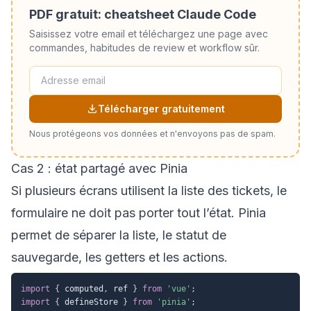
PDF gratuit: cheatsheet Claude Code
Saisissez votre email et téléchargez une page avec
commandes, habitudes de review et workflow sûr.
Télécharger gratuitement
Nous protégeons vos données et n'envoyons pas de spam.
Cas 2 : état partagé avec Pinia
Si plusieurs écrans utilisent la liste des tickets, le
formulaire ne doit pas porter tout l’état. Pinia
permet de séparer la liste, le statut de
sauvegarde, les getters et les actions.
import
{
 computed
,
 ref 
}
from
'vue'
;
import
{
 defineStore 
}
from
'pinia'
;