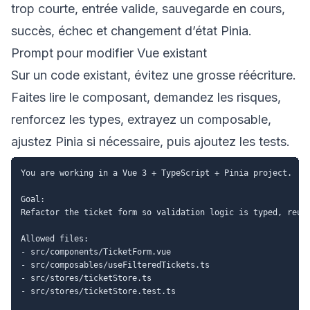
trop courte, entrée valide, sauvegarde en cours,
succès, échec et changement d’état Pinia.
Prompt pour modifier Vue existant
Sur un code existant, évitez une grosse réécriture.
Faites lire le composant, demandez les risques,
renforcez les types, extrayez un composable,
ajustez Pinia si nécessaire, puis ajoutez les tests.
You are working in a Vue 3 + TypeScript + Pinia project.

Goal:

Refactor the ticket form so validation logic is typed, reusa
Allowed files:

- src/components/TicketForm.vue

- src/composables/useFilteredTickets.ts

- src/stores/ticketStore.ts

- src/stores/ticketStore.test.ts
