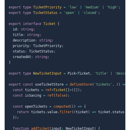
export
type
TicketPriority
=
'low'
|
'medium'
|
'high'
;
export
type
TicketStatus
=
'open'
|
'closed'
;
export
interface
Ticket
{
  id
:
string
;
  title
:
string
;
  description
:
string
;
  priority
:
 TicketPriority
;
  status
:
 TicketStatus
;
  createdAt
:
string
;
}
export
type
NewTicketInput
=
 Pick
<
Ticket
,
'title'
|
'descri
export
const
 useTicketStore 
=
defineStore
(
'tickets'
,
(
)
=>
const
 tickets 
=
ref
<
Ticket
[
]
>
(
[
]
)
;
const
 isSaving 
=
ref
(
false
)
;
const
 openTickets 
=
computed
(
(
)
=>
{
return
 tickets
.
value
.
filter
(
(
ticket
)
=>
 ticket
.
status 
=
}
)
;
function
addTicket
(
input
:
 NewTicketInput
)
{