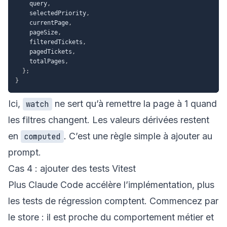
    query
,
    selectedPriority
,
    currentPage
,
    pageSize
,
    filteredTickets
,
    pagedTickets
,
    totalPages
,
}
;
}
Ici,
ne sert qu’à remettre la page à 1 quand
watch
les filtres changent. Les valeurs dérivées restent
en
. C’est une règle simple à ajouter au
computed
prompt.
Cas 4 : ajouter des tests Vitest
Plus Claude Code accélère l’implémentation, plus
les tests de régression comptent. Commencez par
le store : il est proche du comportement métier et