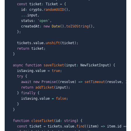
const
 ticket
:
 Ticket 
=
{
      id
:
 crypto
.
randomUUID
(
)
,
...
input
,
      status
:
'open'
,
      createdAt
:
new
Date
(
)
.
toISOString
(
)
,
}
;
    tickets
.
value
.
unshift
(
ticket
)
;
return
 ticket
;
}
async
function
saveTicket
(
input
:
 NewTicketInput
)
{
    isSaving
.
value 
=
true
;
try
{
await
new
Promise
(
(
resolve
)
=>
setTimeout
(
resolve
,
15
return
addTicket
(
input
)
;
}
finally
{
      isSaving
.
value 
=
false
;
}
}
function
closeTicket
(
id
:
string
)
{
const
 ticket 
=
 tickets
.
value
.
find
(
(
item
)
=>
 item
.
id 
===