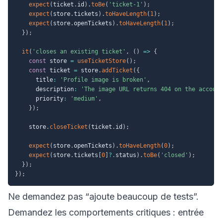
expect
(
ticket
.
id
)
.
toBe
(
'ticket-1'
)
;
expect
(
store
.
tickets
)
.
toHaveLength
(
1
)
;
expect
(
store
.
openTickets
)
.
toHaveLength
(
1
)
;
}
)
;
it
(
'closes an existing ticket'
,
(
)
=>
{
const
 store 
=
useTicketStore
(
)
;
const
 ticket 
=
 store
.
addTicket
(
{
      title
:
'Profile image is broken'
,
      description
:
'The image URL returns 404 on the accoun
      priority
:
'medium'
,
}
)
;
    store
.
closeTicket
(
ticket
.
id
)
;
expect
(
store
.
openTickets
)
.
toHaveLength
(
0
)
;
expect
(
store
.
tickets
[
0
]
?.
status
)
.
toBe
(
'closed'
)
;
}
)
;
}
)
;
Ne demandez pas “ajoute beaucoup de tests”.
Demandez les comportements critiques : entrée