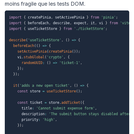
moins fragile que les tests DOM.
import
{
 createPinia
,
 setActivePinia 
}
from
'pinia'
;
import
{
 beforeEach
,
 describe
,
 expect
,
 it
,
 vi 
}
from
'vites
import
{
 useTicketStore 
}
from
'./ticketStore'
;
describe
(
'useTicketStore'
,
(
)
=>
{
beforeEach
(
(
)
=>
{
setActivePinia
(
createPinia
(
)
)
;
    vi
.
stubGlobal
(
'crypto'
,
{
randomUUID
:
(
)
=>
'ticket-1'
,
}
)
;
}
)
;
it
(
'adds a new open ticket'
,
(
)
=>
{
const
 store 
=
useTicketStore
(
)
;
const
 ticket 
=
 store
.
addTicket
(
{
      title
:
'Cannot submit expense form'
,
      description
:
'The submit button stays disabled after 
      priority
:
'high'
,
}
)
;