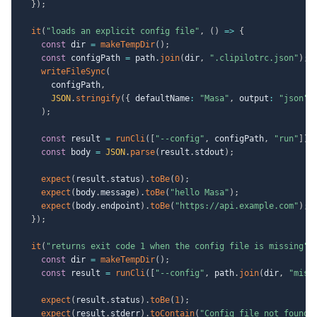
}
)
;
it
(
"loads an explicit config file"
,
(
)
=>
{
const
 dir 
=
makeTempDir
(
)
;
const
 configPath 
=
 path
.
join
(
dir
,
".clipilotrc.json"
)
;
writeFileSync
(
      configPath
,
JSON
.
stringify
(
{
 defaultName
:
"Masa"
,
 output
:
"json"
,
)
;
const
 result 
=
runCli
(
[
"--config"
,
 configPath
,
"run"
]
)
;
const
 body 
=
JSON
.
parse
(
result
.
stdout
)
;
expect
(
result
.
status
)
.
toBe
(
0
)
;
expect
(
body
.
message
)
.
toBe
(
"hello Masa"
)
;
expect
(
body
.
endpoint
)
.
toBe
(
"https://api.example.com"
)
;
}
)
;
it
(
"returns exit code 1 when the config file is missing"
,
const
 dir 
=
makeTempDir
(
)
;
const
 result 
=
runCli
(
[
"--config"
,
 path
.
join
(
dir
,
"miss
expect
(
result
.
status
)
.
toBe
(
1
)
;
expect
(
result
.
stderr
)
.
toContain
(
"Config file not found"