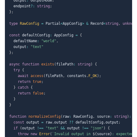
  output
:
 OutputMode
;
  endpoint
?
:
string
;
}
;
type
RawConfig
=
 Partial
<
AppConfig
>
&
 Record
<
string
,
unknow
const
 defaultConfig
:
 AppConfig 
=
{
  defaultName
:
"world"
,
  output
:
"text"
}
;
async
function
exists
(
filePath
:
string
)
{
try
{
await
access
(
filePath
,
 constants
.
F_OK
)
;
return
true
;
}
catch
{
return
false
;
}
}
function
normalizeConfig
(
raw
:
 RawConfig
,
 source
:
string
)
:
 A
const
 output 
=
 raw
.
output 
??
 defaultConfig
.
output
;
if
(
output 
!==
"text"
&&
 output 
!==
"json"
)
{
throw
new
Error
(
`
Invalid output in 
${
source
}
: expected 