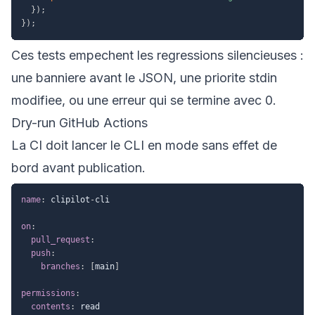
}
)
;
}
)
;
Ces tests empechent les regressions silencieuses :
une banniere avant le JSON, une priorite stdin
modifiee, ou une erreur qui se termine avec 0.
Dry-run GitHub Actions
La CI doit lancer le CLI en mode sans effet de
bord avant publication.
name
:
 clipilot
-
cli

on
:
pull_request
:
push
:
branches
:
[
main
]
permissions
:
contents
:
 read
