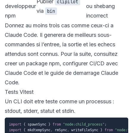
Publier
clipilot
developpeur
ou shebang
via
bin
npm
incorrect
Donnez au moins trois cas comme ceux-ci a
Claude Code. Il generera de meilleurs sous-
commandes si l’entree, la sortie et les echecs
attendus sont connus. Pour la suite, consultez
creer un package npm
,
configurer CI/CD avec
Claude Code
et le
guide de demarrage Claude
Code
.
Tests Vitest
Un CLI doit etre teste comme un processus :
stdout, stderr, statut et stdin.
import
{
 spawnSync 
}
from
"node:child_process"
;
import
{
 mkdtempSync
,
 rmSync
,
 writeFileSync 
}
from
"node:fs