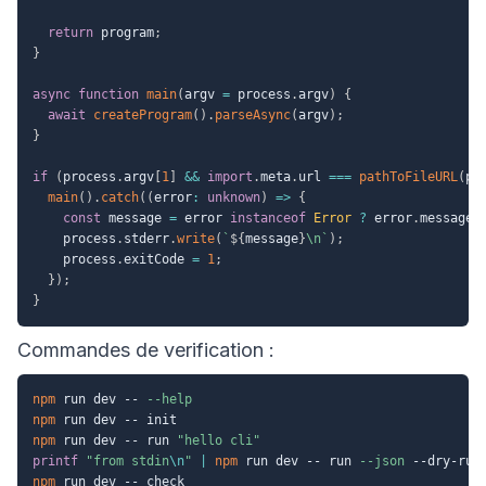
return
 program
;
}
async
function
main
(
argv 
=
 process
.
argv
)
{
await
createProgram
(
)
.
parseAsync
(
argv
)
;
}
if
(
process
.
argv
[
1
]
&&
import
.
meta
.
url 
===
pathToFileURL
(
pr
main
(
)
.
catch
(
(
error
:
unknown
)
=>
{
const
 message 
=
 error 
instanceof
Error
?
 error
.
message 
    process
.
stderr
.
write
(
`
${
message
}
\n
`
)
;
    process
.
exitCode 
=
1
;
}
)
;
}
Commandes de verification :
npm
 run dev -- 
--help
npm
npm
 run dev -- run 
"hello cli"
printf
"from stdin
\n
"
|
npm
 run dev -- run 
--json
npm