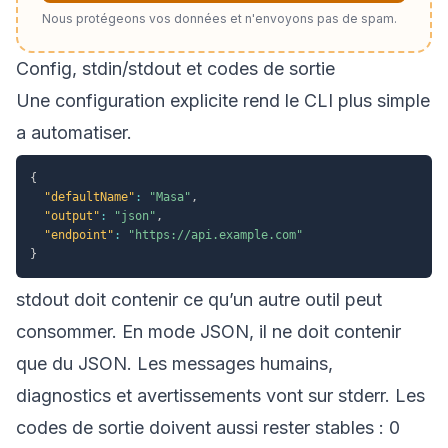
Nous protégeons vos données et n'envoyons pas de spam.
Config, stdin/stdout et codes de sortie
Une configuration explicite rend le CLI plus simple
a automatiser.
{
"defaultName"
:
"Masa"
,
"output"
:
"json"
,
"endpoint"
:
"https://api.example.com"
}
stdout doit contenir ce qu’un autre outil peut
consommer. En mode JSON, il ne doit contenir
que du JSON. Les messages humains,
diagnostics et avertissements vont sur stderr. Les
codes de sortie doivent aussi rester stables : 0