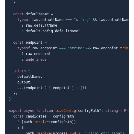
}
const
 defaultName 
=
typeof
 raw
.
defaultName 
===
"string"
&&
 raw
.
defaultName
.
?
 raw
.
defaultName

:
 defaultConfig
.
defaultName
;
const
 endpoint 
=
typeof
 raw
.
endpoint 
===
"string"
&&
 raw
.
endpoint
.
trim
(
)
?
 raw
.
endpoint

:
undefined
;
return
{
    defaultName
,
    output
,
...
(
endpoint 
?
{
 endpoint 
}
:
{
}
)
}
;
}
export
async
function
loadConfig
(
configPath
?
:
string
)
:
Prom
const
 candidates 
=
 configPath

?
[
path
.
resolve
(
configPath
)
]
:
[
        path
.
resolve
(
process
.
cwd
(
)
,
".clipilotrc.json"
)
,