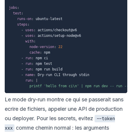
jobs
:
test
:
runs-on
:
 ubuntu
-
latest

steps
:
-
uses
:
 actions/checkout@v6

-
uses
:
 actions/setup
-
node@v6

with
:
node-version
:
22
cache
:
 npm

-
run
:
 npm ci

-
run
:
 npm test

-
run
:
 npm run build

-
name
:
 Dry
-
run CLI through stdin

run
:
|
          printf 'hello from ci\n' | npm run dev -- run --j
Le mode dry-run montre ce qui se passerait sans
ecrire de fichiers, appeler une API de production
ou deployer. Pour les secrets, evitez
--token
comme chemin normal : les arguments
xxx