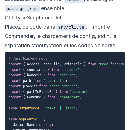
ensemble.
package.json
CLI TypeScript complet
Placez ce code dans
. Il montre
src/cli.ts
Commander, le chargement de config, stdin, la
separation stdout/stderr et les codes de sortie.
#!/usr/bin/env node
import
{
 access
,
 readFile
,
 writeFile 
}
from
"node:fs/promis
import
{
 constants 
}
from
"node:fs"
;
import
{
 homedir 
}
from
"node:os"
;
import
 path 
from
"node:path"
;
import
 process 
from
"node:process"
;
import
{
 pathToFileURL 
}
from
"node:url"
;
import
{
 Command 
}
from
"commander"
;
type
OutputMode
=
"text"
|
"json"
;
type
AppConfig
=
{
  defaultName
:
string
;