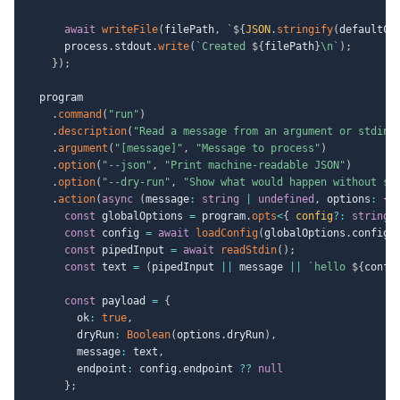
await
writeFile
(
filePath
,
`
${
JSON
.
stringify
(
defaultCo
      process
.
stdout
.
write
(
`
Created 
${
filePath
}
\n
`
)
;
}
)
;
  program

.
command
(
"run"
)
.
description
(
"Read a message from an argument or stdin"
.
argument
(
"[message]"
,
"Message to process"
)
.
option
(
"--json"
,
"Print machine-readable JSON"
)
.
option
(
"--dry-run"
,
"Show what would happen without si
.
action
(
async
(
message
:
string
|
undefined
,
 options
:
{
 
const
 globalOptions 
=
 program
.
opts
<
{
 config
?
:
string
const
 config 
=
await
loadConfig
(
globalOptions
.
config
)
const
 pipedInput 
=
await
readStdin
(
)
;
const
 text 
=
(
pipedInput 
||
 message 
||
`
hello 
${
confi
const
 payload 
=
{
        ok
:
true
,
        dryRun
:
Boolean
(
options
.
dryRun
)
,
        message
:
 text
,
        endpoint
:
 config
.
endpoint 
??
null
}
;