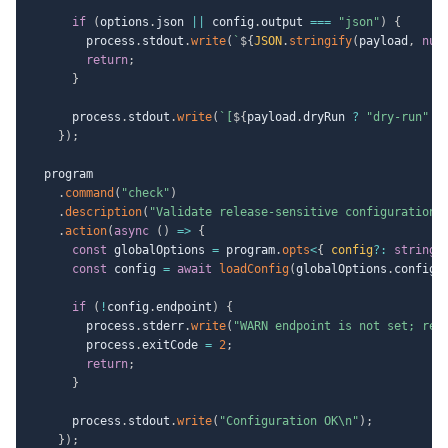
if
(
options
.
json 
||
 config
.
output 
===
"json"
)
{
        process
.
stdout
.
write
(
`
${
JSON
.
stringify
(
payload
,
nul
return
;
}
      process
.
stdout
.
write
(
`
[
${
payload
.
dryRun 
?
"dry-run"
:
}
)
;
  program

.
command
(
"check"
)
.
description
(
"Validate release-sensitive configuration"
.
action
(
async
(
)
=>
{
const
 globalOptions 
=
 program
.
opts
<
{
 config
?
:
string
const
 config 
=
await
loadConfig
(
globalOptions
.
config
)
if
(
!
config
.
endpoint
)
{
        process
.
stderr
.
write
(
"WARN endpoint is not set; rel
        process
.
exitCode 
=
2
;
return
;
}
      process
.
stdout
.
write
(
"Configuration OK\n"
)
;
}
)
;