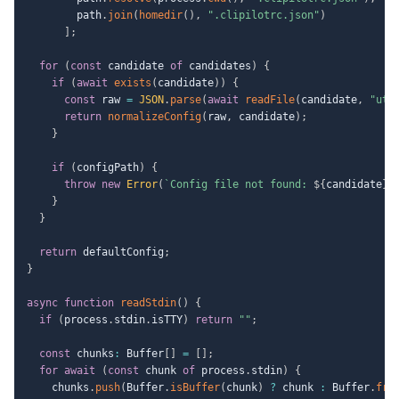
        path
.
join
(
homedir
(
)
,
".clipilotrc.json"
)
]
;
for
(
const
 candidate 
of
 candidates
)
{
if
(
await
exists
(
candidate
)
)
{
const
 raw 
=
JSON
.
parse
(
await
readFile
(
candidate
,
"utf
return
normalizeConfig
(
raw
,
 candidate
)
;
}
if
(
configPath
)
{
throw
new
Error
(
`
Config file not found: 
${
candidate
}
`
}
}
return
 defaultConfig
;
}
async
function
readStdin
(
)
{
if
(
process
.
stdin
.
isTTY
)
return
""
;
const
 chunks
:
 Buffer
[
]
=
[
]
;
for
await
(
const
 chunk 
of
 process
.
stdin
)
{
    chunks
.
push
(
Buffer
.
isBuffer
(
chunk
)
?
 chunk 
:
 Buffer
.
fro