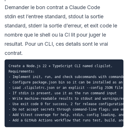
Demander le bon contrat a Claude Code
stdin est l’entree standard, stdout la sortie
standard, stderr la sortie d’erreur, et exit code le
nombre que le shell ou la CI lit pour juger le
resultat. Pour un CLI, ces details sont le vrai
contrat.
Create a Node.js 22 + TypeScript CLI named clipilot.

Requirements:

- Implement init, run, and check subcommands with commander

- Configure package.json bin so it can be installed as an np
- Load .clipilotrc.json or an explicit --config JSON file

- If stdin is present, use it as the run command input

- Write machine-readable results to stdout and warnings/erro
- Use exit code 0 for success, 2 for release configuration w
- Do not accept secrets through command-line flags; use envi
- Add Vitest coverage for help, stdin, config loading, and f