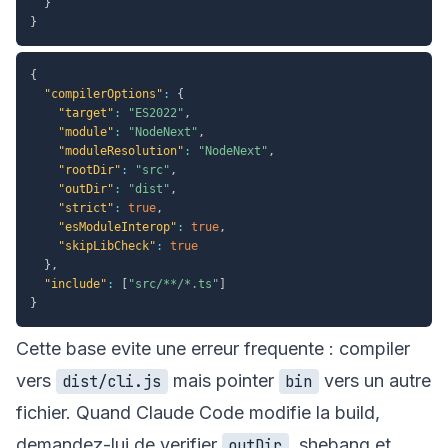
}
}
{
"compilerOptions"
:
{
"target"
:
"ES2022"
,
"module"
:
"NodeNext"
,
"moduleResolution"
:
"NodeNext"
,
"rootDir"
:
"src"
,
"outDir"
:
"dist"
,
"strict"
:
true
,
"esModuleInterop"
:
true
,
"skipLibCheck"
:
true
}
,
"include"
:
[
"src/**/*.ts"
]
}
Cette base evite une erreur frequente : compiler
vers
mais pointer
vers un autre
dist/cli.js
bin
fichier. Quand Claude Code modifie la build,
demandez-lui de verifier
, shebang et
outDir