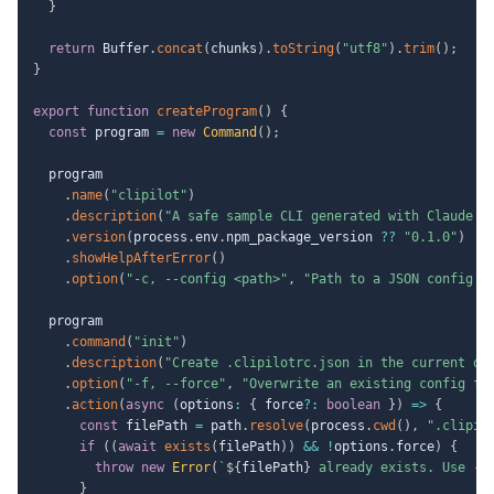
}
return
 Buffer
.
concat
(
chunks
)
.
toString
(
"utf8"
)
.
trim
(
)
;
}
export
function
createProgram
(
)
{
const
 program 
=
new
Command
(
)
;
  program

.
name
(
"clipilot"
)
.
description
(
"A safe sample CLI generated with Claude C
.
version
(
process
.
env
.
npm_package_version 
??
"0.1.0"
)
.
showHelpAfterError
(
)
.
option
(
"-c, --config <path>"
,
"Path to a JSON config f
  program

.
command
(
"init"
)
.
description
(
"Create .clipilotrc.json in the current di
.
option
(
"-f, --force"
,
"Overwrite an existing config fi
.
action
(
async
(
options
:
{
 force
?
:
boolean
}
)
=>
{
const
 filePath 
=
 path
.
resolve
(
process
.
cwd
(
)
,
".clipil
if
(
(
await
exists
(
filePath
)
)
&&
!
options
.
force
)
{
throw
new
Error
(
`
${
filePath
}
 already exists. Use --
}