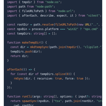
import
{
 tmpdir 
}
from
"node:os"
;
import
 path 
from
"node:path"
;
import
{
 fileURLToPath 
}
from
"node:url"
;
import
{
 afterEach
,
 describe
,
 expect
,
 it 
}
from
"vitest"
;
const
 rootDir 
=
 path
.
resolve
(
fileURLToPath
(
new
URL
(
".."
,
im
const
 npxBin 
=
 process
.
platform 
===
"win32"
?
"npx.cmd"
:
"
const
 tempDirs
:
string
[
]
=
[
]
;
function
makeTempDir
(
)
{
const
 dir 
=
mkdtempSync
(
path
.
join
(
tmpdir
(
)
,
"clipilot-"
)
)
  tempDirs
.
push
(
dir
)
;
return
 dir
;
}
afterEach
(
(
)
=>
{
for
(
const
 dir 
of
 tempDirs
.
splice
(
0
)
)
{
rmSync
(
dir
,
{
 recursive
:
true
,
 force
:
true
}
)
;
}
}
)
;
function
runCli
(
args
:
string
[
]
,
 options
:
{
 input
?
:
string
}
return
spawnSync
(
npxBin
,
[
"tsx"
,
 path
.
join
(
rootDir
,
"src/
    cwd
:
 rootDir
,