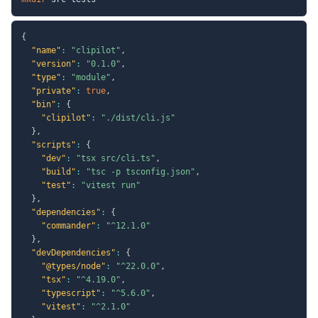
{
"name"
:
"clipilot"
,
"version"
:
"0.1.0"
,
"type"
:
"module"
,
"private"
:
true
,
"bin"
:
{
"clipilot"
:
"./dist/cli.js"
}
,
"scripts"
:
{
"dev"
:
"tsx src/cli.ts"
,
"build"
:
"tsc -p tsconfig.json"
,
"test"
:
"vitest run"
}
,
"dependencies"
:
{
"commander"
:
"^12.1.0"
}
,
"devDependencies"
:
{
"@types/node"
:
"^22.0.0"
,
"tsx"
:
"^4.19.0"
,
"typescript"
:
"^5.6.0"
,
"vitest"
:
"^2.1.0"