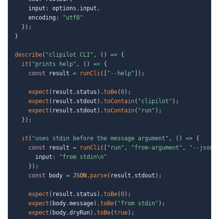
    input
:
 options
.
input
,
    encoding
:
"utf8"
}
)
;
}
describe
(
"clipilot CLI"
,
(
)
=>
{
it
(
"prints help"
,
(
)
=>
{
const
 result 
=
runCli
(
[
"--help"
]
)
;
expect
(
result
.
status
)
.
toBe
(
0
)
;
expect
(
result
.
stdout
)
.
toContain
(
"clipilot"
)
;
expect
(
result
.
stdout
)
.
toContain
(
"run"
)
;
}
)
;
it
(
"uses stdin before the message argument"
,
(
)
=>
{
const
 result 
=
runCli
(
[
"run"
,
"from-argument"
,
"--json"
      input
:
"from stdin\n"
}
)
;
const
 body 
=
JSON
.
parse
(
result
.
stdout
)
;
expect
(
result
.
status
)
.
toBe
(
0
)
;
expect
(
body
.
message
)
.
toBe
(
"from stdin"
)
;
expect
(
body
.
dryRun
)
.
toBe
(
true
)
;