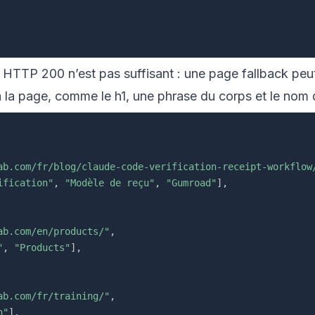
e. HTTP 200 n’est pas suffisant : une page fallback pe
 la page, comme le h1, une phrase du corps et le nom
ab.com/fr/blog/claude-code-verification-receipt-workflow
ification"
,
"Modèle de reçu"
,
"Gumroad"
]
,
ab.com/en/products/"
,
"
,
"Products"
]
,
ab.com/fr/training/"
,
n"
]
,