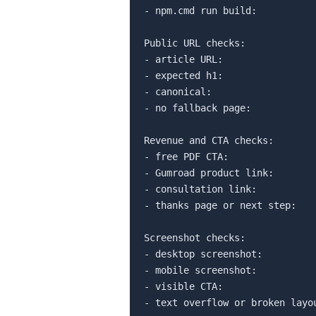
- npm.cmd run build:

Public URL checks:

- article URL:

- expected h1:

- canonical:

- no fallback page:

Revenue and CTA checks:

- free PDF CTA:

- Gumroad product link:

- consultation link:

- thanks page or next step:

Screenshot checks:

- desktop screenshot:

- mobile screenshot:

- visible CTA:

- text overflow or broken layou