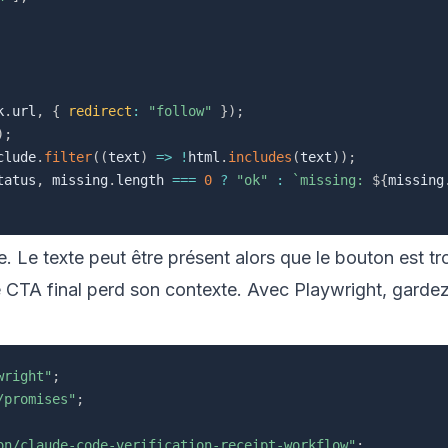
k
.
url
,
{
redirect
:
"follow"
}
)
;
)
;
clude
.
filter
(
(
text
)
=>
!
html
.
includes
(
text
)
)
;
tatus
,
 missing
.
length 
===
0
?
"ok"
:
`
missing: 
${
missing
. Le texte peut être présent alors que le bouton est tr
 CTA final perd son contexte. Avec Playwright, garde
wright"
;
/promises"
;
on/claude-code-verification-receipt-workflow"
;