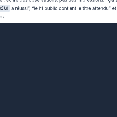
a réussi”, “le h1 public contient le titre attendu” e
uild
es.