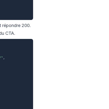
ut répondre 200.
 du CTA.
/"
,