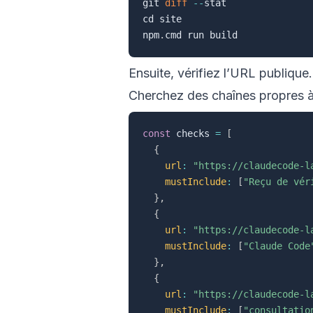
git 
diff
--
stat

cd site

npm
.
Ensuite, vérifiez l’URL publiqu
Cherchez des chaînes propres à
const
 checks 
=
[
{
url
:
"https://claudecode-l
mustInclude
:
[
"Reçu de vér
}
,
{
url
:
"https://claudecode-l
mustInclude
:
[
"Claude Code
}
,
{
url
:
"https://claudecode-l
mustInclude
:
[
"consultatio