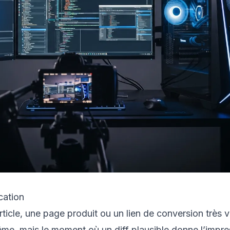
cation
icle, une page produit ou un lien de conversion très vi
même, mais le moment où un diff plausible donne l’impre