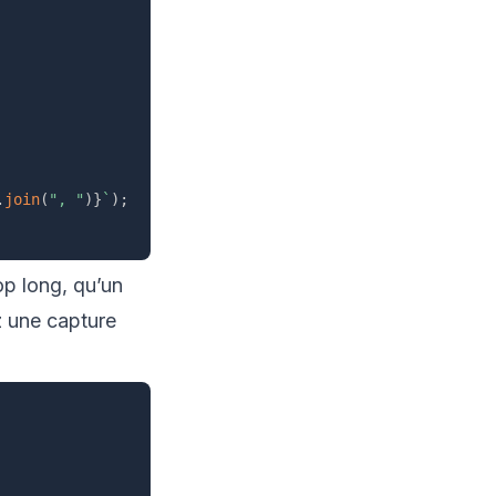
.
join
(
", "
)
}
`
)
;
op long, qu’un
z une capture