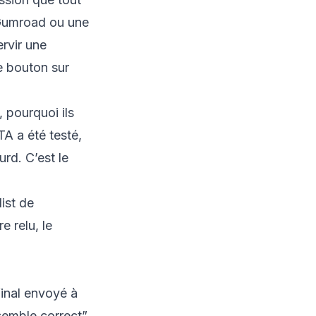
t Gumroad ou une
rvir une
e bouton sur
, pourquoi ils
A a été testé,
rd. C’est le
ist de
e relu, le
inal envoyé à
semble correct”