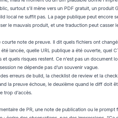
blic, surtout s’il mène vers un PDF gratuit, un produi
ld local ne suffit pas. La page publique peut encore se
ser le mauvais produit, et une traduction peut casser l
 courte note de preuve. Il dit quels fichiers ont changé
té lancée, quelle URL publique a été ouverte, quel CT
 et quels risques restent. Ce n’est pas un document lou
session ne dépende pas d’un souvenir vague.
 des erreurs de build
, la
checklist de review
et la
checkl
and la preuve échoue, le deuxième quand le diff doit êtr
e trop d’accès.
ntaire de PR, une note de publication ou le prompt f
e : écrire des observations, pas des impressions. “Ça 