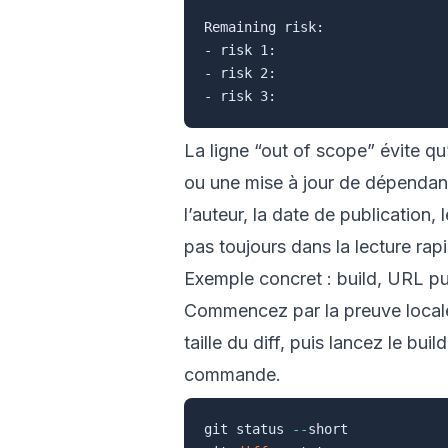
Remaining risk:

- risk 1:

- risk 2:

La ligne “out of scope” évite qu
ou une mise à jour de dépendanc
l’auteur, la date de publication,
pas toujours dans la lecture rap
Exemple concret : build, URL p
Commencez par la preuve locale.
taille du diff, puis lancez le bu
commande.
git status 
--
short
