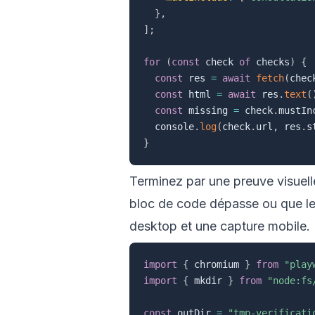
}
,
]
;
for
(
const
 check 
of
 checks
)
{
const
 res 
=
await
fetch
(
chec
const
 html 
=
await
 res
.
text
(
const
 missing 
=
 check
.
mustIn
  console
.
log
(
check
.
url
,
 res
.
s
}
Terminez par une preuve visuelle
bloc de code dépasse ou que le
desktop et une capture mobile.
import
{
 chromium 
}
from
"play
import
{
 mkdir 
}
from
"node:fs
const
 outDir 
=
"tmp-verificati