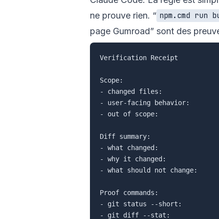
ne prouve rien. “
npm.cmd run b
page Gumroad” sont des preuv
Verification Receipt

Scope:

- changed files:

- user-facing behavior:

- out of scope:

Diff summary:

- what changed:

- why it changed:

- what should not change:

Proof commands:

- git status --short:

- git diff --stat:
