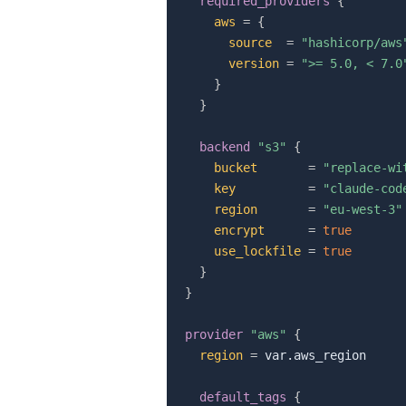
required_providers
{
aws
=
{
source
=
"hashicorp/aws
version
=
">= 5.0, < 7.0
}
}
backend
 "s3" 
{
bucket
=
"replace-wi
key
=
"claude-cod
region
=
"eu-west-3"
encrypt
=
true
use_lockfile
=
true
}
}
provider
 "aws" 
{
region
=
 var.aws_region

default_tags
{