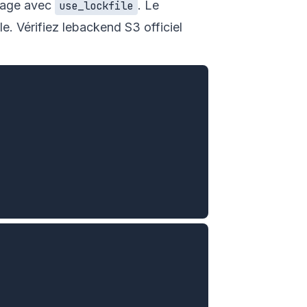
llage avec
. Le
use_lockfile
. Vérifiez le
backend S3 officiel