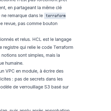
ent, en partageant la même clé
e ne remarque dans le
terraform
t de revue, pas comme bouton
sionnés et relus. HCL est le langage
 registre qui relie le code Terraform
 notions sont simples, mais la
vue humaine.
 un VPC en module, à écrire des
icites : pas de secrets dans les
modèle de verrouillage S3 basé sur
u plan, puis apply après approbation.