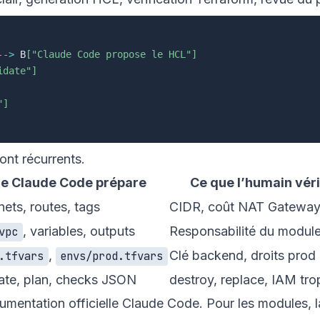
-->
 B
["Claude Code propose le HCL"]
idate"]
"]
ont récurrents.
e Claude Code prépare
Ce que l’humain véri
ets, routes, tags
CIDR, coût NAT Gatewa
, variables, outputs
Responsabilité du modul
vpc
,
Clé backend, droits prod
.tfvars
envs/prod.tfvars
date, plan, checks JSON
destroy, replace, IAM tro
umentation officielle Claude Code
. Pour les modules, l