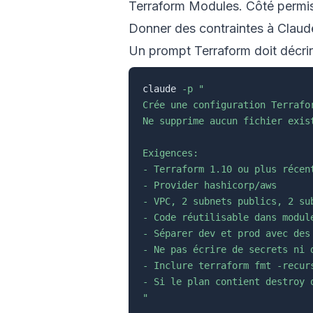
Terraform Modules
. Côté permis
Donner des contraintes à Clau
Un prompt Terraform doit décrire 
claude 
-p
"

Crée une configuration Terrafo
Ne supprime aucun fichier exist
Exigences:

- Terraform 1.10 ou plus récent
- Provider hashicorp/aws

- VPC, 2 subnets publics, 2 su
- Code réutilisable dans module
- Séparer dev et prod avec des 
- Ne pas écrire de secrets ni d
- Inclure terraform fmt -recur
- Si le plan contient destroy 
"