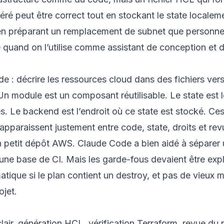
ré peut être correct tout en stockant le state localem
 en préparant un remplacement de subnet que personn
e quand on l’utilise comme assistant de conception e
ode : décrire les ressources cloud dans des fichiers ver
n module est un composant réutilisable. Le state est le
. Le backend est l’endroit où ce state est stocké. Ces
apparaissent justement entre code, state, droits et re
un petit dépôt AWS. Claude Code a bien aidé à séparer
 une base de CI. Mais les garde-fous devaient être expl
tique si le plan contient un destroy, et pas de vieux 
jet.
f clair, génération HCL, vérification Terraform, revue d