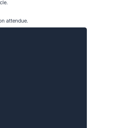
cle.
ion attendue.