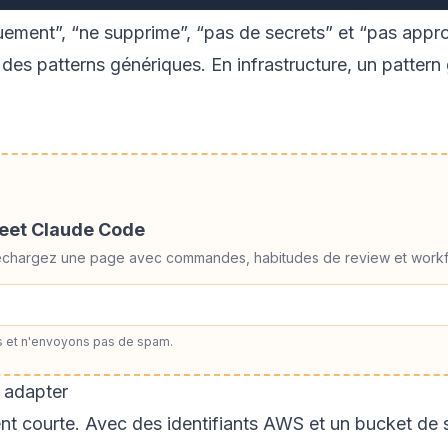
ement”, “ne supprime”, “pas de secrets” et “pas appr
des patterns génériques. En infrastructure, un pattern
heet Claude Code
éléchargez une page avec commandes, habitudes de review et workf
 et n'envoyons pas de spam.
 adapter
nt courte. Avec des identifiants AWS et un bucket de st