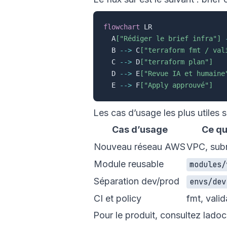
flowchart
 LR

  A
["Rédiger le brief infra"]
  B 
-->
 C
["terraform fmt / val
  C 
-->
 D
["terraform plan"]
  D 
-->
 E
["Revue IA et humaine
  E 
-->
 F
["Apply approuvé"]
Les cas d’usage les plus utiles s
Cas d’usage
Ce qu
Nouveau réseau AWS
VPC, subn
Module reusable
modules/
Séparation dev/prod
envs/dev
CI et policy
fmt, vali
Pour le produit, consultez la
doc