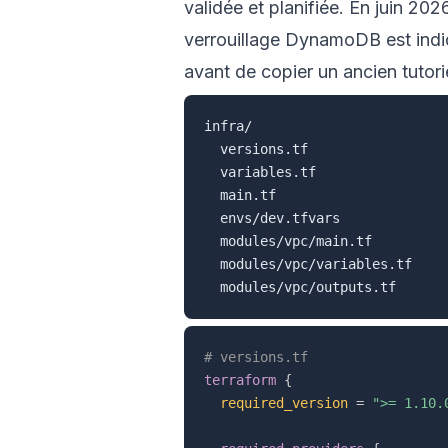
validée et planifiée. En juin 20
verrouillage DynamoDB est indiq
avant de copier un ancien tutorie
infra/

  versions.tf

  variables.tf

  main.tf

  envs/dev.tfvars

  modules/vpc/main.tf

  modules/vpc/variables.tf

# versions.tf
terraform
{
required_version
=
">= 1.10.