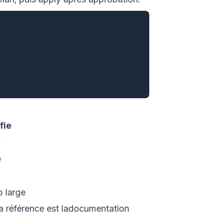
fie
y
e
p large
a référence est la
documentation