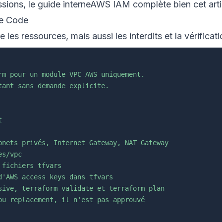
sions, le guide interne
AWS IAM
complète bien cet arti
de Code
les ressources, mais aussi les interdits et la vérificat
rm pour un module VPC AWS uniquement.

ant sans demande explicite.



bnets privés, Internet Gateway, NAT Gateway

s/vpc

fichiers tfvars

'AWS access keys dans tfvars

sive, terraform validate et terraform plan

ou replacement, il n'est pas approuvé
