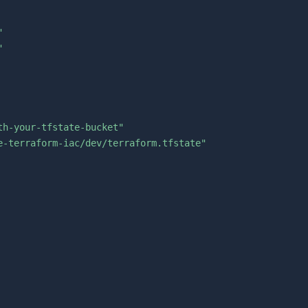
"
"
th-your-tfstate-bucket"
e-terraform-iac/dev/terraform.tfstate"