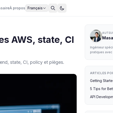
ssaire
À propos
Français
AUTEU
es AWS, state, CI
Mas
Ingénieur spéc
pratiques avec
d, state, CI, policy et pièges.
ARTICLES PO
Getting Start
5 Tips for Be
API Developm