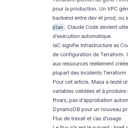
pour la production. Un VPC géné
backend entre dev et prod, ou
. Claude Code devient util
plan
d’exécution automatique.
IaC signifie Infrastructure as C
de configuration de Terraform. U
aux ressources réellement créées
plupart des incidents Terraform 
Pour cet article, Masa a testé 
variables validées et à produire
tfvars, pas d’approbation automa
DynamoDB pour un nouveau pro
Flux de travail et cas d’usage
Le flux sûr est le suivant : brie