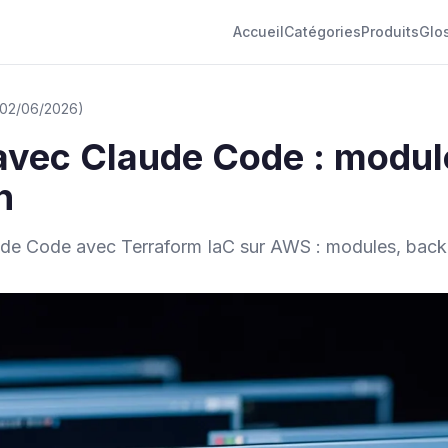
Accueil
Catégories
Produits
Glo
: 02/06/2026)
avec Claude Code : modul
n
aude Code avec Terraform IaC sur AWS : modules, backen