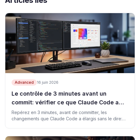
Articles liés
Advanced
16 juin 2026
Le contrôle de 3 minutes avant un
commit: vérifier ce que Claude Code a
vraiment touché
Repérez en 3 minutes, avant de committer, les
changements que Claude Code a élargis sans le dire:
périmètre, diff, vérification, indexation.