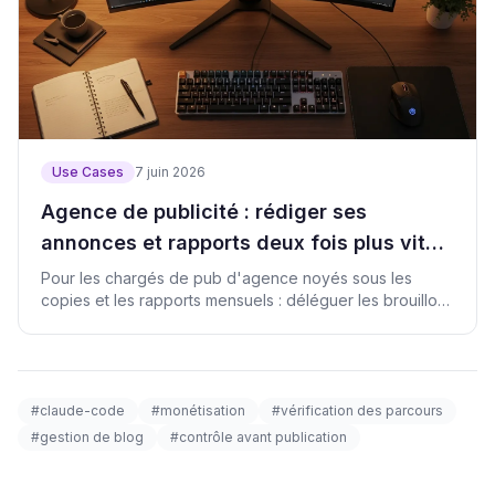
Use Cases
7 juin 2026
Agence de publicité : rédiger ses
annonces et rapports deux fois plus vite
avec Claude Code
Pour les chargés de pub d'agence noyés sous les
copies et les rapports mensuels : déléguer les brouillons
à l'IA, garder la décision
#claude-code
#monétisation
#vérification des parcours
#gestion de blog
#contrôle avant publication