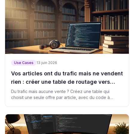
Use Cases
13 juin 2026
Vos articles ont du trafic mais ne vendent
rien : créer une table de routage vers
l'étape suivante
Du trafic mais aucune vente ? Créez une table qui
choisit une seule offre par article, avec du code à
copier-coller pour Claude Code.