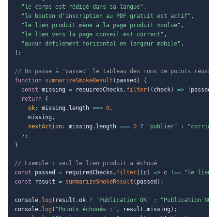
"le corps est rédigé dans sa langue"
,
"le bouton d'inscription au PDF gratuit est actif"
,
"le lien produit mène à la page produit voulue"
,
"le lien vers la page conseil est correct"
,
"aucun défilement horizontal en largeur mobile"
,
]
;
// On passe à "passed" le tableau des noms de points réussi
function
summarizeSmokeResult
(
passed
)
{
const
 missing 
=
 requiredChecks
.
filter
(
(
check
)
=>
!
passed
.
return
{
ok
:
 missing
.
length 
===
0
,
    missing
,
nextAction
:
 missing
.
length 
===
0
?
"publier"
:
"corrige
}
;
}
// Exemple : seul le lien produit a échoué
const
 passed 
=
 requiredChecks
.
filter
(
(
c
)
=>
 c 
!==
"le lien 
const
 result 
=
summarizeSmokeResult
(
passed
)
;
console
.
log
(
result
.
ok 
?
"Publication OK"
:
"Publication NON
console
.
log
(
"Points échoués :"
,
 result
.
missing
)
;