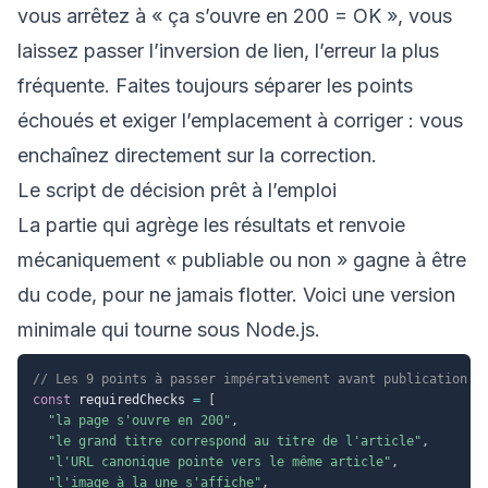
vous arrêtez à « ça s’ouvre en 200 = OK », vous
laissez passer l’inversion de lien, l’erreur la plus
fréquente. Faites toujours séparer les points
échoués et exiger l’emplacement à corriger : vous
enchaînez directement sur la correction.
Le script de décision prêt à l’emploi
La partie qui agrège les résultats et renvoie
mécaniquement « publiable ou non » gagne à être
du code, pour ne jamais flotter. Voici une version
minimale qui tourne sous Node.js.
// Les 9 points à passer impérativement avant publication
const
 requiredChecks 
=
[
"la page s'ouvre en 200"
,
"le grand titre correspond au titre de l'article"
,
"l'URL canonique pointe vers le même article"
,
"l'image à la une s'affiche"
,