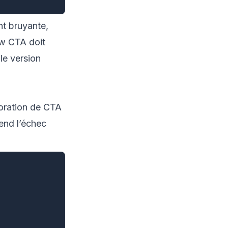
nt bruyante,
ew CTA doit
le version
ioration de CTA
rend l’échec