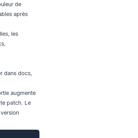
ouleur de
rables après
les, les
ks,
rer dans docs,
ortie augmente
te patch. Le
 version