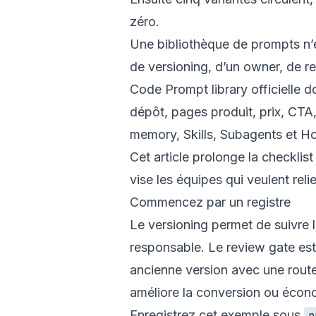
zéro.
Une bibliothèque de prompts n’est
de versioning, d’un owner, de r
Code Prompt library
officielle 
dépôt, pages produit, prix, CTA,
memory
,
Skills
,
Subagents
et
Ho
Cet article prolonge la
checklis
vise les équipes qui veulent reli
Commencez par un registre
Le versioning permet de suivre 
responsable. Le review gate est 
ancienne version avec une route
améliore la conversion ou écon
Enregistrez cet exemple sous
p