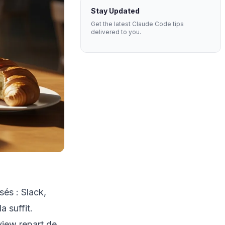
Stay Updated
Get the latest Claude Code tips
delivered to you.
és : Slack,
 suffit.
view repart de