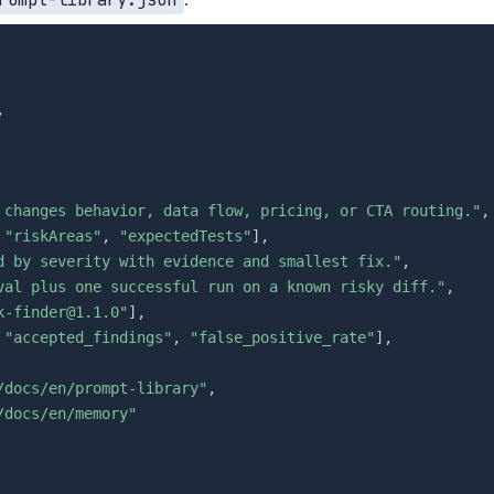
,
 changes behavior, data flow, pricing, or CTA routing."
,
"riskAreas"
,
"expectedTests"
]
,
d by severity with evidence and smallest fix."
,
val plus one successful run on a known risky diff."
,
k-finder@1.1.0"
]
,
"accepted_findings"
,
"false_positive_rate"
]
,
/docs/en/prompt-library"
,
/docs/en/memory"