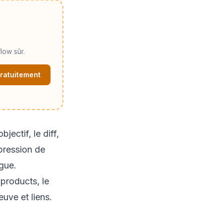
low sûr.
ratuitement
jectif, le diff,
ppression de
gue.
s
products
, le
euve et liens.