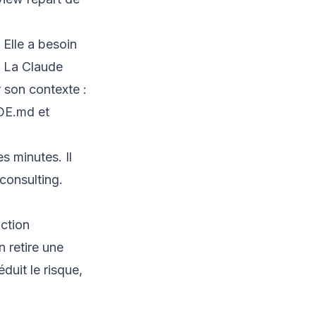
 Elle a besoin
. La
Claude
r son contexte :
E.md et
es minutes
. Il
 consulting.
nction
 retire une
duit le risque,