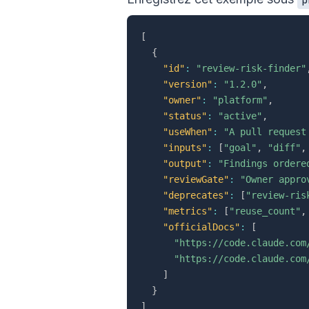
[
{
"id"
:
"review-risk-finder"
"version"
:
"1.2.0"
,
"owner"
:
"platform"
,
"status"
:
"active"
,
"useWhen"
:
"A pull request
"inputs"
:
[
"goal"
,
"diff"
,
"output"
:
"Findings ordere
"reviewGate"
:
"Owner appro
"deprecates"
:
[
"review-ris
"metrics"
:
[
"reuse_count"
,
"officialDocs"
:
[
"https://code.claude.com
"https://code.claude.com
]
}
]