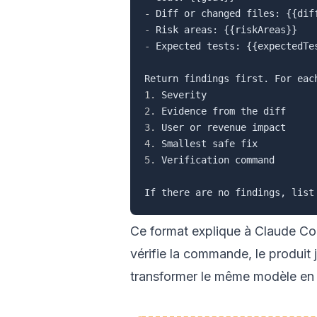
-
-
-
 Expected tests: {{expectedTes
1.
2.
3.
4.
5.
 Verification command

Ce format explique à Claude Cod
vérifie la commande, le produit 
transformer le même modèle en 