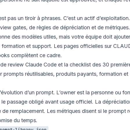
 pas un tiroir à phrases. C’est un actif d’exploitation.
eview gates, de règles de dépréciation et de métriques
donne des modèles utiles, mais votre équipe doit ajoute
 formation et support. Les pages officielles sur
CLAUD
oks
complètent ce cadre.
t de review Claude Code
et la
checklist des 30 premièr
er prompts réutilisables, produits payants, formation et
l’évolution d’un prompt. L’owner est la personne ou fo
le passage obligé avant usage officiel. La dépréciation
 de remplacement. Les métriques disent si le prompt ré
omise du temps.
.
rompt-library.json