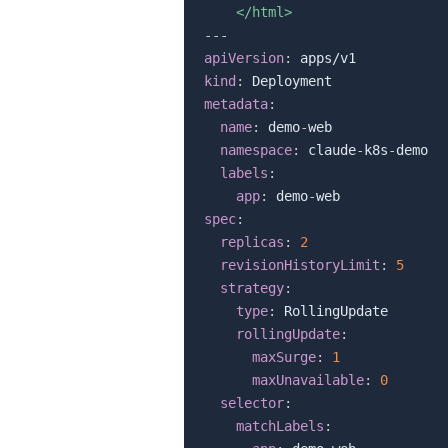
    </html>
---
apiVersion
:
kind
:
metadata
:
name
:
 demo
-
web

namespace
:
 claude
-
k8s
-
demo

labels
:
app
:
 demo
-
spec
:
replicas
:
2
revisionHistoryLimit
:
5
strategy
:
type
:
 RollingUpdate

rollingUpdate
:
maxSurge
:
1
maxUnavailable
:
0
selector
:
matchLabels
: