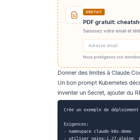
GRATUIT
PDF gratuit: cheats
Saisissez votre email et t
Nous protégeons vos données
Donner des limites à Claude Co
Un bon prompt Kubernetes décrit 
inventer un Secret, ajouter du 
Crée un exemple de déploiement
Exigences:

- namespace claude-k8s-demo

- utiliser nginx:1.27-alpine, p