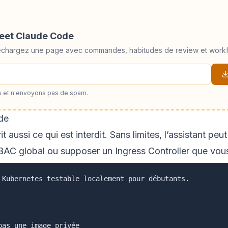
heet Claude Code
éléchargez une page avec commandes, habitudes de review et workf
 et n'envoyons pas de spam.
de
aussi ce qui est interdit. Sans limites, l’assistant peu
RBAC global ou supposer un Ingress Controller que vou
 Kubernetes testable localement pour débutants.

as une image privée
