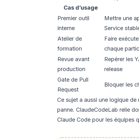
Cas d’usage
Premier outil
Mettre une ap
interne
Service stabl
Atelier de
Faire exécut
formation
chaque partic
Revue avant
Repérer les 
production
release
Gate de Pull
Bloquer les c
Request
Ce sujet a aussi une logique de m
panne. ClaudeCodeLab relie don
Claude Code
pour les équipes qu