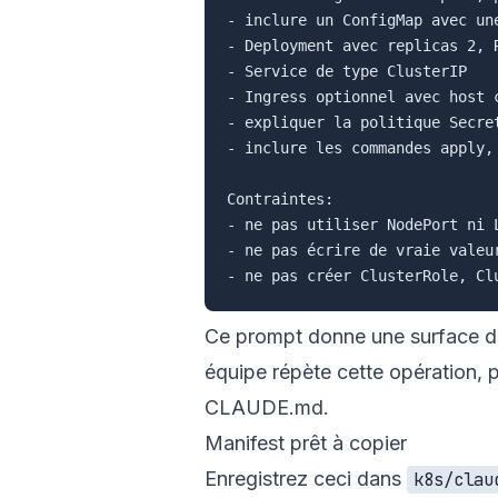
- inclure un ConfigMap avec une
- Deployment avec replicas 2, 
- Service de type ClusterIP

- Ingress optionnel avec host c
- expliquer la politique Secret
- inclure les commandes apply,
Contraintes:

- ne pas utiliser NodePort ni L
- ne pas écrire de vraie valeur
Ce prompt donne une surface de r
équipe répète cette opération, 
CLAUDE.md
.
Manifest prêt à copier
Enregistrez ceci dans
k8s/clau