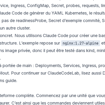
ce, Ingress, ConfigMap, Secret, probes, requests, limit
ude Code de générer du YAML Kubernetes, le résultat
, pas de readinessProbe, Secret d’exemple commité, S
n autre cluster.
concret. Nous utilisons Claude Code pour créer une base
structure. L’exemple repose sur
et
nginx:1.27-alpine
ns image privée, donc il peut être testé dans kind, m
.
à portée de main :
Deployments
,
Services
,
Ingress
,
pr
llout
. Pour continuer sur ClaudeCodeLab, lisez aussi
D
ns guide
.
eforme complète. Commencez par une unité que vous p
aurer. C’est ainsi que les commandes deviennent utiles