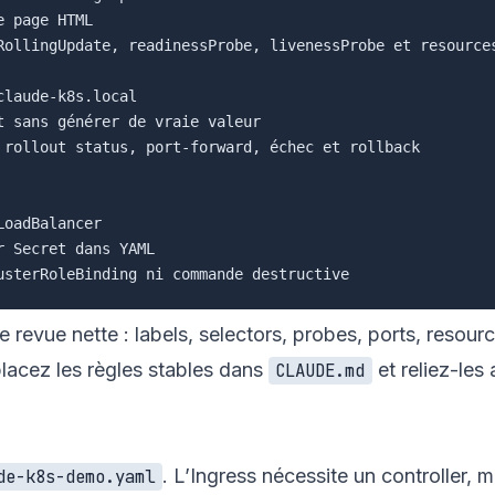
 page HTML

RollingUpdate, readinessProbe, livenessProbe et resources
laude-k8s.local

 sans générer de vraie valeur

 rollout status, port-forward, échec et rollback

oadBalancer

 Secret dans YAML

evue nette : labels, selectors, probes, ports, resource
placez les règles stables dans
et reliez-les
CLAUDE.md
. L’Ingress nécessite un controller, m
de-k8s-demo.yaml