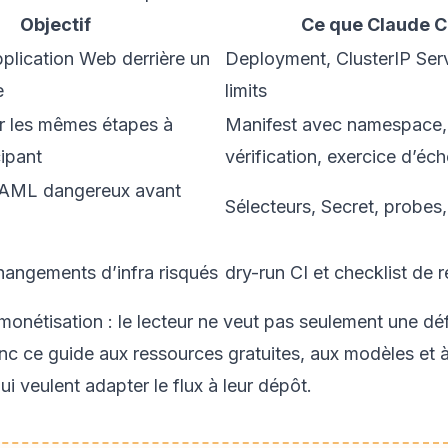
Objectif
Ce que Claude C
plication Web derrière un
Deployment, ClusterIP Serv
e
limits
er les mêmes étapes à
Manifest avec namespace
ipant
vérification, exercice d’éc
YAML dangereux avant
Sélecteurs, Secret, probes,
hangements d’infra risqués
dry-run CI et checklist de 
onétisation : le lecteur ne veut pas seulement une défin
c ce guide aux ressources gratuites, aux modèles et 
i veulent adapter le flux à leur dépôt.