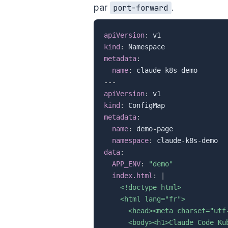
par
.
port-forward
apiVersion
:
kind
:
metadata
:
name
:
 claude
-
k8s
-
---
apiVersion
:
kind
:
metadata
:
name
:
 demo
-
page

namespace
:
 claude
-
k8s
-
data
:
APP_ENV
:
"demo"
index.html
:
|
    <!doctype html>

    <html lang="fr">

      <head><meta charset="utf
      <body><h1>Claude Code Ku