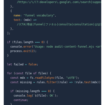
/
https:\/\/(?:developers\.google\.com\/search|support
}
,
{
name
:
"funnel vocabulary"
,
test
:
(
mdx
)
=>
/
(CTA|導線|funnel|ファネル|consulta|consultation|상담|
}
,
]
;
if
(
files
.
length 
===
0
)
{
  console
.
error
(
"Usage: node audit-content-funnel.mjs <arti
  process
.
exit
(
2
)
;
}
let
 failed 
=
false
;
for
(
const
 file 
of
 files
)
{
const
 mdx 
=
 fs
.
readFileSync
(
file
,
"utf8"
)
;
const
 missing 
=
 rules
.
filter
(
(
rule
)
=>
!
rule
.
test
(
mdx
)
)
.
m
if
(
missing
.
length 
===
0
)
{
    console
.
log
(
`
${
file
}
: OK
`
)
;
continue
;
}