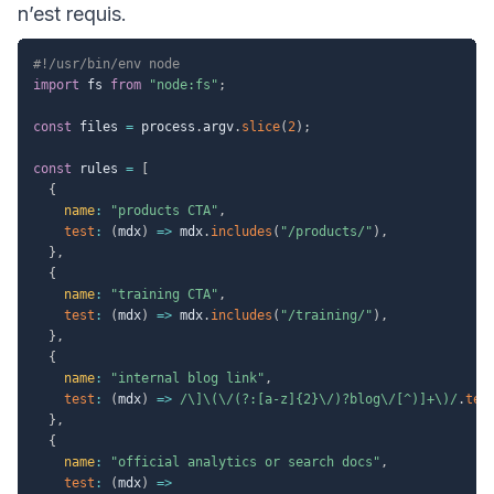
n’est requis.
#!/usr/bin/env node
import
 fs 
from
"node:fs"
;
const
 files 
=
 process
.
argv
.
slice
(
2
)
;
const
 rules 
=
[
{
name
:
"products CTA"
,
test
:
(
mdx
)
=>
 mdx
.
includes
(
"/products/"
)
,
}
,
{
name
:
"training CTA"
,
test
:
(
mdx
)
=>
 mdx
.
includes
(
"/training/"
)
,
}
,
{
name
:
"internal blog link"
,
test
:
(
mdx
)
=>
/
\]\(\/(?:[a-z]{2}\/)?blog\/[^)]+\)
/
.
tes
}
,
{
name
:
"official analytics or search docs"
,
test
:
(
mdx
)
=>