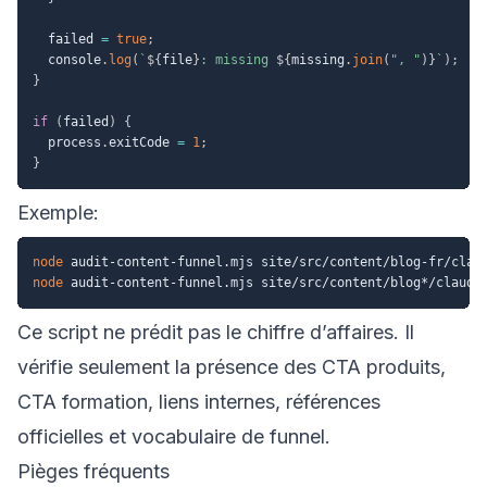
  failed 
=
true
;
  console
.
log
(
`
${
file
}
: missing 
${
missing
.
join
(
", "
)
}
`
)
;
}
if
(
failed
)
{
  process
.
exitCode 
=
1
;
}
Exemple:
node
node
Ce script ne prédit pas le chiffre d’affaires. Il
vérifie seulement la présence des CTA produits,
CTA formation, liens internes, références
officielles et vocabulaire de funnel.
Pièges fréquents