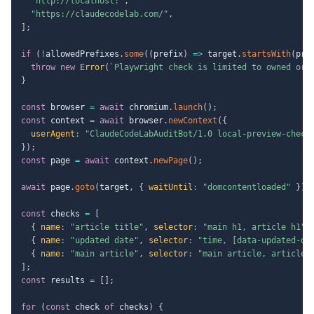
"http://localhost:"
,
"https://claudecodelab.com/"
,
]
;
if
(
!
allowedPrefixes
.
some
(
(
prefix
)
=>
 target
.
startsWith
(
pre
throw
new
Error
(
`
Playwright check is limited to owned or 
}
const
 browser 
=
await
 chromium
.
launch
(
)
;
const
 context 
=
await
 browser
.
newContext
(
{
userAgent
:
"ClaudeCodeLabAuditBot/1.0 local-preview-check
}
)
;
const
 page 
=
await
 context
.
newPage
(
)
;
await
 page
.
goto
(
target
,
{
waitUntil
:
"domcontentloaded"
}
)
;
const
 checks 
=
[
{
name
:
"article title"
,
selector
:
"main h1, article h1"
{
name
:
"updated date"
,
selector
:
"time, [data-updated-da
{
name
:
"main article"
,
selector
:
"main article, article"
]
;
const
 results 
=
[
]
;
for
(
const
 check 
of
 checks
)
{