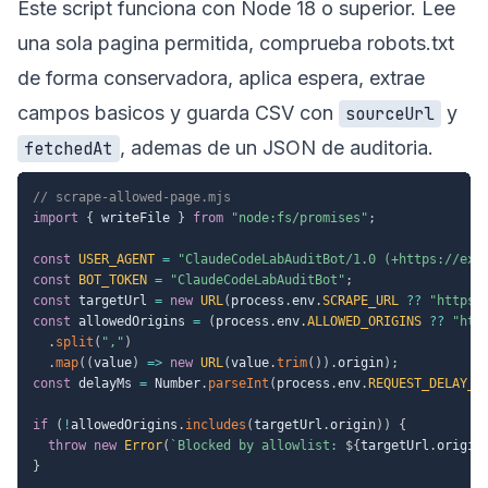
Este script funciona con Node 18 o superior. Lee
una sola pagina permitida, comprueba robots.txt
de forma conservadora, aplica espera, extrae
campos basicos y guarda CSV con
y
sourceUrl
, ademas de un JSON de auditoria.
fetchedAt
// scrape-allowed-page.mjs
import
{
 writeFile 
}
from
"node:fs/promises"
;
const
USER_AGENT
=
"ClaudeCodeLabAuditBot/1.0 (+https://exa
const
BOT_TOKEN
=
"ClaudeCodeLabAuditBot"
;
const
 targetUrl 
=
new
URL
(
process
.
env
.
SCRAPE_URL
??
"https:
const
 allowedOrigins 
=
(
process
.
env
.
ALLOWED_ORIGINS
??
"htt
.
split
(
","
)
.
map
(
(
value
)
=>
new
URL
(
value
.
trim
(
)
)
.
origin
)
;
const
 delayMs 
=
 Number
.
parseInt
(
process
.
env
.
REQUEST_DELAY_M
if
(
!
allowedOrigins
.
includes
(
targetUrl
.
origin
)
)
{
throw
new
Error
(
`
Blocked by allowlist: 
${
targetUrl
.
origin
}