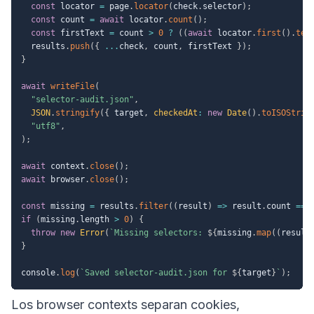
const
 locator 
=
 page
.
locator
(
check
.
selector
)
;
const
 count 
=
await
 locator
.
count
(
)
;
const
 firstText 
=
 count 
>
0
?
(
(
await
 locator
.
first
(
)
.
tex
  results
.
push
(
{
...
check
,
 count
,
 firstText 
}
)
;
}
await
writeFile
(
"selector-audit.json"
,
JSON
.
stringify
(
{
 target
,
checkedAt
:
new
Date
(
)
.
toISOStrin
"utf8"
,
)
;
await
 context
.
close
(
)
;
await
 browser
.
close
(
)
;
const
 missing 
=
 results
.
filter
(
(
result
)
=>
 result
.
count 
===
if
(
missing
.
length 
>
0
)
{
throw
new
Error
(
`
Missing selectors: 
${
missing
.
map
(
(
result
}
console
.
log
(
`
Saved selector-audit.json for 
${
target
}
`
)
;
Los browser contexts separan cookies,