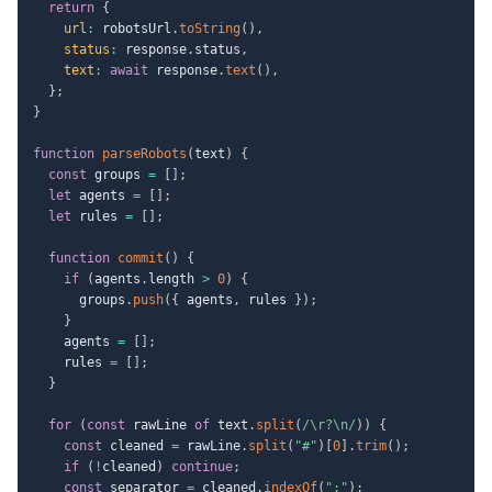
return
{
url
:
 robotsUrl
.
toString
(
)
,
status
:
 response
.
status
,
text
:
await
 response
.
text
(
)
,
}
;
}
function
parseRobots
(
text
)
{
const
 groups 
=
[
]
;
let
 agents 
=
[
]
;
let
 rules 
=
[
]
;
function
commit
(
)
{
if
(
agents
.
length 
>
0
)
{
      groups
.
push
(
{
 agents
,
 rules 
}
)
;
}
    agents 
=
[
]
;
    rules 
=
[
]
;
}
for
(
const
 rawLine 
of
 text
.
split
(
/
\r?\n
/
)
)
{
const
 cleaned 
=
 rawLine
.
split
(
"#"
)
[
0
]
.
trim
(
)
;
if
(
!
cleaned
)
continue
;
const
 separator 
=
 cleaned
.
indexOf
(
":"
)
;