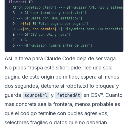
flowchart
 TD

  A
["Un objetivo claro"]
-->
 B
["Revisar API, RSS y sitemap"
  B 
-->
 C
["Leer terminos y robots.txt"]
  C 
-->
 D
{"Basta con HTML estatico?"}
  D 
-->
|Si|
 E
["Fetch pagina por pagina"]
  D 
-->
|No, con permiso|
 F
["Playwright para DOM renderizado
  E 
-->
 G
["CSV con URL y hora"]
  F 
-->
 G

  G 
-->
 H
["Revision humana antes de usar"]
Asi la tarea para Claude Code deja de ser vaga.
No pidas “raspa este sitio”; pide “lee una sola
pagina de este origin permitido, espera al menos
dos segundos, detente si robots.txt lo bloquea y
guarda
y
en CSV”. Cuanto
sourceUrl
fetchedAt
mas concreta sea la frontera, menos probable es
que el codigo termine con bucles agresivos,
selectores fragiles o datos que no deberian