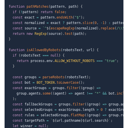
function
pathMatches
(
pattern
,
 path
)
{
if
(
!
pattern
)
return
false
;
const
 exact 
=
 pattern
.
endsWith
(
"$"
)
;
const
 normalized 
=
 exact 
?
 pattern
.
slice
(
0
,
-
1
)
:
 pattern
const
 source 
=
`
^
${
escapeRegExp
(
normalized
)
.
replace
(
/
\\\*
return
new
RegExp
(
source
)
.
test
(
path
)
;
}
function
isAllowedByRobots
(
robotsText
,
 url
)
{
if
(
robotsText 
===
null
)
{
return
 process
.
env
.
ALLOW_WITHOUT_ROBOTS
===
"true"
;
}
const
 groups 
=
parseRobots
(
robotsText
)
;
const
 bot 
=
BOT_TOKEN
.
toLowerCase
(
)
;
const
 exactGroups 
=
 groups
.
filter
(
(
group
)
=>
    group
.
agents
.
some
(
(
agent
)
=>
 agent 
!==
"*"
&&
 bot
.
inclu
)
;
const
 fallbackGroups 
=
 groups
.
filter
(
(
group
)
=>
 group
.
age
const
 selectedGroups 
=
 exactGroups
.
length 
>
0
?
 exactGrou
const
 rules 
=
 selectedGroups
.
flatMap
(
(
group
)
=>
 group
.
rul
const
 targetPath 
=
`
${
url
.
pathname
}
${
url
.
search
}
`
;
let
 winner 
=
null
;