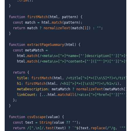
.
trim
(
)
;
}
function
firstMatch
(
html
,
 pattern
)
{
const
 match 
=
 html
.
match
(
pattern
)
;
return
 match 
?
normalizeText
(
match
[
1
]
)
:
""
;
}
function
extractPageSummary
(
html
)
{
const
 metaMatch 
=
    html
.
match
(
/
<meta\s+[^>]*name=["']description["'][^>]*c
    html
.
match
(
/
<meta\s+[^>]*content=["']([^"']*)["'][^>]*n
return
{
title
:
firstMatch
(
html
,
/
<title[^>]*>([\s\S]*?)<\/title
h1
:
firstMatch
(
html
,
/
<h1[^>]*>([\s\S]*?)<\/h1>
/
i
)
,
metaDescription
:
 metaMatch 
?
normalizeText
(
metaMatch
[
1
]
linkCount
:
[
...
html
.
matchAll
(
/
<a\s+[^>]*href=["'][^"']+
}
;
}
function
csvEscape
(
value
)
{
const
 text 
=
String
(
value 
??
""
)
;
return
/
[",\n]
/
.
test
(
text
)
?
`
"
${
text
.
replace
(
/
"
/
g
,
'""'
)