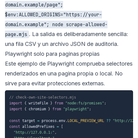
domain.example/page";
$env:ALLOWED_ORIGINS="https://your-
domain.example"; node scrape-allowed-
. La salida es deliberadamente sencilla:
page.mjs
una fila CSV y un archivo JSON de auditoria.
Playwright solo para paginas propias
Este ejemplo de Playwright comprueba selectores
renderizados en una pagina propia o local. No
sirve para evitar protecciones externas.
// check-own-site-selectors.mjs
import
{
 writeFile 
}
from
"node:fs/promises"
;
import
{
 chromium 
}
from
"playwright"
;
const
 target 
=
 process
.
env
.
LOCAL_PREVIEW_URL
??
"http://127
const
 allowedPrefixes 
=
[
"http://127.0.0.1:"
,