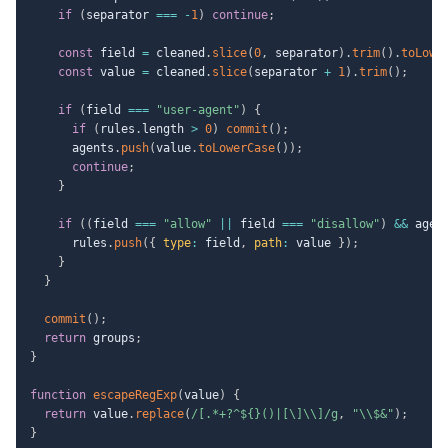
if
(
separator 
===
-
1
)
continue
;
const
 field 
=
 cleaned
.
slice
(
0
,
 separator
)
.
trim
(
)
.
toLowe
const
 value 
=
 cleaned
.
slice
(
separator 
+
1
)
.
trim
(
)
;
if
(
field 
===
"user-agent"
)
{
if
(
rules
.
length 
>
0
)
commit
(
)
;
      agents
.
push
(
value
.
toLowerCase
(
)
)
;
continue
;
}
if
(
(
field 
===
"allow"
||
 field 
===
"disallow"
)
&&
 agen
      rules
.
push
(
{
type
:
 field
,
path
:
 value 
}
)
;
}
}
commit
(
)
;
return
 groups
;
}
function
escapeRegExp
(
value
)
{
return
 value
.
replace
(
/
[.*+?^${}()|[\]\\]
/
g
,
"\\$&"
)
;
}