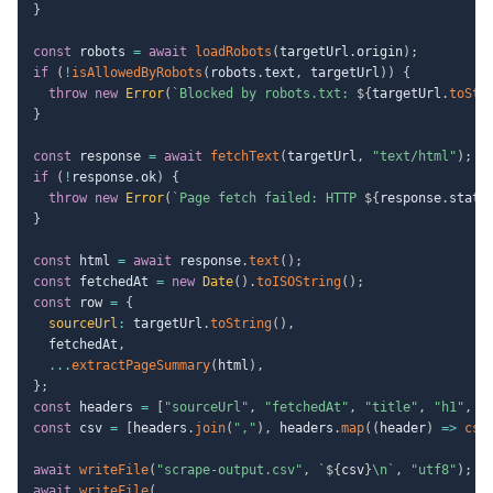
}
const
 robots 
=
await
loadRobots
(
targetUrl
.
origin
)
;
if
(
!
isAllowedByRobots
(
robots
.
text
,
 targetUrl
)
)
{
throw
new
Error
(
`
Blocked by robots.txt: 
${
targetUrl
.
toStr
}
const
 response 
=
await
fetchText
(
targetUrl
,
"text/html"
)
;
if
(
!
response
.
ok
)
{
throw
new
Error
(
`
Page fetch failed: HTTP 
${
response
.
statu
}
const
 html 
=
await
 response
.
text
(
)
;
const
 fetchedAt 
=
new
Date
(
)
.
toISOString
(
)
;
const
 row 
=
{
sourceUrl
:
 targetUrl
.
toString
(
)
,
  fetchedAt
,
...
extractPageSummary
(
html
)
,
}
;
const
 headers 
=
[
"sourceUrl"
,
"fetchedAt"
,
"title"
,
"h1"
,
"
const
 csv 
=
[
headers
.
join
(
","
)
,
 headers
.
map
(
(
header
)
=>
csv
await
writeFile
(
"scrape-output.csv"
,
`
${
csv
}
\n
`
,
"utf8"
)
;
await
writeFile
(