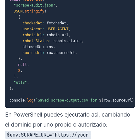
"scrape-audit.json"
,
JSON
.
stringify
(
{
checkedAt
:
 fetchedAt
,
userAgent
:
USER_AGENT
,
robotsUrl
:
 robots
.
url
,
robotsStatus
:
 robots
.
status
,
      allowedOrigins
,
sourceUrl
:
 row
.
sourceUrl
,
}
,
null
,
2
,
)
,
"utf8"
,
)
;
console
.
log
(
`
Saved scrape-output.csv for 
${
row
.
sourceUrl
}
`
)
En PowerShell puedes ejecutarlo asi, cambiando
el dominio por uno propio o autorizado:
$env:SCRAPE_URL="https://your-