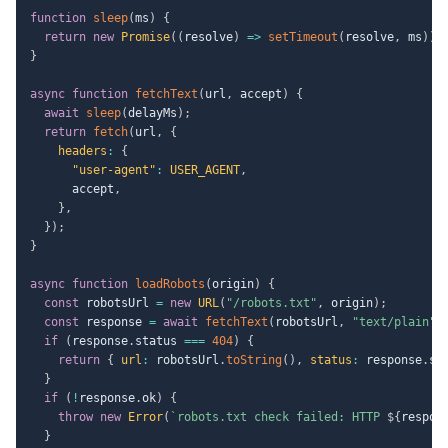
function
sleep
(
ms
)
{
return
new
Promise
(
(
resolve
)
=>
setTimeout
(
resolve
,
 ms
)
)
;
}
async
function
fetchText
(
url
,
 accept
)
{
await
sleep
(
delayMs
)
;
return
fetch
(
url
,
{
headers
:
{
"user-agent"
:
USER_AGENT
,
      accept
,
}
,
}
)
;
}
async
function
loadRobots
(
origin
)
{
const
 robotsUrl 
=
new
URL
(
"/robots.txt"
,
 origin
)
;
const
 response 
=
await
fetchText
(
robotsUrl
,
"text/plain"
)
if
(
response
.
status 
===
404
)
{
return
{
url
:
 robotsUrl
.
toString
(
)
,
status
:
 response
.
st
}
if
(
!
response
.
ok
)
{
throw
new
Error
(
`
robots.txt check failed: HTTP 
${
respon
}