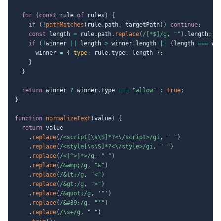
for
(
const
 rule 
of
 rules
)
{
if
(
!
pathMatches
(
rule
.
path
,
 targetPath
)
)
continue
;
const
 length 
=
 rule
.
path
.
replace
(
/
[*$]
/
g
,
""
)
.
length
;
if
(
!
winner 
||
 length 
>
 winner
.
length 
||
(
length 
===
 wi
      winner 
=
{
type
:
 rule
.
type
,
 length 
}
;
}
}
return
 winner 
?
 winner
.
type 
===
"allow"
:
true
;
}
function
normalizeText
(
value
)
{
return
 value

.
replace
(
/
<script[\s\S]*?<\/script>
/
gi
,
" "
)
.
replace
(
/
<style[\s\S]*?<\/style>
/
gi
,
" "
)
.
replace
(
/
<[^>]*>
/
g
,
" "
)
.
replace
(
/
&amp;
/
g
,
"&"
)
.
replace
(
/
&lt;
/
g
,
"<"
)
.
replace
(
/
&gt;
/
g
,
">"
)
.
replace
(
/
&quot;
/
g
,
'"'
)
.
replace
(
/
&#39;
/
g
,
"'"
)
.
replace
(
/
\s+
/
g
,
" "
)