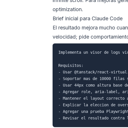
infinite scroll
. Para mejoras gen
optimization
.
Brief inicial para Claude Code
El resultado mejora mucho cuand
velocidad; pide comportamiento
Implementa un visor de logs vi
Requisitos:

- Usar @tanstack/react-virtual.
- Soportar mas de 10000 filas s
- Usar 44px como altura base de
- Agregar role, aria-label, ari
- Mantener el layout correcto 
- Explicar la eleccion de overs
- Agregar una prueba Playwright