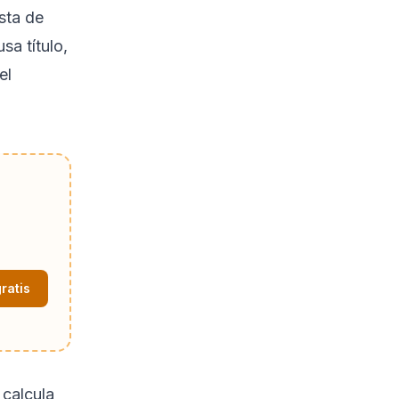
sta de
a título,
el
ratis
 calcula