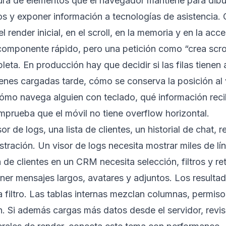
tura de elementos que el navegador mantiene para dibuj
tos y exponer información a tecnologías de asistencia.
l render inicial, en el scroll, en la memoria y en la acce
omponente rápido, pero una petición como “crea scroll
ta. En producción hay que decidir si las filas tienen al
enes cargadas tarde, cómo se conserva la posición al 
cómo navega alguien con teclado, qué información rec
mprueba que el móvil no tiene overflow horizontal.
 de logs, una lista de clientes, un historial de chat, r
tración. Un visor de logs necesita mostrar miles de lín
 de clientes en un CRM necesita selección, filtros y re
ner mensajes largos, avatares y adjuntos. Los resulta
filtro. Las tablas internas mezclan columnas, permiso
. Si además cargas más datos desde el servidor, revi