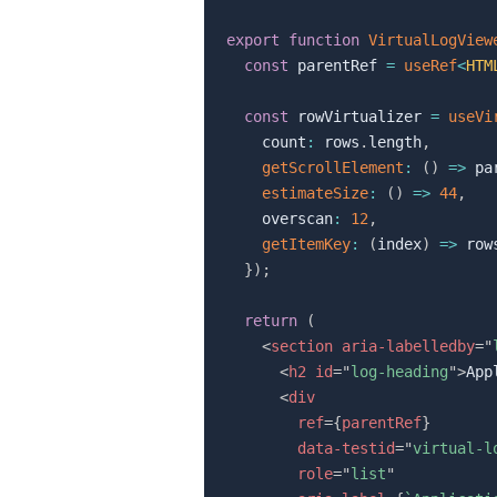
export
function
VirtualLogView
const
 parentRef 
=
useRef
<
HTM
const
 rowVirtualizer 
=
useVi
    count
:
 rows
.
length
,
getScrollElement
:
(
)
=>
 pa
estimateSize
:
(
)
=>
44
,
    overscan
:
12
,
getItemKey
:
(
index
)
=>
 row
}
)
;
return
(
<
section
aria-labelledby
=
"
<
h2
id
=
"
log-heading
"
>
App
<
div
ref
=
{
parentRef
}
data-testid
=
"
virtual-l
role
=
"
list
"