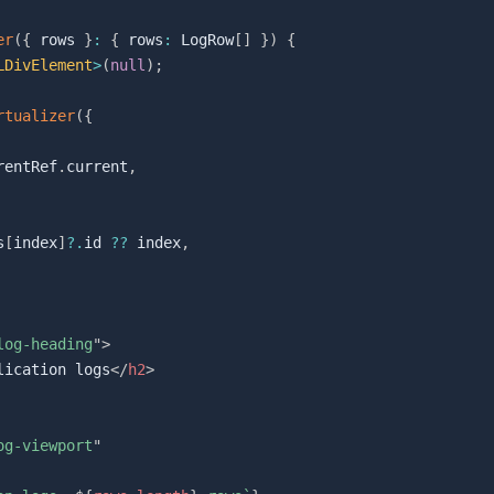
er
(
{
 rows 
}
:
{
 rows
:
 LogRow
[
]
}
)
{
LDivElement
>
(
null
)
;
rtualizer
(
{
rentRef
.
current
,
s
[
index
]
?.
id 
??
 index
,
log-heading
"
>
lication logs
</
h2
>
og-viewport
"