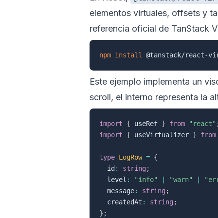
elementos virtuales, offsets y t
referencia oficial de
TanStack Vi
npm
install
Este ejemplo implementa un visor
scroll, el interno representa la a
import
{
 useRef 
}
from
"react"
import
{
 useVirtualizer 
}
from
type
LogRow
=
{
  id
:
string
;
  level
:
"info"
|
"warn"
|
"er
  message
:
string
;
  createdAt
:
string
;
}
;