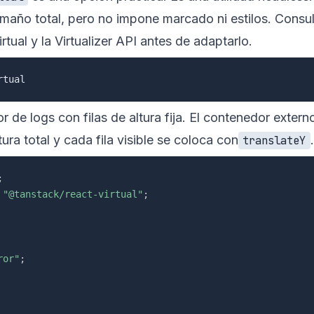
amaño total, pero no impone marcado ni estilos. Consul
rtual
y la
Virtualizer API
antes de adaptarlo.
 de logs con filas de altura fija. El contenedor extern
ltura total y cada fila visible se coloca con
.
translateY
;
"@tanstack/react-virtual"
;
ror"
;