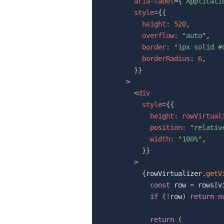
aria-label
=
{
`
Applicati
style
=
{
{
          height
:
520
,
          overflow
:
"auto"
,
          border
:
"1px solid #
          borderRadius
:
6
,
}
}
>
<
div
style
=
{
{
            height
:
 rowVirtual
            position
:
"relativ
            width
:
"100%"
,
}
}
>
{
rowVirtualizer
.
getV
const
 row 
=
 rows
[
v
if
(
!
row
)
return
n
return
(