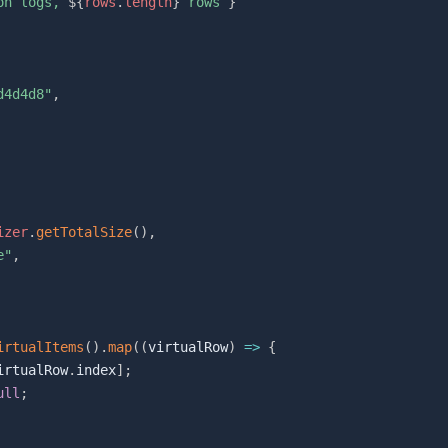
on logs, 
${
rows
.
length
}
 rows
`
}
d4d4d8"
,
izer
.
getTotalSize
(
)
,
e"
,
irtualItems
(
)
.
map
(
(
virtualRow
)
=>
{
irtualRow
.
index
]
;
ull
;