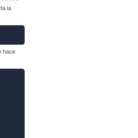
ta la
o hace