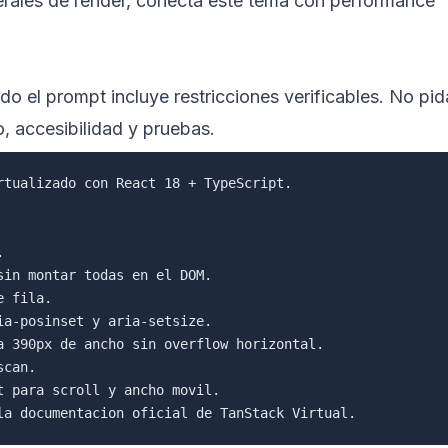
erales de render, conecta este tema con
performance
o el prompt incluye restricciones verificables. No pid
, accesibilidad y pruebas.
rtualizado con React 18 + TypeScript.



in montar todas en el DOM.

 fila.

a-posinset y aria-setsize.

a 390px de ancho sin overflow horizontal.

can.

 para scroll y ancho movil.
