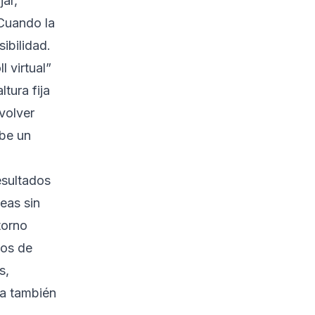
ar,
 Cuando la
sibilidad.
 virtual”
tura fija
volver
ibe un
esultados
eas sin
torno
dos de
s,
sa también