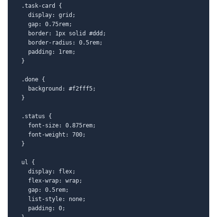
  .task-card {

    display: grid;

    gap: 0.75rem;

    border: 1px solid #ddd;

    border-radius: 0.5rem;

    padding: 1rem;

  }

  .done {

    background: #f2fff5;

  }

  .status {

    font-size: 0.875rem;

    font-weight: 700;

  }

  ul {

    display: flex;

    flex-wrap: wrap;

    gap: 0.5rem;

    list-style: none;

    padding: 0;
