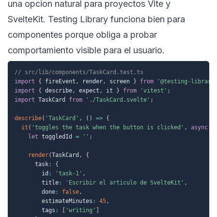
una opcion natural para proyectos Vite y
SvelteKit. Testing Library funciona bien para
componentes porque obliga a probar
comportamiento visible para el usuario.
// src/lib/components/TaskCard.test.ts
import
{
 fireEvent
,
 render
,
 screen 
}
from
'@testing-library
import
{
 describe
,
 expect
,
 it 
}
from
'vitest'
;
import
 TaskCard 
from
'./TaskCard.svelte'
;
describe
(
'TaskCard'
,
(
)
=>
{
it
(
'toggles the task when the button is clicked'
,
async
(
let
 toggledId 
=
''
;
render
(
TaskCard
,
{
      task
:
{
        id
:
'task-1'
,
        title
:
'Escribir el articulo de SvelteKit'
,
        done
:
false
,
        estimateMinutes
:
45
,
        tags
:
[
'writing'
]