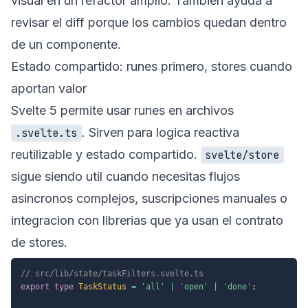
visual en un refactor amplio. Tambien ayuda a
revisar el diff porque los cambios quedan dentro
de un componente.
Estado compartido: runes primero, stores cuando
aportan valor
Svelte 5 permite usar runes en archivos
. Sirven para logica reactiva
.svelte.ts
reutilizable y estado compartido.
svelte/store
sigue siendo util cuando necesitas flujos
asincronos complejos, suscripciones manuales o
integracion con librerias que ya usan el contrato
de stores.
// src/lib/state/taskFilters.svelte.ts
export
type
TaskStatus
=
'all'
|
'open'
|
'done'
;