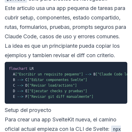
Este articulo usa una app pequena de tareas para
cubrir setup, componentes, estado compartido,
rutas, formularios, pruebas, prompts seguros para
Claude Code, casos de uso y errores comunes.
La idea es que un principiante pueda copiar los
ejemplos y tambien revisar el diff con criterio.
flowchart
 LR

  A
["Escribir un requisito pequeno"]
-->
 B
["Claude Code lee
  B 
-->
 C
["Editar componentes Svelte"]
  C 
-->
 D
["Revisar load/actions"]
  D 
-->
 E
["Ejecutar checks y pruebas"]
  E 
-->
 F
["Revisar git diff manualmente"]
Setup del proyecto
Para crear una app SvelteKit nueva, el camino
oficial actual empieza con la CLI de Svelte:
npx