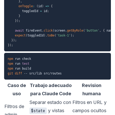
}
,
onToggle
:
(
id
)
=>
{
        toggledId 
=
 id
;
}
}
)
;
await
 fireEvent
.
click
(
screen
.
getByRole
(
'button'
,
{
 name
expect
(
toggledId
)
.
toBe
(
'task-1'
)
;
}
)
;
}
)
;
npm
npm
 run 
test
npm
git
diff
Caso de
Trabajo adecuado
Revision
uso
para Claude Code
humana
Separar estado con
Filtros en URL y
Filtros de
y vistas
campos ocultos
$state
admin