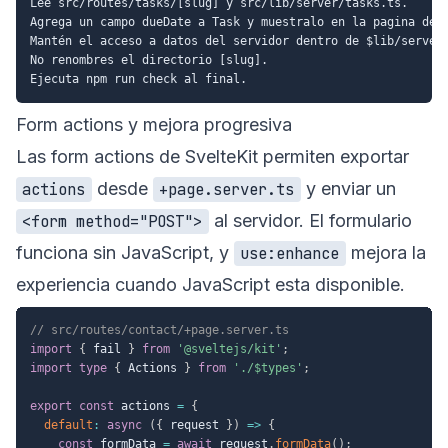
Lee src/routes/tasks/[slug] y src/lib/server/tasks.ts.

Agrega un campo dueDate a Task y muestralo en la pagina de d
Mantén el acceso a datos del servidor dentro de $lib/server.
No renombres el directorio [slug].

Form actions y mejora progresiva
Las form actions de SvelteKit permiten exportar
desde
y enviar un
actions
+page.server.ts
al servidor. El formulario
<form method="POST">
funciona sin JavaScript, y
mejora la
use:enhance
experiencia cuando JavaScript esta disponible.
// src/routes/contact/+page.server.ts
import
{
 fail 
}
from
'@sveltejs/kit'
;
import
type
{
 Actions 
}
from
'./$types'
;
export
const
 actions 
=
{
default
:
async
(
{
 request 
}
)
=>
{
const
 formData 
=
await
 request
.
formData
(
)
;