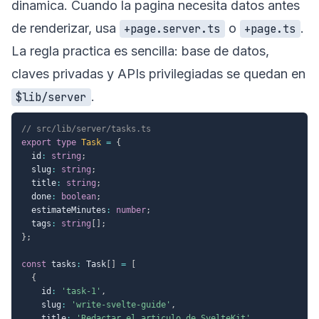
dinamica. Cuando la pagina necesita datos antes
de renderizar, usa
o
.
+page.server.ts
+page.ts
La regla practica es sencilla: base de datos,
claves privadas y APIs privilegiadas se quedan en
.
$lib/server
// src/lib/server/tasks.ts
export
type
Task
=
{
  id
:
string
;
  slug
:
string
;
  title
:
string
;
  done
:
boolean
;
  estimateMinutes
:
number
;
  tags
:
string
[
]
;
}
;
const
 tasks
:
 Task
[
]
=
[
{
    id
:
'task-1'
,
    slug
:
'write-svelte-guide'
,
    title
:
'Redactar el articulo de SvelteKit'
,