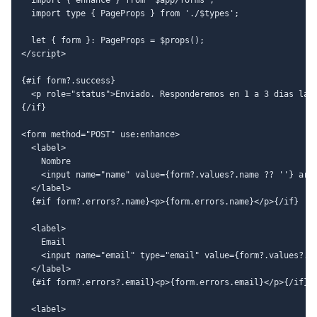
  import type { PageProps } from './$types';

  let { form }: PageProps = $props();

</script>

{#if form?.success}

  <p role="status">Enviado. Responderemos en 1 a 3 dias labo
{/if}

<form method="POST" use:enhance>

  <label>

    Nombre

    <input name="name" value={form?.values?.name ?? ''} aria
  </label>

  {#if form?.errors?.name}<p>{form.errors.name}</p>{/if}

  <label>

    Email

    <input name="email" type="email" value={form?.values?.em
  </label>

  {#if form?.errors?.email}<p>{form.errors.email}</p>{/if}

  <label>
