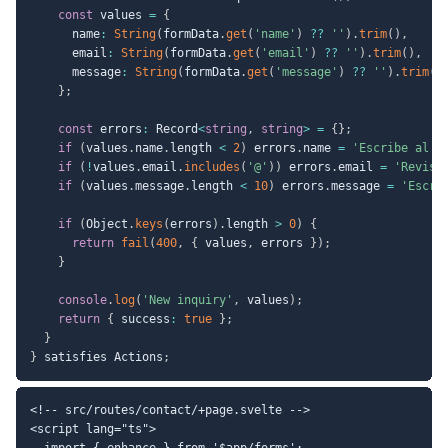
const
 values 
=
{
      name
:
String
(
formData
.
get
(
'name'
)
??
''
)
.
trim
(
)
,
      email
:
String
(
formData
.
get
(
'email'
)
??
''
)
.
trim
(
)
,
      message
:
String
(
formData
.
get
(
'message'
)
??
''
)
.
trim
(
)
}
;
const
 errors
:
 Record
<
string
,
string
>
=
{
}
;
if
(
values
.
name
.
length 
<
2
)
 errors
.
name 
=
'Escribe al m
if
(
!
values
.
email
.
includes
(
'@'
)
)
 errors
.
email 
=
'Revisa
if
(
values
.
message
.
length 
<
10
)
 errors
.
message 
=
'Escri
if
(
Object
.
keys
(
errors
)
.
length 
>
0
)
{
return
fail
(
400
,
{
 values
,
 errors 
}
)
;
}
console
.
log
(
'New inquiry'
,
 values
)
;
return
{
 success
:
true
}
;
}
}
 satisfies Actions
;
<!-- src/routes/contact/+page.svelte -->

<script lang="ts">

  import { enhance } from '$app/forms';
