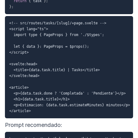
return
{
 task 
}
;
}
;
<!-- src/routes/tasks/[slug]/+page.svelte -->

<script lang="ts">

  import type { PageProps } from './$types';

  let { data }: PageProps = $props();

</script>

<svelte:head>

  <title>{data.task.title} | Tasks</title>

</svelte:head>

<article>

  <p>{data.task.done ? 'Completada' : 'Pendiente'}</p>

  <h1>{data.task.title}</h1>

  <p>Estimacion: {data.task.estimateMinutes} minutos</p>

Prompt recomendado: