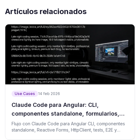
Artículos relacionados
Use Cases
14 feb 2026
Claude Code para Angular: CLI,
componentes standalone, formularios,
HTTP y pruebas
Flujo con Claude Code para Angular CLI, componentes
standalone, Reactive Forms, HttpClient, tests, E2E y
revisión.