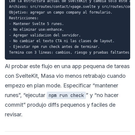
Lee la estructura actual de SvelteKit y cambia solo este alc
Archivos: src/routes/contact/+page.svelte y src/routes/conta
Objetivo: agregar un campo company al formulario.

Restricciones:

- Mantener Svelte 5 runes.

- No eliminar use:enhance.

- Agregar validacion del servidor.

- No cambiar el texto CTA ni las clases de layout.

- Ejecutar npm run check antes de terminar.

Al probar este flujo en una app pequena de tareas
con SvelteKit, Masa vio menos retrabajo cuando
empezo en plan mode. Especificar “mantener
runes”, “ejecutar
” y “no hacer
npm run check
commit” produjo diffs pequenos y faciles de
revisar.