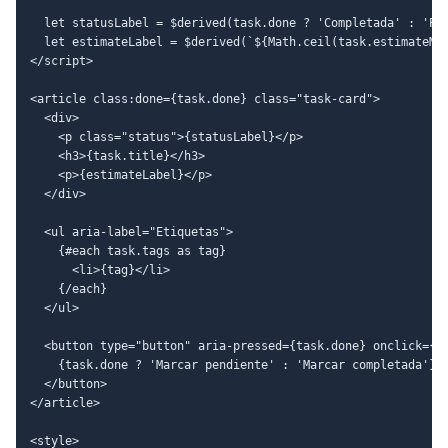
  let statusLabel = $derived(task.done ? 'Completada' : 'Pen
  let estimateLabel = $derived(`${Math.ceil(task.estimateMin
</script>

<article class:done={task.done} class="task-card">

  <div>

    <p class="status">{statusLabel}</p>

    <h3>{task.title}</h3>

    <p>{estimateLabel}</p>

  </div>

  <ul aria-label="Etiquetas">

    {#each task.tags as tag}

      <li>{tag}</li>

    {/each}

  </ul>

  <button type="button" aria-pressed={task.done} onclick={()
    {task.done ? 'Marcar pendiente' : 'Marcar completada'}

  </button>

</article>

<style>
