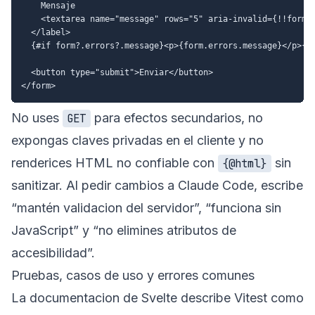
    Mensaje

    <textarea name="message" rows="5" aria-invalid={!!form?.
  </label>

  {#if form?.errors?.message}<p>{form.errors.message}</p>{/i
  <button type="submit">Enviar</button>

No uses
para efectos secundarios, no
GET
expongas claves privadas en el cliente y no
renderices HTML no confiable con
sin
{@html}
sanitizar. Al pedir cambios a Claude Code, escribe
“mantén validacion del servidor”, “funciona sin
JavaScript” y “no elimines atributos de
accesibilidad”.
Pruebas, casos de uso y errores comunes
La documentacion de Svelte describe Vitest como