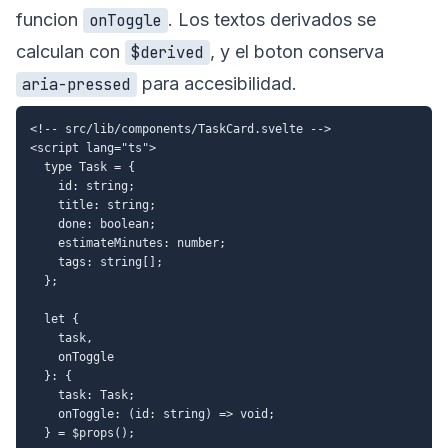
funcion
. Los textos derivados se
onToggle
calculan con
, y el boton conserva
$derived
para accesibilidad.
aria-pressed
<!-- src/lib/components/TaskCard.svelte -->

<script lang="ts">

  type Task = {

    id: string;

    title: string;

    done: boolean;

    estimateMinutes: number;

    tags: string[];

  };

  let {

    task,

    onToggle

  }: {

    task: Task;

    onToggle: (id: string) => void;

  } = $props();
