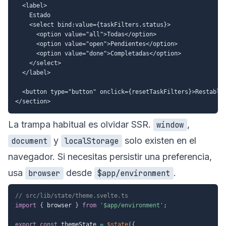
  <label>

    Estado

    <select bind:value={taskFilters.status}>

      <option value="all">Todas</option>

      <option value="open">Pendientes</option>

      <option value="done">Completadas</option>

    </select>

  </label>

  <button type="button" onclick={resetTaskFilters}>Restablec
La trampa habitual es olvidar SSR.
,
window
y
solo existen en el
document
localStorage
navegador. Si necesitas persistir una preferencia,
usa
desde
.
browser
$app/environment
// src/lib/state/theme.svelte.ts
import
{
 browser 
}
from
'$app/environment'
;
export
const
 themeState 
=
$state
(
{