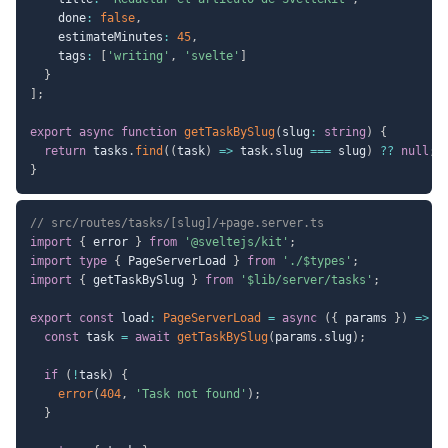
    done
:
false
,
    estimateMinutes
:
45
,
    tags
:
[
'writing'
,
'svelte'
]
}
]
;
export
async
function
getTaskBySlug
(
slug
:
string
)
{
return
 tasks
.
find
(
(
task
)
=>
 task
.
slug 
===
 slug
)
??
null
;
}
// src/routes/tasks/[slug]/+page.server.ts
import
{
 error 
}
from
'@sveltejs/kit'
;
import
type
{
 PageServerLoad 
}
from
'./$types'
;
import
{
 getTaskBySlug 
}
from
'$lib/server/tasks'
;
export
const
 load
:
PageServerLoad
=
async
(
{
 params 
}
)
=>
{
const
 task 
=
await
getTaskBySlug
(
params
.
slug
)
;
if
(
!
task
)
{
error
(
404
,
'Task not found'
)
;
}