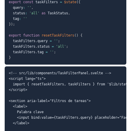
export
const
 taskFilters 
=
$state
(
{
  query
:
''
,
  status
:
'all'
as
 TaskStatus
,
  tag
:
''
}
)
;
export
function
resetTaskFilters
(
)
{
  taskFilters
.
query 
=
''
;
  taskFilters
.
status 
=
'all'
;
  taskFilters
.
tag 
=
''
;
}
<!-- src/lib/components/TaskFilterPanel.svelte -->

<script lang="ts">

  import { resetTaskFilters, taskFilters } from '$lib/state/
</script>

<section aria-label="Filtros de tareas">

  <label>

    Palabra clave

    <input bind:value={taskFilters.query} placeholder="Factu
  </label>
