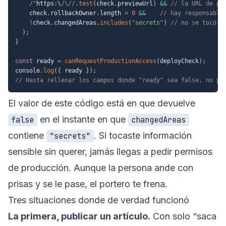
/
^
https
:
\
/
\/
/
.
test
(
check
.
previewUrl
)
&&
// la URL de pr
    check
.
rollbackOwner
.
length 
>
0
&&
// hay responsable
!
check
.
changedAreas
.
includes
(
"secrets"
)
// no se tocó e
)
;
}
const
 ready 
=
canRequestProductionAccess
(
deployCheck
)
;
console
.
log
(
{
 ready 
}
)
;
// Hasta rellenar los campos donde "ready" sea false, no pi
El valor de este código está en que devuelve
en el instante en que
false
changedAreas
contiene
. Si tocaste información
"secrets"
sensible sin querer, jamás llegas a pedir permisos
de producción. Aunque la persona ande con
prisas y se le pase, el portero te frena.
Tres situaciones donde de verdad funcionó
La primera, publicar un artículo.
Con solo “saca