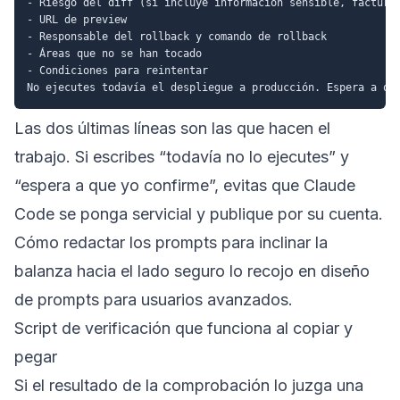
- Riesgo del diff (si incluye información sensible, facturac
- URL de preview

- Responsable del rollback y comando de rollback

- Áreas que no se han tocado

- Condiciones para reintentar

Las dos últimas líneas son las que hacen el
trabajo. Si escribes “todavía no lo ejecutes” y
“espera a que yo confirme”, evitas que Claude
Code se ponga servicial y publique por su cuenta.
Cómo redactar los prompts para inclinar la
balanza hacia el lado seguro lo recojo en
diseño
de prompts para usuarios avanzados
.
Script de verificación que funciona al copiar y
pegar
Si el resultado de la comprobación lo juzga una