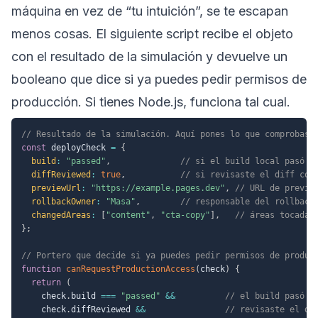
máquina en vez de “tu intuición”, se te escapan
menos cosas. El siguiente script recibe el objeto
con el resultado de la simulación y devuelve un
booleano que dice si ya puedes pedir permisos de
producción. Si tienes Node.js, funciona tal cual.
// Resultado de la simulación. Aquí pones lo que comprobast
const
 deployCheck 
=
{
build
:
"passed"
,
// si el build local pasó
diffReviewed
:
true
,
// si revisaste el diff con
previewUrl
:
"https://example.pages.dev"
,
// URL de previe
rollbackOwner
:
"Masa"
,
// responsable del rollback
changedAreas
:
[
"content"
,
"cta-copy"
]
,
// áreas tocadas
}
;
// Portero que decide si ya puedes pedir permisos de produc
function
canRequestProductionAccess
(
check
)
{
return
(
    check
.
build 
===
"passed"
&&
// el build pasó
    check
.
diffReviewed 
&&
// revisaste el di