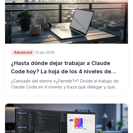
Advanced
13 jun 2026
¿Hasta dónde dejar trabajar a Claude
Code hoy? La hoja de los 4 niveles de
aprobación
¿Cansado del eterno «¿Permitir?»? Divide el trabajo de
Claude Code en 4 niveles y traza qué delegar y qué
decidir tú mismo cada día.