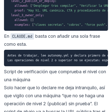
level_2_publish_or_deploy
:
allowed
:
[
"Desplegar tras compilar"
,
"Verificar la URL 
proof
:
"Hay h1, URL canónica, CTA y procedimiento de ro
level_3_owner_only
:
allowed
:
[
]
examples
:
[
"claves secretas"
,
"cobros"
,
"force push"
,
"
En
basta con añadir una sola frase
CLAUDE.md
como esta.
Antes de trabajar, lee autonomy.yml y declara primero de qué
Script de verificación que comprueba el nivel con
una máquina
Solo hacer que lo declare me deja intranquilo, así
que vigilo con una máquina “que no se haga una
operación de nivel 2 (publicar) sin prueba”. El
script de abajo va a buscar la URL pública tras el