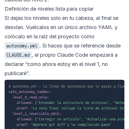
Definición de niveles lista para copiar
Si dejas los niveles solo en tu cabeza, al final se
desvían. Vuélcalos en un único archivo YAML y
colócalo en la raíz del proyecto como
. Si haces que se referencie desde
autonomy.yml
, el propio Claude Code empezará a
CLAUDE.md
declarar “como ahora estoy en el nivel 1, no
publicaré”.
# autonomy.yml — la línea de autonomía que le pasas a Claud
safe_autonomy_ladder
:
level_0_read_only
:
allowed
:
[
"Entender la estructura de archivos"
,
"Detect
proof
:
"La nota final incluye la lista de archivos leíd
level_1_reversible_edit
:
allowed
:
[
"Corregir un artículo"
,
"Actualizar una prueb
proof
:
"Aparece git diff y la compilación pasa"