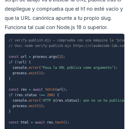
despliegue y comprueba que el h1 no esté vacío y
que la URL canónica apunte a tu propio slug.
Funciona tal cual con Node.js 18 o superior.
// verify-publish.mjs — comprueba con una máquina la "prueb
// Uso: node verify-publish.mjs https://claudecode-lab.com/
const
 url 
=
 process
.
argv
[
2
]
;
if
(
!
url
)
{
  console
.
error
(
"Pasa la URL pública como argumento"
)
;
  process
.
exit
(
1
)
;
}
const
 res 
=
await
fetch
(
url
)
;
if
(
res
.
status 
!==
200
)
{
  console
.
error
(
`
HTTP 
${
res
.
status
}
: aún no se ha publicado
  process
.
exit
(
1
)
;
}
const
 html 
=
await
 res
.
text
(
)
;