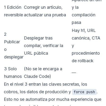
1 Edición
Corregir un artículo,
y la
reversible
actualizar una prueba
compilación
pasa
Hay h1, URL
2
Desplegar tras
canónica, CTA
Publicar
compilar, verificar la
y
o
URL pública
procedimiento
desplegar
de rollback
3 Solo
(No se le encarga a
—
humanos
Claude Code)
En el nivel 3 entran las claves secretas, los
cobros, los datos de producción y
.
force push
Esto no se automatiza por mucha experiencia que