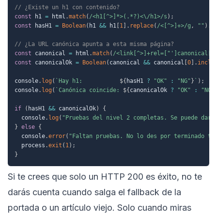
// ¿Existe un h1 con contenido?
const
 h1 
=
 html
.
match
(
/
<h1[^>]*>(.*?)<\/h1>
/
s
)
;
const
 hasH1 
=
Boolean
(
h1 
&&
 h1
[
1
]
.
replace
(
/
<[^>]+>
/
g
,
""
)
.
t
// ¿La URL canónica apunta a esta misma página?
const
 canonical 
=
 html
.
match
(
/
<link[^>]+rel=["']canonical["
const
 canonicalOk 
=
Boolean
(
canonical 
&&
 canonical
[
0
]
.
inclu
console
.
log
(
`
Hay h1:           
${
hasH1 
?
"OK"
:
"NG"
}
`
)
;
console
.
log
(
`
Canónica coincide: 
${
canonicalOk 
?
"OK"
:
"NG"
if
(
hasH1 
&&
 canonicalOk
)
{
  console
.
log
(
"Pruebas del nivel 2 completas. Se puede dar 
}
else
{
  console
.
error
(
"Faltan pruebas. No lo des por terminado to
  process
.
exit
(
1
)
;
}
Si te crees que solo un HTTP 200 es éxito, no te
darás cuenta cuando salga el fallback de la
portada o un artículo viejo. Solo cuando miras