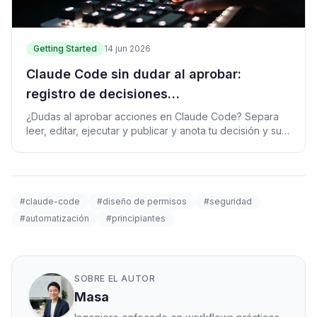
Getting Started
14 jun 2026
Claude Code sin dudar al aprobar:
registro de decisiones
read/edit/run/deploy
¿Dudas al aprobar acciones en Claude Code? Separa
leer, editar, ejecutar y publicar y anota tu decisión y su
motivo cada día.
#claude-code
#diseño de permisos
#seguridad
#automatización
#principiantes
SOBRE EL AUTOR
Masa