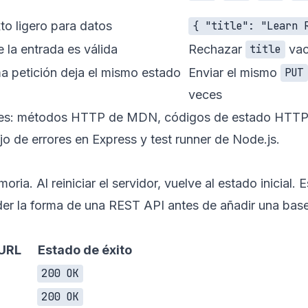
to ligero para datos
{ "title": "Learn 
la entrada es válida
Rechazar
vac
title
ma petición deja el mismo estado
Enviar el mismo
PUT
veces
les:
métodos HTTP de MDN
,
códigos de estado HTTP
o de errores en Express
y
test runner de Node.js
.
ia. Al reiniciar el servidor, vuelve al estado inicial. 
nder la forma de una REST API antes de añadir una bas
URL
Estado de éxito
200 OK
200 OK