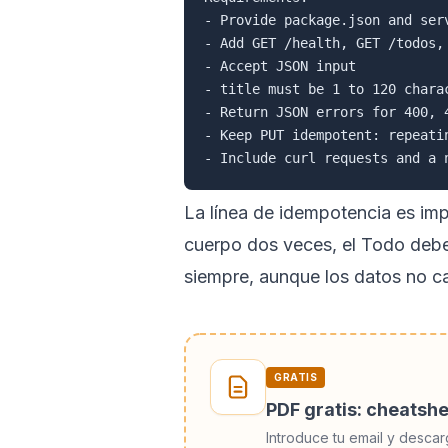
- Provide package.json and serv
- Add GET /health, GET /todos,
- Accept JSON input

- title must be 1 to 120 chara
- Return JSON errors for 400, 4
- Keep PUT idempotent: repeati
La línea de idempotencia es im
cuerpo dos veces, el Todo debe
siempre, aunque los datos no ca
GRATIS
PDF gratis: cheatsh
Introduce tu email y descar