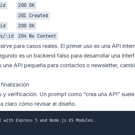
:id
200 OK
201 Created
:id
200 OK
os/:id
204 No Content
irve para casos reales. El primer uso es una API inter
 segundo es un backend falso para desarrollar una inter
 es una API pequeña para contactos o newsletter, camb
finalización
es y verificación. Un prompt como “crea una API” suele
a claro cómo revisar el diseño.
I with Express 5 and Node.js ES Modules.
