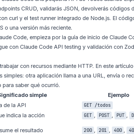
endpoints CRUD, validarás JSON, devolverás códigos 
con curl y el test runner integrado de Node.js. El códig
 o una versión más reciente.
laude Code, empieza por la
guía de inicio de Claude 
igue con
Claude Code API testing
y
validación con Zo
rabajar con recursos mediante HTTP. En este artículo 
s simples: otra aplicación llama a una URL, envía o re
 para saber qué ocurrió.
Significado simple
Ejemplo
 de la API
GET /todos
 indica la acción
,
,
,
GET
POST
PUT
D
sume el resultado
,
,
,
200
201
400
40