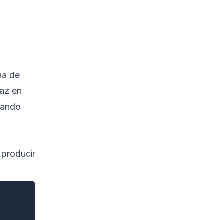
na de
faz en
iando
 producir