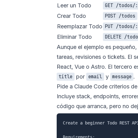
Leer un Todo
GET /todos/
Crear Todo
POST /todos
Reemplazar Todo
PUT /todos/
Eliminar Todo
DELETE /tod
Aunque el ejemplo es pequeño, s
tareas, revisiones o tickets. El
React, Vue o Astro. El tercero
por
y
.
title
email
message
Pide a Claude Code criterios de 
Incluye stack, endpoints, error
código que arranca, pero no dej
Create a beginner Todo REST AP
Requirements:
