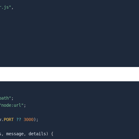
r.js"
,
path"
;
"node:url"
;
v
.
PORT
??
3000
)
;
s
,
 message
,
 details
)
{