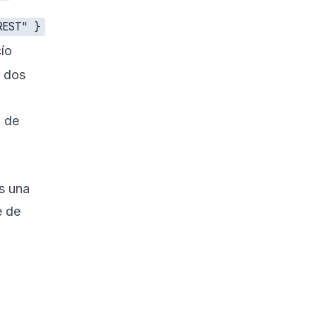
REST" }
ío
dos
 de
Es una
e de