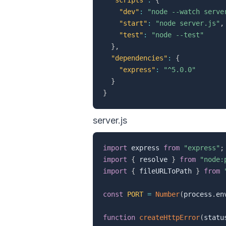
"dev"
:
"node --watch serve
"start"
:
"node server.js"
,
"test"
:
"node --test"
}
,
"dependencies"
:
{
"express"
:
"^5.0.0"
}
}
server.js
import
 express 
from
"express"
;
import
{
 resolve 
}
from
"node:
import
{
 fileURLToPath 
}
from
const
PORT
=
Number
(
process
.
en
function
createHttpError
(
statu