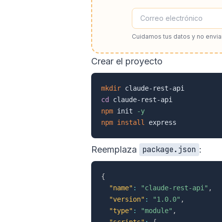
Cuidamos tus datos y no envi
Crear el proyecto
mkdir
cd
npm
 init 
-y
npm
install
Reemplaza
:
package.json
{
"name"
:
"claude-rest-api"
,
"version"
:
"1.0.0"
,
"type"
:
"module"
,
"scripts"
:
{