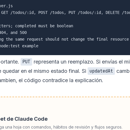
er.js

 GET /todos/:id, POST /todos, PUT /todos/:id, DELETE /tod
cters; completed must be boolean

04, and 500

ng the same request should not change the final resource 
portante.
representa un reemplazo. Si envías el m
PUT
 quedar en el mismo estado final. Si
camb
updatedAt
mbien, el código contradice la explicación.
eet de Claude Code
ga una hoja con comandos, hábitos de revisión y flujos seguros.