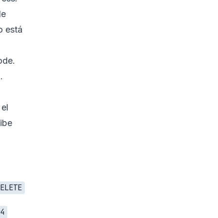
de
o está
Code
.
d
.
el
cibe
ELETE
4