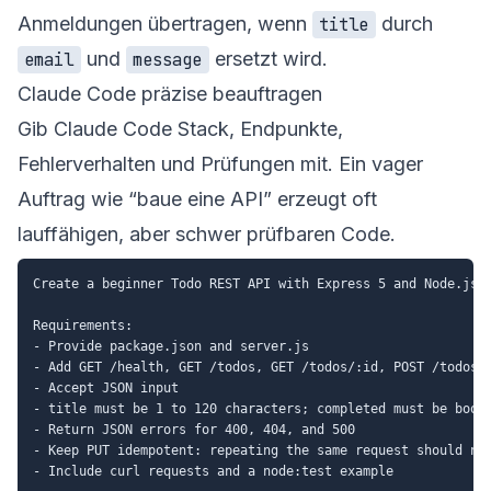
Anmeldungen übertragen, wenn
durch
title
und
ersetzt wird.
email
message
Claude Code präzise beauftragen
Gib Claude Code Stack, Endpunkte,
Fehlerverhalten und Prüfungen mit. Ein vager
Auftrag wie “baue eine API” erzeugt oft
lauffähigen, aber schwer prüfbaren Code.
Create a beginner Todo REST API with Express 5 and Node.js E
Requirements:

- Provide package.json and server.js

- Add GET /health, GET /todos, GET /todos/:id, POST /todos, 
- Accept JSON input

- title must be 1 to 120 characters; completed must be boole
- Return JSON errors for 400, 404, and 500

- Keep PUT idempotent: repeating the same request should not