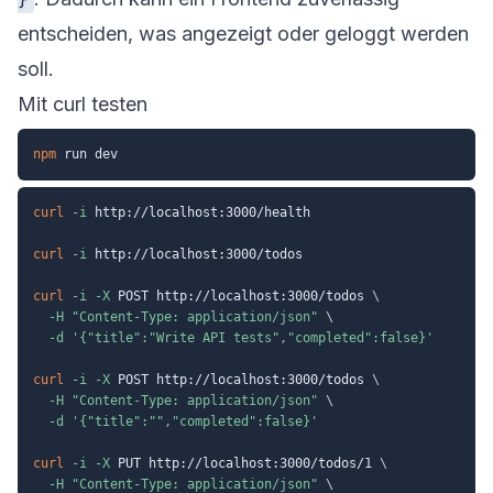
entscheiden, was angezeigt oder geloggt werden
soll.
Mit curl testen
npm
curl
-i
 http://localhost:3000/health

curl
-i
 http://localhost:3000/todos

curl
-i
-X
 POST http://localhost:3000/todos 
\
-H
"Content-Type: application/json"
\
-d
'{"title":"Write API tests","completed":false}'
curl
-i
-X
 POST http://localhost:3000/todos 
\
-H
"Content-Type: application/json"
\
-d
'{"title":"","completed":false}'
curl
-i
-X
 PUT http://localhost:3000/todos/1 
\
-H
"Content-Type: application/json"
\