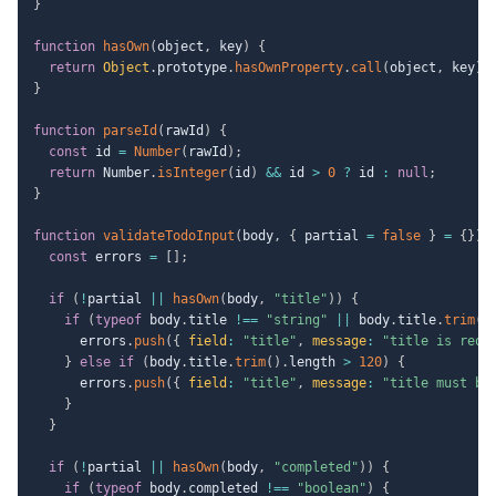
}
function
hasOwn
(
object
,
 key
)
{
return
Object
.
prototype
.
hasOwnProperty
.
call
(
object
,
 key
)
;
}
function
parseId
(
rawId
)
{
const
 id 
=
Number
(
rawId
)
;
return
 Number
.
isInteger
(
id
)
&&
 id 
>
0
?
 id 
:
null
;
}
function
validateTodoInput
(
body
,
{
 partial 
=
false
}
=
{
}
)
const
 errors 
=
[
]
;
if
(
!
partial 
||
hasOwn
(
body
,
"title"
)
)
{
if
(
typeof
 body
.
title 
!==
"string"
||
 body
.
title
.
trim
(
)
      errors
.
push
(
{
field
:
"title"
,
message
:
"title is requ
}
else
if
(
body
.
title
.
trim
(
)
.
length 
>
120
)
{
      errors
.
push
(
{
field
:
"title"
,
message
:
"title must be
}
}
if
(
!
partial 
||
hasOwn
(
body
,
"completed"
)
)
{
if
(
typeof
 body
.
completed 
!==
"boolean"
)
{