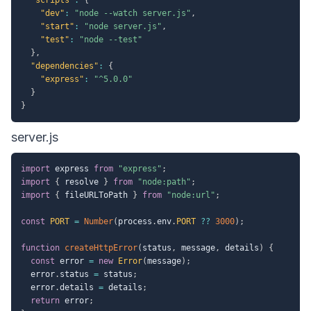
"dev"
:
"node --watch server.js"
,
"start"
:
"node server.js"
,
"test"
:
"node --test"
}
,
"dependencies"
:
{
"express"
:
"^5.0.0"
}
}
server.js
import
 express 
from
"express"
;
import
{
 resolve 
}
from
"node:path"
;
import
{
 fileURLToPath 
}
from
"node:url"
;
const
PORT
=
Number
(
process
.
env
.
PORT
??
3000
)
;
function
createHttpError
(
status
,
 message
,
 details
)
{
const
 error 
=
new
Error
(
message
)
;
  error
.
status 
=
 status
;
  error
.
details 
=
 details
;
return
 error
;