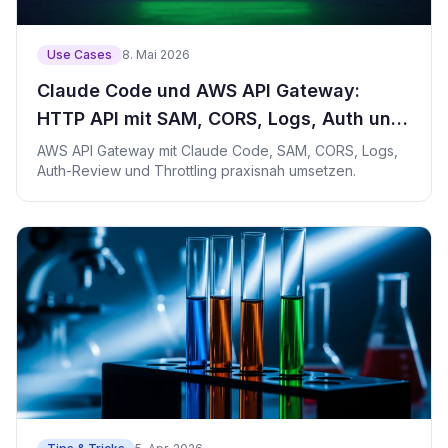
Use Cases
8. Mai 2026
Claude Code und AWS API Gateway:
HTTP API mit SAM, CORS, Logs, Auth und
Throttling
AWS API Gateway mit Claude Code, SAM, CORS, Logs,
Auth-Review und Throttling praxisnah umsetzen.