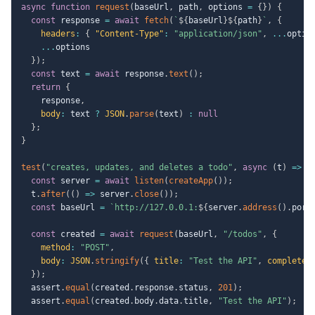
async
function
request
(
baseUrl
,
 path
,
 options 
=
{
}
)
{
const
 response 
=
await
fetch
(
`
${
baseUrl
}
${
path
}
`
,
{
headers
:
{
"Content-Type"
:
"application/json"
,
...
optio
...
options

}
)
;
const
 text 
=
await
 response
.
text
(
)
;
return
{
    response
,
body
:
 text 
?
JSON
.
parse
(
text
)
:
null
}
;
}
test
(
"creates, updates, and deletes a todo"
,
async
(
t
)
=>
{
const
 server 
=
await
listen
(
createApp
(
)
)
;
  t
.
after
(
(
)
=>
 server
.
close
(
)
)
;
const
 baseUrl 
=
`
http://127.0.0.1:
${
server
.
address
(
)
.
port
const
 created 
=
await
request
(
baseUrl
,
"/todos"
,
{
method
:
"POST"
,
body
:
JSON
.
stringify
(
{
title
:
"Test the API"
,
completed
}
)
;
  assert
.
equal
(
created
.
response
.
status
,
201
)
;
  assert
.
equal
(
created
.
body
.
data
.
title
,
"Test the API"
)
;