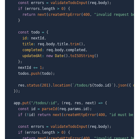
const
 errors 
=
validateTodoInput
(
req
.
body
)
;
if
(
errors
.
length 
>
0
)
{
return
next
(
createHttpError
(
400
,
"invalid request bod
}
const
 todo 
=
{
id
:
 nextId
,
title
:
 req
.
body
.
title
.
trim
(
)
,
completed
:
 req
.
body
.
completed
,
updatedAt
:
new
Date
(
)
.
toISOString
(
)
}
;
    nextId 
+=
1
;
    todos
.
push
(
todo
)
;
    res
.
status
(
201
)
.
location
(
`
/todos/
${
todo
.
id
}
`
)
.
json
(
{
da
}
)
;
  app
.
put
(
"/todos/:id"
,
(
req
,
 res
,
 next
)
=>
{
const
 id 
=
parseId
(
req
.
params
.
id
)
;
if
(
!
id
)
return
next
(
createHttpError
(
400
,
"id must be a
const
 errors 
=
validateTodoInput
(
req
.
body
)
;
if
(
errors
.
length 
>
0
)
{
return
next
(
createHttpError
(
400
,
"invalid request bod