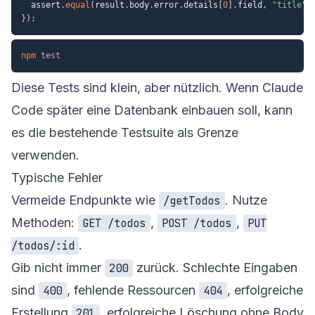
  assert
.
equal
(
result
.
body
.
error
.
details
[
0
]
.
field
,
"title"
)
}
)
;
npm
test
Diese Tests sind klein, aber nützlich. Wenn Claude
Code später eine Datenbank einbauen soll, kann
es die bestehende Testsuite als Grenze
verwenden.
Typische Fehler
Vermeide Endpunkte wie
. Nutze
/getTodos
Methoden:
,
,
GET /todos
POST /todos
PUT
.
/todos/:id
Gib nicht immer
zurück. Schlechte Eingaben
200
sind
, fehlende Ressourcen
, erfolgreiche
400
404
Erstellung
, erfolgreiche Löschung ohne Body
201