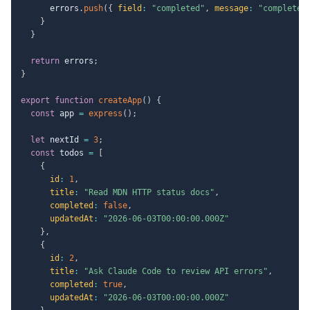
      errors
.
push
(
{
field
:
"completed"
,
message
:
"completed
}
}
return
 errors
;
}
export
function
createApp
(
)
{
const
 app 
=
express
(
)
;
let
 nextId 
=
3
;
const
 todos 
=
[
{
id
:
1
,
title
:
"Read MDN HTTP status docs"
,
completed
:
false
,
updatedAt
:
"2026-06-03T00:00:00.000Z"
}
,
{
id
:
2
,
title
:
"Ask Claude Code to review API errors"
,
completed
:
true
,
updatedAt
:
"2026-06-03T00:00:00.000Z"