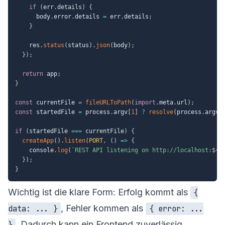
if
(
err
.
details
)
{
      body
.
error
.
details 
=
 err
.
details
;
}
    res
.
status
(
status
)
.
json
(
body
)
;
}
)
;
return
 app
;
}
const
 currentFile 
=
fileURLToPath
(
import
.
meta
.
url
)
;
const
 startedFile 
=
 process
.
argv
[
1
]
?
resolve
(
process
.
argv
[
if
(
startedFile 
===
 currentFile
)
{
createApp
(
)
.
listen
(
PORT
,
(
)
=>
{
    console
.
log
(
`
REST API listening on http://localhost:
${
P
}
)
;
}
Wichtig ist die klare Form: Erfolg kommt als
{
, Fehler kommen als
data: ... }
{ error: ...
. Dadurch kann ein Frontend zuverlässig
}