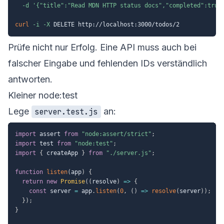
-d
'{"title":"Read MDN HTTP status docs","completed":true
curl
-i
-X
Prüfe nicht nur Erfolg. Eine API muss auch bei
falscher Eingabe und fehlenden IDs verständlich
antworten.
Kleiner node:test
Lege
an:
server.test.js
import
 assert 
from
"node:assert/strict"
;
import
 test 
from
"node:test"
;
import
{
 createApp 
}
from
"./server.js"
;
function
listen
(
app
)
{
return
new
Promise
(
(
resolve
)
=>
{
const
 server 
=
 app
.
listen
(
0
,
(
)
=>
resolve
(
server
)
)
;
}
)
;
}