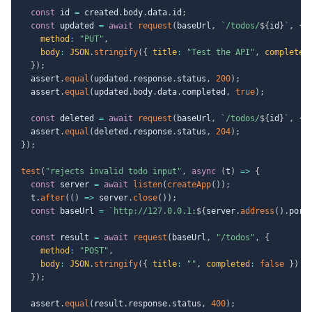
const
 id 
=
 created
.
body
.
data
.
id
;
const
 updated 
=
await
request
(
baseUrl
,
`
/todos/
${
id
}
`
,
{
method
:
"PUT"
,
body
:
JSON
.
stringify
(
{
title
:
"Test the API"
,
completed
}
)
;
  assert
.
equal
(
updated
.
response
.
status
,
200
)
;
  assert
.
equal
(
updated
.
body
.
data
.
completed
,
true
)
;
const
 deleted 
=
await
request
(
baseUrl
,
`
/todos/
${
id
}
`
,
{
  assert
.
equal
(
deleted
.
response
.
status
,
204
)
;
}
)
;
test
(
"rejects invalid todo input"
,
async
(
t
)
=>
{
const
 server 
=
await
listen
(
createApp
(
)
)
;
  t
.
after
(
(
)
=>
 server
.
close
(
)
)
;
const
 baseUrl 
=
`
http://127.0.0.1:
${
server
.
address
(
)
.
port
const
 result 
=
await
request
(
baseUrl
,
"/todos"
,
{
method
:
"POST"
,
body
:
JSON
.
stringify
(
{
title
:
""
,
completed
:
false
}
)
}
)
;
  assert
.
equal
(
result
.
response
.
status
,
400
)
;