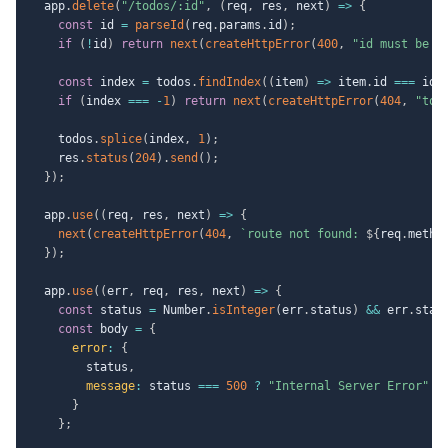
  app
.
delete
(
"/todos/:id"
,
(
req
,
 res
,
 next
)
=>
{
const
 id 
=
parseId
(
req
.
params
.
id
)
;
if
(
!
id
)
return
next
(
createHttpError
(
400
,
"id must be a
const
 index 
=
 todos
.
findIndex
(
(
item
)
=>
 item
.
id 
===
 id
)
if
(
index 
===
-
1
)
return
next
(
createHttpError
(
404
,
"tod
    todos
.
splice
(
index
,
1
)
;
    res
.
status
(
204
)
.
send
(
)
;
}
)
;
  app
.
use
(
(
req
,
 res
,
 next
)
=>
{
next
(
createHttpError
(
404
,
`
route not found: 
${
req
.
metho
}
)
;
  app
.
use
(
(
err
,
 req
,
 res
,
 next
)
=>
{
const
 status 
=
 Number
.
isInteger
(
err
.
status
)
&&
 err
.
stat
const
 body 
=
{
error
:
{
        status
,
message
:
 status 
===
500
?
"Internal Server Error"
:
}
}
;