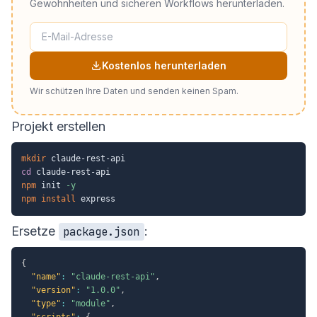
Gewohnheiten und sicheren Workflows herunterladen.
Kostenlos herunterladen
Wir schützen Ihre Daten und senden keinen Spam.
Projekt erstellen
mkdir
cd
npm
 init 
-y
npm
install
Ersetze
:
package.json
{
"name"
:
"claude-rest-api"
,
"version"
:
"1.0.0"
,
"type"
:
"module"
,
"scripts"
:
{