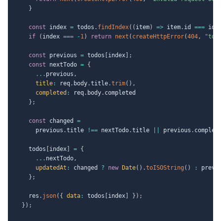
}
const
 index 
=
 todos
.
findIndex
(
(
item
)
=>
 item
.
id 
===
 id
)
if
(
index 
===
-
1
)
return
next
(
createHttpError
(
404
,
"tod
const
 previous 
=
 todos
[
index
]
;
const
 nextTodo 
=
{
...
previous
,
title
:
 req
.
body
.
title
.
trim
(
)
,
completed
:
 req
.
body
.
completed

}
;
const
 changed 
=
      previous
.
title 
!==
 nextTodo
.
title 
||
 previous
.
complet
    todos
[
index
]
=
{
...
nextTodo
,
updatedAt
:
 changed 
?
new
Date
(
)
.
toISOString
(
)
:
 previ
}
;
    res
.
json
(
{
data
:
 todos
[
index
]
}
)
;
}
)
;