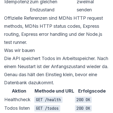
Idempotenz
zum gleichen
zweimal
Endzustand
senden
Offizielle Referenzen sind MDNs
HTTP request
methods
, MDNs
HTTP status codes
,
Express
routing
,
Express error handling
und der
Node.js
test runner
.
Was wir bauen
Die API speichert Todos im Arbeitsspeicher. Nach
einem Neustart ist der Anfangszustand wieder da.
Genau das hält den Einstieg klein, bevor eine
Datenbank dazukommt.
Aktion
Methode und URL
Erfolgscode
Healthcheck
GET /health
200 OK
Todos listen
GET /todos
200 OK