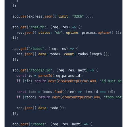
}
]
;
  app
.
use
(
express
.
json
(
{
limit
:
"32kb"
}
)
)
;
  app
.
get
(
"/health"
,
(
req
,
 res
)
=>
{
    res
.
json
(
{
status
:
"ok"
,
uptime
:
 process
.
uptime
(
)
}
)
;
}
)
;
  app
.
get
(
"/todos"
,
(
req
,
 res
)
=>
{
    res
.
json
(
{
data
:
 todos
,
count
:
 todos
.
length 
}
)
;
}
)
;
  app
.
get
(
"/todos/:id"
,
(
req
,
 res
,
 next
)
=>
{
const
 id 
=
parseId
(
req
.
params
.
id
)
;
if
(
!
id
)
return
next
(
createHttpError
(
400
,
"id must be a
const
 todo 
=
 todos
.
find
(
(
item
)
=>
 item
.
id 
===
 id
)
;
if
(
!
todo
)
return
next
(
createHttpError
(
404
,
"todo not f
    res
.
json
(
{
data
:
 todo 
}
)
;
}
)
;
  app
.
post
(
"/todos"
,
(
req
,
 res
,
 next
)
=>
{